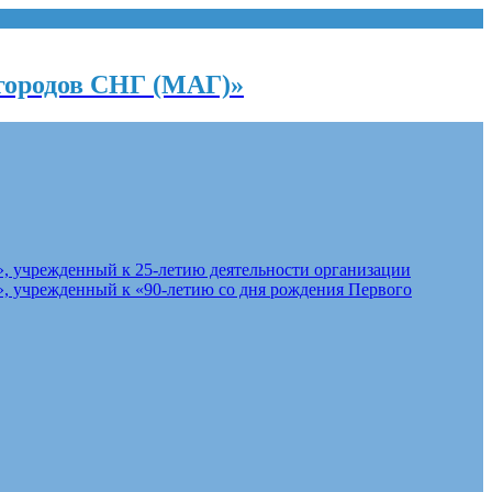
городов СНГ (МАГ)»
, учрежденный к 25-летию деятельности организации
, учрежденный к «90-летию со дня рождения Первого