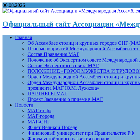
06.08.2026
Официальный сайт Ассоциации «Между
Главная
Об Ассамблее столиц и крупных городов СНГ (МА
План мероприятий Международной Ассамблеи столи
Состав Правления МАГ
Положение об Экспертном совете Международной 
Состав Экспертного совета МАГ
ПОЛОЖЕНИЕ «ГОРОД МУЖЕСТВА И ТРУДОВОЙ 
Орден Международной Ассамблеи столиц и крупных
Орден Международной Ассамблеи столиц и крупных
президента МАГ Ю.М. Лужкова»
ПАРТНЕРЫ МАГ
Проект Заявления о приеме в МАГ
Новости
МАГ-инфо
МАГ-города
МАГ-СНГ
80 лет Великой Победе
Финансовый университет при Правительстве РФ
Форум устойчивого развития городов