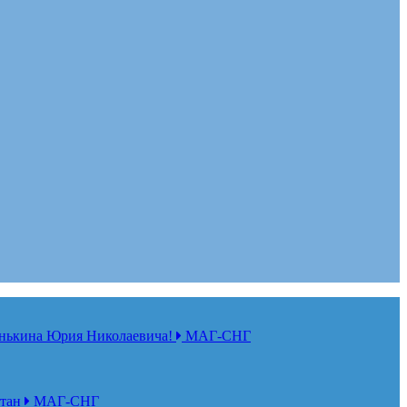
нькина Юрия Николаевича!
МАГ-СНГ
стан
МАГ-СНГ