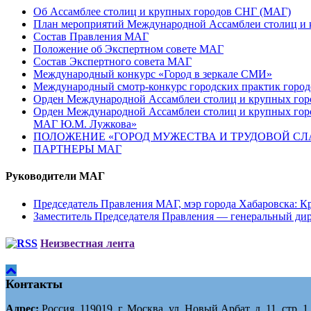
Об Ассамблее столиц и крупных городов СНГ (МАГ)
План мероприятий Международной Ассамблеи столиц и к
Состав Правления МАГ
Положение об Экспертном совете МАГ
Состав Экспертного совета МАГ
Международный конкурс «Город в зеркале СМИ»
Международный смотр-конкурс городских практик город
Орден Международной Ассамблеи столиц и крупных город
Орден Международной Ассамблеи столиц и крупных город
МАГ Ю.М. Лужкова»
ПОЛОЖЕНИЕ «ГОРОД МУЖЕСТВА И ТРУДОВОЙ СЛАВ
ПАРТНЕРЫ МАГ
Руководители МАГ
Председатель Правления МАГ, мэр города Хабаровска: К
Заместитель Председателя Правления — генеральный д
Неизвестная лента
Контакты
Адрес:
Россия, 119019, г. Москва, ул. Новый Арбат, д. 11, стр. 1