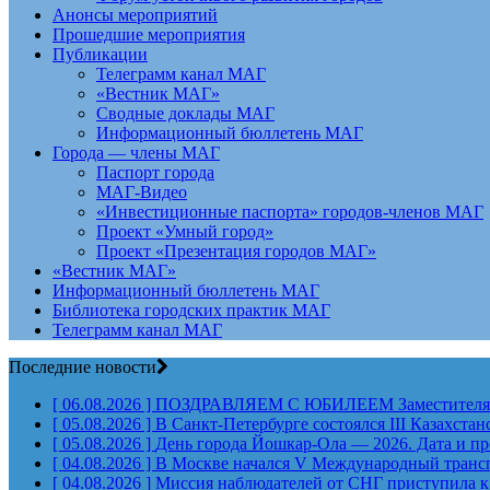
Анонсы мероприятий
Прошедшие мероприятия
Публикации
Телеграмм канал МАГ
«Вестник МАГ»
Сводные доклады МАГ
Информационный бюллетень МАГ
Города — члены МАГ
Паспорт города
МАГ-Видео
«Инвестиционные паспорта» городов-членов МАГ
Проект «Умный город»
Проект «Презентация городов МАГ»
«Вестник МАГ»
Информационный бюллетень МАГ
Библиотека городских практик МАГ
Телеграмм канал МАГ
Последние новости
[ 06.08.2026 ]
ПОЗДРАВЛЯЕМ С ЮБИЛЕЕМ Заместителя Пр
[ 05.08.2026 ]
В Санкт-Петербурге состоялся III Казахст
[ 05.08.2026 ]
День города Йошкар-Ола — 2026. Дата и п
[ 04.08.2026 ]
В Москве начался V Международный тран
[ 04.08.2026 ]
Миссия наблюдателей от СНГ приступила к