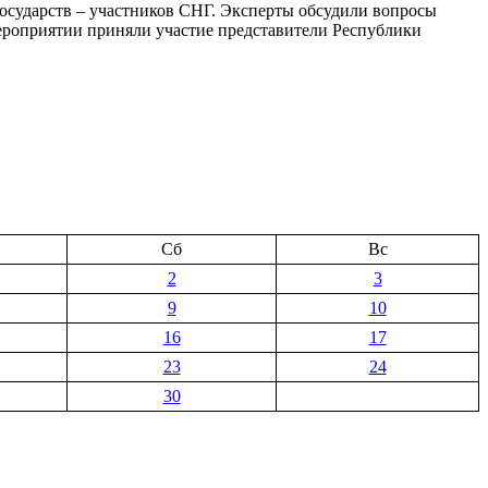
осударств – участников СНГ. Эксперты обсудили вопросы
ероприятии приняли участие представители Республики
Сб
Вс
2
3
9
10
16
17
23
24
30