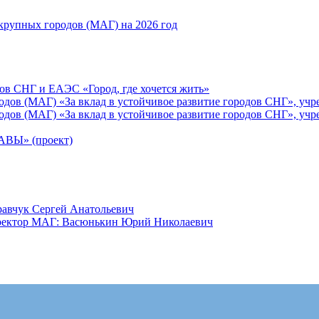
рупных городов (МАГ) на 2026 год
ов СНГ и ЕАЭС «Город, где хочется жить»
ов (МАГ) «За вклад в устойчивое развитие городов СНГ», учр
ов (МАГ) «За вклад в устойчивое развитие городов СНГ», учр
Ы» (проект)
равчук Сергей Анатольевич
иректор МАГ: Васюнькин Юрий Николаевич