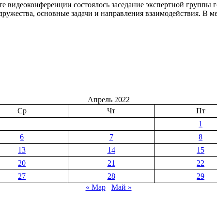
е видеоконференции состоялось заседание экспертной группы г
дружества, основные задачи и направления взаимодействия. В м
р
Апрель 2022
Ср
Чт
Пт
1
6
7
8
13
14
15
20
21
22
27
28
29
« Мар
Май »