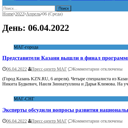
Найти:
Home
2022
Апрель
06 (Среда)
День:
06.04.2022
МАГ-города
Представители Казани вышли в финал програм
к
06.04.2022
Пресс-центр МАГ
Комментарии
отключены
записи
(Город Казань KZN.RU, 6 апреля). Четыре специалиста из Каз
Представител
Никита Будкевич, Наиля Зиннатуллина и Дарья Климова. На уч
Казани
вышли
в
МАГ-СНГ
финал
программы
Эксперты обсудили вопросы развития национал
«Архитекторы
к
06.04.2022
Пресс-центр МАГ
Комментарии
отключены
записи