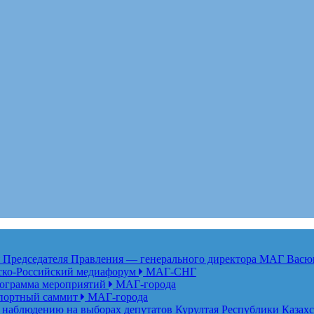
едседателя Правления — генерального директора МАГ Васю
анско-Российский медиафорум
МАГ-СНГ
рограмма мероприятий
МАГ-города
спортный саммит
МАГ-города
 наблюдению на выборах депутатов Курултая Республики Казах