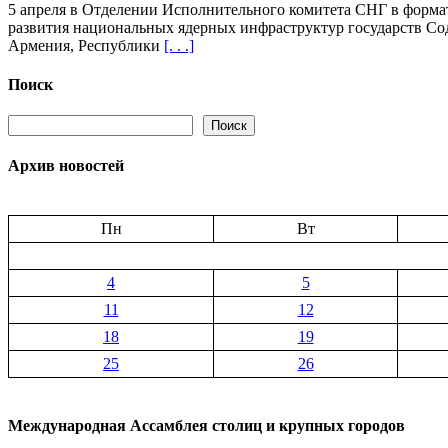
5 апреля в Отделении Исполнительного комитета СНГ в формат
Эксперты
развития национальных ядерных инфраструктур государств Со
обсудили
Армения, Республики
[. . .]
вопросы
развития
национальных
Поиск
ядерных
инфраструкту
Поиск
Поиск
стран
СНГ
Архив новостей
Пн
Вт
4
5
11
12
18
19
25
26
Международная Ассамблея столиц и крупных городов