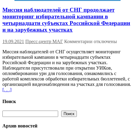
Миссия наблюдателей от СНГ продолжает
мониторинг избирательной кампании в
четырнадцати субъектах Российской Федерации
и на зарубежных участках
к
19.09.2021
Пресс-центр МАГ
Комментарии
отключены
записи
Миссия наблюдателей от СНГ осуществляет мониторинг
Миссия
избирательной кампании в четырнадцати субъектах
наблюдателей
Российской Федерации и на зарубежных участках.
от
Наблюдатели присутствовали при открытии УИКов,
СНГ
опломбировании урн для голосования, ознакомились с
продолжает
работой комплексов обработки избирательных бюллетеней, с
мониторинг
организацией видеонаблюдения на участках для голосования.
избирательной
[. . .]
кампании
в
четырнадцати
Поиск
субъектах
Российской
Поиск
Поиск
Федерации
и
Архив новостей
на
зарубежных