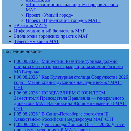
«Инвестиционные паспорта» городов-членов
МАГ
Проект «Умный город»
Проект «Презентация городов МАГ»
«Вестник МАГ»
Информационный бюллетень МАГ
Библиотека городских практик МАГ
Телеграмм канал МАГ
Последние новости
[ 06.08.2026 ]
Мишустин: Развитие туризма должно
опираться и на запросы граждан, и на мнение бизнеса
МАГ-города
[ 06.08.2026 ]
Как Культурная столица Содружества 2026
года – Мегри хранит духовное наследие веков?
МАГ-
СНГ
[ 06.08.2026 ]
ПОЗДРАВЛЯЕМ С ЮБИЛЕЕМ
Заместителя Председателя Правления — генерального
директора МАГ Васюнькина Юрия Николаевича!
МАГ-
СНГ
[ 05.08.2026 ]
В Санкт-Петербурге состоялся III
Казахстанско-Российский медиафорум
МАГ-СНГ
[ 05.08.2026 ]
День города Йошкар-Ола — 2026. Дата и
программа мероприятий
МАГ-города