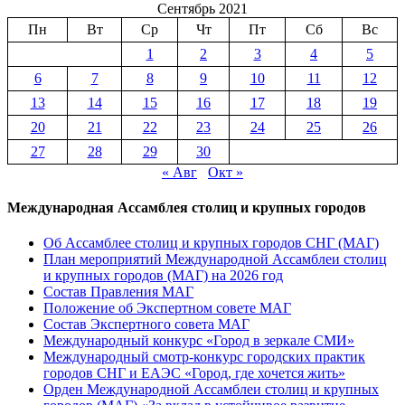
Сентябрь 2021
участках
Пн
Вт
Ср
Чт
Пт
Сб
Вс
1
2
3
4
5
6
7
8
9
10
11
12
13
14
15
16
17
18
19
20
21
22
23
24
25
26
27
28
29
30
« Авг
Окт »
Международная Ассамблея столиц и крупных городов
Об Ассамблее столиц и крупных городов СНГ (МАГ)
План мероприятий Международной Ассамблеи столиц
и крупных городов (МАГ) на 2026 год
Состав Правления МАГ
Положение об Экспертном совете МАГ
Состав Экспертного совета МАГ
Международный конкурс «Город в зеркале СМИ»
Международный смотр-конкурс городских практик
городов СНГ и ЕАЭС «Город, где хочется жить»
Орден Международной Ассамблеи столиц и крупных