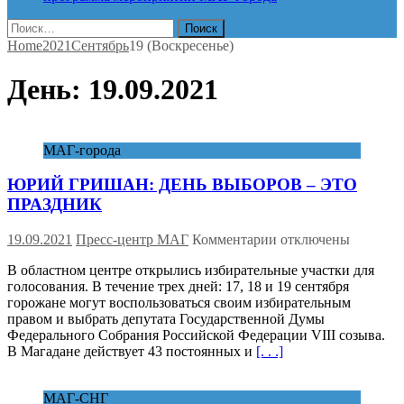
Найти:
Home
2021
Сентябрь
19 (Воскресенье)
День:
19.09.2021
МАГ-города
ЮРИЙ ГРИШАН: ДЕНЬ ВЫБОРОВ – ЭТО
ПРАЗДНИК
к
19.09.2021
Пресс-центр МАГ
Комментарии
отключены
записи
В областном центре открылись избирательные участки для
ЮРИЙ
голосования. В течение трех дней: 17, 18 и 19 сентября
ГРИШАН:
горожане могут воспользоваться своим избирательным
ДЕНЬ
правом и выбрать депутата Государственной Думы
ВЫБОРОВ
Федерального Собрания Российской Федерации VIII созыва.
–
В Магадане действует 43 постоянных и
[. . .]
ЭТО
ПРАЗДНИК
МАГ-СНГ