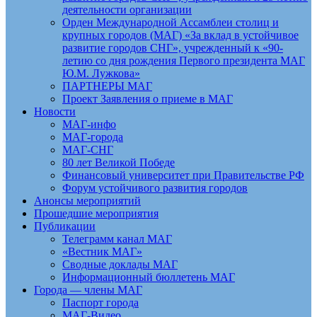
деятельности организации
Орден Международной Ассамблеи столиц и
крупных городов (МАГ) «За вклад в устойчивое
развитие городов СНГ», учрежденный к «90-
летию со дня рождения Первого президента МАГ
Ю.М. Лужкова»
ПАРТНЕРЫ МАГ
Проект Заявления о приеме в МАГ
Новости
МАГ-инфо
МАГ-города
МАГ-СНГ
80 лет Великой Победе
Финансовый университет при Правительстве РФ
Форум устойчивого развития городов
Анонсы мероприятий
Прошедшие мероприятия
Публикации
Телеграмм канал МАГ
«Вестник МАГ»
Сводные доклады МАГ
Информационный бюллетень МАГ
Города — члены МАГ
Паспорт города
МАГ-Видео