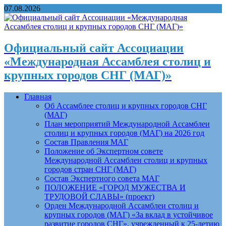
07.08.2026
Официальный сайт Ассоциации
«Международная Ассамблея столиц и
крупных городов СНГ (МАГ)»
Главная
Об Ассамблее столиц и крупных городов СНГ
(МАГ)
План мероприятий Международной Ассамблеи
столиц и крупных городов (МАГ) на 2026 год
Состав Правления МАГ
Положение об Экспертном совете
Международной Ассамблеи столиц и крупных
городов стран СНГ (МАГ)
Состав Экспертного совета МАГ
ПОЛОЖЕНИЕ «ГОРОД МУЖЕСТВА И
ТРУДОВОЙ СЛАВЫ» (проект)
Орден Международной Ассамблеи столиц и
крупных городов (МАГ) «За вклад в устойчивое
развитие городов СНГ», учрежденный к 25-летию