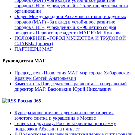
городов (МАГ) «За вклад в устойчивое развитие
городов СНГ», учрежденный к 25-летию деятельности
организации
Орден Международной Ассамблеи столиц и крупных
городов (МАГ) «За вклад в устойчивое развитие
городов СНГ», учрежденный к «90-летию со дня
рождения Первого президента МАГ Ю.М. Лужкова»
ПОЛОЖЕНИЕ «ГОРОД МУЖЕСТВА И ТРУДОВОЙ
СЛАВЫ» (проект)
ПАРТНЕРЫ МАГ
Руководители МАГ
Председатель Правления МАГ, мэр города Хабаровска:
Кравчук Сергей Анатольевич
Заместитель Председателя Правления — генеральный
директор МАГ: Васюнькин Юрий Николаевич
Россия 365
Курьера мошенников задержали после хищения
золотого слитка и украшения в Москве
Теперь по-другому: Россия закрепила программу
поддержки Абхазии на пять лет
В Подмосковье владельца участка впервые оштрафовали