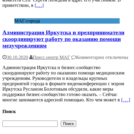
Комитета
приветствии, в
[. . .]
начальников
штабов
вооруженных
МАГ-города
сил
государств
Администрация Иркутска и предприниматели
–
участников
скоординируют работу по оказанию помощи
СНГ
медучреждениям
к
30.10.2020
Пресс-центр МАГ
Комментарии
отключены
записи
Администрация Иркутска и бизнес-сообщество
Администрац
скоординируют работу по оказанию помощи медицинским
Иркутска
учреждениям. Руководители и владельцы крупных
и
предприятий города в формате видеоконференции с мэром
предпринимат
Иркутска Русланом Болотовым обсудили, какие меры
скоординирую
поддержки бизнес-сообщество готово оказать. – Сейчас
работу
многие занимаются адресной помощью. Кто чем может в
[. . .]
по
оказанию
помощи
Поиск
медучреждени
Поиск
Поиск