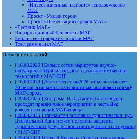
«Инвестиционные паспорта» городов-членов
МАГ
Проект «Умный город»
Проект «Презентация городов МАГ»
«Вестник МАГ»
Информационный бюллетень МАГ
Библиотека городских практик МАГ
Телеграмм канал МАГ
Последние новости
[ 10.08.2026 ]
Больше сотни маршрутов научно-
популярного туризма создано в десятилетие науки и
технологий
МАГ-СНГ
[ 10.08.2026 ]
День строителя‑2026: отрасль отмечает
70‑летие, а по всей стране кипит масштабная стройка
МАГ-города
[ 09.08.2026 ]
Кострома. На Сусанинской площади
проходят праздничные мероприятия в честь Дня
рождения города
МАГ-города
[ 09.08.2026 ]
Узбекистан возглавил туристический бум
Центральной Азии: почти половина экспорта
туристических услуг региона приходится на республику
МАГ-СНГ
[ 08.08.2026 ]
Сергей Кравчук: День физкультурника —