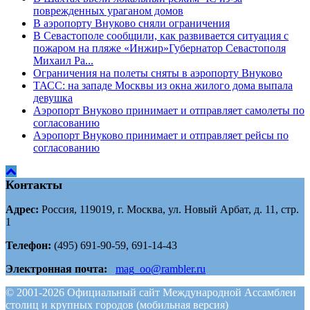
поврежденных ураганом домов
В аэропорту Внуково сняли ограничения
В Севастополе сообщили, как развивается ситуация с
пожаром на пляже «Инжир»Губернатор Севастополя
Михаил Ра...
Ограничения на полеты сняты в аэропорту Внуково
ТАСС: на западе Москвы из окна жилого дома выпала
девушка
Аэропорт Внуково принимает и отправляет самолеты по
согласованию
Аэропорт Внуково принимает и отправляет рейсы по
согласованию
Контакты
Адрес:
Россия, 119019, г. Москва, ул. Новый Арбат, д. 11, стр.
1
Телефон:
(495) 691-90-59, 691-14-43
Электронная почта:
mag_oo@rambler.ru
© 2001-2026 Официальный сайт Международной Ассамблеи
столиц и крупных городов (мобильная версия)