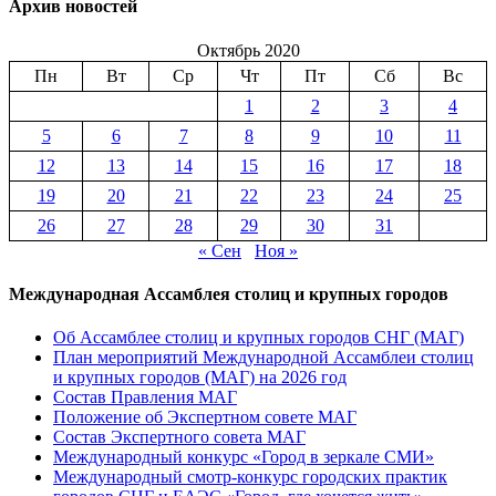
Архив новостей
Октябрь 2020
Пн
Вт
Ср
Чт
Пт
Сб
Вс
1
2
3
4
5
6
7
8
9
10
11
12
13
14
15
16
17
18
19
20
21
22
23
24
25
26
27
28
29
30
31
« Сен
Ноя »
Международная Ассамблея столиц и крупных городов
Об Ассамблее столиц и крупных городов СНГ (МАГ)
План мероприятий Международной Ассамблеи столиц
и крупных городов (МАГ) на 2026 год
Состав Правления МАГ
Положение об Экспертном совете МАГ
Состав Экспертного совета МАГ
Международный конкурс «Город в зеркале СМИ»
Международный смотр-конкурс городских практик