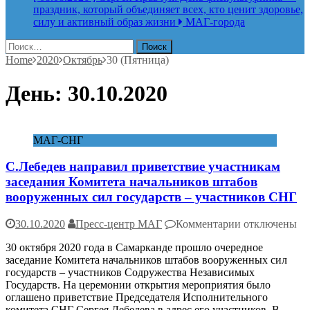
праздник, который объединяет всех, кто ценит здоровье,
силу и активный образ жизни
МАГ-города
Найти:
Home
2020
Октябрь
30 (Пятница)
День:
30.10.2020
МАГ-СНГ
С.Лебедев направил приветствие участникам
заседания Комитета начальников штабов
вооруженных сил государств – участников СНГ
к
30.10.2020
Пресс-центр МАГ
Комментарии
отключены
записи
30 октября 2020 года в Самарканде прошло очередное
С.Лебедев
заседание Комитета начальников штабов вооруженных сил
направил
государств – участников Содружества Независимых
приветствие
Государств. На церемонии открытия мероприятия было
участникам
оглашено приветствие Председателя Исполнительного
заседания
комитета СНГ Сергея Лебедева в адрес его участников. В