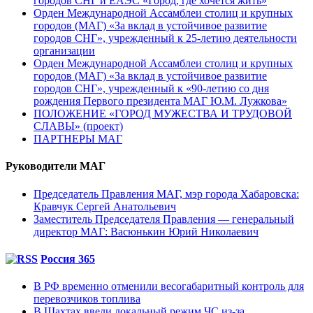
городов СНГ и ЕАЭС «Город, где хочется жить»
Орден Международной Ассамблеи столиц и крупных
городов (МАГ) «За вклад в устойчивое развитие
городов СНГ», учрежденный к 25-летию деятельности
организации
Орден Международной Ассамблеи столиц и крупных
городов (МАГ) «За вклад в устойчивое развитие
городов СНГ», учрежденный к «90-летию со дня
рождения Первого президента МАГ Ю.М. Лужкова»
ПОЛОЖЕНИЕ «ГОРОД МУЖЕСТВА И ТРУДОВОЙ
СЛАВЫ» (проект)
ПАРТНЕРЫ МАГ
Руководители МАГ
Председатель Правления МАГ, мэр города Хабаровска:
Кравчук Сергей Анатольевич
Заместитель Председателя Правления — генеральный
директор МАГ: Васюнькин Юрий Николаевич
Россия 365
В РФ временно отменили весогабаритный контроль для
перевозчиков топлива
В Шахтах ввели локальный режим ЧС из-за