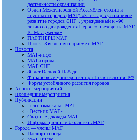
деятельности организации
Орден Международной Ассамблеи столиц и
крупных городов (МАГ) «За вклад в устойчивое
развитие городов СНГ», учрежденный к «90-
летию со дня рождения Первого президента МАГ
Ю.М. Лужкова»
ПАРТНЕРЫ МАГ
Проект Заявления о приеме в МАГ
Новости
МАГ-инфо
МАГ-города
МАГ-СНГ
80 лет Великой Победе
Финансовый университет при Правительстве РФ
Форум устойчивого развития городов
Анонсы мероприятий
Прошедшие мероприятия
Публикации
Телеграмм канал МАГ
«Вестник МАГ»
Сводные доклады МАГ
Информационный бюллетень МАГ
Города — члены МАГ
Паспорт города
МАГ-Видео