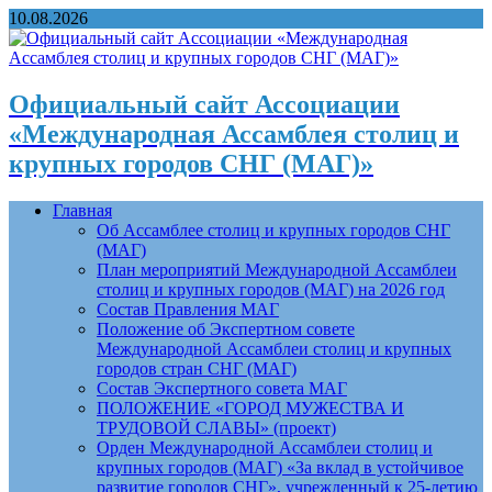
10.08.2026
Официальный сайт Ассоциации
«Международная Ассамблея столиц и
крупных городов СНГ (МАГ)»
Главная
Об Ассамблее столиц и крупных городов СНГ
(МАГ)
План мероприятий Международной Ассамблеи
столиц и крупных городов (МАГ) на 2026 год
Состав Правления МАГ
Положение об Экспертном совете
Международной Ассамблеи столиц и крупных
городов стран СНГ (МАГ)
Состав Экспертного совета МАГ
ПОЛОЖЕНИЕ «ГОРОД МУЖЕСТВА И
ТРУДОВОЙ СЛАВЫ» (проект)
Орден Международной Ассамблеи столиц и
крупных городов (МАГ) «За вклад в устойчивое
развитие городов СНГ», учрежденный к 25-летию