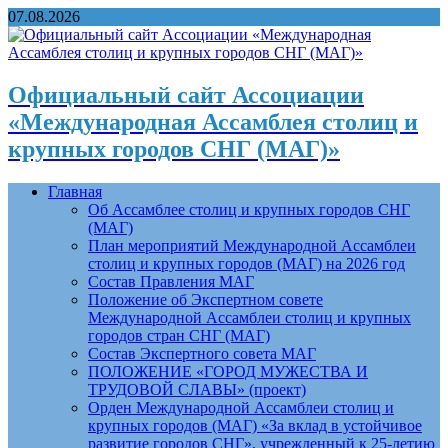
07.08.2026
Официальный сайт Ассоциации
«Международная Ассамблея столиц и
крупных городов СНГ (МАГ)»
Главная
Об Ассамблее столиц и крупных городов СНГ
(МАГ)
План мероприятий Международной Ассамблеи
столиц и крупных городов (МАГ) на 2026 год
Состав Правления МАГ
Положение об Экспертном совете
Международной Ассамблеи столиц и крупных
городов стран СНГ (МАГ)
Состав Экспертного совета МАГ
ПОЛОЖЕНИЕ «ГОРОД МУЖЕСТВА И
ТРУДОВОЙ СЛАВЫ» (проект)
Орден Международной Ассамблеи столиц и
крупных городов (МАГ) «За вклад в устойчивое
развитие городов СНГ», учрежденный к 25-летию