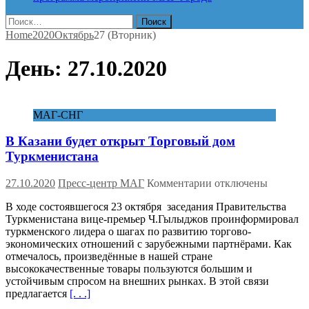
Найти:
Home
2020
Октябрь
27 (Вторник)
День:
27.10.2020
МАГ-СНГ
В Казани будет открыт Торговый дом
Туркменистана
к
27.10.2020
Пресс-центр МАГ
Комментарии
отключены
записи
В ходе состоявшегося 23 октября заседания Правительства
В
Туркменистана вице-премьер Ч.Гылыджов проинформировал
Казани
туркменского лидера о шагах по развитию торгово-
будет
экономических отношений с зарубежными партнёрами. Как
открыт
отмечалось, произведённые в нашей стране
Торговый
высококачественные товары пользуются большим и
дом
устойчивым спросом на внешних рынках. В этой связи
Туркменистана
предлагается
[. . .]