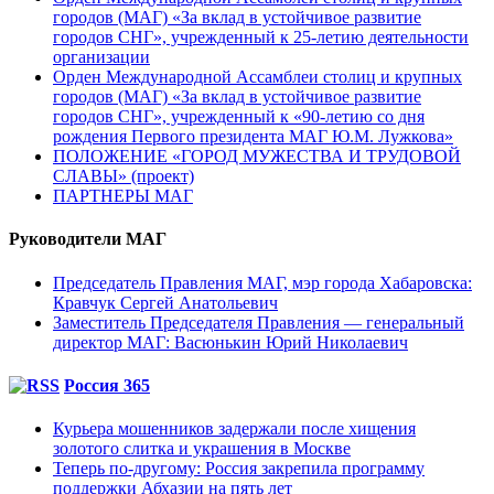
городов (МАГ) «За вклад в устойчивое развитие
городов СНГ», учрежденный к 25-летию деятельности
организации
Орден Международной Ассамблеи столиц и крупных
городов (МАГ) «За вклад в устойчивое развитие
городов СНГ», учрежденный к «90-летию со дня
рождения Первого президента МАГ Ю.М. Лужкова»
ПОЛОЖЕНИЕ «ГОРОД МУЖЕСТВА И ТРУДОВОЙ
СЛАВЫ» (проект)
ПАРТНЕРЫ МАГ
Руководители МАГ
Председатель Правления МАГ, мэр города Хабаровска:
Кравчук Сергей Анатольевич
Заместитель Председателя Правления — генеральный
директор МАГ: Васюнькин Юрий Николаевич
Россия 365
Курьера мошенников задержали после хищения
золотого слитка и украшения в Москве
Теперь по-другому: Россия закрепила программу
поддержки Абхазии на пять лет