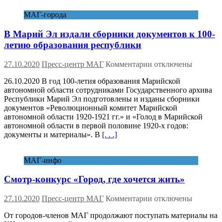
МАГ-города
В Марий Эл издали сборники документов к 100-
летию образования республики
к
27.10.2020
Пресс-центр МАГ
Комментарии
отключены
записи
26.10.2020 В год 100-летия образования Марийской
В
автономной области сотрудниками Государственного архива
Марий
Республики Марий Эл подготовлены и изданы сборники
Эл
документов «Революционный комитет Марийской
издали
автономной области 1920-1921 гг.» и «Голод в Марийской
сборники
автономной области в первой половине 1920-х годов:
документов
документы и материалы». В
[. . .]
к
100-
летию
МАГ-инфо
образования
республики
Смотр-конкурс «Город, где хочется жить»
к
27.10.2020
Пресс-центр МАГ
Комментарии
отключены
записи
От городов-членов МАГ продолжают поступать материалы на
Смотр-