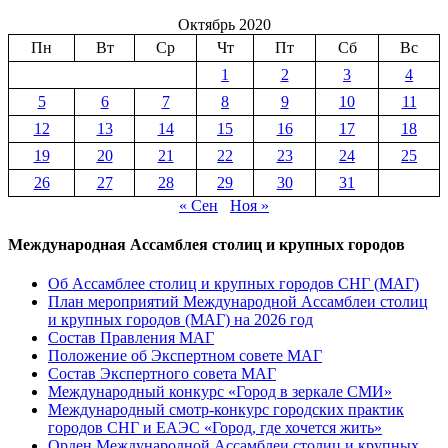
Октябрь 2020
Пн
Вт
Ср
Чт
Пт
Сб
Вс
1
2
3
4
5
6
7
8
9
10
11
12
13
14
15
16
17
18
19
20
21
22
23
24
25
26
27
28
29
30
31
« Сен
Ноя »
Международная Ассамблея столиц и крупных городов
Об Ассамблее столиц и крупных городов СНГ (МАГ)
План мероприятий Международной Ассамблеи столиц
и крупных городов (МАГ) на 2026 год
Состав Правления МАГ
Положение об Экспертном совете МАГ
Состав Экспертного совета МАГ
Международный конкурс «Город в зеркале СМИ»
Международный смотр-конкурс городских практик
городов СНГ и ЕАЭС «Город, где хочется жить»
Орден Международной Ассамблеи столиц и крупных