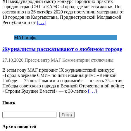
XII международный смотр-конкурс городских практик
конкурс
городов стран СНГ и ЕАЭС «Город, где хочется жить». По
«Город,
состоянию на 26 октября 2020 года поступили материалы от
где
18 городов из Кыргызстана, Приднестровской Молдавской
хочется
Республики и от
[. . .]
жить»
МАГ-инфо
Журналисты рассказывают о любимом городе
к
27.10.2020
Пресс-центр МАГ
Комментарии
отключены
записи
В этом году МАГ проводит IX журналистский конкурс
Журналисты
«Город в зеркале СМИ» по пяти номинациям: «Великой
рассказывают
Победе — 75 лет. Помним и гордимся!» — в честь 75-летия
о
Победы советского народа в Великой Отечественной войне;
любимом
«Строим Будущее Вместе!» — к 30-летию
[. . .]
городе
Поиск
Поиск
Поиск
Архив новостей