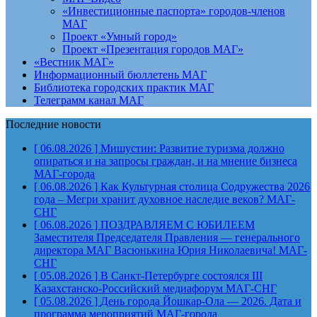
«Инвестиционные паспорта» городов-членов
МАГ
Проект «Умный город»
Проект «Презентация городов МАГ»
«Вестник МАГ»
Информационный бюллетень МАГ
Библиотека городских практик МАГ
Телеграмм канал МАГ
Последние новости
[ 06.08.2026 ]
Мишустин: Развитие туризма должно
опираться и на запросы граждан, и на мнение бизнеса
МАГ-города
[ 06.08.2026 ]
Как Культурная столица Содружества 2026
года – Мегри хранит духовное наследие веков?
МАГ-
СНГ
[ 06.08.2026 ]
ПОЗДРАВЛЯЕМ С ЮБИЛЕЕМ
Заместителя Председателя Правления — генерального
директора МАГ Васюнькина Юрия Николаевича!
МАГ-
СНГ
[ 05.08.2026 ]
В Санкт-Петербурге состоялся III
Казахстанско-Российский медиафорум
МАГ-СНГ
[ 05.08.2026 ]
День города Йошкар-Ола — 2026. Дата и
программа мероприятий
МАГ-города