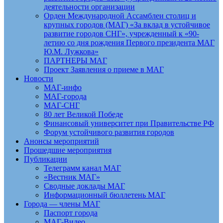
деятельности организации
Орден Международной Ассамблеи столиц и
крупных городов (МАГ) «За вклад в устойчивое
развитие городов СНГ», учрежденный к «90-
летию со дня рождения Первого президента МАГ
Ю.М. Лужкова»
ПАРТНЕРЫ МАГ
Проект Заявления о приеме в МАГ
Новости
МАГ-инфо
МАГ-города
МАГ-СНГ
80 лет Великой Победе
Финансовый университет при Правительстве РФ
Форум устойчивого развития городов
Анонсы мероприятий
Прошедшие мероприятия
Публикации
Телеграмм канал МАГ
«Вестник МАГ»
Сводные доклады МАГ
Информационный бюллетень МАГ
Города — члены МАГ
Паспорт города
МАГ-Видео