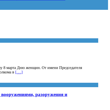
му 8 марта Дню женщин. От имени Председателя
полкома в
[. . .]
д вооружениями, разоружения и