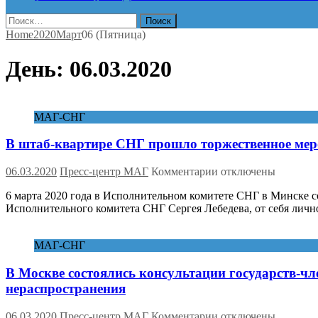
Найти:
Home
2020
Март
06 (Пятница)
День:
06.03.2020
МАГ-СНГ
В штаб-квартире СНГ прошло торжественное ме
к
06.03.2020
Пресс-центр МАГ
Комментарии
отключены
записи
6 марта 2020 года в Исполнительном комитете СНГ в Минске 
В
Исполнительного комитета СНГ Сергея Лебедева, от себя ли
штаб-
квартире
СНГ
МАГ-СНГ
прошло
торжественное
В Москве состоялись консультации государств-ч
мероприятие
по
нераспространения
случаю
Дня
к
06.03.2020
Пресс-центр МАГ
Комментарии
отключены