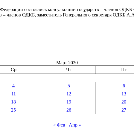
й Федерации состоялись консультации государств – членов ОДКБ
тв – членов ОДКБ, заместитель Генерального секретаря ОДКБ А
Март 2020
Ср
Чт
Пт
4
5
6
11
12
13
18
19
20
25
26
27
« Фев
Апр »