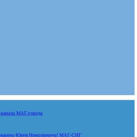
-канала
МАГ-города
нькина Юрия Николаевича!
МАГ-СНГ