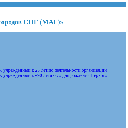
городов СНГ (МАГ)»
, учрежденный к 25-летию деятельности организации
, учрежденный к «90-летию со дня рождения Первого