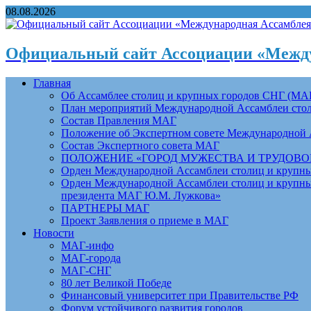
08.08.2026
Официальный сайт Ассоциации «Между
Главная
Об Ассамблее столиц и крупных городов СНГ (МА
План мероприятий Международной Ассамблеи столи
Состав Правления МАГ
Положение об Экспертном совете Международной 
Состав Экспертного совета МАГ
ПОЛОЖЕНИЕ «ГОРОД МУЖЕСТВА И ТРУДОВОЙ 
Орден Международной Ассамблеи столиц и крупных
Орден Международной Ассамблеи столиц и крупных
президента МАГ Ю.М. Лужкова»
ПАРТНЕРЫ МАГ
Проект Заявления о приеме в МАГ
Новости
МАГ-инфо
МАГ-города
МАГ-СНГ
80 лет Великой Победе
Финансовый университет при Правительстве РФ
Форум устойчивого развития городов