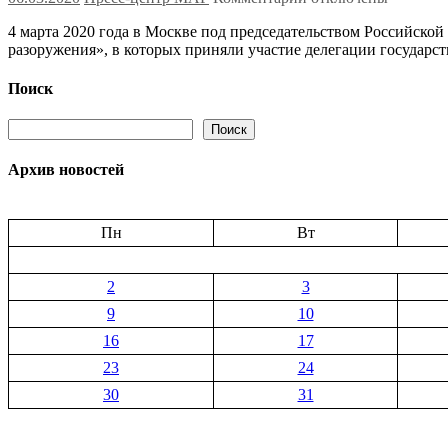
женщин
записи
4 марта 2020 года в Москве под председательством Российско
В
разоружения», в которых приняли участие делегации государс
Москве
состоялись
консультации
Поиск
государств-
членов
Поиск
Поиск
ОДКБ
по
Архив новостей
актуальным
вопросам
контроля
над
Пн
Вт
вооружениями,
разоружения
и
2
3
нераспространения
9
10
16
17
23
24
30
31