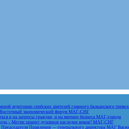
ной аудитории сербских зрителей главного балканского тревел
ет Восточный экономический форум
МАГ-СНГ
ься и на запросы граждан, и на мнение бизнеса
МАГ-города
года – Мегри хранит духовное наследие веков?
МАГ-СНГ
едседателя Правления — генерального директора МАГ Васю