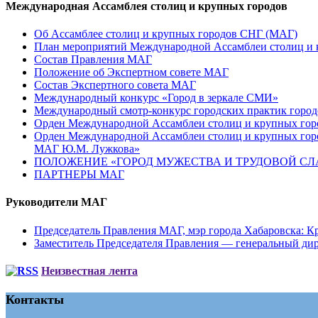
Международная Ассамблея столиц и крупных городов
Об Ассамблее столиц и крупных городов СНГ (МАГ)
План мероприятий Международной Ассамблеи столиц и к
Состав Правления МАГ
Положение об Экспертном совете МАГ
Состав Экспертного совета МАГ
Международный конкурс «Город в зеркале СМИ»
Международный смотр-конкурс городских практик город
Орден Международной Ассамблеи столиц и крупных город
Орден Международной Ассамблеи столиц и крупных город
МАГ Ю.М. Лужкова»
ПОЛОЖЕНИЕ «ГОРОД МУЖЕСТВА И ТРУДОВОЙ СЛАВ
ПАРТНЕРЫ МАГ
Руководители МАГ
Председатель Правления МАГ, мэр города Хабаровска: К
Заместитель Председателя Правления — генеральный д
Неизвестная лента
Контакты