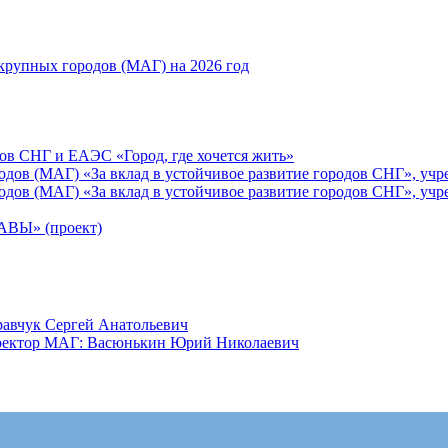
рупных городов (МАГ) на 2026 год
ов СНГ и ЕАЭС «Город, где хочется жить»
ов (МАГ) «За вклад в устойчивое развитие городов СНГ», учр
ов (МАГ) «За вклад в устойчивое развитие городов СНГ», учр
Ы» (проект)
равчук Сергей Анатольевич
иректор МАГ: Васюнькин Юрий Николаевич