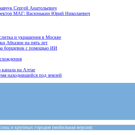
равчук Сергей Анатольевич
иректор МАГ: Васюнькин Юрий Николаевич
слитка и украшения в Москве
ки Абхазии на пять лет
 за борщевик с помощью ИИ
исхождения
 канала на Алтае
ремя находившийся под землей
лиц и крупных городов (мобильная версия)