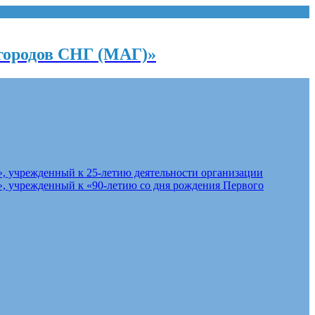
городов СНГ (МАГ)»
, учрежденный к 25-летию деятельности организации
, учрежденный к «90-летию со дня рождения Первого