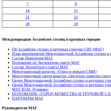
7
8
14
15
21
22
28
29
Международная Ассамблея столиц и крупных городов
Об Ассамблее столиц и крупных городов СНГ (МАГ)
План мероприятий Международной Ассамблеи столиц и к
Состав Правления МАГ
Положение об Экспертном совете МАГ
Состав Экспертного совета МАГ
Международный конкурс «Город в зеркале СМИ»
Международный смотр-конкурс городских практик город
Орден Международной Ассамблеи столиц и крупных город
Орден Международной Ассамблеи столиц и крупных город
МАГ Ю.М. Лужкова»
ПОЛОЖЕНИЕ «ГОРОД МУЖЕСТВА И ТРУДОВОЙ СЛАВ
ПАРТНЕРЫ МАГ
Руководители МАГ