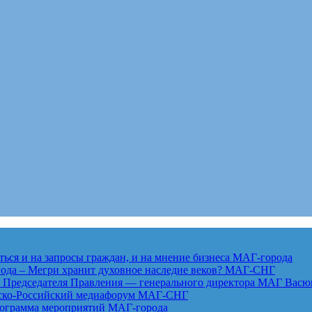
ься и на запросы граждан, и на мнение бизнеса
МАГ-города
года – Мегри хранит духовное наследие веков?
МАГ-СНГ
едседателя Правления — генерального директора МАГ Васю
анско-Российский медиафорум
МАГ-СНГ
рограмма мероприятий
МАГ-города