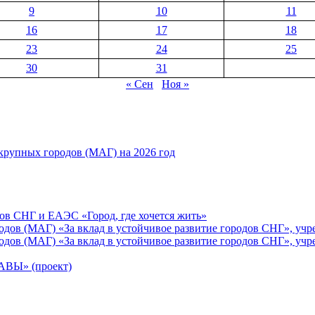
9
10
11
16
17
18
23
24
25
30
31
« Сен
Ноя »
рупных городов (МАГ) на 2026 год
ов СНГ и ЕАЭС «Город, где хочется жить»
ов (МАГ) «За вклад в устойчивое развитие городов СНГ», учр
ов (МАГ) «За вклад в устойчивое развитие городов СНГ», учр
Ы» (проект)