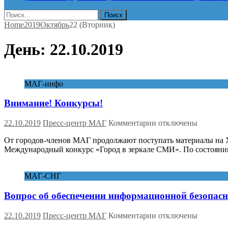
Найти:
Home
2019
Октябрь
22 (Вторник)
День:
22.10.2019
МАГ-инфо
Внимание! Конкурсы!
к
22.10.2019
Пресс-центр МАГ
Комментарии
отключены
записи
От городов-членов МАГ продолжают поступать материалы на XI
Внимание!
Международный конкурс «Город в зеркале СМИ». По состоянию 
Конкурсы!
МАГ-СНГ
Вопрос об обеспечении информационной безопасно
к
22.10.2019
Пресс-центр МАГ
Комментарии
отключены
записи