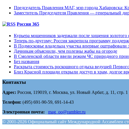
Председатель Правления МАГ, мэр города Хабаровска: К
Заместитель Председателя Правления — генеральный д
Россия 365
Курьера мошенников задержали после хищения золотого 
Теперь по-другому: Россия закрепила программу поддерж
В Подмосковье владельца участка впервые оштрафовали
Дачникам объяснили, чем полезны жабы на огороде
В Смоленской области ввели режим ЧС природного про
Без названия
Раскрыта стоимость роскошного отдыха ведущей Первого
Близ Красной площади открыли доступ в храм, долгое в
Контакты
Адрес:
Россия, 119019, г. Москва, ул. Новый Арбат, д. 11, стр. 1
Телефон:
(495) 691-90-59, 691-14-43
Электронная почта:
mag_oo@rambler.ru
© 2001-2026 Официальный сайт Международной Ассамблеи сто