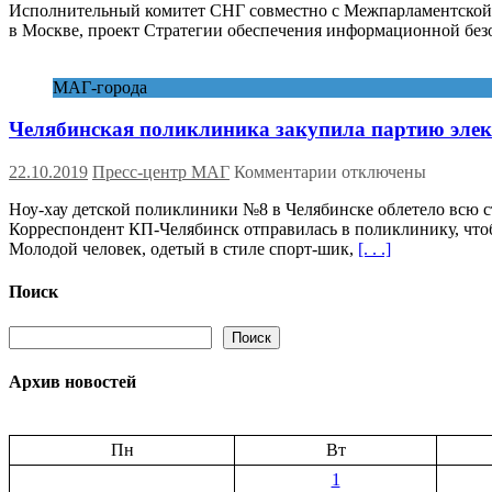
Исполнительный комитет СНГ совместно с Межпарламентской Ас
Вопрос
в Москве, проект Стратегии обеспечения информационной безо
об
обеспечении
информационной
МАГ-города
безопасности
вносится
Челябинская поликлиника закупила партию элек
на
рассмотрение
глав
к
22.10.2019
Пресс-центр МАГ
Комментарии
отключены
правительств
записи
Содружества
Ноу-хау детской поликлиники №8 в Челябинске облетело всю с
Челябинская
Корреспондент КП-Челябинск отправилась в поликлинику, чтоб
поликлиника
Молодой человек, одетый в стиле спорт-шик,
[. . .]
закупила
партию
электросамокатов
Поиск
для
педиатров
Поиск
Поиск
Архив новостей
Пн
Вт
1