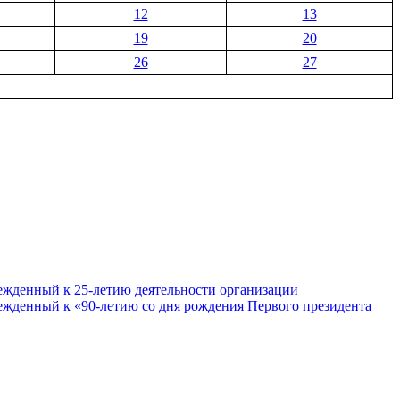
12
13
19
20
26
27
ежденный к 25-летию деятельности организации
ежденный к «90-летию со дня рождения Первого президента