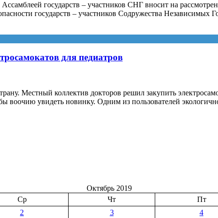
самблеей государств – участников СНГ вносит на рассмотрение
пасности государств – участников Содружества Независимых Гос
тросамокатов для педиатров
трану. Местный коллектив докторов решил закупить электросамо
ы воочию увидеть новинку. Одним из пользователей экологично
Октябрь 2019
Ср
Чт
Пт
2
3
4