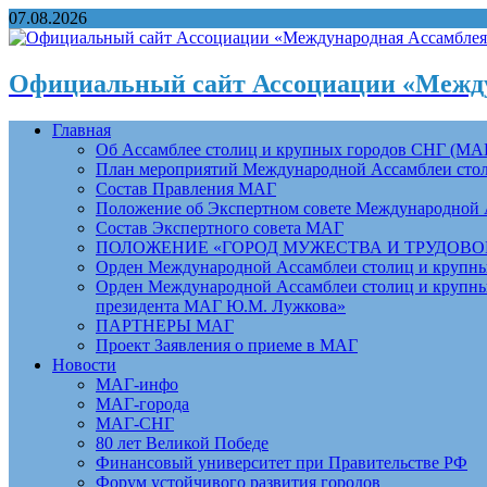
07.08.2026
Официальный сайт Ассоциации «Между
Главная
Об Ассамблее столиц и крупных городов СНГ (МА
План мероприятий Международной Ассамблеи столи
Состав Правления МАГ
Положение об Экспертном совете Международной 
Состав Экспертного совета МАГ
ПОЛОЖЕНИЕ «ГОРОД МУЖЕСТВА И ТРУДОВОЙ 
Орден Международной Ассамблеи столиц и крупных
Орден Международной Ассамблеи столиц и крупных
президента МАГ Ю.М. Лужкова»
ПАРТНЕРЫ МАГ
Проект Заявления о приеме в МАГ
Новости
МАГ-инфо
МАГ-города
МАГ-СНГ
80 лет Великой Победе
Финансовый университет при Правительстве РФ
Форум устойчивого развития городов