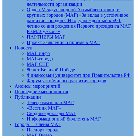
деятельности организации
Орден Международной Ассамблеи столиц и
крупных городов (МАГ) «За вклад в устойчивое
развитие городов СНГ», учрежденный к «90-
летию со дня рождения Первого президента МАГ
Ю.М. Лужкова»
ПАРТНЕРЫ МАГ
Проект Заявления о приеме в МАГ
Новости
МАГ-инфо
МАГ-города
МАГ-СНГ
80 лет Великой Победе
Финансовый университет при Правительстве РФ
Форум устойчивого развития городов
Анонсы мероприятий
Прошедшие мероприятия
Публикации
Телеграмм канал МАГ
«Вестник МАГ»
Сводные доклады МАГ
Информационный бюллетень МАГ
Города — члены МАГ
Паспорт города
МАГ-Видео