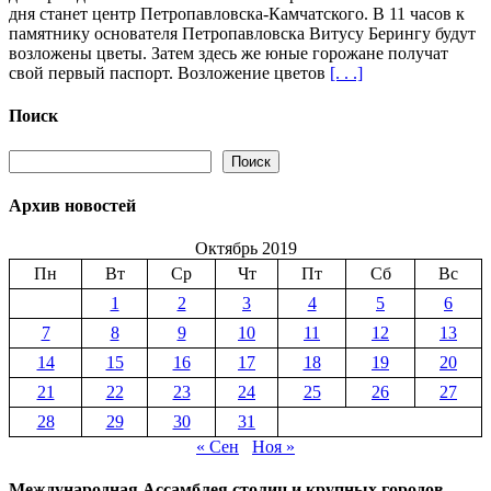
дня станет центр Петропавловска-Камчатского. В 11 часов к
отметит
памятнику основателя Петропавловска Витусу Берингу будут
279-
возложены цветы. Затем здесь же юные горожане получат
й
свой первый паспорт. Возложение цветов
[. . .]
день
рождения
Поиск
Поиск
Поиск
Архив новостей
Октябрь 2019
Пн
Вт
Ср
Чт
Пт
Сб
Вс
1
2
3
4
5
6
7
8
9
10
11
12
13
14
15
16
17
18
19
20
21
22
23
24
25
26
27
28
29
30
31
« Сен
Ноя »
Международная Ассамблея столиц и крупных городов