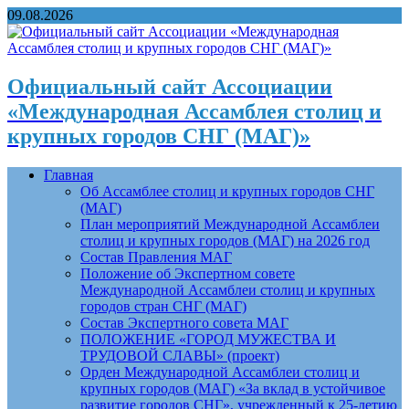
09.08.2026
Официальный сайт Ассоциации
«Международная Ассамблея столиц и
крупных городов СНГ (МАГ)»
Главная
Об Ассамблее столиц и крупных городов СНГ
(МАГ)
План мероприятий Международной Ассамблеи
столиц и крупных городов (МАГ) на 2026 год
Состав Правления МАГ
Положение об Экспертном совете
Международной Ассамблеи столиц и крупных
городов стран СНГ (МАГ)
Состав Экспертного совета МАГ
ПОЛОЖЕНИЕ «ГОРОД МУЖЕСТВА И
ТРУДОВОЙ СЛАВЫ» (проект)
Орден Международной Ассамблеи столиц и
крупных городов (МАГ) «За вклад в устойчивое
развитие городов СНГ», учрежденный к 25-летию