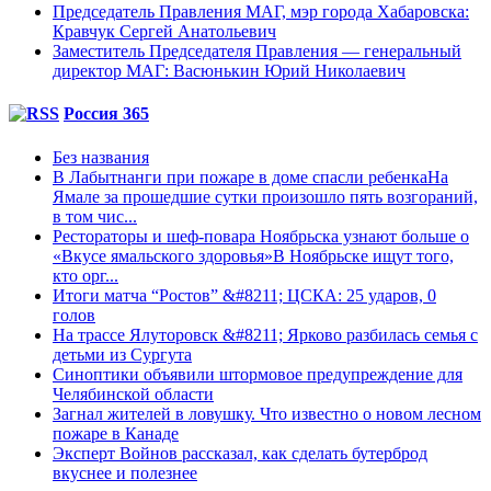
Председатель Правления МАГ, мэр города Хабаровска:
Кравчук Сергей Анатольевич
Заместитель Председателя Правления — генеральный
директор МАГ: Васюнькин Юрий Николаевич
Россия 365
Без названия
В Лабытнанги при пожаре в доме спасли ребенкаНа
Ямале за прошедшие сутки произошло пять возгораний,
в том чис...
Рестораторы и шеф-повара Ноябрьска узнают больше о
«Вкусе ямальского здоровья»В Ноябрьске ищут того,
кто орг...
Итоги матча “Ростов” &#8211; ЦСКА: 25 ударов, 0
голов
На трассе Ялуторовск &#8211; Ярково разбилась семья с
детьми из Сургута
Синоптики объявили штормовое предупреждение для
Челябинской области
Загнал жителей в ловушку. Что известно о новом лесном
пожаре в Канаде
Эксперт Войнов рассказал, как сделать бутерброд
вкуснее и полезнее