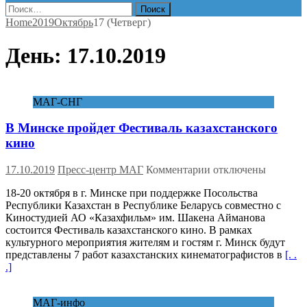
Найти:
Home
2019
Октябрь
17 (Четверг)
День:
17.10.2019
МАГ-СНГ
В Минске пройдет Фестиваль казахстанского
кино
к
17.10.2019
Пресс-центр МАГ
Комментарии
отключены
записи
18-20 октября в г. Минске при поддержке Посольства
В
Республики Казахстан в Республике Беларусь совместно с
Минске
Киностудией АО «Казахфильм» им. Шакена Айманова
пройдет
состоится Фестиваль казахстанского кино. В рамках
Фестиваль
культурного мероприятия жителям и гостям г. Минск будут
казахстанского
представлены 7 работ казахстанских кинематографистов в
[. .
кино
.]
МАГ-инфо