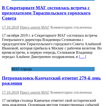
В Секретариате МАГ состоялась встреча с
председателем Тираспольского городского
Совета
к
17.10.2019
Пресс-центр МАГ
Комментарии
отключены
записи
17 октября 2019 г. в Секретариате МАГ состоялась встреча
В
Генерального директора Владимира Селиванова с
Секретариате
председателем Тираспольского городского Совета Альбиной
МАГ
Ивановой, которая прибыла в Москву с рабочим визитом. Во
состоялась
время встречи, в первую очередь, Селиванов Владимир
встреча
передал Альбине Дмитриевне поздравления, в
[. . .]
с
председателем
Тираспольского
МАГ-города
городского
Совета
Петропавловск-Камчатский отметит 279-й день
рождения
к
17.10.2019
Пресс-центр МАГ
Комментарии
отключены
записи
17 октября столица Камчатки отметит свой исторический
Петропавловск-
день рождения. Основным местом торжественных событий
Камчатский