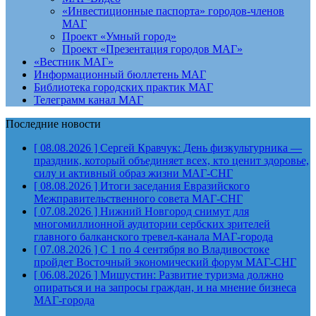
«Инвестиционные паспорта» городов-членов
МАГ
Проект «Умный город»
Проект «Презентация городов МАГ»
«Вестник МАГ»
Информационный бюллетень МАГ
Библиотека городских практик МАГ
Телеграмм канал МАГ
Последние новости
[ 08.08.2026 ]
Сергей Кравчук: День физкультурника —
праздник, который объединяет всех, кто ценит здоровье,
силу и активный образ жизни
МАГ-СНГ
[ 08.08.2026 ]
Итоги заседания Евразийского
Межправительственного совета
МАГ-СНГ
[ 07.08.2026 ]
Нижний Новгород снимут для
многомиллионной аудитории сербских зрителей
главного балканского тревел-канала
МАГ-города
[ 07.08.2026 ]
С 1 по 4 сентября во Владивостоке
пройдет Восточный экономический форум
МАГ-СНГ
[ 06.08.2026 ]
Мишустин: Развитие туризма должно
опираться и на запросы граждан, и на мнение бизнеса
МАГ-города