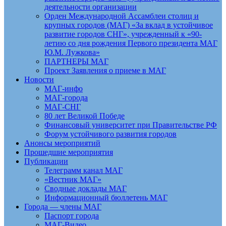
деятельности организации
Орден Международной Ассамблеи столиц и
крупных городов (МАГ) «За вклад в устойчивое
развитие городов СНГ», учрежденный к «90-
летию со дня рождения Первого президента МАГ
Ю.М. Лужкова»
ПАРТНЕРЫ МАГ
Проект Заявления о приеме в МАГ
Новости
МАГ-инфо
МАГ-города
МАГ-СНГ
80 лет Великой Победе
Финансовый университет при Правительстве РФ
Форум устойчивого развития городов
Анонсы мероприятий
Прошедшие мероприятия
Публикации
Телеграмм канал МАГ
«Вестник МАГ»
Сводные доклады МАГ
Информационный бюллетень МАГ
Города — члены МАГ
Паспорт города
МАГ-Видео