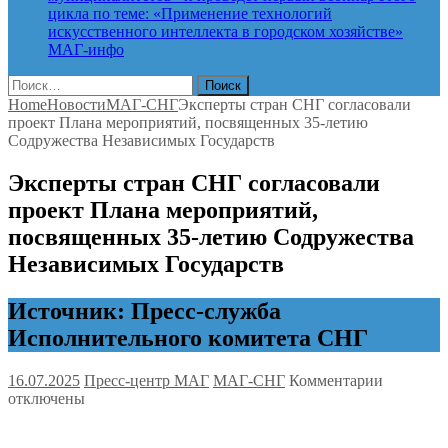
цикла по теме: «Применение технологий
искусственного интеллекта в городском хозяйстве»
МАГ-инфо
Найти:
Home
Новости
МАГ-СНГ
Эксперты стран СНГ согласовали
проект Плана мероприятий, посвященных 35-летию
Содружества Независимых Государств
Эксперты стран СНГ согласовали
проект Плана мероприятий,
посвященных 35-летию Содружества
Независимых Государств
Источник: Пресс-служба
Исполнительного комитета СНГ
к
16.07.2025
Пресс-центр МАГ
МАГ-СНГ
Комментарии
записи
отключены
Эксперт
стран