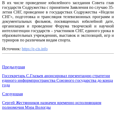
В их числе проведение юбилейного заседания Совета глав
государств Содружества с принятием Заявления по случаю 35-
летия СНГ, проведение в государствах Содружества «Недели
СНГ», подготовка и трансляция телевизионных программ и
документальных фильмов, посвященных юбилейной дате,
организация и проведение Форума творческой и научной
интеллигенции государств – участников СНГ, единого урока в
образовательных учреждениях, выставок и экспозиций, игр и
турниров по различным видам спорта.
Источник:
https://e-cis.info
Предыдущая
Госсекретарь С.Глазьев анонсировал презентацию стратегии
единого информпространства Союзного государства до конца
года
Следующая
Сергей Жестянников назначен временно исполняющим
полномочия Мэра Вологды