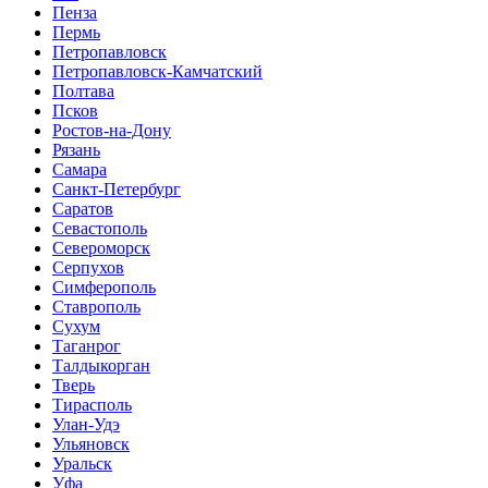
Пенза
Пермь
Петропавловск
Петропавловск-Камчатский
Полтава
Псков
Ростов-на-Дону
Рязань
Самара
Санкт-Петербург
Саратов
Севастополь
Североморск
Серпухов
Симферополь
Ставрополь
Сухум
Таганрог
Tалдыкорган
Тверь
Тирасполь
Улан-Удэ
Ульяновск
Уральск
Уфа