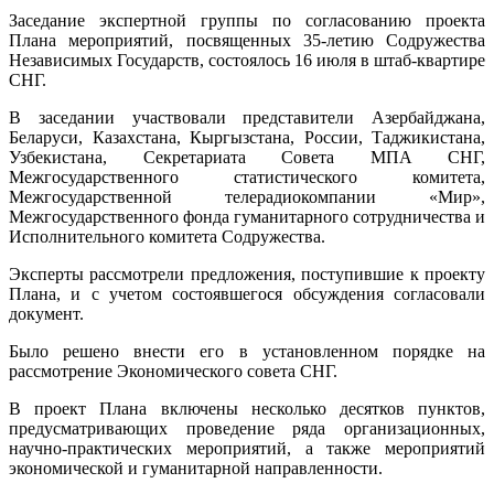
СНГ
Заседание экспертной группы по согласованию проекта
согласов
Плана мероприятий, посвященных 35-летию Содружества
проект
Независимых Государств, состоялось 16 июля в штаб-квартире
Плана
СНГ.
мероприя
посвяще
В заседании участвовали представители Азербайджана,
35-
Беларуси, Казахстана, Кыргызстана, России, Таджикистана,
летию
Узбекистана, Секретариата Совета МПА СНГ,
Содружес
Межгосударственного статистического комитета,
Независ
Межгосударственной телерадиокомпании «Мир»,
Государс
Межгосударственного фонда гуманитарного сотрудничества и
Исполнительного комитета Содружества.
Эксперты рассмотрели предложения, поступившие к проекту
Плана, и с учетом состоявшегося обсуждения согласовали
документ.
Было решено внести его в установленном порядке на
рассмотрение Экономического совета СНГ.
В проект Плана включены несколько десятков пунктов,
предусматривающих проведение ряда организационных,
научно-практических мероприятий, а также мероприятий
экономической и гуманитарной направленности.