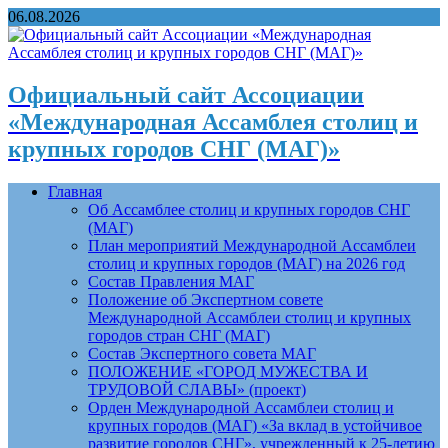
06.08.2026
Официальный сайт Ассоциации
«Международная Ассамблея столиц и
крупных городов СНГ (МАГ)»
Главная
Об Ассамблее столиц и крупных городов СНГ
(МАГ)
План мероприятий Международной Ассамблеи
столиц и крупных городов (МАГ) на 2026 год
Состав Правления МАГ
Положение об Экспертном совете
Международной Ассамблеи столиц и крупных
городов стран СНГ (МАГ)
Состав Экспертного совета МАГ
ПОЛОЖЕНИЕ «ГОРОД МУЖЕСТВА И
ТРУДОВОЙ СЛАВЫ» (проект)
Орден Международной Ассамблеи столиц и
крупных городов (МАГ) «За вклад в устойчивое
развитие городов СНГ», учрежденный к 25-летию