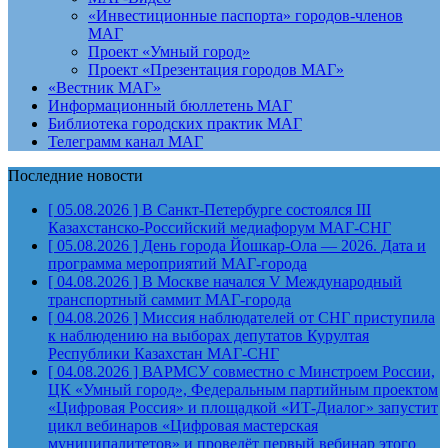
«Инвестиционные паспорта» городов-членов
МАГ
Проект «Умный город»
Проект «Презентация городов МАГ»
«Вестник МАГ»
Информационный бюллетень МАГ
Библиотека городских практик МАГ
Телеграмм канал МАГ
Последние новости
[ 05.08.2026 ]
В Санкт-Петербурге состоялся III
Казахстанско-Российский медиафорум
МАГ-СНГ
[ 05.08.2026 ]
День города Йошкар-Ола — 2026. Дата и
программа мероприятий
МАГ-города
[ 04.08.2026 ]
В Москве начался V Международный
транспортный саммит
МАГ-города
[ 04.08.2026 ]
Миссия наблюдателей от СНГ приступила
к наблюдению на выборах депутатов Курултая
Республики Казахстан
МАГ-СНГ
[ 04.08.2026 ]
ВАРМСУ совместно с Минстроем России,
ЦК «Умный город», Федеральным партийным проектом
«Цифровая Россия» и площадкой «ИТ-Диалог» запустит
цикл вебинаров «Цифровая мастерская
муниципалитетов» и проведёт первый вебинар этого