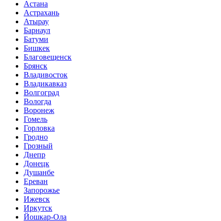
Астана
Астрахань
Атырау
Барнаул
Батуми
Бишкек
Благовещенск
Брянск
Владивосток
Владикавказ
Волгоград
Вологда
Воронеж
Гомель
Горловка
Гродно
Грозный
Днепр
Донецк
Душанбе
Ереван
Запорожье
Ижевск
Иркутск
Йошкар-Ола