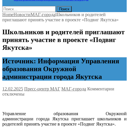
Найти:
Home
Новости
МАГ-города
Школьников и родителей
приглашают принять участие в проекте «Подвиг Якутска»
Школьников и родителей приглашают
принять участие в проекте «Подвиг
Якутска»
Источник: Информация Управления
образования Окружной
администрации города Якутска
к
12.02.2025
Пресс-центр МАГ
МАГ-города
Комментарии
записи
отключены
Школь
и
родите
Управление образования Окружной
пригла
администрации города Якутска приглашает школьников и
принят
родителей принять участие в проекте «Подвиг Якутска».
участи