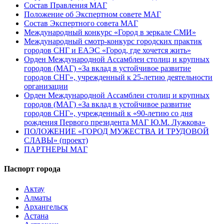
Состав Правления МАГ
Положение об Экспертном совете МАГ
Состав Экспертного совета МАГ
Международный конкурс «Город в зеркале СМИ»
Международный смотр-конкурс городских практик
городов СНГ и ЕАЭС «Город, где хочется жить»
Орден Международной Ассамблеи столиц и крупных
городов (МАГ) «За вклад в устойчивое развитие
городов СНГ», учрежденный к 25-летию деятельности
организации
Орден Международной Ассамблеи столиц и крупных
городов (МАГ) «За вклад в устойчивое развитие
городов СНГ», учрежденный к «90-летию со дня
рождения Первого президента МАГ Ю.М. Лужкова»
ПОЛОЖЕНИЕ «ГОРОД МУЖЕСТВА И ТРУДОВОЙ
СЛАВЫ» (проект)
ПАРТНЕРЫ МАГ
Паспорт города
Актау
Алматы
Архангельск
Астана