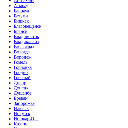
Астрахань
Атырау
Барнаул
Батуми
Бишкек
Благовещенск
Брянск
Владивосток
Владикавказ
Волгоград
Вологда
Воронеж
Гомель
Горловка
Гродно
Грозный
Днепр
Донецк
Душанбе
Ереван
Запорожье
Ижевск
Иркутск
Йошкар-Ола
Казань