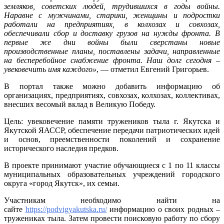
земляков, советских людей, трудившихся в годы войны.
Наравне с мужчинами, старики, женщины и подростки
работали на предприятиях, в колхозах и совхозах,
обеспечивали сбор и доставку грузов на нужды фронта. В
первые же дни войны были сверстаны новые
производственные планы, поставлены задачи, направленные
на бесперебойное снабжение фронта. Наш долг сегодня –
увековечить имя каждого»
, — отметил Евгений Григорьев.
В портал также можно добавить информацию об
организациях, предприятиях, совхозах, колхозах, коллективах,
внесших весомый вклад в Великую Победу.
Цель: увековечение памяти тружеников тыла г. Якутска и
Якутской ЯАССР, обеспечение передачи патриотических идей
и основ, преемственности поколений и сохранение
исторического наследия предков.
В проекте принимают участие обучающиеся с 1 по 11 классы
муниципальных образовательных учреждений городского
округа «город Якутск», их семьи.
Участникам необходимо найти на
сайте
https://podvigyakutska.ru/
информацию о своих родных –
тружениках тыла. Затем провести поисковую работу по сбору