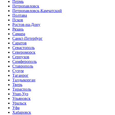
Пермь
Петропавловск
Петропавловск-Камчатский
Полтава
Псков
Ростов-на-Дону
Рязань
Самара
Санкт-Петербург
Саратов
Севастополь
Североморск
Серпухов
Симферополь
Ставрополь
Сухум
Таганрог
Tалдыкорган
Тверь
Тирасполь
Улан-Удэ
Ульяновск
Уральск
Уфа
Хабаровск