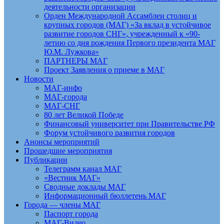
деятельности организации
Орден Международной Ассамблеи столиц и
крупных городов (МАГ) «За вклад в устойчивое
развитие городов СНГ», учрежденный к «90-
летию со дня рождения Первого президента МАГ
Ю.М. Лужкова»
ПАРТНЕРЫ МАГ
Проект Заявления о приеме в МАГ
Новости
МАГ-инфо
МАГ-города
МАГ-СНГ
80 лет Великой Победе
Финансовый университет при Правительстве РФ
Форум устойчивого развития городов
Анонсы мероприятий
Прошедшие мероприятия
Публикации
Телеграмм канал МАГ
«Вестник МАГ»
Сводные доклады МАГ
Информационный бюллетень МАГ
Города — члены МАГ
Паспорт города
МАГ-Видео