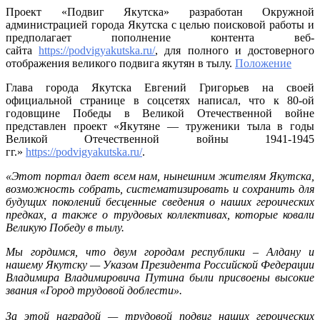
в
Проект «Подвиг Якутска» разработан Окружной
проект
администрацией города Якутска с целью поисковой работы и
«Подви
предполагает пополнение контента веб-
Якутск
сайта
https://podvigyakutska.ru/
, для полного и достоверного
отображения великого подвига якутян в тылу.
Положение
Глава города Якутска Евгений Григорьев на своей
официальной странице в соцсетях написал, что к 80-ой
годовщине Победы в Великой Отечественной войне
представлен проект «Якутяне — труженики тыла в годы
Великой Отечественной войны 1941-1945
гг.»
https://podvigyakutska.ru/
.
«Этот портал дает всем нам, нынешним жителям Якутска,
возможность собрать, систематизировать и сохранить для
будущих поколений бесценные сведения о наших героических
предках, а также о трудовых коллективах, которые ковали
Великую Победу в тылу.
Мы гордимся, что двум городам республики – Алдану и
нашему Якутску — Указом Президента Российской Федерации
Владимира Владимировича Путина были присвоены высокие
звания «Город трудовой доблести».
За этой наградой — трудовой подвиг наших героических