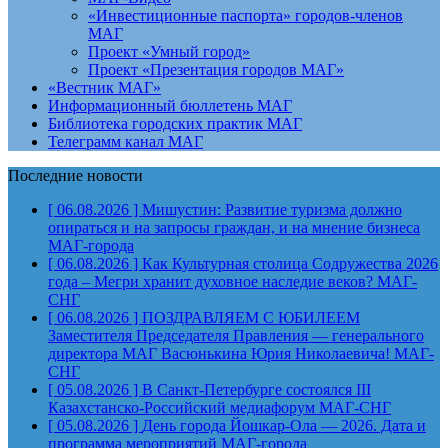
«Инвестиционные паспорта» городов-членов
МАГ
Проект «Умный город»
Проект «Презентация городов МАГ»
«Вестник МАГ»
Информационный бюллетень МАГ
Библиотека городских практик МАГ
Телеграмм канал МАГ
Последние новости
[ 06.08.2026 ]
Мишустин: Развитие туризма должно
опираться и на запросы граждан, и на мнение бизнеса
МАГ-города
[ 06.08.2026 ]
Как Культурная столица Содружества 2026
года – Мегри хранит духовное наследие веков?
МАГ-
СНГ
[ 06.08.2026 ]
ПОЗДРАВЛЯЕМ С ЮБИЛЕЕМ
Заместителя Председателя Правления — генерального
директора МАГ Васюнькина Юрия Николаевича!
МАГ-
СНГ
[ 05.08.2026 ]
В Санкт-Петербурге состоялся III
Казахстанско-Российский медиафорум
МАГ-СНГ
[ 05.08.2026 ]
День города Йошкар-Ола — 2026. Дата и
программа мероприятий
МАГ-города