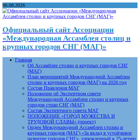
06.08.2026
Официальный сайт Ассоциации
«Международная Ассамблея столиц и
крупных городов СНГ (МАГ)»
Главная
Об Ассамблее столиц и крупных городов СНГ
(МАГ)
План мероприятий Международной Ассамблеи
столиц и крупных городов (МАГ) на 2026 год
Состав Правления МАГ
Положение об Экспертном совете
Международной Ассамблеи столиц и крупных
городов стран СНГ (МАГ)
Состав Экспертного совета МАГ
ПОЛОЖЕНИЕ «ГОРОД МУЖЕСТВА И
ТРУДОВОЙ СЛАВЫ» (проект)
Орден Международной Ассамблеи столиц и
крупных городов (МАГ) «За вклад в устойчивое
развитие городов СНГ», учрежденный к 25-летию