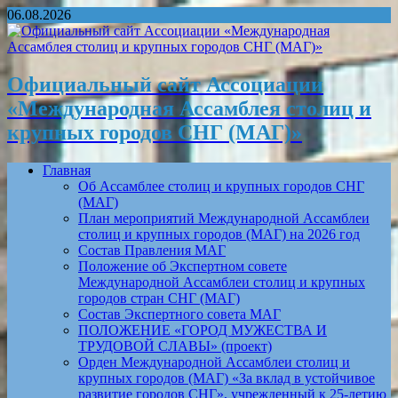
06.08.2026
Официальный сайт Ассоциации
«Международная Ассамблея столиц и
крупных городов СНГ (МАГ)»
Главная
Об Ассамблее столиц и крупных городов СНГ
(МАГ)
План мероприятий Международной Ассамблеи
столиц и крупных городов (МАГ) на 2026 год
Состав Правления МАГ
Положение об Экспертном совете
Международной Ассамблеи столиц и крупных
городов стран СНГ (МАГ)
Состав Экспертного совета МАГ
ПОЛОЖЕНИЕ «ГОРОД МУЖЕСТВА И
ТРУДОВОЙ СЛАВЫ» (проект)
Орден Международной Ассамблеи столиц и
крупных городов (МАГ) «За вклад в устойчивое
развитие городов СНГ», учрежденный к 25-летию