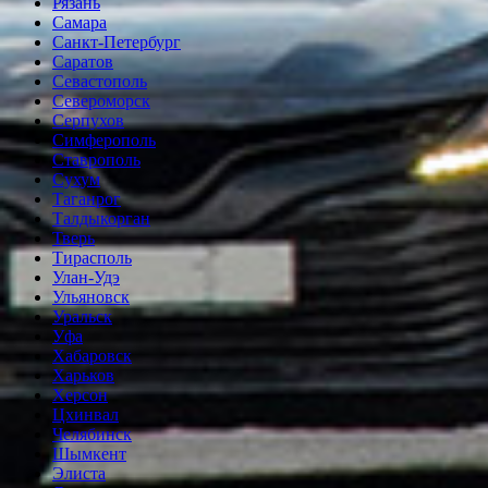
Рязань
Самара
Санкт-Петербург
Саратов
Севастополь
Североморск
Серпухов
Симферополь
Ставрополь
Сухум
Таганрог
Tалдыкорган
Тверь
Тирасполь
Улан-Удэ
Ульяновск
Уральск
Уфа
Хабаровск
Харьков
Херсон
Цхинвал
Челябинск
Шымкент
Элиста