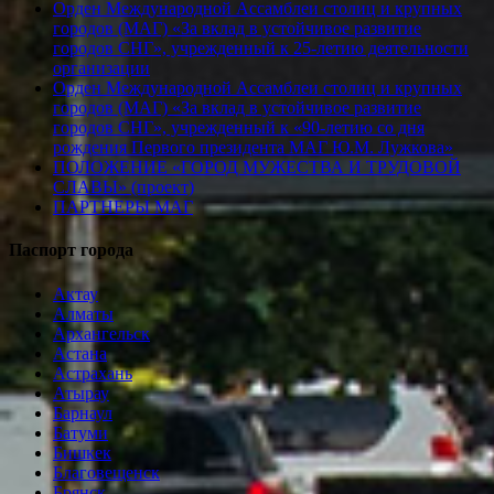
Орден Международной Ассамблеи столиц и крупных
городов (МАГ) «За вклад в устойчивое развитие
городов СНГ», учрежденный к 25-летию деятельности
организации
Орден Международной Ассамблеи столиц и крупных
городов (МАГ) «За вклад в устойчивое развитие
городов СНГ», учрежденный к «90-летию со дня
рождения Первого президента МАГ Ю.М. Лужкова»
ПОЛОЖЕНИЕ «ГОРОД МУЖЕСТВА И ТРУДОВОЙ
СЛАВЫ» (проект)
ПАРТНЕРЫ МАГ
Паспорт города
Актау
Алматы
Архангельск
Астана
Астрахань
Атырау
Барнаул
Батуми
Бишкек
Благовещенск
Брянск