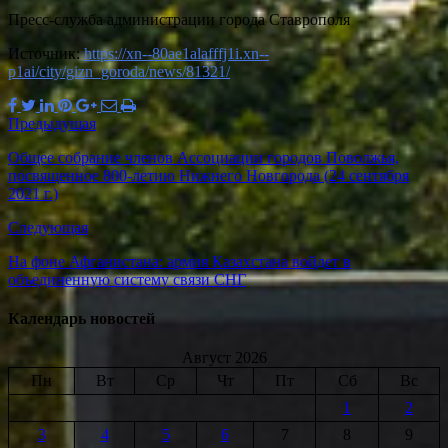
Пресс-служба администрации города Ставрополя
Источник:
https://xn--80ae1alafffj1i.xn--
p1ai/city/gizn_goroda/news/81321/
Предыдущая
Общее собрание членов Ассоциации городов Поволжья,
посвященное 800-летию Нижнего Новгорода (24 сентября
2021 г.)
Следующая
На фоне Афганистана: армия Казахстана войдет в
объединенную систему связи СНГ
Календарь новостей
Август 2026
Пн
Вт
Ср
Чт
Пт
Сб
Вс
1
2
3
4
5
6
7
8
9