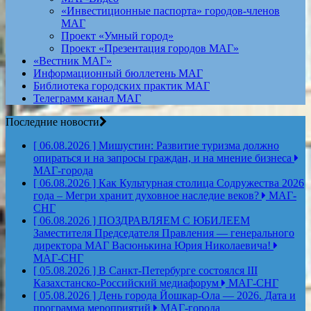
«Инвестиционные паспорта» городов-членов
МАГ
Проект «Умный город»
Проект «Презентация городов МАГ»
«Вестник МАГ»
Информационный бюллетень МАГ
Библиотека городских практик МАГ
Телеграмм канал МАГ
Последние новости
[ 06.08.2026 ]
Мишустин: Развитие туризма должно
опираться и на запросы граждан, и на мнение бизнеса
МАГ-города
[ 06.08.2026 ]
Как Культурная столица Содружества 2026
года – Мегри хранит духовное наследие веков?
МАГ-
СНГ
[ 06.08.2026 ]
ПОЗДРАВЛЯЕМ С ЮБИЛЕЕМ
Заместителя Председателя Правления — генерального
директора МАГ Васюнькина Юрия Николаевича!
МАГ-СНГ
[ 05.08.2026 ]
В Санкт-Петербурге состоялся III
Казахстанско-Российский медиафорум
МАГ-СНГ
[ 05.08.2026 ]
День города Йошкар-Ола — 2026. Дата и
программа мероприятий
МАГ-города