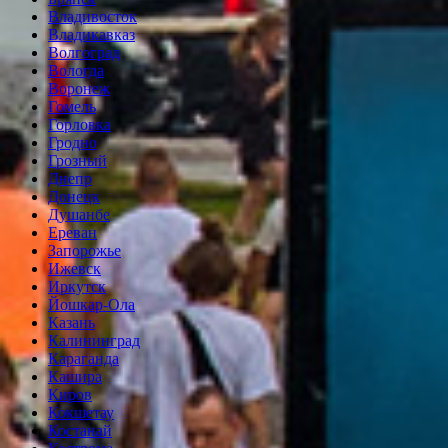
Владивосток
Владикавказ
Волгоград
Вологда
Воронеж
Гомель
Горловка
Гродно
Грозный
Днепр
Донецк
Душанбе
Ереван
Запорожье
Ижевск
Иркутск
Йошкар-Ола
Казань
Калининград
Караганда
Кашира
Киров
Кокшетау
Костанай