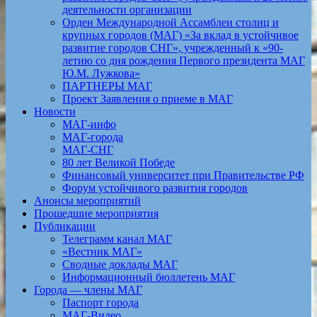
деятельности организации
Орден Международной Ассамблеи столиц и
крупных городов (МАГ) «За вклад в устойчивое
развитие городов СНГ», учрежденный к «90-
летию со дня рождения Первого президента МАГ
Ю.М. Лужкова»
ПАРТНЕРЫ МАГ
Проект Заявления о приеме в МАГ
Новости
МАГ-инфо
МАГ-города
МАГ-СНГ
80 лет Великой Победе
Финансовый университет при Правительстве РФ
Форум устойчивого развития городов
Анонсы мероприятий
Прошедшие мероприятия
Публикации
Телеграмм канал МАГ
«Вестник МАГ»
Сводные доклады МАГ
Информационный бюллетень МАГ
Города — члены МАГ
Паспорт города
МАГ-Видео