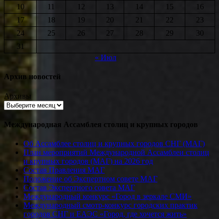
10
11
12
13
14
15
16
17
18
19
20
21
22
23
24
25
26
27
28
29
30
31
« Июл
Архив новостей
Архивы
Международная Ассамблея столиц и крупных городов
Об Ассамблее столиц и крупных городов СНГ (МАГ)
План мероприятий Международной Ассамблеи столиц
и крупных городов (МАГ) на 2026 год
Состав Правления МАГ
Положение об Экспертном совете МАГ
Состав Экспертного совета МАГ
Международный конкурс «Город в зеркале СМИ»
Международный смотр-конкурс городских практик
городов СНГ и ЕАЭС «Город, где хочется жить»