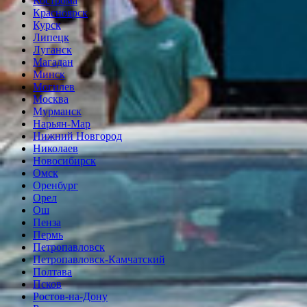
Кострома
Красноярск
Курск
Липецк
Луганск
Магадан
Минск
Могилев
Москва
Мурманск
Нарьян-Мар
Нижний Новгород
Николаев
Новосибирск
Омск
Оренбург
Орел
Ош
Пенза
Пермь
Петропавловск
Петропавловск-Камчатский
Полтава
Псков
Ростов-на-Дону