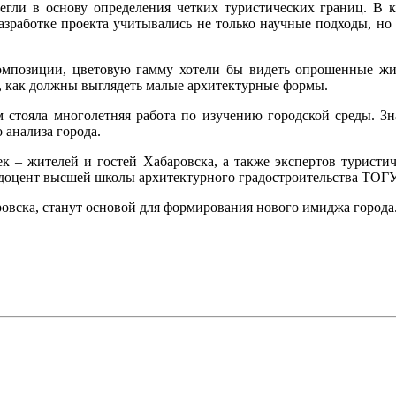
легли в основу определения четких туристических границ. В
разработке проекта учитывались не только научные подходы, 
омпозиции, цветовую гамму хотели бы видеть опрошенные жи
, как должны выглядеть малые архитектурные формы.
им стояла многолетняя работа по изучению городской среды. З
 анализа города.
к – жителей и гостей Хабаровска, а также экспертов турист
ь доцент высшей школы архитектурного градостроительства ТОГУ
вска, станут основой для формирования нового имиджа города