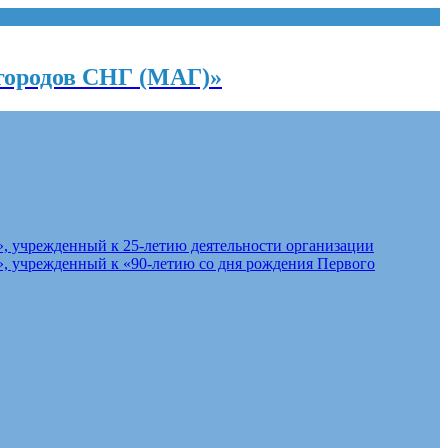
городов СНГ (МАГ)»
, учрежденный к 25-летию деятельности организации
, учрежденный к «90-летию со дня рождения Первого