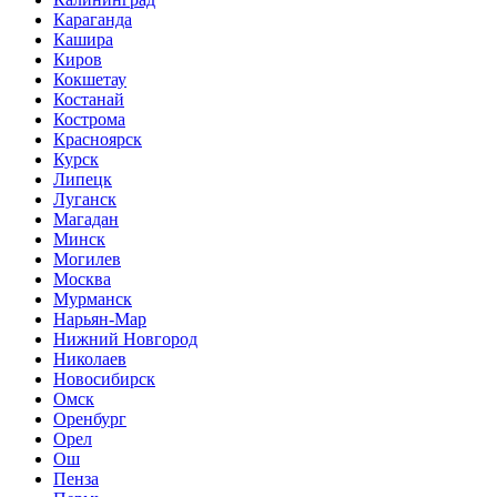
Караганда
Кашира
Киров
Кокшетау
Костанай
Кострома
Красноярск
Курск
Липецк
Луганск
Магадан
Минск
Могилев
Москва
Мурманск
Нарьян-Мар
Нижний Новгород
Николаев
Новосибирск
Омск
Оренбург
Орел
Ош
Пенза