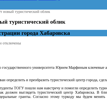
ёт новый туристический облик
вый туристический облик
трации города Хабаровска
к
и
отключены
записи
Сергей
Кравчук:
Хабаровск
обретёт
го государственного университета Юрием Марфиным ключевые ас
новый
туристический
облик
ван определить и преобразить туристический центр города, сде
туденты ТОГУ пошли нам навстречу и помогли определить тури
 как должен выглядеть туристический центр Хабаровска. В бл
деральные гранты. Согласно этому туркоду мы будем менять 