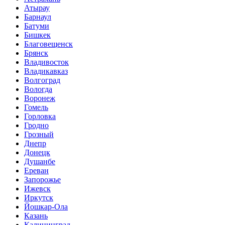
Атырау
Барнаул
Батуми
Бишкек
Благовещенск
Брянск
Владивосток
Владикавказ
Волгоград
Вологда
Воронеж
Гомель
Горловка
Гродно
Грозный
Днепр
Донецк
Душанбе
Ереван
Запорожье
Ижевск
Иркутск
Йошкар-Ола
Казань
Калининград