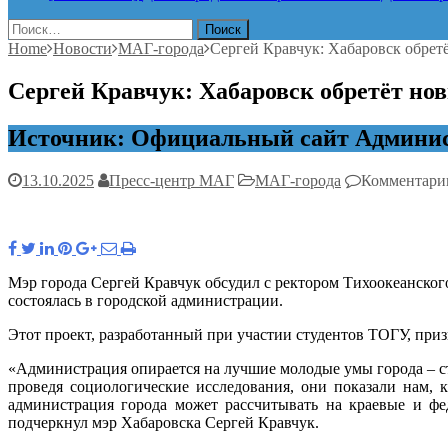
Найти:
Home
Новости
МАГ-города
Сергей Кравчук: Хабаровск обрет
Сергей Кравчук: Хабаровск обретёт но
Источник: Официальный сайт Админис
13.10.2025
Пресс-центр МАГ
МАГ-города
Комментари
Мэр города Сергей Кравчук обсудил с ректором Тихоокеанско
состоялась в городской администрации.
Этот проект, разработанный при участии студентов ТОГУ, приз
«Администрация опирается на лучшие молодые умы города – с
проведя социологические исследования, они показали нам,
администрация города может рассчитывать на краевые и фе
подчеркнул мэр Хабаровска Сергей Кравчук.