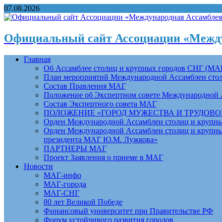
07.08.2026
Официальный сайт Ассоциации «Между
Главная
Об Ассамблее столиц и крупных городов СНГ (МА
План мероприятий Международной Ассамблеи столи
Состав Правления МАГ
Положение об Экспертном совете Международной 
Состав Экспертного совета МАГ
ПОЛОЖЕНИЕ «ГОРОД МУЖЕСТВА И ТРУДОВОЙ 
Орден Международной Ассамблеи столиц и крупных
Орден Международной Ассамблеи столиц и крупных
президента МАГ Ю.М. Лужкова»
ПАРТНЕРЫ МАГ
Проект Заявления о приеме в МАГ
Новости
МАГ-инфо
МАГ-города
МАГ-СНГ
80 лет Великой Победе
Финансовый университет при Правительстве РФ
Форум устойчивого развития городов