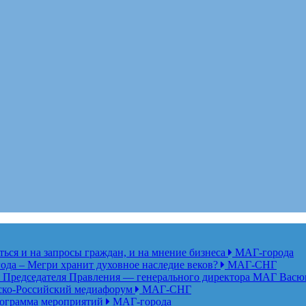
ься и на запросы граждан, и на мнение бизнеса
МАГ-города
года – Мегри хранит духовное наследие веков?
МАГ-СНГ
едседателя Правления — генерального директора МАГ Васю
анско-Российский медиафорум
МАГ-СНГ
рограмма мероприятий
МАГ-города