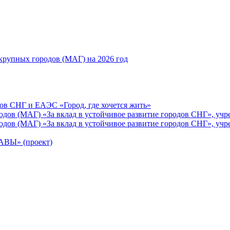
рупных городов (МАГ) на 2026 год
ов СНГ и ЕАЭС «Город, где хочется жить»
ов (МАГ) «За вклад в устойчивое развитие городов СНГ», учр
ов (МАГ) «За вклад в устойчивое развитие городов СНГ», учр
Ы» (проект)