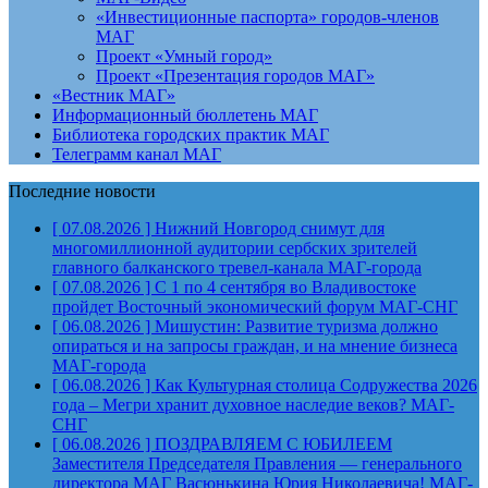
«Инвестиционные паспорта» городов-членов
МАГ
Проект «Умный город»
Проект «Презентация городов МАГ»
«Вестник МАГ»
Информационный бюллетень МАГ
Библиотека городских практик МАГ
Телеграмм канал МАГ
Последние новости
[ 07.08.2026 ]
Нижний Новгород снимут для
многомиллионной аудитории сербских зрителей
главного балканского тревел-канала
МАГ-города
[ 07.08.2026 ]
С 1 по 4 сентября во Владивостоке
пройдет Восточный экономический форум
МАГ-СНГ
[ 06.08.2026 ]
Мишустин: Развитие туризма должно
опираться и на запросы граждан, и на мнение бизнеса
МАГ-города
[ 06.08.2026 ]
Как Культурная столица Содружества 2026
года – Мегри хранит духовное наследие веков?
МАГ-
СНГ
[ 06.08.2026 ]
ПОЗДРАВЛЯЕМ С ЮБИЛЕЕМ
Заместителя Председателя Правления — генерального
директора МАГ Васюнькина Юрия Николаевича!
МАГ-