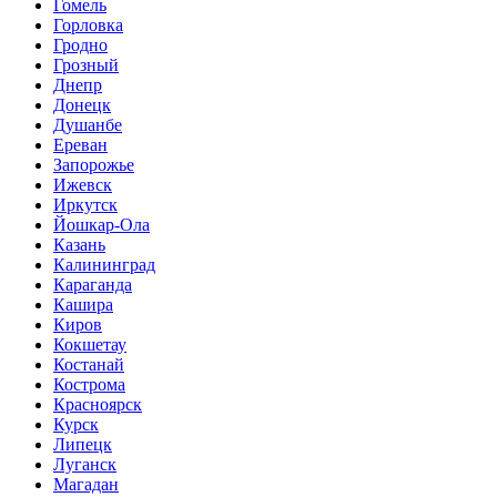
Гомель
Горловка
Гродно
Грозный
Днепр
Донецк
Душанбе
Ереван
Запорожье
Ижевск
Иркутск
Йошкар-Ола
Казань
Калининград
Караганда
Кашира
Киров
Кокшетау
Костанай
Кострома
Красноярск
Курск
Липецк
Луганск
Магадан