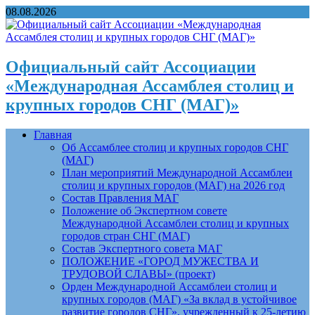
08.08.2026
Официальный сайт Ассоциации
«Международная Ассамблея столиц и
крупных городов СНГ (МАГ)»
Главная
Об Ассамблее столиц и крупных городов СНГ
(МАГ)
План мероприятий Международной Ассамблеи
столиц и крупных городов (МАГ) на 2026 год
Состав Правления МАГ
Положение об Экспертном совете
Международной Ассамблеи столиц и крупных
городов стран СНГ (МАГ)
Состав Экспертного совета МАГ
ПОЛОЖЕНИЕ «ГОРОД МУЖЕСТВА И
ТРУДОВОЙ СЛАВЫ» (проект)
Орден Международной Ассамблеи столиц и
крупных городов (МАГ) «За вклад в устойчивое
развитие городов СНГ», учрежденный к 25-летию