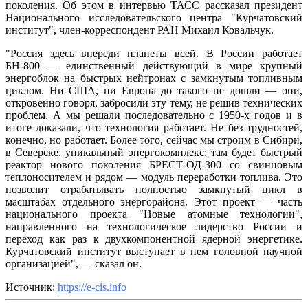
поколения. Об этом в интервью ТАСС рассказал президент
Национального исследовательского центра "Курчатовский
институт", член-корреспондент РАН Михаил Ковальчук.
"Россия здесь впереди планеты всей. В России работает
БН-800 — единственный действующий в мире крупный
энергоблок на быстрых нейтронах с замкнутым топливным
циклом. Ни США, ни Европа до такого не дошли — они,
откровенно говоря, забросили эту тему, не решив технических
проблем. А мы решали последовательно с 1950-х годов и в
итоге доказали, что технология работает. Не без трудностей,
конечно, но работает. Более того, сейчас мы строим в Сибири,
в Северске, уникальный энергокомплекс: там будет быстрый
реактор нового поколения БРЕСТ-ОД-300 со свинцовым
теплоносителем и рядом — модуль переработки топлива. Это
позволит отрабатывать полностью замкнутый цикл в
масштабах отдельного энергорайона. Этот проект — часть
национального проекта "Новые атомные технологии",
направленного на технологическое лидерство России и
переход как раз к двухкомпонентной ядерной энергетике.
Курчатовский институт выступает в нем головной научной
организацией", — сказал он.
Источник:
https://e-cis.info