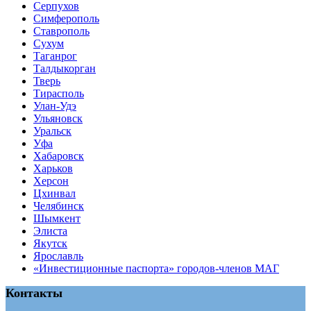
Серпухов
Симферополь
Ставрополь
Сухум
Таганрог
Tалдыкорган
Тверь
Тирасполь
Улан-Удэ
Ульяновск
Уральск
Уфа
Хабаровск
Харьков
Херсон
Цхинвал
Челябинск
Шымкент
Элиста
Якутск
Ярославль
«Инвестиционные паспорта» городов-членов МАГ
Контакты