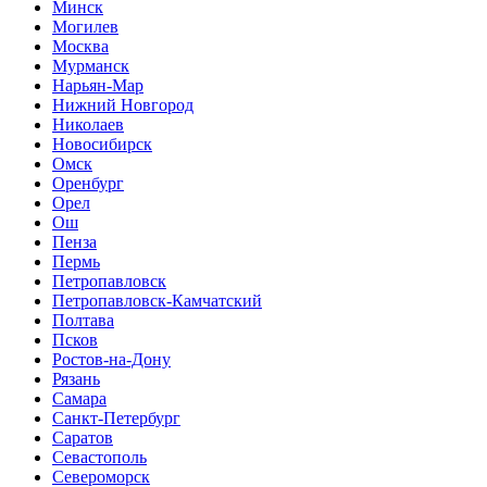
Минск
Могилев
Москва
Мурманск
Нарьян-Мар
Нижний Новгород
Николаев
Новосибирск
Омск
Оренбург
Орел
Ош
Пенза
Пермь
Петропавловск
Петропавловск-Камчатский
Полтава
Псков
Ростов-на-Дону
Рязань
Самара
Санкт-Петербург
Саратов
Севастополь
Североморск