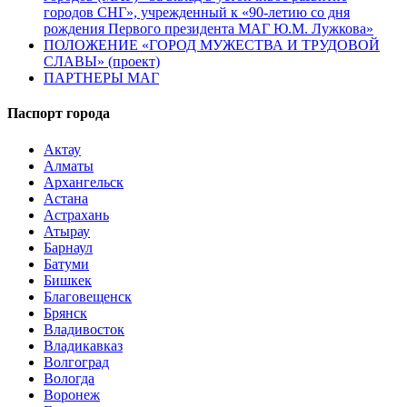
городов СНГ», учрежденный к «90-летию со дня
рождения Первого президента МАГ Ю.М. Лужкова»
ПОЛОЖЕНИЕ «ГОРОД МУЖЕСТВА И ТРУДОВОЙ
СЛАВЫ» (проект)
ПАРТНЕРЫ МАГ
Паспорт города
Актау
Алматы
Архангельск
Астана
Астрахань
Атырау
Барнаул
Батуми
Бишкек
Благовещенск
Брянск
Владивосток
Владикавказ
Волгоград
Вологда
Воронеж