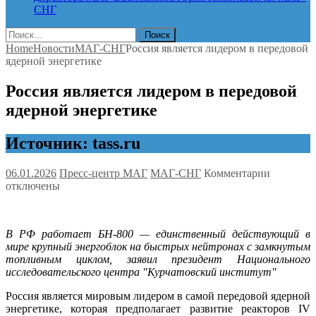
СНГ
Найти:
Home
Новости
МАГ-СНГ
Россия является лидером в передовой
ядерной энергетике
Россия является лидером в передовой
ядерной энергетике
Источник: tass.ru
к
06.01.2026
Пресс-центр МАГ
МАГ-СНГ
Комментарии
записи
отключены
Россия
является
лидером
В РФ работает БН-800 — единственный действующий в
в
мире крупный энергоблок на быстрых нейтронах с замкнутым
передово
топливным циклом, заявил президент Национального
ядерной
исследовательского центра "Курчатовский институт"
энергети
Россия является мировым лидером в самой передовой ядерной
энергетике, которая предполагает развитие реакторов IV