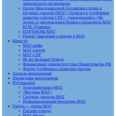
деятельности организации
Орден Международной Ассамблеи столиц и
крупных городов (МАГ) «За вклад в устойчивое
развитие городов СНГ», учрежденный к «90-
летию со дня рождения Первого президента МАГ
Ю.М. Лужкова»
ПАРТНЕРЫ МАГ
Проект Заявления о приеме в МАГ
Новости
МАГ-инфо
МАГ-города
МАГ-СНГ
80 лет Великой Победе
Финансовый университет при Правительстве РФ
Форум устойчивого развития городов
Анонсы мероприятий
Прошедшие мероприятия
Публикации
Телеграмм канал МАГ
«Вестник МАГ»
Сводные доклады МАГ
Информационный бюллетень МАГ
Города — члены МАГ
Паспорт города
МАГ-Видео