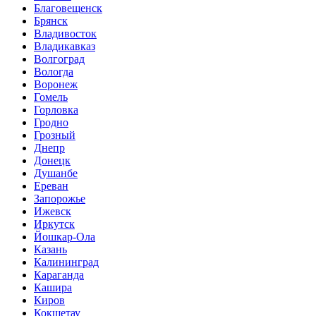
Благовещенск
Брянск
Владивосток
Владикавказ
Волгоград
Вологда
Воронеж
Гомель
Горловка
Гродно
Грозный
Днепр
Донецк
Душанбе
Ереван
Запорожье
Ижевск
Иркутск
Йошкар-Ола
Казань
Калининград
Караганда
Кашира
Киров
Кокшетау