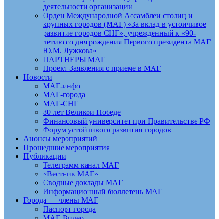
деятельности организации
Орден Международной Ассамблеи столиц и
крупных городов (МАГ) «За вклад в устойчивое
развитие городов СНГ», учрежденный к «90-
летию со дня рождения Первого президента МАГ
Ю.М. Лужкова»
ПАРТНЕРЫ МАГ
Проект Заявления о приеме в МАГ
Новости
МАГ-инфо
МАГ-города
МАГ-СНГ
80 лет Великой Победе
Финансовый университет при Правительстве РФ
Форум устойчивого развития городов
Анонсы мероприятий
Прошедшие мероприятия
Публикации
Телеграмм канал МАГ
«Вестник МАГ»
Сводные доклады МАГ
Информационный бюллетень МАГ
Города — члены МАГ
Паспорт города
МАГ-Видео