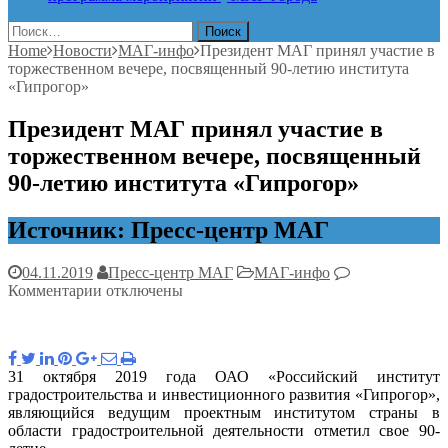
Найти:
Home
Новости
МАГ-инфо
Президент МАГ принял участие в
торжественном вечере, посвященный 90-летию института
«Гипрогор»
Президент МАГ принял участие в
торжественном вечере, посвященный
90-летию института «Гипрогор»
Источник: Пресс-центр МАГ
04.11.2019
Пресс-центр МАГ
МАГ-инфо
к
Комментарии
отключены
записи
Президент
МАГ
принял
31 октября 2019 года ОАО «Российский институт
участие
градостроительства и инвестиционного развития «Гипрогор»,
в
являющийся ведущим проектным институтом страны в
торжественном
области градостроительной деятельности отметил свое 90-
вечере,