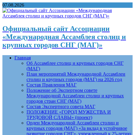
07.08.2026
Официальный сайт Ассоциации
«Международная Ассамблея столиц и
крупных городов СНГ (МАГ)»
Главная
Об Ассамблее столиц и крупных городов СНГ
(МАГ)
План мероприятий Международной Ассамблеи
столиц и крупных городов (МАГ) на 2026 год
Состав Правления МАГ
Положение об Экспертном совете
Международной Ассамблеи столиц и крупных
городов стран СНГ (МАГ)
Состав Экспертного совета МАГ
ПОЛОЖЕНИЕ «ГОРОД МУЖЕСТВА И
ТРУДОВОЙ СЛАВЫ» (проект)
Орден Международной Ассамблеи столиц и
крупных городов (МАГ) «За вклад в устойчивое
развитие городов СНГ», учрежденный к 25-летию