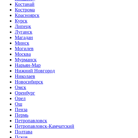
Костанай
Кострома
Красноярск
Курск
Липецк
Луганск
Магадан
Минск
Могилев
Москва
Мурманск
Нарьян-Мар
Нижний Новгород
Николаев
Новосибирск
Омск
Оренбург
Орел
Ош
Пенза
Пермь
Петропавловск
Петропавловск-Камчатский
Полтава
Псков