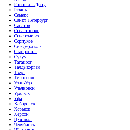
Ростов-на-Дону
Рязань
Самара
Санкт-Петербург
Саратов
Севастополь
Североморск
Серпухов
Симферополь
Ставрополь
Сухум
Таганрог
Tалдыкорган
Тверь
Тирасполь
Улан-Удэ
Ульяновск
Уральск
Уфа
Хабаровск
Харьков
Херсон
Цхинвал
Челябинск
Шымкент