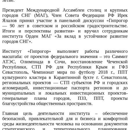
летие.
посвященный
90-
Президент Международной Ассамблеи столиц и крупных
летию
городов СНГ (МАГ), Член Совета Федерации РФ Ирек
института
Ялалов принял участие в панельной дискуссии «Гипрогор
«Гипрогор»
— 90 лет в советском и российском градостроительстве.
Итоги и перспективы развития» и вручил сотрудникам
института Орден МАГ «За вклад в устойчивое развитие
городов СНГ».
Институт «Гипрогор» выполняет работы различного
масштаба: от проектов федерального значения – это Саммит
АТЭС, Олимпиада в Сочи, восстановление Чеченской
Республики, СТП РФ для Республики Крым и ГФЗ
Севастополь, Чемпионат мира по футболу 2018 г., ППТ
культурного кластера в Карантинной бухте г. Севастополя,
региональных проектов — СТП субъектов РФ и городских
агломераций, инвестиционные паспорта регионов и до
муниципальных и локальных инвестиционных проектов-
генеральные планы городов, ПЗЗ, ППТ, проекты
благоустройства общественных пространств.
Главная цель деятельности института – обеспечение
безопасной, привлекательной для и бизнеса и комфортной
среды жизнедеятельности человека на основании документов
стратегического и территориального планирования.