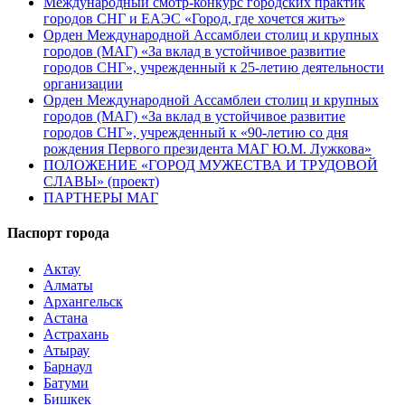
Международный смотр-конкурс городских практик
городов СНГ и ЕАЭС «Город, где хочется жить»
Орден Международной Ассамблеи столиц и крупных
городов (МАГ) «За вклад в устойчивое развитие
городов СНГ», учрежденный к 25-летию деятельности
организации
Орден Международной Ассамблеи столиц и крупных
городов (МАГ) «За вклад в устойчивое развитие
городов СНГ», учрежденный к «90-летию со дня
рождения Первого президента МАГ Ю.М. Лужкова»
ПОЛОЖЕНИЕ «ГОРОД МУЖЕСТВА И ТРУДОВОЙ
СЛАВЫ» (проект)
ПАРТНЕРЫ МАГ
Паспорт города
Актау
Алматы
Архангельск
Астана
Астрахань
Атырау
Барнаул
Батуми
Бишкек