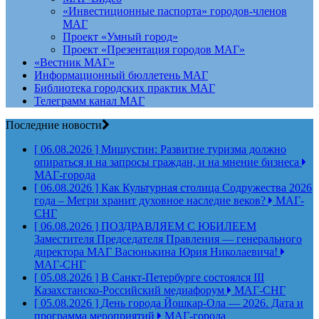
«Инвестиционные паспорта» городов-членов
МАГ
Проект «Умный город»
Проект «Презентация городов МАГ»
«Вестник МАГ»
Информационный бюллетень МАГ
Библиотека городских практик МАГ
Телеграмм канал МАГ
Последние новости
[ 06.08.2026 ]
Мишустин: Развитие туризма должно
опираться и на запросы граждан, и на мнение бизнеса
МАГ-города
[ 06.08.2026 ]
Как Культурная столица Содружества 2026
года – Мегри хранит духовное наследие веков?
МАГ-
СНГ
[ 06.08.2026 ]
ПОЗДРАВЛЯЕМ С ЮБИЛЕЕМ
Заместителя Председателя Правления — генерального
директора МАГ Васюнькина Юрия Николаевича!
МАГ-СНГ
[ 05.08.2026 ]
В Санкт-Петербурге состоялся III
Казахстанско-Российский медиафорум
МАГ-СНГ
[ 05.08.2026 ]
День города Йошкар-Ола — 2026. Дата и
программа мероприятий
МАГ-города