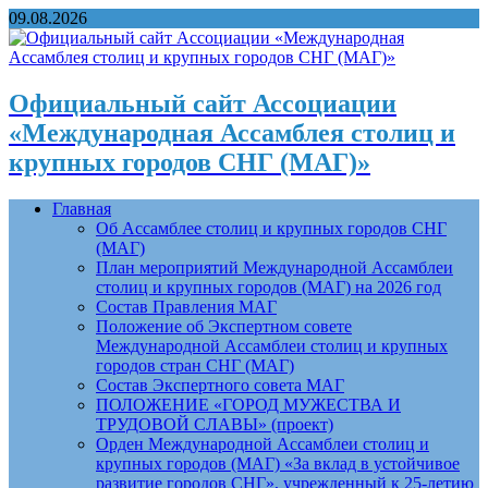
09.08.2026
Официальный сайт Ассоциации
«Международная Ассамблея столиц и
крупных городов СНГ (МАГ)»
Главная
Об Ассамблее столиц и крупных городов СНГ
(МАГ)
План мероприятий Международной Ассамблеи
столиц и крупных городов (МАГ) на 2026 год
Состав Правления МАГ
Положение об Экспертном совете
Международной Ассамблеи столиц и крупных
городов стран СНГ (МАГ)
Состав Экспертного совета МАГ
ПОЛОЖЕНИЕ «ГОРОД МУЖЕСТВА И
ТРУДОВОЙ СЛАВЫ» (проект)
Орден Международной Ассамблеи столиц и
крупных городов (МАГ) «За вклад в устойчивое
развитие городов СНГ», учрежденный к 25-летию