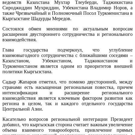
ведомств Казахстана Мухтар Тлеуберди, Таджикистана
Азии
Сироджиддин Мухриддин, Узбекистана Владимир Норов, а
также Чрезвычайный и Полномочный Посол Туркменистана в
Кыргызстане Шадурды Мередов.
Состоялся обмен мнениями по актуальным вопросам
расширения двустороннего сотрудничества и регионального
взаимодействия.
Глава государства подчеркнул, что углубление
взаимовыгодного сотрудничества c ближайшими соседями –
Казахстаном, Узбекистаном, Таджикистаном и
Туркменистаном является одним из приоритетов внешней
политики Кыргызстана.
Садыр Жапаров отметил, что помимо двусторонней, между
странами есть насыщенная региональная повестка, причем
интенсификация и расширение регионального
взаимодействия является ключевым фактором развития как
региона в целом, так и каждого отдельного государства
Центральной Азии.
Касательно вопросов региональной интеграции Президент
добавил, что кыргызская сторона считает важным увеличение
объема взаимного товарооборота, привлечение прямых