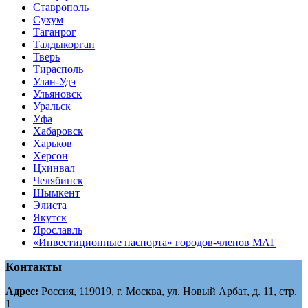
Ставрополь
Сухум
Таганрог
Tалдыкорган
Тверь
Тирасполь
Улан-Удэ
Ульяновск
Уральск
Уфа
Хабаровск
Харьков
Херсон
Цхинвал
Челябинск
Шымкент
Элиста
Якутск
Ярославль
«Инвестиционные паспорта» городов-членов МАГ
Контакты
Адрес:
Россия, 119019, г. Москва, ул. Новый Арбат, д. 11, стр.
1