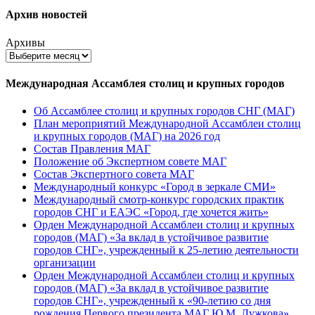
Архив новостей
Архивы
Международная Ассамблея столиц и крупных городов
Об Ассамблее столиц и крупных городов СНГ (МАГ)
План мероприятий Международной Ассамблеи столиц
и крупных городов (МАГ) на 2026 год
Состав Правления МАГ
Положение об Экспертном совете МАГ
Состав Экспертного совета МАГ
Международный конкурс «Город в зеркале СМИ»
Международный смотр-конкурс городских практик
городов СНГ и ЕАЭС «Город, где хочется жить»
Орден Международной Ассамблеи столиц и крупных
городов (МАГ) «За вклад в устойчивое развитие
городов СНГ», учрежденный к 25-летию деятельности
организации
Орден Международной Ассамблеи столиц и крупных
городов (МАГ) «За вклад в устойчивое развитие
городов СНГ», учрежденный к «90-летию со дня
рождения Первого президента МАГ Ю.М. Лужкова»