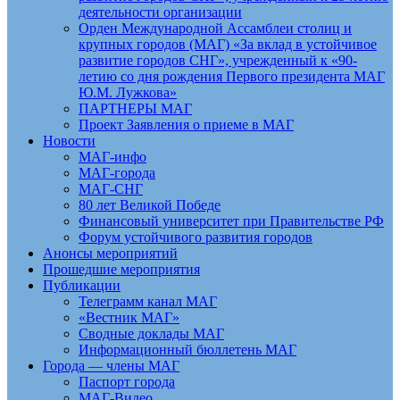
деятельности организации
Орден Международной Ассамблеи столиц и
крупных городов (МАГ) «За вклад в устойчивое
развитие городов СНГ», учрежденный к «90-
летию со дня рождения Первого президента МАГ
Ю.М. Лужкова»
ПАРТНЕРЫ МАГ
Проект Заявления о приеме в МАГ
Новости
МАГ-инфо
МАГ-города
МАГ-СНГ
80 лет Великой Победе
Финансовый университет при Правительстве РФ
Форум устойчивого развития городов
Анонсы мероприятий
Прошедшие мероприятия
Публикации
Телеграмм канал МАГ
«Вестник МАГ»
Сводные доклады МАГ
Информационный бюллетень МАГ
Города — члены МАГ
Паспорт города
МАГ-Видео