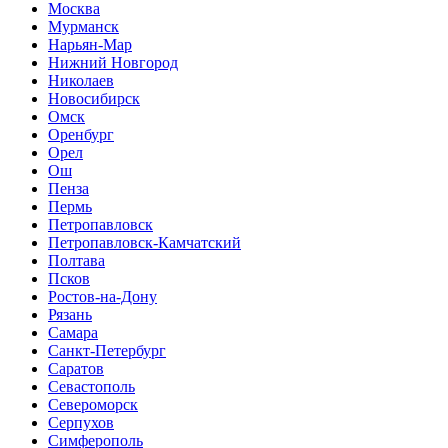
Москва
Мурманск
Нарьян-Мар
Нижний Новгород
Николаев
Новосибирск
Омск
Оренбург
Орел
Ош
Пенза
Пермь
Петропавловск
Петропавловск-Камчатский
Полтава
Псков
Ростов-на-Дону
Рязань
Самара
Санкт-Петербург
Саратов
Севастополь
Североморск
Серпухов
Симферополь