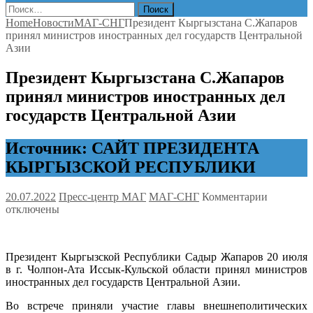
Найти:
Home
Новости
МАГ-СНГ
Президент Кыргызстана С.Жапаров
принял министров иностранных дел государств Центральной
Азии
Президент Кыргызстана С.Жапаров
принял министров иностранных дел
государств Центральной Азии
Источник: САЙТ ПРЕЗИДЕНТА
КЫРГЫЗСКОЙ РЕСПУБЛИКИ
к
20.07.2022
Пресс-центр МАГ
МАГ-СНГ
Комментарии
записи
отключены
Президен
Кыргызст
принял
Президент Кыргызской Республики Садыр Жапаров 20 июля
министр
в г. Чолпон-Ата Иссык-Кульской области принял министров
иностра
иностранных дел государств Центральной Азии.
дел
государс
Во встрече приняли участие главы внешнеполитических
Централ