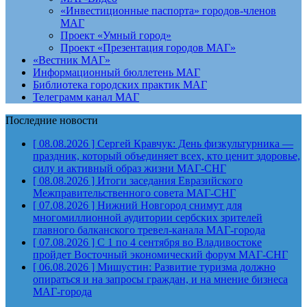
«Инвестиционные паспорта» городов-членов
МАГ
Проект «Умный город»
Проект «Презентация городов МАГ»
«Вестник МАГ»
Информационный бюллетень МАГ
Библиотека городских практик МАГ
Телеграмм канал МАГ
Последние новости
[ 08.08.2026 ]
Сергей Кравчук: День физкультурника —
праздник, который объединяет всех, кто ценит здоровье,
силу и активный образ жизни
МАГ-СНГ
[ 08.08.2026 ]
Итоги заседания Евразийского
Межправительственного совета
МАГ-СНГ
[ 07.08.2026 ]
Нижний Новгород снимут для
многомиллионной аудитории сербских зрителей
главного балканского тревел-канала
МАГ-города
[ 07.08.2026 ]
С 1 по 4 сентября во Владивостоке
пройдет Восточный экономический форум
МАГ-СНГ
[ 06.08.2026 ]
Мишустин: Развитие туризма должно
опираться и на запросы граждан, и на мнение бизнеса
МАГ-города