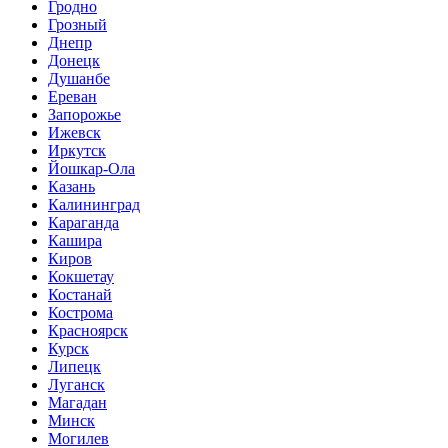
Гродно
Грозный
Днепр
Донецк
Душанбе
Ереван
Запорожье
Ижевск
Иркутск
Йошкар-Ола
Казань
Калининград
Караганда
Кашира
Киров
Кокшетау
Костанай
Кострома
Красноярск
Курск
Липецк
Луганск
Магадан
Минск
Могилев