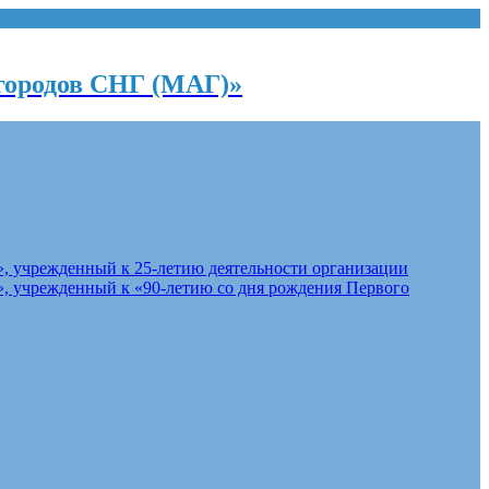
городов СНГ (МАГ)»
, учрежденный к 25-летию деятельности организации
, учрежденный к «90-летию со дня рождения Первого