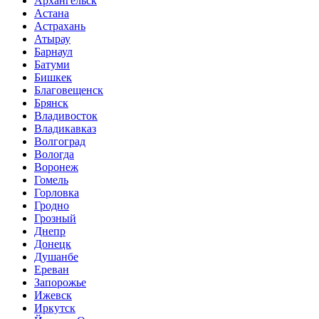
Архангельск
Астана
Астрахань
Атырау
Барнаул
Батуми
Бишкек
Благовещенск
Брянск
Владивосток
Владикавказ
Волгоград
Вологда
Воронеж
Гомель
Горловка
Гродно
Грозный
Днепр
Донецк
Душанбе
Ереван
Запорожье
Ижевск
Иркутск