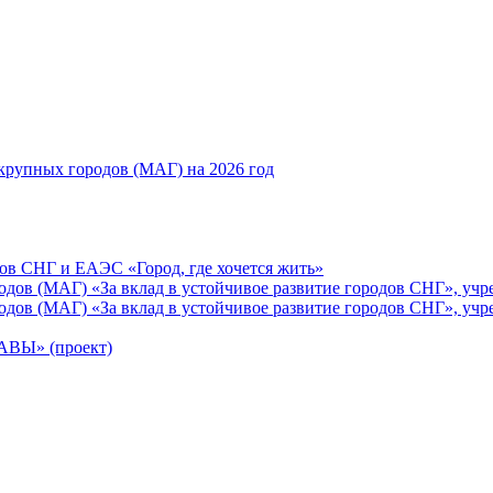
рупных городов (МАГ) на 2026 год
ов СНГ и ЕАЭС «Город, где хочется жить»
ов (МАГ) «За вклад в устойчивое развитие городов СНГ», учр
ов (МАГ) «За вклад в устойчивое развитие городов СНГ», учр
Ы» (проект)