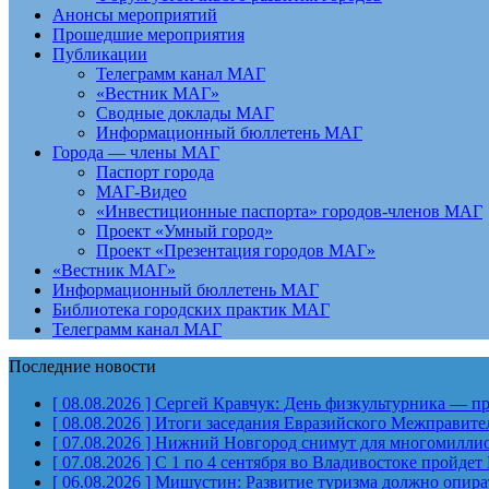
Анонсы мероприятий
Прошедшие мероприятия
Публикации
Телеграмм канал МАГ
«Вестник МАГ»
Сводные доклады МАГ
Информационный бюллетень МАГ
Города — члены МАГ
Паспорт города
МАГ-Видео
«Инвестиционные паспорта» городов-членов МАГ
Проект «Умный город»
Проект «Презентация городов МАГ»
«Вестник МАГ»
Информационный бюллетень МАГ
Библиотека городских практик МАГ
Телеграмм канал МАГ
Последние новости
[ 08.08.2026 ]
Сергей Кравчук: День физкультурника — пра
[ 08.08.2026 ]
Итоги заседания Евразийского Межправите
[ 07.08.2026 ]
Нижний Новгород снимут для многомиллион
[ 07.08.2026 ]
С 1 по 4 сентября во Владивостоке пройд
[ 06.08.2026 ]
Мишустин: Развитие туризма должно опират