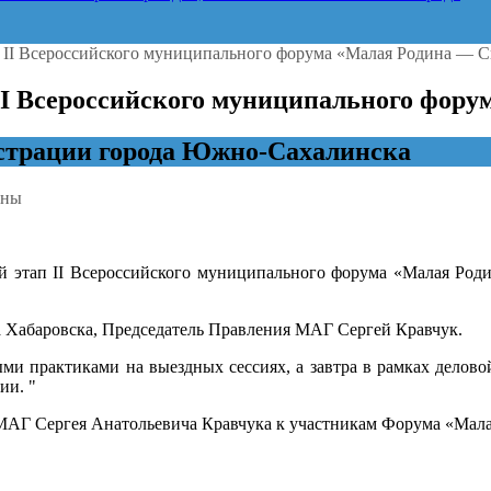
II Всероссийского муниципального форума «Малая Родина — С
I Всероссийского муниципального фору
трации города Южно-Сахалинска
ены
ск.
й этап II Всероссийского муниципального форума «Малая Ро
льный
а Хабаровска, Председатель Правления МАГ Сергей Кравчук.
ийского
ального
ми практиками на выездных сессиях, а завтра в рамках делов
ии. "
 МАГ Сергея Анатольевича Кравчука к участникам Форума «Мал