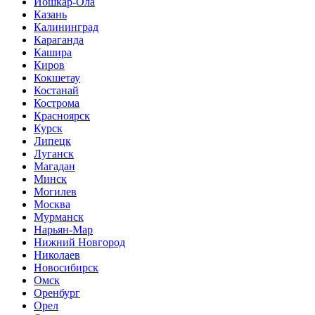
Йошкар-Ола
Казань
Калининград
Караганда
Кашира
Киров
Кокшетау
Костанай
Кострома
Красноярск
Курск
Липецк
Луганск
Магадан
Минск
Могилев
Москва
Мурманск
Нарьян-Мар
Нижний Новгород
Николаев
Новосибирск
Омск
Оренбург
Орел