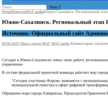
Найти:
Home
Новости
МАГ-инфо
Южно-Сахалинск. Региональный этап 
Южно-Сахалинск. Региональный этап I
Источник: Официальный сайт Админис
к
09.04.2025
Пресс-центр МАГ
МАГ-инфо
Комментарии
отключ
записи
Южно-
Сахалин
Сегодня в Южно-Сахалинске начал свою работу региональны
Региона
управления»
этап
II
В составе федеральной проектной команды работает мэр город
Всеросс
муницип
"Сегодня участники Форума знакомятся с муниципальны
форума
муниципальной повестки в сфере цифровой трансформац
«Малая
Родина
Обращение мэра города Хабаровска, Председателя Правления
—
Сила
России»