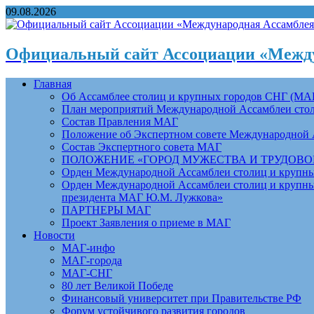
09.08.2026
Официальный сайт Ассоциации «Между
Главная
Об Ассамблее столиц и крупных городов СНГ (МА
План мероприятий Международной Ассамблеи столи
Состав Правления МАГ
Положение об Экспертном совете Международной 
Состав Экспертного совета МАГ
ПОЛОЖЕНИЕ «ГОРОД МУЖЕСТВА И ТРУДОВОЙ 
Орден Международной Ассамблеи столиц и крупных
Орден Международной Ассамблеи столиц и крупных
президента МАГ Ю.М. Лужкова»
ПАРТНЕРЫ МАГ
Проект Заявления о приеме в МАГ
Новости
МАГ-инфо
МАГ-города
МАГ-СНГ
80 лет Великой Победе
Финансовый университет при Правительстве РФ
Форум устойчивого развития городов