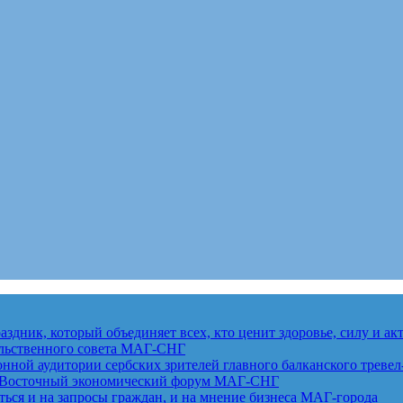
здник, который объединяет всех, кто ценит здоровье, силу и а
льственного совета
МАГ-СНГ
ной аудитории сербских зрителей главного балканского тревел
ет Восточный экономический форум
МАГ-СНГ
ься и на запросы граждан, и на мнение бизнеса
МАГ-города