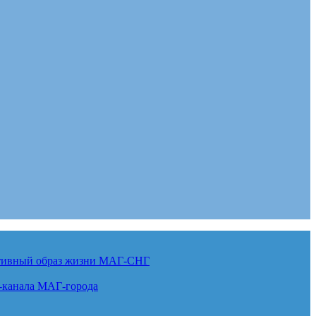
ктивный образ жизни
МАГ-СНГ
-канала
МАГ-города