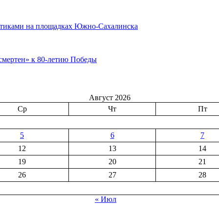
актиками на площадках Южно-Сахалинска
смертен» к 80-летию Победы
Август 2026
Ср
Чт
Пт
5
6
7
12
13
14
19
20
21
26
27
28
« Июл