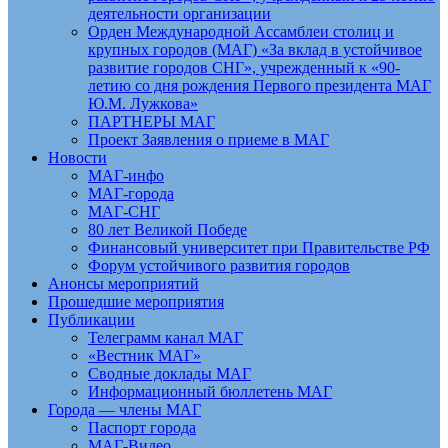
деятельности организации
Орден Международной Ассамблеи столиц и
крупных городов (МАГ) «За вклад в устойчивое
развитие городов СНГ», учрежденный к «90-
летию со дня рождения Первого президента МАГ
Ю.М. Лужкова»
ПАРТНЕРЫ МАГ
Проект Заявления о приеме в МАГ
Новости
МАГ-инфо
МАГ-города
МАГ-СНГ
80 лет Великой Победе
Финансовый университет при Правительстве РФ
Форум устойчивого развития городов
Анонсы мероприятий
Прошедшие мероприятия
Публикации
Телеграмм канал МАГ
«Вестник МАГ»
Сводные доклады МАГ
Информационный бюллетень МАГ
Города — члены МАГ
Паспорт города
МАГ-Видео