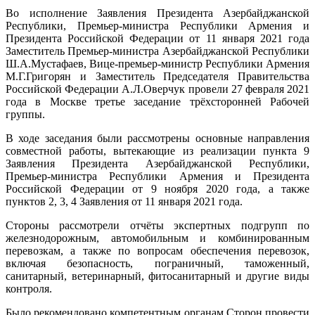
заседани
Во исполнение Заявления Президента Азербайджанской
трёхстор
Республики, Премьер-министра Республики Армения и
Рабочей
Президента Российской Федерации от 11 января 2021 года
группы
Заместитель Премьер-министра Азербайджанской Республики
под
Ш.А.Мустафаев, Вице-премьер-министр Республики Армения
совмест
М.Г.Григорян и Заместитель Председателя Правительства
председа
Российской Федерации А.Л.Оверчук провели 27 февраля 2021
вице-
года в Москве третье заседание трёхсторонней Рабочей
премьеро
группы.
Азербайд
Республи
В ходе заседания были рассмотрены основные направления
Республи
совместной работы, вытекающие из реализации пункта 9
Армения
Заявления Президента Азербайджанской Республики,
и
Премьер-министра Республики Армения и Президента
Российск
Российской Федерации от 9 ноября 2020 года, а также
Федерац
пунктов 2, 3, 4 Заявления от 11 января 2021 года.
Стороны рассмотрели отчёты экспертных подгрупп по
железнодорожным, автомобильным и комбинированным
перевозкам, а также по вопросам обеспечения перевозок,
включая безопасность, пограничный, таможенный,
санитарный, ветеринарный, фитосанитарный и другие виды
контроля.
Было рекомендовано компетентным органам Сторон провести