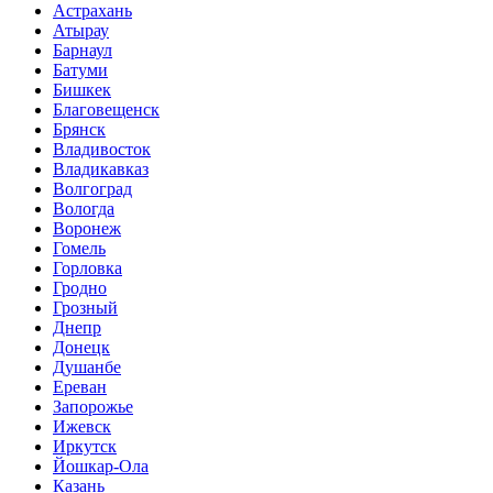
Астрахань
Атырау
Барнаул
Батуми
Бишкек
Благовещенск
Брянск
Владивосток
Владикавказ
Волгоград
Вологда
Воронеж
Гомель
Горловка
Гродно
Грозный
Днепр
Донецк
Душанбе
Ереван
Запорожье
Ижевск
Иркутск
Йошкар-Ола
Казань