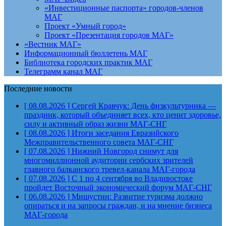
«Инвестиционные паспорта» городов-членов
МАГ
Проект «Умный город»
Проект «Презентация городов МАГ»
«Вестник МАГ»
Информационный бюллетень МАГ
Библиотека городских практик МАГ
Телеграмм канал МАГ
Последние новости
[ 08.08.2026 ]
Сергей Кравчук: День физкультурника —
праздник, который объединяет всех, кто ценит здоровье,
силу и активный образ жизни
МАГ-СНГ
[ 08.08.2026 ]
Итоги заседания Евразийского
Межправительственного совета
МАГ-СНГ
[ 07.08.2026 ]
Нижний Новгород снимут для
многомиллионной аудитории сербских зрителей
главного балканского тревел-канала
МАГ-города
[ 07.08.2026 ]
С 1 по 4 сентября во Владивостоке
пройдет Восточный экономический форум
МАГ-СНГ
[ 06.08.2026 ]
Мишустин: Развитие туризма должно
опираться и на запросы граждан, и на мнение бизнеса
МАГ-города