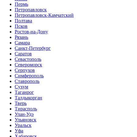
Пермь
Петропавловск
Петропавловск-Камчатский
Полтава
Псков
Ростов-на-Дону
Рязань
Самара
Санкт-Петербург
Саратов
Севастополь
Североморск
Серпухов
Симферополь
Ставрополь
Сухум
Таганрог
Tалдыкорган
Тверь
Тирасполь
Улан-Удэ
Ульяновск
Уральск
Уфа
Хабаровск