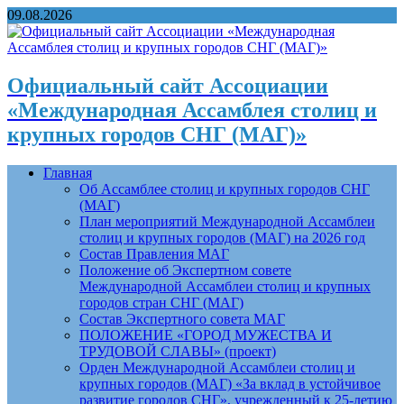
09.08.2026
Официальный сайт Ассоциации
«Международная Ассамблея столиц и
крупных городов СНГ (МАГ)»
Главная
Об Ассамблее столиц и крупных городов СНГ
(МАГ)
План мероприятий Международной Ассамблеи
столиц и крупных городов (МАГ) на 2026 год
Состав Правления МАГ
Положение об Экспертном совете
Международной Ассамблеи столиц и крупных
городов стран СНГ (МАГ)
Состав Экспертного совета МАГ
ПОЛОЖЕНИЕ «ГОРОД МУЖЕСТВА И
ТРУДОВОЙ СЛАВЫ» (проект)
Орден Международной Ассамблеи столиц и
крупных городов (МАГ) «За вклад в устойчивое
развитие городов СНГ», учрежденный к 25-летию