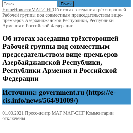
Найти:
Home
Новости
МАГ-СНГ
Об итогах заседания трёхсторонней
Рабочей группы под совместным председательством вице-
премьеров Азербайджанской Республики, Республики
Армения и Российской Федерации
Об итогах заседания трёхсторонней
Рабочей группы под совместным
председательством вице-премьеров
Азербайджанской Республики,
Республики Армения и Российской
Федерации
Источник: government.ru (https://e-
cis.info/news/564/91009/)
к
01.03.2021
Пресс-центр МАГ
МАГ-СНГ
Комментарии
записи
отключены
Об
итогах