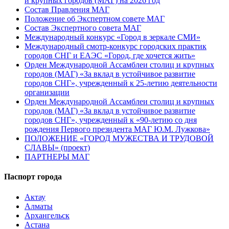
и крупных городов (МАГ) на 2026 год
Состав Правления МАГ
Положение об Экспертном совете МАГ
Состав Экспертного совета МАГ
Международный конкурс «Город в зеркале СМИ»
Международный смотр-конкурс городских практик
городов СНГ и ЕАЭС «Город, где хочется жить»
Орден Международной Ассамблеи столиц и крупных
городов (МАГ) «За вклад в устойчивое развитие
городов СНГ», учрежденный к 25-летию деятельности
организации
Орден Международной Ассамблеи столиц и крупных
городов (МАГ) «За вклад в устойчивое развитие
городов СНГ», учрежденный к «90-летию со дня
рождения Первого президента МАГ Ю.М. Лужкова»
ПОЛОЖЕНИЕ «ГОРОД МУЖЕСТВА И ТРУДОВОЙ
СЛАВЫ» (проект)
ПАРТНЕРЫ МАГ
Паспорт города
Актау
Алматы
Архангельск
Астана