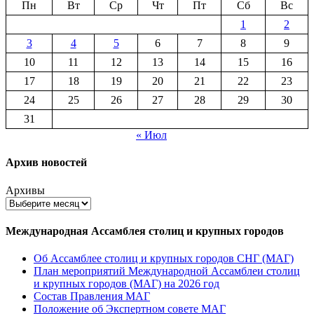
Пн
Вт
Ср
Чт
Пт
Сб
Вс
1
2
3
4
5
6
7
8
9
10
11
12
13
14
15
16
17
18
19
20
21
22
23
24
25
26
27
28
29
30
31
« Июл
Архив новостей
Архивы
Международная Ассамблея столиц и крупных городов
Об Ассамблее столиц и крупных городов СНГ (МАГ)
План мероприятий Международной Ассамблеи столиц
и крупных городов (МАГ) на 2026 год
Состав Правления МАГ
Положение об Экспертном совете МАГ