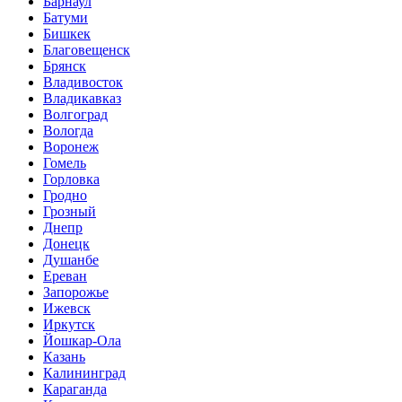
Барнаул
Батуми
Бишкек
Благовещенск
Брянск
Владивосток
Владикавказ
Волгоград
Вологда
Воронеж
Гомель
Горловка
Гродно
Грозный
Днепр
Донецк
Душанбе
Ереван
Запорожье
Ижевск
Иркутск
Йошкар-Ола
Казань
Калининград
Караганда