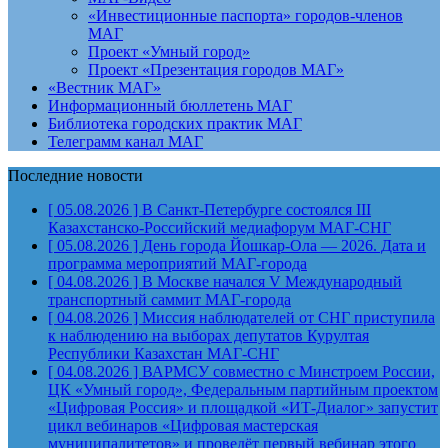
«Инвестиционные паспорта» городов-членов
МАГ
Проект «Умный город»
Проект «Презентация городов МАГ»
«Вестник МАГ»
Информационный бюллетень МАГ
Библиотека городских практик МАГ
Телеграмм канал МАГ
Последние новости
[ 05.08.2026 ]
В Санкт-Петербурге состоялся III
Казахстанско-Российский медиафорум
МАГ-СНГ
[ 05.08.2026 ]
День города Йошкар-Ола — 2026. Дата и
программа мероприятий
МАГ-города
[ 04.08.2026 ]
В Москве начался V Международный
транспортный саммит
МАГ-города
[ 04.08.2026 ]
Миссия наблюдателей от СНГ приступила
к наблюдению на выборах депутатов Курултая
Республики Казахстан
МАГ-СНГ
[ 04.08.2026 ]
ВАРМСУ совместно с Минстроем России,
ЦК «Умный город», Федеральным партийным проектом
«Цифровая Россия» и площадкой «ИТ-Диалог» запустит
цикл вебинаров «Цифровая мастерская
муниципалитетов» и проведёт первый вебинар этого