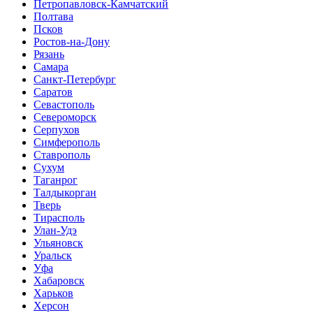
Петропавловск-Камчатский
Полтава
Псков
Ростов-на-Дону
Рязань
Самара
Санкт-Петербург
Саратов
Севастополь
Североморск
Серпухов
Симферополь
Ставрополь
Сухум
Таганрог
Tалдыкорган
Тверь
Тирасполь
Улан-Удэ
Ульяновск
Уральск
Уфа
Хабаровск
Харьков
Херсон