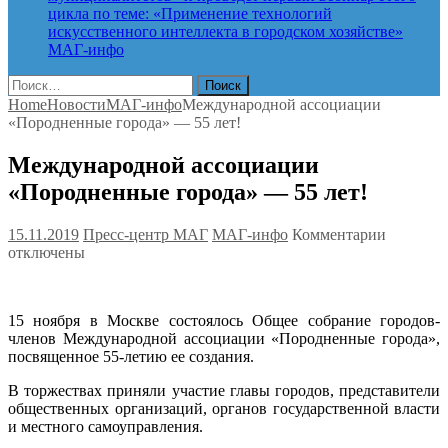
цикла по теме: «Применение технологий
искусственного интеллекта в городском хозяйстве»
МАГ-инфо
Найти:
Home
Новости
МАГ-инфо
Международной ассоциации
«Породненные города» — 55 лет!
Международной ассоциации
«Породненные города» — 55 лет!
к
15.11.2019
Пресс-центр МАГ
МАГ-инфо
Комментарии
записи
отключены
Междуна
ассоциа
«Породн
15 ноября в Москве состоялось Общее собрание городов-
города»
членов Международной ассоциации «Породненные города»,
—
посвященное 55-летию ее создания.
55
лет!
В торжествах приняли участие главы городов, представители
общественных организаций, органов государственной власти
и местного самоуправления.