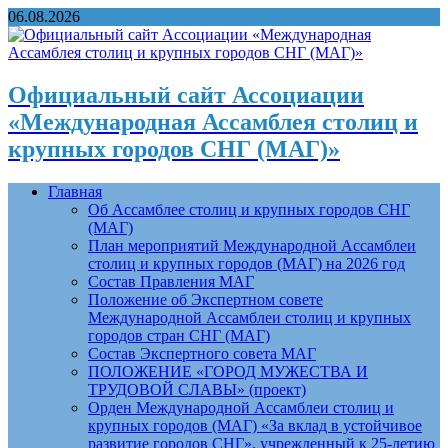
06.08.2026
Официальный сайт Ассоциации
«Международная Ассамблея столиц и
крупных городов СНГ (МАГ)»
Главная
Об Ассамблее столиц и крупных городов СНГ
(МАГ)
План мероприятий Международной Ассамблеи
столиц и крупных городов (МАГ) на 2026 год
Состав Правления МАГ
Положение об Экспертном совете
Международной Ассамблеи столиц и крупных
городов стран СНГ (МАГ)
Состав Экспертного совета МАГ
ПОЛОЖЕНИЕ «ГОРОД МУЖЕСТВА И
ТРУДОВОЙ СЛАВЫ» (проект)
Орден Международной Ассамблеи столиц и
крупных городов (МАГ) «За вклад в устойчивое
развитие городов СНГ», учрежденный к 25-летию