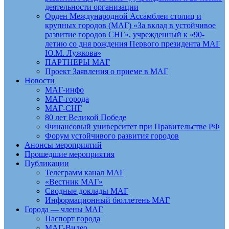
деятельности организации
Орден Международной Ассамблеи столиц и
крупных городов (МАГ) «За вклад в устойчивое
развитие городов СНГ», учрежденный к «90-
летию со дня рождения Первого президента МАГ
Ю.М. Лужкова»
ПАРТНЕРЫ МАГ
Проект Заявления о приеме в МАГ
Новости
МАГ-инфо
МАГ-города
МАГ-СНГ
80 лет Великой Победе
Финансовый университет при Правительстве РФ
Форум устойчивого развития городов
Анонсы мероприятий
Прошедшие мероприятия
Публикации
Телеграмм канал МАГ
«Вестник МАГ»
Сводные доклады МАГ
Информационный бюллетень МАГ
Города — члены МАГ
Паспорт города
МАГ-Видео