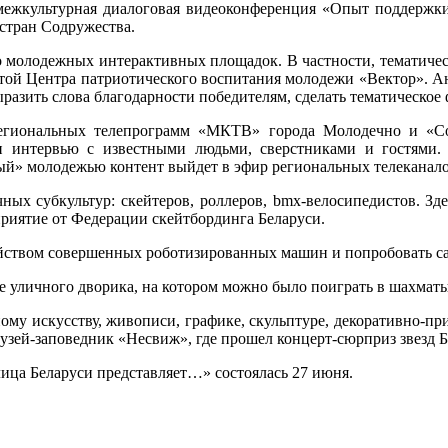
 межкультурная диалоговая видеоконференция «Опыт поддержк
 стран Содружества.
ко молодежных интерактивных площадок. В частности, тематиче
той Центра патриотического воспитания молодежи «Вектор». Ан
азить слова благодарности победителям, сделать тематическое
гиональных телепрограмм «МКТВ» города Молодечно и «Со
и интервью с известными людьми, сверстниками и гостями
ый» молодежью контент выйдет в эфир региональных телеканало
чных субкультур: скейтеров, роллеров, bmx-велосипедистов. Зд
риятие от Федерации скейтбординга Беларуси.
ойством совершенных роботизированных машин и попробовать са
 уличного дворика, на котором можно было поиграть в шахматы,
ому искусству, живописи, графике, скульптуре, декоративно-пр
узей-заповедник «Несвиж», где прошел концерт-сюрприз звезд 
ица Беларуси представляет…» состоялась 27 июня.