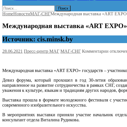
Найти:
Home
Новости
МАГ-СНГ
Международная выставка «ART EXPO» 
Международная выставка «ART EXPO» г
Источник: cis.minsk.by
к
28.06.2021
Пресс-центр МАГ
МАГ-СНГ
Комментарии
отключе
записи
Междуна
выставка
Международная выставка «ART EXPO» государств – участнико
«ART
EXPO»
Девиз форума, который прохошел в год 30-летия образова
государс
направленное на развитие сотрудничества в рамках СНГ, созд
–
уважения к культуре, языкам и традициям других народов, фо
участник
СНГ
Выставка прошла в формате молодежного фестиваля с участи
прошла
современного изобразительного искусства.
в
белорусс
В мероприятиях выставки приняли участие начальник отдел
Борисове
консультант отдела Виталина Рудикова.