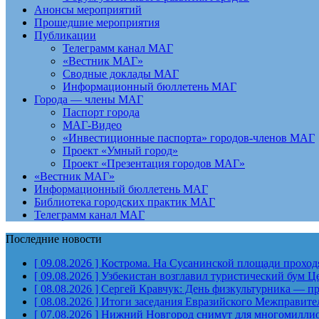
Анонсы мероприятий
Прошедшие мероприятия
Публикации
Телеграмм канал МАГ
«Вестник МАГ»
Сводные доклады МАГ
Информационный бюллетень МАГ
Города — члены МАГ
Паспорт города
МАГ-Видео
«Инвестиционные паспорта» городов-членов МАГ
Проект «Умный город»
Проект «Презентация городов МАГ»
«Вестник МАГ»
Информационный бюллетень МАГ
Библиотека городских практик МАГ
Телеграмм канал МАГ
Последние новости
[ 09.08.2026 ]
Кострома. На Сусанинской площади проход
[ 09.08.2026 ]
Узбекистан возглавил туристический бум Ц
[ 08.08.2026 ]
Сергей Кравчук: День физкультурника — пра
[ 08.08.2026 ]
Итоги заседания Евразийского Межправите
[ 07.08.2026 ]
Нижний Новгород снимут для многомиллион