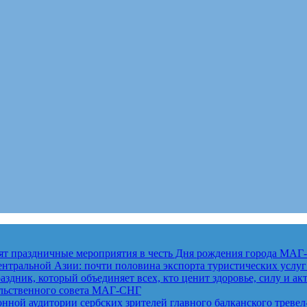
ят праздничные мероприятия в честь Дня рождения города
МАГ-
ентральной Азии: почти половина экспорта туристических услу
здник, который объединяет всех, кто ценит здоровье, силу и а
льственного совета
МАГ-СНГ
ной аудитории сербских зрителей главного балканского тревел