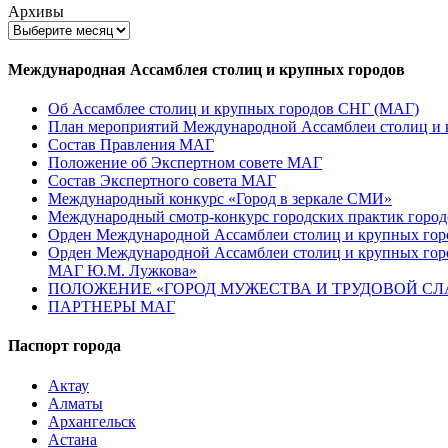
Архивы
Международная Ассамблея столиц и крупных городов
Об Ассамблее столиц и крупных городов СНГ (МАГ)
План мероприятий Международной Ассамблеи столиц и к
Состав Правления МАГ
Положение об Экспертном совете МАГ
Состав Экспертного совета МАГ
Международный конкурс «Город в зеркале СМИ»
Международный смотр-конкурс городских практик город
Орден Международной Ассамблеи столиц и крупных город
Орден Международной Ассамблеи столиц и крупных город
МАГ Ю.М. Лужкова»
ПОЛОЖЕНИЕ «ГОРОД МУЖЕСТВА И ТРУДОВОЙ СЛАВ
ПАРТНЕРЫ МАГ
Паспорт города
Актау
Алматы
Архангельск
Астана