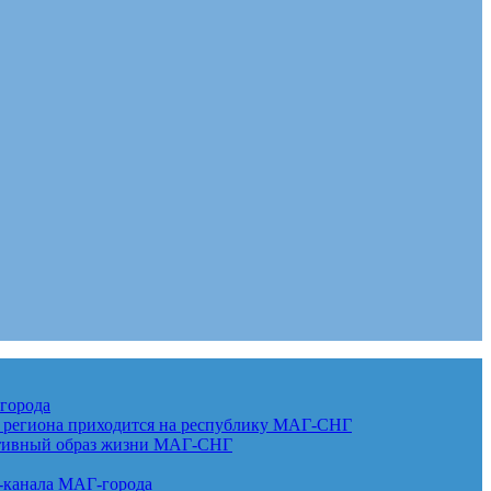
города
г региона приходится на республику
МАГ-СНГ
ктивный образ жизни
МАГ-СНГ
-канала
МАГ-города