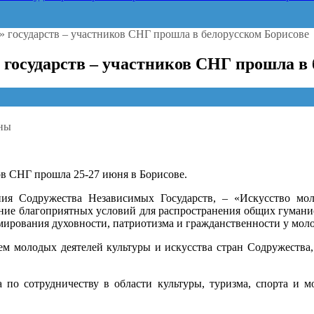
государств – участников СНГ прошла в белорусском Борисове
осударств – участников СНГ прошла в 
ны
родная
в СНГ прошла 25-27 июня в Борисове.
ния Содружества Независимых Государств, – «Искусство мол
тв
ание благоприятных условий для распространения общих гумани
рмирования духовности, патриотизма и гражданственности у мол
ов
ем молодых деятелей культуры и искусства стран Содружества,
ком
а по сотрудничеству в области культуры, туризма, спорта и 