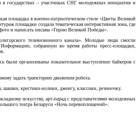
и в государствах – участниках СНГ молодежных инициатив и
ская площадка в военно-патриотическом стиле «Цветы Великой
тураж площадки создала тематическая интерактивная зона, где
 фото и написать письма «Герою Великой Победы».
лигорского телевизионного канала». Молодые люди смогли
. Информацию, собранную во время работы пресс-площадки,
в.
есь были организованы показательное выступление байкеров с
мому задать траекторию движения робота.
 шашки, крестики-нолики, дженгу, классики, резиночку.
икладному искусству, арт-парад с представителями молодежных
Большого театра Беларуси «Ночь перевоплощений».