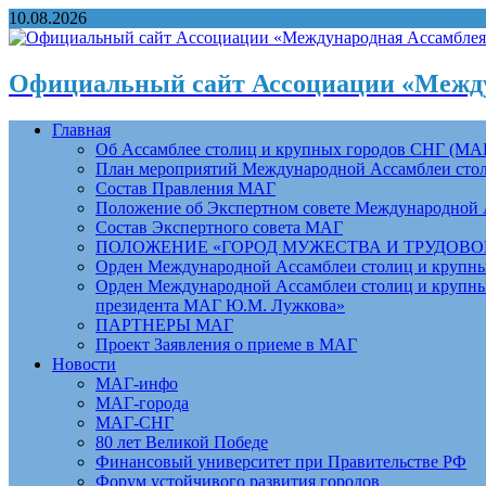
10.08.2026
Официальный сайт Ассоциации «Между
Главная
Об Ассамблее столиц и крупных городов СНГ (МА
План мероприятий Международной Ассамблеи столи
Состав Правления МАГ
Положение об Экспертном совете Международной 
Состав Экспертного совета МАГ
ПОЛОЖЕНИЕ «ГОРОД МУЖЕСТВА И ТРУДОВОЙ 
Орден Международной Ассамблеи столиц и крупных
Орден Международной Ассамблеи столиц и крупных
президента МАГ Ю.М. Лужкова»
ПАРТНЕРЫ МАГ
Проект Заявления о приеме в МАГ
Новости
МАГ-инфо
МАГ-города
МАГ-СНГ
80 лет Великой Победе
Финансовый университет при Правительстве РФ
Форум устойчивого развития городов