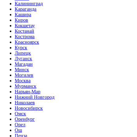
Калининград
Караганда
Кашира
Киров
Кокшетау
Костанай
Кострома
Красноярск
Курск
Липецк
Луганск
Магадан
Минск
Могилев
Москва
Мурманск
Нарьян-Мар
Нижний Новгород
Николаев
Новосибирск
Омск
Оренбург
Орел
Ош
Пенза