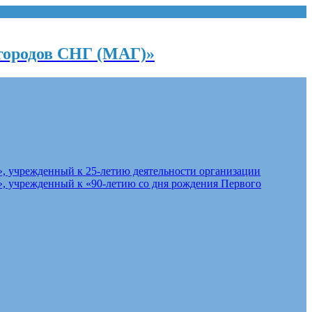
городов СНГ (МАГ)»
, учрежденный к 25-летию деятельности организации
, учрежденный к «90-летию со дня рождения Первого