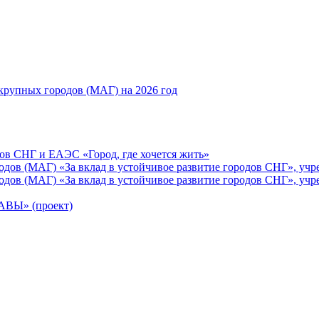
рупных городов (МАГ) на 2026 год
ов СНГ и ЕАЭС «Город, где хочется жить»
ов (МАГ) «За вклад в устойчивое развитие городов СНГ», учр
ов (МАГ) «За вклад в устойчивое развитие городов СНГ», учр
Ы» (проект)