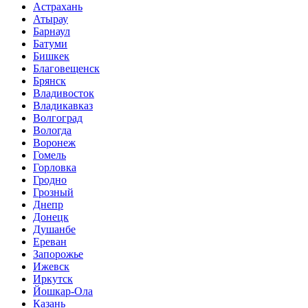
Астрахань
Атырау
Барнаул
Батуми
Бишкек
Благовещенск
Брянск
Владивосток
Владикавказ
Волгоград
Вологда
Воронеж
Гомель
Горловка
Гродно
Грозный
Днепр
Донецк
Душанбе
Ереван
Запорожье
Ижевск
Иркутск
Йошкар-Ола
Казань