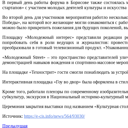
В первый день работы форума в Борисове также состоялась
стартапов» с участием молодых деятелей культуры и искусства
Во второй день для участников мероприятия работло несколь
Победы», на которой все желающие могли ознакомиться с рабо
можно было прикрепить пожелания для будущих поколений, выр
Площадку «Молодежный интерес» представили редакции ре
попробовать себя в роли ведущих и журналистов: провест
преобразовали в готовый телевизионный продукт. «Упакованн
«Молодежный Street» – это пространство представителей ули
демонстрацией навыков вождения и спортивно-массовое мероп
На площадке «Технострит» гости смогли понаблюдать за устр
Интерактивная площадка «Гоу во двор» была оформлена в стиле
Кроме того, работали пленэры по современному изобразительн
субкультур, экскурсия в Национальный историко-культурный м
Церемония закрытия выставки под названием «Культурная стол
Источник:
https://e-cis.info/news/564/93030/
Предыдущая