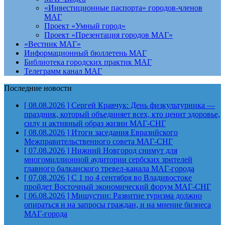
«Инвестиционные паспорта» городов-членов
МАГ
Проект «Умный город»
Проект «Презентация городов МАГ»
«Вестник МАГ»
Информационный бюллетень МАГ
Библиотека городских практик МАГ
Телеграмм канал МАГ
Последние новости
[ 08.08.2026 ]
Сергей Кравчук: День физкультурника —
праздник, который объединяет всех, кто ценит здоровье,
силу и активный образ жизни
МАГ-СНГ
[ 08.08.2026 ]
Итоги заседания Евразийского
Межправительственного совета
МАГ-СНГ
[ 07.08.2026 ]
Нижний Новгород снимут для
многомиллионной аудитории сербских зрителей
главного балканского тревел-канала
МАГ-города
[ 07.08.2026 ]
С 1 по 4 сентября во Владивостоке
пройдет Восточный экономический форум
МАГ-СНГ
[ 06.08.2026 ]
Мишустин: Развитие туризма должно
опираться и на запросы граждан, и на мнение бизнеса
МАГ-города