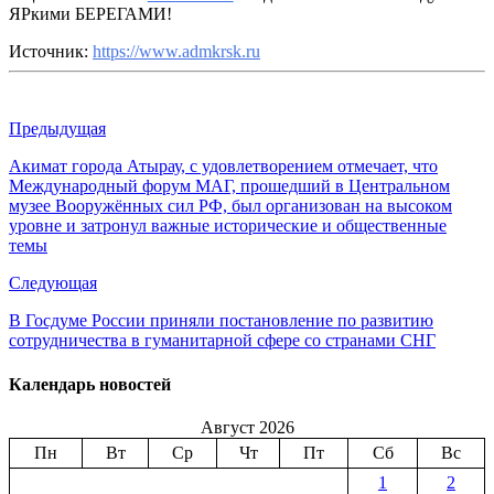
ЯРкими БЕРЕГАМИ!
Источник:
https://www.admkrsk.ru
Предыдущая
Акимат города Атырау, с удовлетворением отмечает, что
Международный форум МАГ, прошедший в Центральном
музее Вооружённых сил РФ, был организован на высоком
уровне и затронул важные исторические и общественные
темы
Следующая
В Госдуме России приняли постановление по развитию
сотрудничества в гуманитарной сфере со странами СНГ
Календарь новостей
Август 2026
Пн
Вт
Ср
Чт
Пт
Сб
Вс
1
2