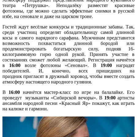
театра «Петрушка». Неподалёку разместят красивые
фотозоны, где можно сделать эффектные снимки в русской
избе, на сеновале и даже на царском троне.​
Гостей ждут весёлые конкурсы и традиционные забавы. Так,
среди участниц определят обладательницу самой длинной
косы и самого нарядного сарафана. Мужчинам представится
возможность похвастаться длинной бородой или
продемонстрировать богатырскую силу, подняв 16-
килограммовую гирю одной рукой. Принять участие в
состязаниях сможет любой желающий. Регистрация начнётся
в
16:00
возле фотозоны «Сеновал». В
19:00
наградят
победителей. И, конечно, всех пришедших на
праздник пригласят в дружный хоровод, чтобы вместе создать
атмосферу настоящего народного гуляния.
В
16:00
начнётся мастер-класс по игре на балалайке. Его
проведут музыканты «Сибирской вечоры». В
19:00
артисты
ансамбля народной песни «Красный Яр» покажут, как играть
на калюке и гармони.