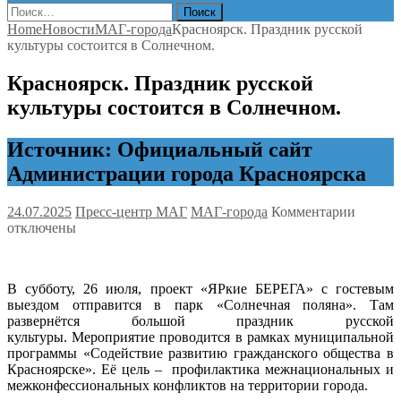
Найти:
Home
Новости
МАГ-города
Красноярск. Праздник русской
культуры состоится в Солнечном.
Красноярск. Праздник русской
культуры состоится в Солнечном.
Источник: Официальный сайт
Администрации города Красноярска
к
24.07.2025
Пресс-центр МАГ
МАГ-города
Комментарии
записи
отключены
Красно
Праздн
русско
В субботу, 26 июля, проект «ЯРкие БЕРЕГА» с гостевым
культу
выездом отправится в парк «Солнечная поляна». Там
состои
развернётся большой праздник русской
в
культуры. Мероприятие проводится в рамках муниципальной
Солнеч
программы «Содействие развитию гражданского общества в
Красноярске». Её цель – ​ профилактика межнациональных и
межконфессиональных конфликтов на территории города.​