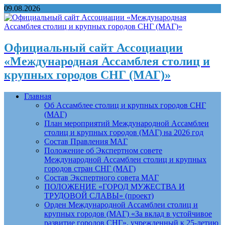
09.08.2026
Официальный сайт Ассоциации
«Международная Ассамблея столиц и
крупных городов СНГ (МАГ)»
Главная
Об Ассамблее столиц и крупных городов СНГ
(МАГ)
План мероприятий Международной Ассамблеи
столиц и крупных городов (МАГ) на 2026 год
Состав Правления МАГ
Положение об Экспертном совете
Международной Ассамблеи столиц и крупных
городов стран СНГ (МАГ)
Состав Экспертного совета МАГ
ПОЛОЖЕНИЕ «ГОРОД МУЖЕСТВА И
ТРУДОВОЙ СЛАВЫ» (проект)
Орден Международной Ассамблеи столиц и
крупных городов (МАГ) «За вклад в устойчивое
развитие городов СНГ», учрежденный к 25-летию