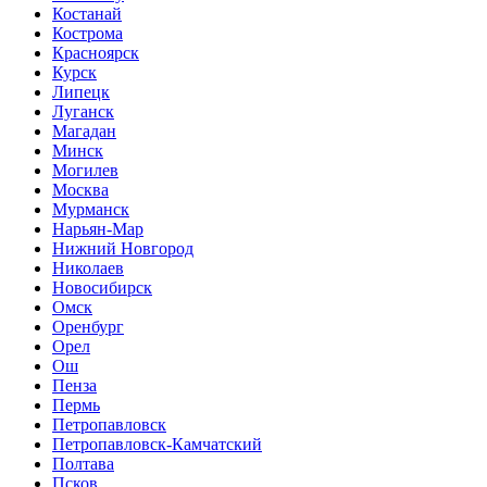
Костанай
Кострома
Красноярск
Курск
Липецк
Луганск
Магадан
Минск
Могилев
Москва
Мурманск
Нарьян-Мар
Нижний Новгород
Николаев
Новосибирск
Омск
Оренбург
Орел
Ош
Пенза
Пермь
Петропавловск
Петропавловск-Камчатский
Полтава
Псков