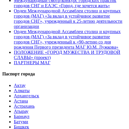
Международный смотр-конкурс городских практик
городов СНГ и ЕАЭС «Город, где хочется жить»
Орден Международной Ассамблеи столиц и крупных
городов (МАГ) «За вклад в устойчивое развитие
городов СНГ», учрежденный к 25-летию деятельности
организации
Орден Международной Ассамблеи столиц и крупных
городов (МАГ) «За вклад в устойчивое развитие
городов СНГ», учрежденный к «90-летию со дня
рождения Первого президента МАГ Ю.М. Лужкова»
ПОЛОЖЕНИЕ «ГОРОД МУЖЕСТВА И ТРУДОВОЙ
СЛАВЫ» (проект)
ПАРТНЕРЫ МАГ
Паспорт города
Актау
Алматы
Архангельск
Астана
Астрахань
Атырау
Барнаул
Батуми
Бишкек