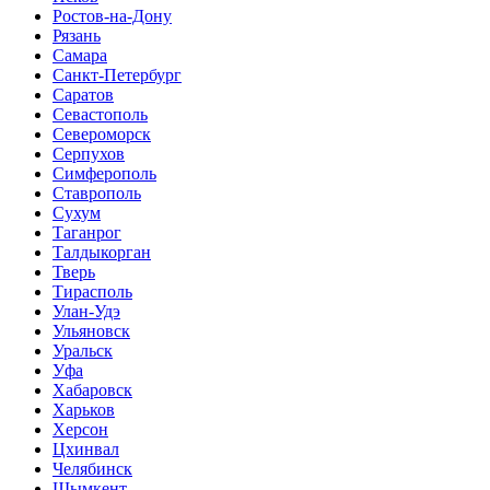
Ростов-на-Дону
Рязань
Самара
Санкт-Петербург
Саратов
Севастополь
Североморск
Серпухов
Симферополь
Ставрополь
Сухум
Таганрог
Tалдыкорган
Тверь
Тирасполь
Улан-Удэ
Ульяновск
Уральск
Уфа
Хабаровск
Харьков
Херсон
Цхинвал
Челябинск
Шымкент