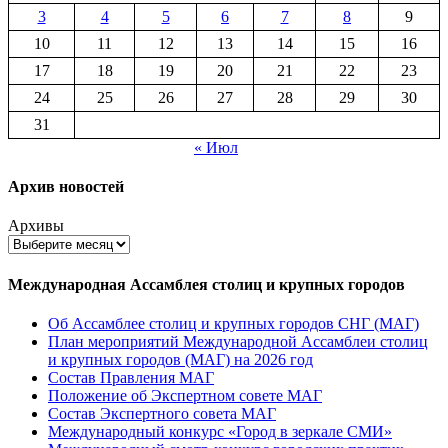
3
4
5
6
7
8
9
10
11
12
13
14
15
16
17
18
19
20
21
22
23
24
25
26
27
28
29
30
31
« Июл
Архив новостей
Архивы
Международная Ассамблея столиц и крупных городов
Об Ассамблее столиц и крупных городов СНГ (МАГ)
План мероприятий Международной Ассамблеи столиц
и крупных городов (МАГ) на 2026 год
Состав Правления МАГ
Положение об Экспертном совете МАГ
Состав Экспертного совета МАГ
Международный конкурс «Город в зеркале СМИ»