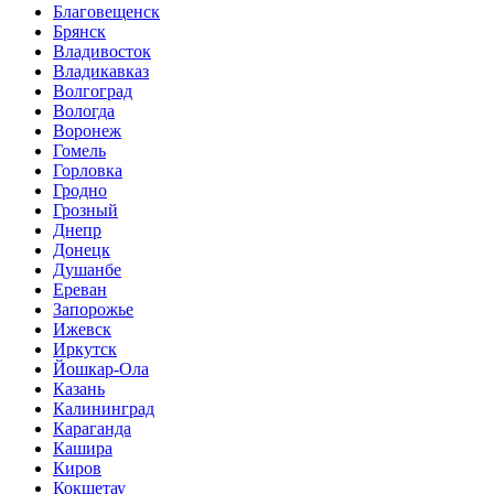
Благовещенск
Брянск
Владивосток
Владикавказ
Волгоград
Вологда
Воронеж
Гомель
Горловка
Гродно
Грозный
Днепр
Донецк
Душанбе
Ереван
Запорожье
Ижевск
Иркутск
Йошкар-Ола
Казань
Калининград
Караганда
Кашира
Киров
Кокшетау