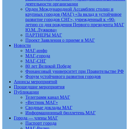
деятельности организации
Орден Международной Ассамблеи столиц и
крупных городов (МАГ) «За вклад в устойчивое
развитие городов СНГ», учрежденный к «90-
летию со дня рождения Первого президента МАГ
Ю.М. Лужкова»
ПАРТНЕРЫ МАГ
Проект Заявления о приеме в МАГ
Новости
МАГ-инфо
МАГ-города
МАГ-СНГ
80 лет Великой Победе
Финансовый университет при Правительстве РФ
Форум устойчивого развития городов
Анонсы мероприятий
Прошедшие мероприятия
Публикации
Телеграмм канал МАГ
«Вестник МАГ»
Сводные доклады МАГ
Информационный бюллетень МАГ
Города — члены МАГ
Паспорт города
МАГ-Видео