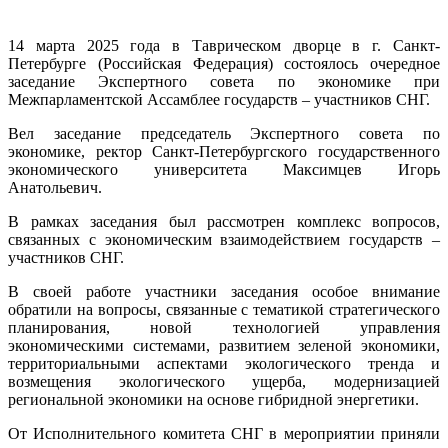
Секретар
ОДКБВ
14 марта 2025 года в Таврическом дворце в г. Санкт-
Санкт-
Петербурге (Российская Федерация) состоялось очередное
Петербур
заседание Экспертного совета по экономике при
состояло
Межпарламентской Ассамблее государств – участников СНГ.
заседани
Экспертн
Вел заседание председатель Экспертного совета по
совета
экономике, ректор Санкт-Петербургского государственного
по
экономического университета Максимцев Игорь
экономик
Анатольевич.
при
Межпарл
В рамках заседания был рассмотрен комплекс вопросов,
Ассамбле
связанных с экономическим взаимодействием государств –
государс
участников СНГ.
–
участник
В своей работе участники заседания особое внимание
СНГ
обратили на вопросы, связанные с тематикой стратегического
планирования, новой технологией управления
экономическими системами, развитием зеленой экономики,
территориальными аспектами экологического тренда и
возмещения экологического ущерба, модернизацией
региональной экономики на основе гибридной энергетики.
От Исполнительного комитета СНГ в мероприятии приняли