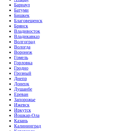
Барнаул
Батуми
Бишкек
Благовещенск
Брянск
Владивосток
Владикавказ
Волгоград
Вологда
Воронеж
Гомель
Горловка
Гродно
Грозный
Днепр
Донецк
Душанбе
Ереван
Запорожье
Ижевск
Иркутск
Йошкар-Ола
Казань
Калининград