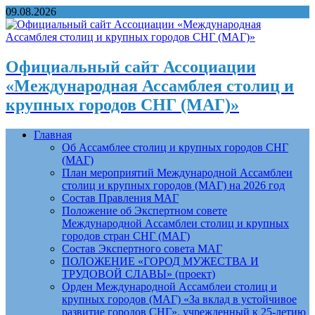
09.08.2026
Официальный сайт Ассоциации
«Международная Ассамблея столиц и
крупных городов СНГ (МАГ)»
Главная
Об Ассамблее столиц и крупных городов СНГ
(МАГ)
План мероприятий Международной Ассамблеи
столиц и крупных городов (МАГ) на 2026 год
Состав Правления МАГ
Положение об Экспертном совете
Международной Ассамблеи столиц и крупных
городов стран СНГ (МАГ)
Состав Экспертного совета МАГ
ПОЛОЖЕНИЕ «ГОРОД МУЖЕСТВА И
ТРУДОВОЙ СЛАВЫ» (проект)
Орден Международной Ассамблеи столиц и
крупных городов (МАГ) «За вклад в устойчивое
развитие городов СНГ», учрежденный к 25-летию