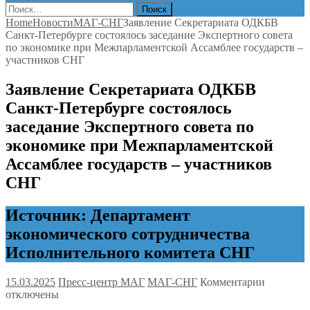
Найти:
Home
Новости
МАГ-СНГ
Заявление Секретариата ОДКБВ
Санкт-Петербурге состоялось заседание Экспертного совета
по экономике при Межпарламентской Ассамблее государств –
участников СНГ
Заявление Секретариата ОДКБВ
Санкт-Петербурге состоялось
заседание Экспертного совета по
экономике при Межпарламентской
Ассамблее государств – участников
СНГ
Источник: Департамент
экономического сотрудничества
Исполнительного комитета СНГ
к
15.03.2025
Пресс-центр МАГ
МАГ-СНГ
Комментарии
записи
отключены
Заявлени