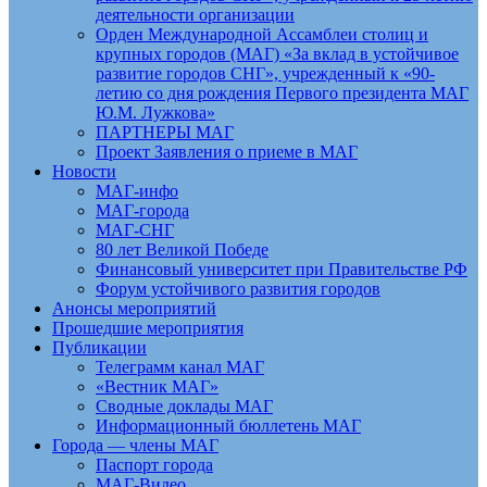
деятельности организации
Орден Международной Ассамблеи столиц и
крупных городов (МАГ) «За вклад в устойчивое
развитие городов СНГ», учрежденный к «90-
летию со дня рождения Первого президента МАГ
Ю.М. Лужкова»
ПАРТНЕРЫ МАГ
Проект Заявления о приеме в МАГ
Новости
МАГ-инфо
МАГ-города
МАГ-СНГ
80 лет Великой Победе
Финансовый университет при Правительстве РФ
Форум устойчивого развития городов
Анонсы мероприятий
Прошедшие мероприятия
Публикации
Телеграмм канал МАГ
«Вестник МАГ»
Сводные доклады МАГ
Информационный бюллетень МАГ
Города — члены МАГ
Паспорт города
МАГ-Видео