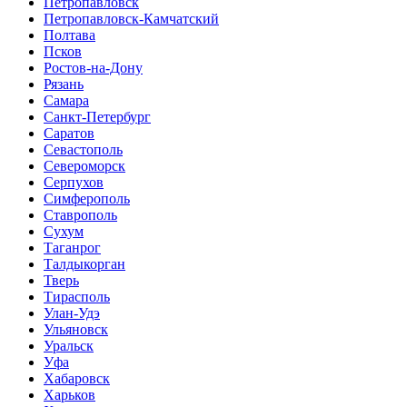
Петропавловск
Петропавловск-Камчатский
Полтава
Псков
Ростов-на-Дону
Рязань
Самара
Санкт-Петербург
Саратов
Севастополь
Североморск
Серпухов
Симферополь
Ставрополь
Сухум
Таганрог
Tалдыкорган
Тверь
Тирасполь
Улан-Удэ
Ульяновск
Уральск
Уфа
Хабаровск
Харьков