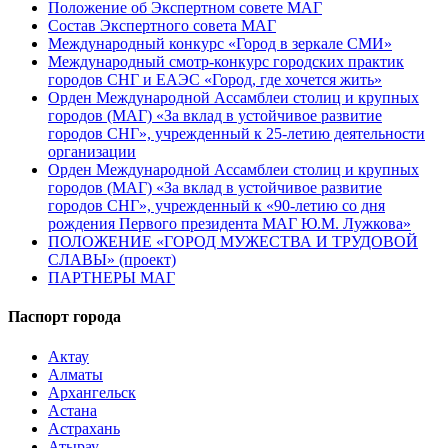
Положение об Экспертном совете МАГ
Состав Экспертного совета МАГ
Международный конкурс «Город в зеркале СМИ»
Международный смотр-конкурс городских практик
городов СНГ и ЕАЭС «Город, где хочется жить»
Орден Международной Ассамблеи столиц и крупных
городов (МАГ) «За вклад в устойчивое развитие
городов СНГ», учрежденный к 25-летию деятельности
организации
Орден Международной Ассамблеи столиц и крупных
городов (МАГ) «За вклад в устойчивое развитие
городов СНГ», учрежденный к «90-летию со дня
рождения Первого президента МАГ Ю.М. Лужкова»
ПОЛОЖЕНИЕ «ГОРОД МУЖЕСТВА И ТРУДОВОЙ
СЛАВЫ» (проект)
ПАРТНЕРЫ МАГ
Паспорт города
Актау
Алматы
Архангельск
Астана
Астрахань
Атырау