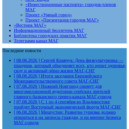
«Инвестиционные паспорта» городов-членов
МАГ
Проект «Умный город»
Проект «Презентация городов МАГ»
«Вестник МАГ»
Информационный бюллетень МАГ
Библиотека городских практик МАГ
Телеграмм канал МАГ
Последние новости
[ 08.08.2026 ]
Сергей Кравчук: День физкультурника —
праздник, который объединяет всех, кто ценит здоровье,
силу и активный образ жизни
МАГ-СНГ
[ 08.08.2026 ]
Итоги заседания Евразийского
Межправительственного совета
МАГ-СНГ
[ 07.08.2026 ]
Нижний Новгород снимут для
многомиллионной аудитории сербских зрителей
главного балканского тревел-канала
МАГ-города
[ 07.08.2026 ]
С 1 по 4 сентября во Владивостоке
пройдет Восточный экономический форум
МАГ-СНГ
[ 06.08.2026 ]
Мишустин: Развитие туризма должно
опираться и на запросы граждан, и на мнение бизнеса
МАГ-города