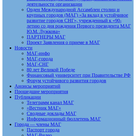
деятельности организации
Орден Международной Ассамблеи столиц и
крупных городов (МАГ) «За вклад в устойчивое
развитие городов СНГ», учрежденный к «90-
летию со дня рождения Первого президента МАГ
Ю.М. Лужкова»
ПАРТНЕРЫ МАГ
Проект Заявления о приеме в МАГ
Новости
МАГ-инфо
МАГ-города
МАГ-СНГ
80 лет Великой Победе
Финансовый университет при Правительстве РФ
Форум устойчивого развития городов
Анонсы мероприятий
Прошедшие мероприятия
Публикации
Телеграмм канал МАГ
«Вестник МАГ»
Сводные доклады МАГ
Информационный бюллетень МАГ
Города — члены МАГ
Паспорт города
МАГ-Видео