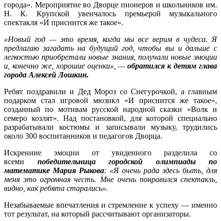
города». Мероприятие во Дворце пионеров и школьников им.
на
Н. К. Крупской увенчалось премьерой музыкального
премье
спектакля «И приснится же такое».
нового
мюзикл
«Новый год — это время, когда мы все верим в чудеса. Я
предлагаю загадать на будущий год, чтобы вы и дальше с
легкостью приобретали новые знания, получали новые эмоции
и, конечно же, хорошие оценки», —
обратился к детям глава
города Алексей Лошкин.
Ребят поздравили и Дед Мороз со Снегурочкой, а главным
подарком стал игровой мюзикл «И приснится же такое»,
созданный по мотивам русской народной сказки «Волк и
семеро козлят». Над постановкой, для которой специально
разрабатывали костюмы и записывали музыку, трудились
около 300 воспитанников и педагогов Дворца.
Искренние эмоции от увиденного разделила со
всеми
победительница городской олимпиады по
математике Мария Рыкова
: «Я очень рада здесь быть, для
меня это огромная честь. Мне очень понравился спектакль,
видно, как ребята старались».
Незабываемые впечатления и стремление к успеху — именно
тот результат, на который рассчитывают организаторы.