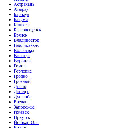
Астрахань
Атырау
Барнаул
Батуми
Бишкек
Благовещенск
Брянск
Владивосток
Владикавказ
Волгоград
Вологда
Воронеж
Гомель
Горловка
Гродно
Грозный
Днепр
Донецк
Душанбе
Ереван
Запорожье
Ижевск
Иркутск
Йошкар-Ола
Казань