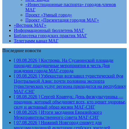
«Инвестиционные паспорта» городов-членов
МАГ
Проект «Умный город»
Проект «Презентация городов МАГ»
«Вестник МАГ»
Информационный бюллетень МАГ
Библиотека городских практик МАГ
Телеграмм канал МАГ
Последние новости
[ 09.08.2026 ]
Кострома. На Сусанинской площади
проходят праздничные мероприятия в честь Дня
рождения города
МАГ-города
[ 09.08.2026 ]
Узбекистан возглавил туристический бум
Центральной Азии: почти половина экспорта
туристических услуг региона приходится на республику
МАГ-СНГ
[ 08.08.2026 ]
Сергей Кравчук: День физкультурника —
праздник, который объединяет всех, кто ценит здоровье,
силу и активный образ жизни
МАГ-СНГ
[ 08.08.2026 ]
Итоги заседания Евразийского
Межправительственного совета
МАГ-СНГ
[ 07.08.2026 ]
Нижний Новгород снимут для
многомиллионной аудитории сербских зрителей