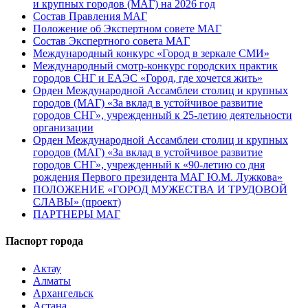
и крупных городов (МАГ) на 2026 год
Состав Правления МАГ
Положение об Экспертном совете МАГ
Состав Экспертного совета МАГ
Международный конкурс «Город в зеркале СМИ»
Международный смотр-конкурс городских практик
городов СНГ и ЕАЭС «Город, где хочется жить»
Орден Международной Ассамблеи столиц и крупных
городов (МАГ) «За вклад в устойчивое развитие
городов СНГ», учрежденный к 25-летию деятельности
организации
Орден Международной Ассамблеи столиц и крупных
городов (МАГ) «За вклад в устойчивое развитие
городов СНГ», учрежденный к «90-летию со дня
рождения Первого президента МАГ Ю.М. Лужкова»
ПОЛОЖЕНИЕ «ГОРОД МУЖЕСТВА И ТРУДОВОЙ
СЛАВЫ» (проект)
ПАРТНЕРЫ МАГ
Паспорт города
Актау
Алматы
Архангельск
Астана