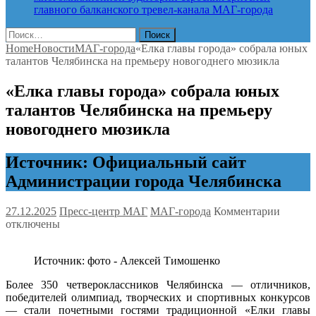
главного балканского тревел-канала
МАГ-города
Найти:
Home
Новости
МАГ-города
«Елка главы города» собрала юных
талантов Челябинска на премьеру новогоднего мюзикла
«Елка главы города» собрала юных
талантов Челябинска на премьеру
новогоднего мюзикла
Источник: Официальный сайт
Администрации города Челябинска
к
27.12.2025
Пресс-центр МАГ
МАГ-города
Комментарии
записи
отключены
«Елка
главы
Источник: фото - Алексей Тимошенко
города
собрал
Более 350 четвероклассников Челябинска — отличников,
юных
победителей олимпиад, творческих и спортивных конкурсов
талант
— стали почетными гостями традиционной «Елки главы
Челяби