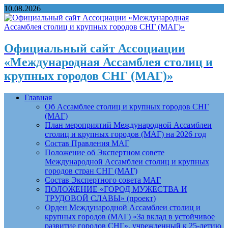
10.08.2026
Официальный сайт Ассоциации
«Международная Ассамблея столиц и
крупных городов СНГ (МАГ)»
Главная
Об Ассамблее столиц и крупных городов СНГ
(МАГ)
План мероприятий Международной Ассамблеи
столиц и крупных городов (МАГ) на 2026 год
Состав Правления МАГ
Положение об Экспертном совете
Международной Ассамблеи столиц и крупных
городов стран СНГ (МАГ)
Состав Экспертного совета МАГ
ПОЛОЖЕНИЕ «ГОРОД МУЖЕСТВА И
ТРУДОВОЙ СЛАВЫ» (проект)
Орден Международной Ассамблеи столиц и
крупных городов (МАГ) «За вклад в устойчивое
развитие городов СНГ», учрежденный к 25-летию