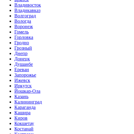
Владивосток
Владикавказ
Волгоград
Вологда
Воронеж
Гомель
Горловка
Гродно
Грозный
Днепр
Донецк
Душанбе
Ереван
Запорожье
Ижевск
Иркутск
Йошкар-Ола
Казань
Калининград
Караганда
Кашира
Киров
Кокшетау
Костанай