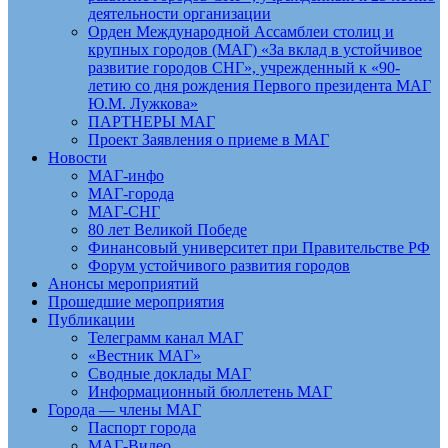
деятельности организации
Орден Международной Ассамблеи столиц и
крупных городов (МАГ) «За вклад в устойчивое
развитие городов СНГ», учрежденный к «90-
летию со дня рождения Первого президента МАГ
Ю.М. Лужкова»
ПАРТНЕРЫ МАГ
Проект Заявления о приеме в МАГ
Новости
МАГ-инфо
МАГ-города
МАГ-СНГ
80 лет Великой Победе
Финансовый университет при Правительстве РФ
Форум устойчивого развития городов
Анонсы мероприятий
Прошедшие мероприятия
Публикации
Телеграмм канал МАГ
«Вестник МАГ»
Сводные доклады МАГ
Информационный бюллетень МАГ
Города — члены МАГ
Паспорт города
МАГ-Видео