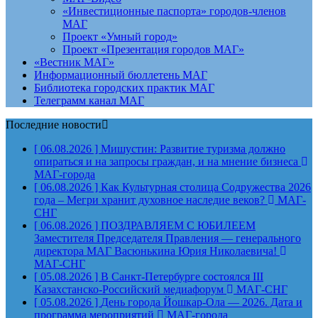
«Инвестиционные паспорта» городов-членов
МАГ
Проект «Умный город»
Проект «Презентация городов МАГ»
«Вестник МАГ»
Информационный бюллетень МАГ
Библиотека городских практик МАГ
Телеграмм канал МАГ
Последние новости
[ 06.08.2026 ]
Мишустин: Развитие туризма должно
опираться и на запросы граждан, и на мнение бизнеса
МАГ-города
[ 06.08.2026 ]
Как Культурная столица Содружества 2026
года – Мегри хранит духовное наследие веков?
МАГ-
СНГ
[ 06.08.2026 ]
ПОЗДРАВЛЯЕМ С ЮБИЛЕЕМ
Заместителя Председателя Правления — генерального
директора МАГ Васюнькина Юрия Николаевича!
МАГ-СНГ
[ 05.08.2026 ]
В Санкт-Петербурге состоялся III
Казахстанско-Российский медиафорум
МАГ-СНГ
[ 05.08.2026 ]
День города Йошкар-Ола — 2026. Дата и
программа мероприятий
МАГ-города