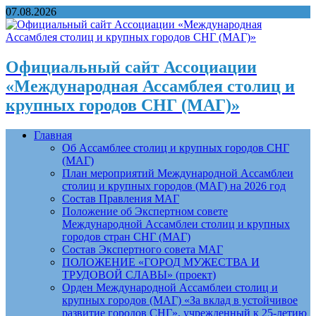
07.08.2026
Официальный сайт Ассоциации
«Международная Ассамблея столиц и
крупных городов СНГ (МАГ)»
Главная
Об Ассамблее столиц и крупных городов СНГ
(МАГ)
План мероприятий Международной Ассамблеи
столиц и крупных городов (МАГ) на 2026 год
Состав Правления МАГ
Положение об Экспертном совете
Международной Ассамблеи столиц и крупных
городов стран СНГ (МАГ)
Состав Экспертного совета МАГ
ПОЛОЖЕНИЕ «ГОРОД МУЖЕСТВА И
ТРУДОВОЙ СЛАВЫ» (проект)
Орден Международной Ассамблеи столиц и
крупных городов (МАГ) «За вклад в устойчивое
развитие городов СНГ», учрежденный к 25-летию