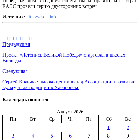
Перед началом заседания совета главы правительств стран
ЕАЭС провели серию двусторонних встреч.
Источник:
https://e-cis.info
Предыдущая
Проект «Летопись Великой Победы» стартовал в школах
Вологды
Следующая
Сергей Кравчук: высоко ценим вклад Ассоциации в развитие
культурных традиций в Хабаровске
Календарь новостей
Август 2026
Пн
Вт
Ср
Чт
Пт
Сб
Вс
1
2
3
4
5
6
7
8
9