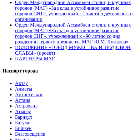
Орден Международной Ассамблеи столиц и крупных
городов (МАГ) «За вклад в устойчивое развитие
городов СНГ», учрежденный к 25-летию деятельности
организации
Орден Международной Ассамблеи столиц и крупных
городов (МАГ) «За вклад в устойчивое развитие
городов СНГ», учрежденный к «90-летию со дня
рождения Первого президента МАГ Ю.М. Лужкова»
ПОЛОЖЕНИЕ «ГОРОД МУЖЕСТВА И ТРУДОВОЙ
СЛАВЫ» (проект)
ПАРТНЕРЫ МАГ
Паспорт города
Актау
Алматы
Архангельск
Астана
Астрахань
Атырау
Барнаул
Батуми
Бишкек
Благовещенск
Брянск