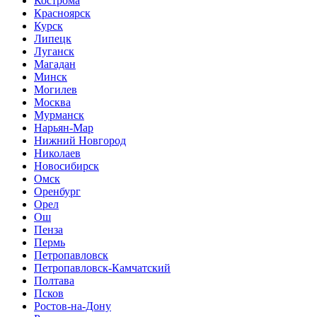
Кострома
Красноярск
Курск
Липецк
Луганск
Магадан
Минск
Могилев
Москва
Мурманск
Нарьян-Мар
Нижний Новгород
Николаев
Новосибирск
Омск
Оренбург
Орел
Ош
Пенза
Пермь
Петропавловск
Петропавловск-Камчатский
Полтава
Псков
Ростов-на-Дону