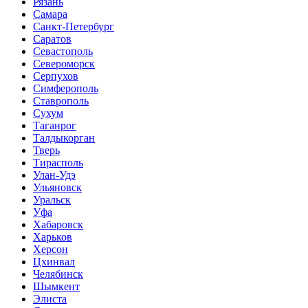
Рязань
Самара
Санкт-Петербург
Саратов
Севастополь
Североморск
Серпухов
Симферополь
Ставрополь
Сухум
Таганрог
Tалдыкорган
Тверь
Тирасполь
Улан-Удэ
Ульяновск
Уральск
Уфа
Хабаровск
Харьков
Херсон
Цхинвал
Челябинск
Шымкент
Элиста