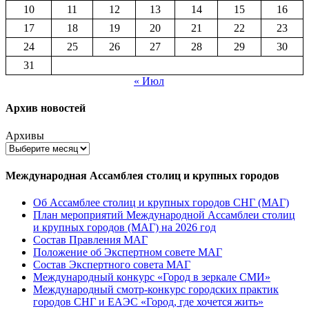
10
11
12
13
14
15
16
17
18
19
20
21
22
23
24
25
26
27
28
29
30
31
« Июл
Архив новостей
Архивы
Международная Ассамблея столиц и крупных городов
Об Ассамблее столиц и крупных городов СНГ (МАГ)
План мероприятий Международной Ассамблеи столиц
и крупных городов (МАГ) на 2026 год
Состав Правления МАГ
Положение об Экспертном совете МАГ
Состав Экспертного совета МАГ
Международный конкурс «Город в зеркале СМИ»
Международный смотр-конкурс городских практик
городов СНГ и ЕАЭС «Город, где хочется жить»