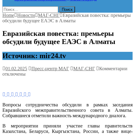
Найти:
Home
Новости
МАГ-СНГ
Евразийская повестка: премьеры
обсудили будущее ЕАЭС в Алматы
Евразийская повестка: премьеры
обсудили будущее ЕАЭС в Алматы
Источник: mir24.tv
к
01.02.2025
Пресс-центр МАГ
МАГ-СНГ
Комментарии
зап
отключены
Евр
пов
пре
обс
буд
Вопросы сотрудничества обсудили в рамках заседания
ЕА
Евразийского межправительственного совета в Алматы.
в
Собравшиеся отметили важность международного диалога.
Ал
В мероприятии приняли участие главы правительств
Казахстана, Беларуси, Кыргызстана, России, а также вице-