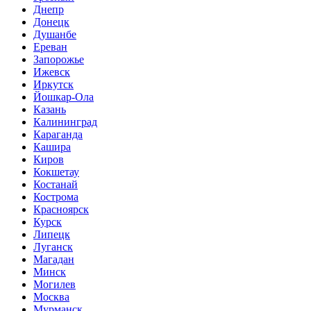
Днепр
Донецк
Душанбе
Ереван
Запорожье
Ижевск
Иркутск
Йошкар-Ола
Казань
Калининград
Караганда
Кашира
Киров
Кокшетау
Костанай
Кострома
Красноярск
Курск
Липецк
Луганск
Магадан
Минск
Могилев
Москва
Мурманск