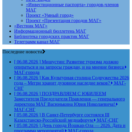
«Инвестиционные паспорта» городов-членов
МАГ
Проект «Умный город»
Проект «Презентация городов МАГ»
«Вестник МАГ»
Информационный бюллетень МАГ
Библиотека городских практик МАГ
Телеграмм канал МАГ
Последние новости
[ 06.08.2026 ]
Мишустин: Развитие туризма должно
опираться и на запросы граждан, и на мнение бизнеса
МАГ-города
[ 06.08.2026 ]
Как Культурная столица Содружества 2026
года – Мегри хранит духовное наследие веков?
МАГ-
СНГ
[ 06.08.2026 ]
ПОЗДРАВЛЯЕМ С ЮБИЛЕЕМ
Заместителя Председателя Правления — генерального
директора МАГ Васюнькина Юрия Николаевича!
МАГ-СНГ
[ 05.08.2026 ]
В Санкт-Петербурге состоялся III
Казахстанско-Российский медиафорум
МАГ-СНГ
[ 05.08.2026 ]
День города Йошкар-Ола — 2026. Дата и
программа мероприятий
МАГ-города