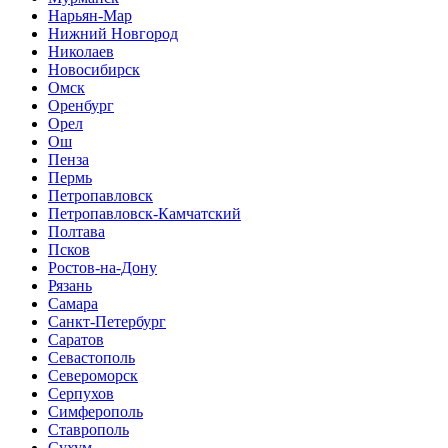
Нарьян-Мар
Нижний Новгород
Николаев
Новосибирск
Омск
Оренбург
Орел
Ош
Пенза
Пермь
Петропавловск
Петропавловск-Камчатский
Полтава
Псков
Ростов-на-Дону
Рязань
Самара
Санкт-Петербург
Саратов
Севастополь
Североморск
Серпухов
Симферополь
Ставрополь
Сухум