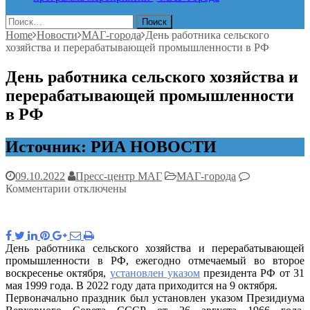
Найти:
Home
Новости
МАГ-города
День работника сельского
хозяйства и перерабатывающей промышленности в РФ
День работника сельского хозяйства и
перерабатывающей промышленности
в РФ
Источник: РИА НОВОСТИ
09.10.2022
Пресс-центр МАГ
МАГ-города
к
Комментарии
отключены
записи
День
работника
сельского
День работника сельского хозяйства и перерабатывающей
хозяйства
промышленности в РФ, ежегодно отмечаемый во второе
и
воскресенье октября,
установлен указом
президента РФ от 31
перерабатывающей
мая 1999 года. В 2022 году дата приходится на 9 октября.
промышленности
Первоначально праздник был установлен указом Президиума
в