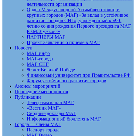
деятельности организации
Орден Международной Ассамблеи столиц и
крупных городов (МАГ) «За вклад в устойчивое
развитие городов СНГ», учрежденный к «90-
летию со дня рождения Первого президента МАГ
Ю.М. Лужкова»
ПАРТНЕРЫ МАГ
Проект Заявления о приеме в МАГ
Новости
МАГ-инфо
МАГ-города
МАГ-СНГ
80 лет Великой Победе
Финансовый университет при Правительстве РФ
Форум устойчивого развития городов
Анонсы мероприятий
Прошедшие мероприятия
Публикации
Телеграмм канал МАГ
«Вестник МАГ»
Сводные доклады МАГ
Информационный бюллетень МАГ
Города — члены МАГ
Паспорт города
МАГ-Видео