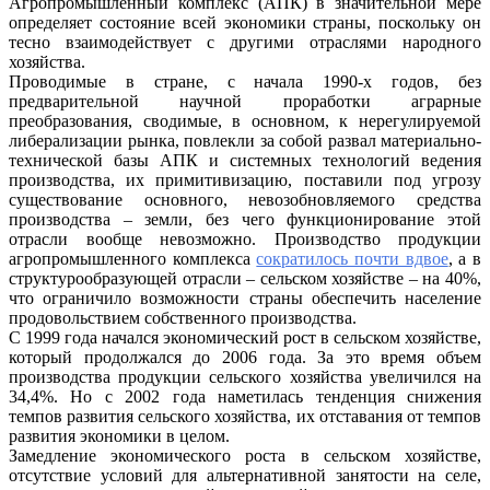
Агропромышленный комплекс (АПК) в значительной мере
определяет состояние всей экономики страны, поскольку он
тесно взаимодействует с другими отраслями народного
хозяйства.
Проводимые в стране, с начала 1990-х годов, без
предварительной научной проработки аграрные
преобразования, сводимые, в основном, к нерегулируемой
либерализации рынка, повлекли за собой развал материально-
технической базы АПК и системных технологий ведения
производства, их примитивизацию, поставили под угрозу
существование основного, невозобновляемого средства
производства – земли, без чего функционирование этой
отрасли вообще невозможно. Производство продукции
агропромышленного комплекса
сократилось почти вдвое
, а в
структурообразующей отрасли – сельском хозяйстве – на 40%,
что ограничило возможности страны обеспечить население
продовольствием собственного производства.
С 1999 года начался экономический рост в сельском хозяйстве,
который продолжался до 2006 года. За это время объем
производства продукции сельского хозяйства увеличился на
34,4%. Но с 2002 года наметилась тенденция снижения
темпов развития сельского хозяйства, их отставания от темпов
развития экономики в целом.
Замедление экономического роста в сельском хозяйстве,
отсутствие условий для альтернативной занятости на селе,