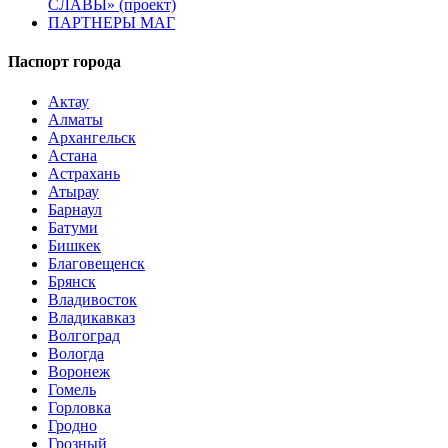
СЛАВЫ» (проект)
ПАРТНЕРЫ МАГ
Паспорт города
Актау
Алматы
Архангельск
Астана
Астрахань
Атырау
Барнаул
Батуми
Бишкек
Благовещенск
Брянск
Владивосток
Владикавказ
Волгоград
Вологда
Воронеж
Гомель
Горловка
Гродно
Грозный