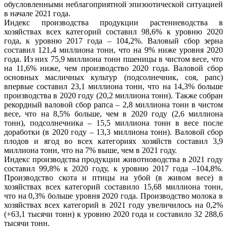
обусловленными неблагоприятной эпизоотической ситуацией
в начале 2021 года.
Индекс производства продукции растениеводства в
хозяйствах всех категорий составил 98,6% к уровню 2020
года, к уровню 2017 года – 104,2%. Валовый сбор зерна
составил 121,4 миллиона тонн, что на 9% ниже уровня 2020
года. Из них 75,9 миллиона тонн пшеницы в чистом весе, что
на 11,6% ниже, чем производство 2020 года. Валовой сбор
основных масличных культур (подсолнечник, соя, рапс)
впервые составил 23,1 миллиона тонн, что на 14,3% больше
производства в 2020 году (20,2 миллиона тонн). Также собран
рекордный валовой сбор рапса – 2,8 миллиона тонн в чистом
весе, что на 8,5% больше, чем в 2020 году (2,6 миллиона
тонн), подсолнечника – 15,5 миллиона тонн в весе после
доработки (в 2020 году – 13,3 миллиона тонн). Валовой сбор
плодов и ягод во всех категориях хозяйств составил 3,9
миллиона тонн, что на 7% выше, чем в 2021 году.
Индекс производства продукции животноводства в 2021 году
составил 99,8% к 2020 году, к уровню 2017 года –104,8%.
Производство скота и птицы на убой (в живом весе) в
хозяйствах всех категорий составило 15,68 миллиона тонн,
что на 0,3% больше уровня 2020 года. Производство молока в
хозяйствах всех категорий в 2021 году увеличилось на 0,2%
(+63,1 тысячи тонн) к уровню 2020 года и составило 32 288,6
тысячи тонн.