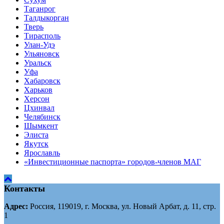
Таганрог
Tалдыкорган
Тверь
Тирасполь
Улан-Удэ
Ульяновск
Уральск
Уфа
Хабаровск
Харьков
Херсон
Цхинвал
Челябинск
Шымкент
Элиста
Якутск
Ярославль
«Инвестиционные паспорта» городов-членов МАГ
Контакты
Адрес:
Россия, 119019, г. Москва, ул. Новый Арбат, д. 11, стр.
1