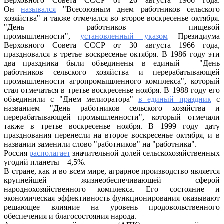
Верховного Совета СССР от 26 августа 1966 года.
РФ
Он
назывался
"Всесоюзным днем работников сельского
хозяйства" и также отмечался во второе воскресенье октября.
"День работников пищевой
промышленности",
установленный указом
Президиума
Верховного Совета СССР от 30 августа 1966 года,
праздновался в третье воскресенье октября. В 1986 году эти
два праздника были объединены в единый – "День
работников сельского хозяйства и перерабатывающей
промышленности агропромышленного комплекса", который
стал отмечаться в третье воскресенье ноября. В 1988 году его
объединили с "Днем мелиоратора"
в единый праздник
с
названием "День работников сельского хозяйства и
перерабатывающей промышленности", который отмечали
также в третье воскресенье ноября. В 1999 году дату
празднования перенесли на второе воскресенье октября, и в
названии заменили слово "работников" на "работника".
Россия
располагает
значительной долей сельскохозяйственных
угодий планеты – 4,5%.
В стране, как и во всем мире, аграрное производство является
крупнейшей жизнеобеспечивающей сферой
народнохозяйственного комплекса. Его состояние и
экономическая эффективность функционирования оказывают
решающее влияние на уровень продовольственного
обеспечения и благосостояния народа.