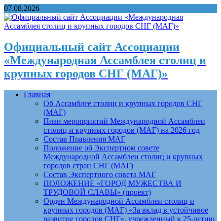
07.08.2026
Официальный сайт Ассоциации
«Международная Ассамблея столиц и
крупных городов СНГ (МАГ)»
Главная
Об Ассамблее столиц и крупных городов СНГ
(МАГ)
План мероприятий Международной Ассамблеи
столиц и крупных городов (МАГ) на 2026 год
Состав Правления МАГ
Положение об Экспертном совете
Международной Ассамблеи столиц и крупных
городов стран СНГ (МАГ)
Состав Экспертного совета МАГ
ПОЛОЖЕНИЕ «ГОРОД МУЖЕСТВА И
ТРУДОВОЙ СЛАВЫ» (проект)
Орден Международной Ассамблеи столиц и
крупных городов (МАГ) «За вклад в устойчивое
развитие городов СНГ», учрежденный к 25-летию