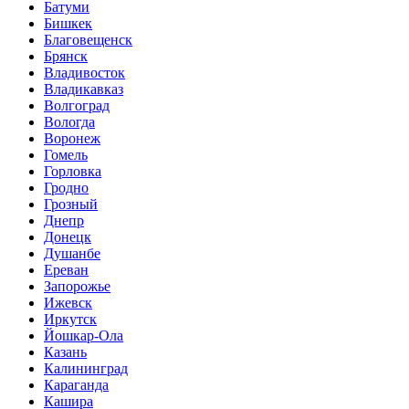
Батуми
Бишкек
Благовещенск
Брянск
Владивосток
Владикавказ
Волгоград
Вологда
Воронеж
Гомель
Горловка
Гродно
Грозный
Днепр
Донецк
Душанбе
Ереван
Запорожье
Ижевск
Иркутск
Йошкар-Ола
Казань
Калининград
Караганда
Кашира