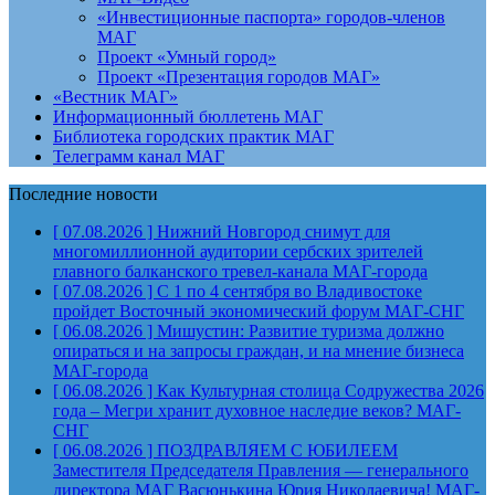
«Инвестиционные паспорта» городов-членов
МАГ
Проект «Умный город»
Проект «Презентация городов МАГ»
«Вестник МАГ»
Информационный бюллетень МАГ
Библиотека городских практик МАГ
Телеграмм канал МАГ
Последние новости
[ 07.08.2026 ]
Нижний Новгород снимут для
многомиллионной аудитории сербских зрителей
главного балканского тревел-канала
МАГ-города
[ 07.08.2026 ]
С 1 по 4 сентября во Владивостоке
пройдет Восточный экономический форум
МАГ-СНГ
[ 06.08.2026 ]
Мишустин: Развитие туризма должно
опираться и на запросы граждан, и на мнение бизнеса
МАГ-города
[ 06.08.2026 ]
Как Культурная столица Содружества 2026
года – Мегри хранит духовное наследие веков?
МАГ-
СНГ
[ 06.08.2026 ]
ПОЗДРАВЛЯЕМ С ЮБИЛЕЕМ
Заместителя Председателя Правления — генерального
директора МАГ Васюнькина Юрия Николаевича!
МАГ-