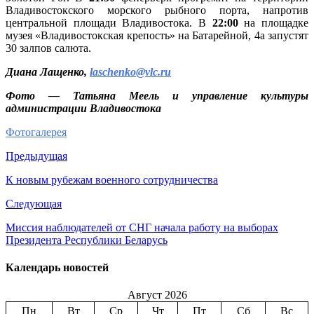
Владивостокского морского рыбного порта, напротив
центральной площади Владивостока. В
22:00
на площадке
музея «Владивостокская крепость» на Батарейной, 4а запустят
30 залпов салюта.
Диана Лащенко,
laschenko@vlc.ru
Фото — Татьяна Меель и управление культуры
администрации Владивостока
Фотогалерея
Предыдущая
К новым рубежам военного сотрудничества
Следующая
Миссия наблюдателей от СНГ начала работу на выборах
Президента Республики Беларусь
Календарь новостей
Август 2026
Пн
Вт
Ср
Чт
Пт
Сб
Вс