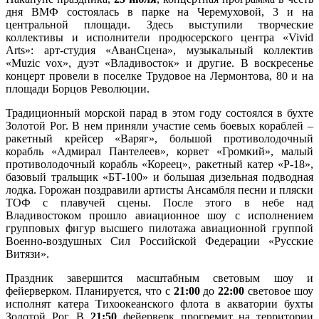
дня ВМФ состоялась в парке на Черемуховой, 3 и на
центральной площади. Здесь выступили творческие
коллективы и исполнители продюсерского центра «Vivid
Arts»: арт-студия «АванСцена», музыкальный коллектив
«Muzic vox», дуэт «Владивосток» и другие. В воскресенье
концерт провели в поселке Трудовое на Лермонтова, 80 и на
площади Борцов Революции.
Традиционный морской парад в этом году состоялся в бухте
Золотой Рог. В нем приняли участие семь боевых кораблей –
ракетный крейсер «Варяг», большой противолодочный
корабль «Адмирал Пантелеев», корвет «Громкий», малый
противолодочный корабль «Кореец», ракетный катер «Р-18»,
базовый тральщик «БТ-100» и большая дизельная подводная
лодка. Горожан поздравили артисты Ансамбля песни и пляски
ТОФ с плавучей сцены. После этого в небе над
Владивостоком прошло авиационное шоу с исполнением
групповых фигур высшего пилотажа авиационной группой
Военно-воздушных Сил Российской Федерации «Русские
Витязи».
Праздник завершится масштабным световым шоу и
фейерверком. Планируется, что с
21:00
до
22:00
световое шоу
исполнят катера Тихоокеанского флота в акватории бухты
Золотой Рог. В
21:50
фейерверк прогремит на территории