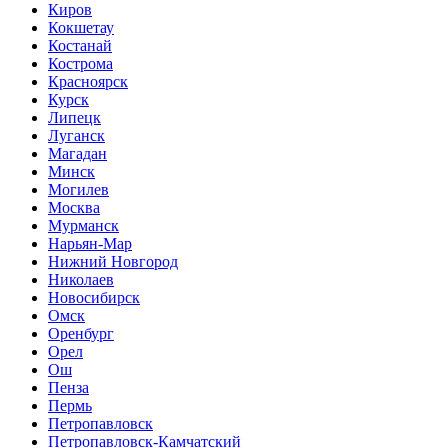
Киров
Кокшетау
Костанай
Кострома
Красноярск
Курск
Липецк
Луганск
Магадан
Минск
Могилев
Москва
Мурманск
Нарьян-Мар
Нижний Новгород
Николаев
Новосибирск
Омск
Оренбург
Орел
Ош
Пенза
Пермь
Петропавловск
Петропавловск-Камчатский