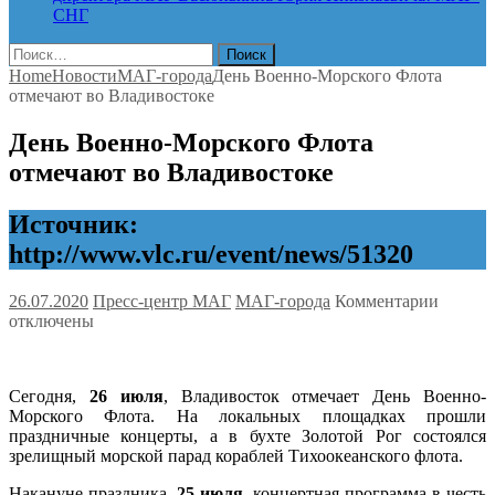
СНГ
Найти:
Home
Новости
МАГ-города
День Военно-Морского Флота
отмечают во Владивостоке
День Военно-Морского Флота
отмечают во Владивостоке
Источник:
http://www.vlc.ru/event/news/51320
к
26.07.2020
Пресс-центр МАГ
МАГ-города
Комментарии
записи
отключены
День
Военно
Морско
Сегодня,
26 июля
, Владивосток отмечает День Военно-
Флота
Морского Флота. На локальных площадках прошли
отмеча
праздничные концерты, а в бухте Золотой Рог состоялся
во
зрелищный морской парад кораблей Тихоокеанского флота.
Владив
Накануне праздника,
25 июля
, концертная программа в честь