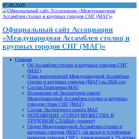
07.08.2026
Официальный сайт Ассоциации
«Международная Ассамблея столиц и
крупных городов СНГ (МАГ)»
Главная
Об Ассамблее столиц и крупных городов СНГ
(МАГ)
План мероприятий Международной Ассамблеи
столиц и крупных городов (МАГ) на 2026 год
Состав Правления МАГ
Положение об Экспертном совете
Международной Ассамблеи столиц и крупных
городов стран СНГ (МАГ)
Состав Экспертного совета МАГ
ПОЛОЖЕНИЕ «ГОРОД МУЖЕСТВА И
ТРУДОВОЙ СЛАВЫ» (проект)
Орден Международной Ассамблеи столиц и
крупных городов (МАГ) «За вклад в устойчивое
развитие городов СНГ», учрежденный к 25-летию