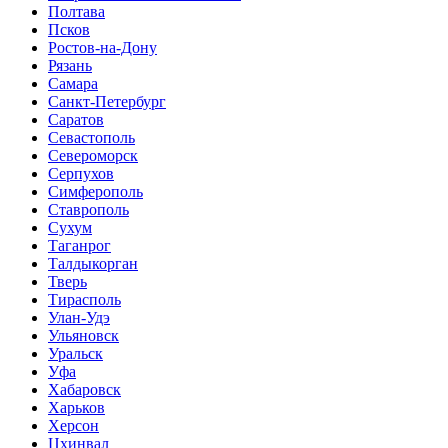
Полтава
Псков
Ростов-на-Дону
Рязань
Самара
Санкт-Петербург
Саратов
Севастополь
Североморск
Серпухов
Симферополь
Ставрополь
Сухум
Таганрог
Tалдыкорган
Тверь
Тирасполь
Улан-Удэ
Ульяновск
Уральск
Уфа
Хабаровск
Харьков
Херсон
Цхинвал