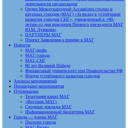
деятельности организации
Орден Международной Ассамблеи столиц и
крупных городов (МАГ) «За вклад в устойчивое
развитие городов СНГ», учрежденный к «90-
летию со дня рождения Первого президента МАГ
Ю.М. Лужкова»
ПАРТНЕРЫ МАГ
Проект Заявления о приеме в МАГ
Новости
МАГ-инфо
МАГ-города
МАГ-СНГ
80 лет Великой Победе
Финансовый университет при Правительстве РФ
Форум устойчивого развития городов
Анонсы мероприятий
Прошедшие мероприятия
Публикации
Телеграмм канал МАГ
«Вестник МАГ»
Сводные доклады МАГ
Информационный бюллетень МАГ
Города — члены МАГ
Паспорт города
МАГ-Видео