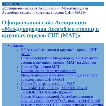
08.08.2026
Официальный сайт Ассоциации
«Международная Ассамблея столиц и
крупных городов СНГ (МАГ)»
Главная
Об Ассамблее столиц и крупных городов СНГ
(МАГ)
План мероприятий Международной Ассамблеи
столиц и крупных городов (МАГ) на 2026 год
Состав Правления МАГ
Положение об Экспертном совете
Международной Ассамблеи столиц и крупных
городов стран СНГ (МАГ)
Состав Экспертного совета МАГ
ПОЛОЖЕНИЕ «ГОРОД МУЖЕСТВА И
ТРУДОВОЙ СЛАВЫ» (проект)
Орден Международной Ассамблеи столиц и
крупных городов (МАГ) «За вклад в устойчивое
развитие городов СНГ», учрежденный к 25-летию