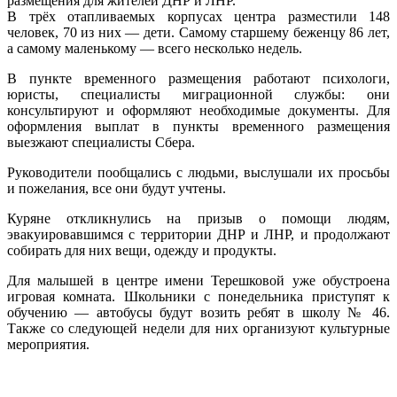
размещения для жителей ДНР и ЛНР.
Роман
В трёх отапливаемых корпусах центра разместили 148
Старов
человек, 70 из них — дети. Самому старшему беженцу 86 лет,
побыва
а самому маленькому — всего несколько недель.
в
ПВР
В пункте временного размещения работают психологи,
беженц
юристы, специалисты миграционной службы: они
в
консультируют и оформляют необходимые документы. Для
оздоро
оформления выплат в пункты временного размещения
центре
выезжают специалисты Сбера.
имени
Терешк
Руководители пообщались с людьми, выслушали их просьбы
и пожелания, все они будут учтены.
Куряне откликнулись на призыв о помощи людям,
эвакуировавшимся с территории ДНР и ЛНР, и продолжают
собирать для них вещи, одежду и продукты.
Для малышей в центре имени Терешковой уже обустроена
игровая комната. Школьники с понедельника приступят к
обучению — автобусы будут возить ребят в школу № 46.
Также со следующей недели для них организуют культурные
мероприятия.