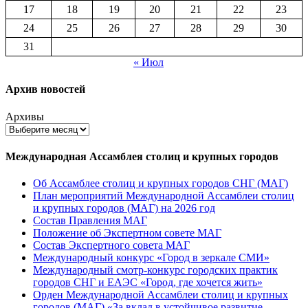
17
18
19
20
21
22
23
24
25
26
27
28
29
30
31
« Июл
Архив новостей
Архивы
Международная Ассамблея столиц и крупных городов
Об Ассамблее столиц и крупных городов СНГ (МАГ)
План мероприятий Международной Ассамблеи столиц
и крупных городов (МАГ) на 2026 год
Состав Правления МАГ
Положение об Экспертном совете МАГ
Состав Экспертного совета МАГ
Международный конкурс «Город в зеркале СМИ»
Международный смотр-конкурс городских практик
городов СНГ и ЕАЭС «Город, где хочется жить»
Орден Международной Ассамблеи столиц и крупных
городов (МАГ) «За вклад в устойчивое развитие