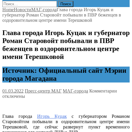
Найти:
Home
Новости
МАГ-города
Глава города Игорь Куцак и
губернатор Роман Старовойт побывали в ПВР беженцев в
оздоровительном центре имени Терешковой
Глава города Игорь Куцак и губернатор
Роман Старовойт побывали в ПВР
беженцев в оздоровительном центре
имени Терешковой
Источник: Официальный сайт Мэрии
города Магадана
к
01.03.2022
Пресс-центр МАГ
МАГ-города
Комментарии
записи
отключены
Глава
города
Игорь
Глава города
Игорь Куцак
с губернатором Романом
Куцак
Старовойтом побывали в оздоровительном центре имени
и
Терешковой, где сейчас развернут пункт временного
губерн