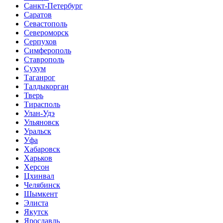
Санкт-Петербург
Саратов
Севастополь
Североморск
Серпухов
Симферополь
Ставрополь
Сухум
Таганрог
Tалдыкорган
Тверь
Тирасполь
Улан-Удэ
Ульяновск
Уральск
Уфа
Хабаровск
Харьков
Херсон
Цхинвал
Челябинск
Шымкент
Элиста
Якутск
Ярославль