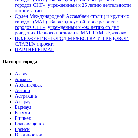
городов СНГ», учрежденный к 25-летию деятельности
организации
Орден Международной Ассамблеи столиц и крупных
городов (МАГ) «За вклад в устойчивое развитие
городов СНГ», учрежденный к «90-летию со дня
рождения Первого президента МАГ Ю.М. Лужкова»
ПОЛОЖЕНИЕ «ГОРОД МУЖЕСТВА И ТРУДОВОЙ
СЛАВЫ» (проект)
ПАРТНЕРЫ МАГ
Паспорт города
Актау
Алматы
Архангельск
Астана
Астрахань
Атырау
Барнаул
Батуми
Бишкек
Благовещенск
Брянск
Владивосток