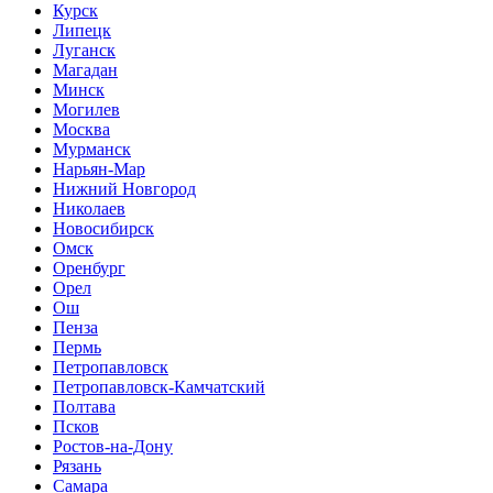
Курск
Липецк
Луганск
Магадан
Минск
Могилев
Москва
Мурманск
Нарьян-Мар
Нижний Новгород
Николаев
Новосибирск
Омск
Оренбург
Орел
Ош
Пенза
Пермь
Петропавловск
Петропавловск-Камчатский
Полтава
Псков
Ростов-на-Дону
Рязань
Самара