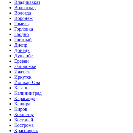
Владикавказ
Волгоград
Вологда
Воронеж
Гомель
Горловка
Гродно
Грозный
Днепр
Донецк
Душанбе
Ереван
Запорожье
Ижевск
Иркутск
Йошкар-Ола
Казань
Калининград
Караганда
Кашира
Киров
Кокшетау
Костанай
Кострома
Красноярск