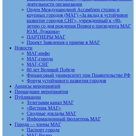
деятельности организации
Орден Международной Ассамблеи столиц и
крупных городов (МАГ) «За вклад в устойчивое
развитие городов СНГ», учрежденный к «90-
летию со дня рождения Первого президента МАГ
Ю.М. Лужкова»
ПАРТНЕРЫ МАГ
Проект Заявления о приеме в МАГ
Новости
МАГ-инфо
МАГ-города
МАГ-СНГ
80 лет Великой Победе
Финансовый университет при Правительстве РФ
Форум устойчивого развития городов
Анонсы мероприятий
Прошедшие мероприятия
Публикации
Телеграмм канал МАГ
«Вестник МАГ»
Сводные доклады МАГ
Информационный бюллетень МАГ
Города — члены МАГ
Паспорт города
МАГ-Видео