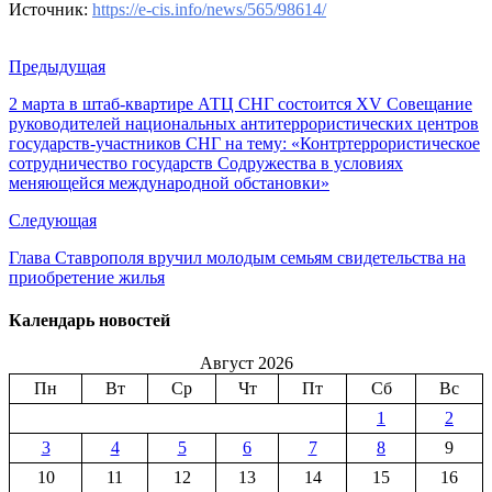
Источник:
https://e-cis.info/news/565/98614/
Предыдущая
2 марта в штаб-квартире АТЦ СНГ состоится XV Совещание
руководителей национальных антитеррористических центров
государств-участников СНГ на тему: «Контртеррористическое
сотрудничество государств Содружества в условиях
меняющейся международной обстановки»
Следующая
Глава Ставрополя вручил молодым семьям свидетельства на
приобретение жилья
Календарь новостей
Август 2026
Пн
Вт
Ср
Чт
Пт
Сб
Вс
1
2
3
4
5
6
7
8
9
10
11
12
13
14
15
16