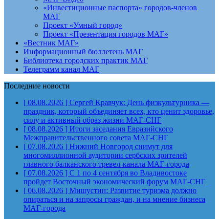
«Инвестиционные паспорта» городов-членов
МАГ
Проект «Умный город»
Проект «Презентация городов МАГ»
«Вестник МАГ»
Информационный бюллетень МАГ
Библиотека городских практик МАГ
Телеграмм канал МАГ
Последние новости
[ 08.08.2026 ]
Сергей Кравчук: День физкультурника —
праздник, который объединяет всех, кто ценит здоровье,
силу и активный образ жизни
МАГ-СНГ
[ 08.08.2026 ]
Итоги заседания Евразийского
Межправительственного совета
МАГ-СНГ
[ 07.08.2026 ]
Нижний Новгород снимут для
многомиллионной аудитории сербских зрителей
главного балканского тревел-канала
МАГ-города
[ 07.08.2026 ]
С 1 по 4 сентября во Владивостоке
пройдет Восточный экономический форум
МАГ-СНГ
[ 06.08.2026 ]
Мишустин: Развитие туризма должно
опираться и на запросы граждан, и на мнение бизнеса
МАГ-города