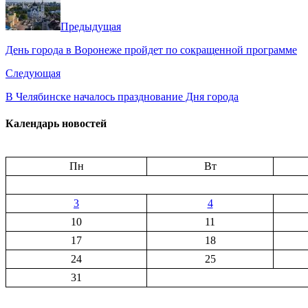
Предыдущая
День города в Воронеже пройдет по сокращенной программе
Следующая
В Челябинске началось празднование Дня города
Календарь новостей
Пн
Вт
3
4
10
11
17
18
24
25
31