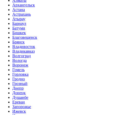
Алматы
Архангельск
Астана
Астрахань
Атырау
Барнаул
Батуми
Бишкек
Благовещенск
Брянск
Владивосток
Владикавказ
Волгоград
Вологда
Воронеж
Гомель
Горловка
Гродно
Грозный
Днепр
Донецк
Душанбе
Ереван
Запорожье
Ижевск