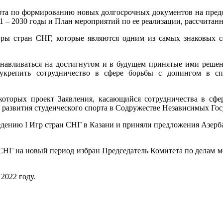
бота по формированию новых долгосрочных документов на предс
21 – 2030 годы и План мероприятий по ее реализации, рассчитан
ры стран СНГ, которые являются одним из самых знаковых с
анавливаться на достигнутом и в будущем принятые ими реше
крепить сотрудничество в сфере борьбы с допингом в спо
 которых проект Заявления, касающийся сотрудничества в сф
азвития студенческого спорта в Содружестве Независимых Госу
дению I Игр стран СНГ в Казани и приняли предложения Азерб
н СНГ на новый период избран Председатель Комитета по делам 
2022 году.