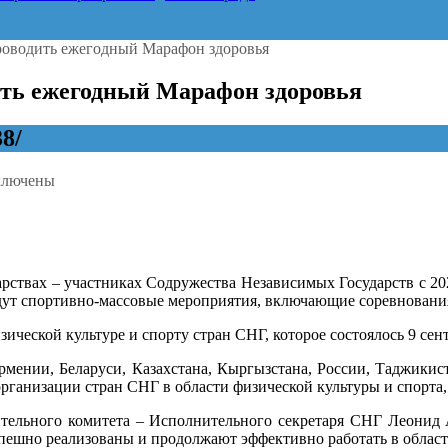
проводить ежегодный Марафон здоровья
дить ежегодный Марафон здоровья
38/
ключены
иси
Г
2
рствах – участниках Содружества Независимых Государств с 202
а
йдут спортивно-массовые мероприятия, включающие соревнования
длагается
водить
ческой культуре и спорту стран СНГ, которое состоялось 9 сент
годный
афон
мении, Беларуси, Казахстана, Кыргызстана, России, Таджикист
ровья
организации стран СНГ в области физической культуры и спорта
ительного комитета – Исполнительного секретаря СНГ Леонид А
ешно реализованы и продолжают эффективно работать в области