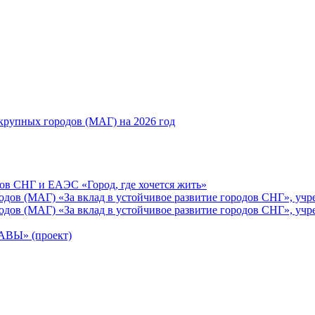
рупных городов (МАГ) на 2026 год
ов СНГ и ЕАЭС «Город, где хочется жить»
ов (МАГ) «За вклад в устойчивое развитие городов СНГ», учр
ов (МАГ) «За вклад в устойчивое развитие городов СНГ», учр
Ы» (проект)