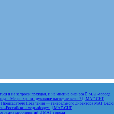
ься и на запросы граждан, и на мнение бизнеса
МАГ-города
года – Мегри хранит духовное наследие веков?
МАГ-СНГ
едседателя Правления — генерального директора МАГ Васю
анско-Российский медиафорум
МАГ-СНГ
рограмма мероприятий
МАГ-города