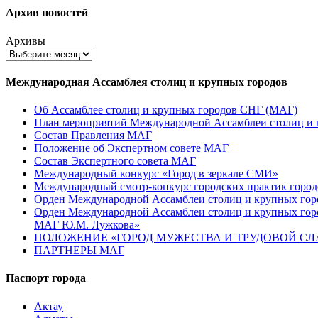
Архив новостей
Архивы
Международная Ассамблея столиц и крупных городов
Об Ассамблее столиц и крупных городов СНГ (МАГ)
План мероприятий Международной Ассамблеи столиц и к
Состав Правления МАГ
Положение об Экспертном совете МАГ
Состав Экспертного совета МАГ
Международный конкурс «Город в зеркале СМИ»
Международный смотр-конкурс городских практик город
Орден Международной Ассамблеи столиц и крупных город
Орден Международной Ассамблеи столиц и крупных город
МАГ Ю.М. Лужкова»
ПОЛОЖЕНИЕ «ГОРОД МУЖЕСТВА И ТРУДОВОЙ СЛАВ
ПАРТНЕРЫ МАГ
Паспорт города
Актау