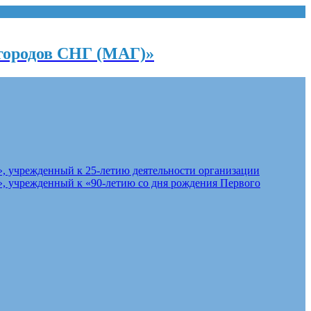
городов СНГ (МАГ)»
, учрежденный к 25-летию деятельности организации
, учрежденный к «90-летию со дня рождения Первого