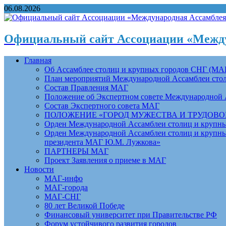
06.08.2026
Официальный сайт Ассоциации «Между
Главная
Об Ассамблее столиц и крупных городов СНГ (МА
План мероприятий Международной Ассамблеи столи
Состав Правления МАГ
Положение об Экспертном совете Международной 
Состав Экспертного совета МАГ
ПОЛОЖЕНИЕ «ГОРОД МУЖЕСТВА И ТРУДОВОЙ 
Орден Международной Ассамблеи столиц и крупных
Орден Международной Ассамблеи столиц и крупных
президента МАГ Ю.М. Лужкова»
ПАРТНЕРЫ МАГ
Проект Заявления о приеме в МАГ
Новости
МАГ-инфо
МАГ-города
МАГ-СНГ
80 лет Великой Победе
Финансовый университет при Правительстве РФ
Форум устойчивого развития городов