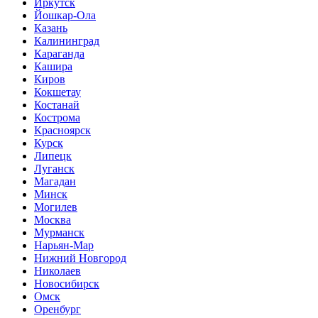
Иркутск
Йошкар-Ола
Казань
Калининград
Караганда
Кашира
Киров
Кокшетау
Костанай
Кострома
Красноярск
Курск
Липецк
Луганск
Магадан
Минск
Могилев
Москва
Мурманск
Нарьян-Мар
Нижний Новгород
Николаев
Новосибирск
Омск
Оренбург