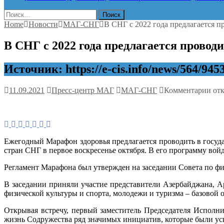
Найти:
Home
Новости
МАГ-СНГ
В СНГ с 2022 года предлагается 
В СНГ с 2022 года предлагается прово
Источник: https://e-cis.info/news/564/945
к
11.09.2021
Пресс-центр МАГ
МАГ-СНГ
Комментарии
от
зап
В
СН
с
202
Ежегодный Марафон здоровья предлагается проводить в госуда
год
стран СНГ в первое воскресенье октября. В его программу во
пре
про
Регламент Марафона был утвержден на заседании Совета по физи
еже
Мар
В заседании приняли участие представители Азербайджана, Ар
здо
физической культуры и спорта, молодежи и туризма – базовой 
Открывая встречу, первый заместитель Председателя Исполн
жизнь Содружества ряд значимых инициатив, которые были усп