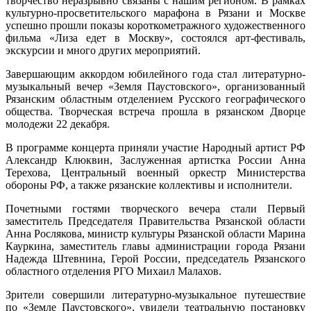
творчество неразрывно связаны с нашим регионом. В рамках
посвя
культурно-просветительского марафона в Рязани и Москве
130-
успешно прошли показы короткометражного художественного
летию
фильма «Лиза едет в Москву», состоялся арт-фестиваль,
со
экскурсии и много других мероприятий.
дня
рожден
Завершающим аккордом юбилейного года стал литературно-
Паусто
музыкальный вечер «Земля Паустовского», организованный
Рязанским областным отделением Русского географического
общества. Творческая встреча прошла в рязанском Дворце
молодежи 22 декабря.
В программе концерта приняли участие Народный артист РФ
Александр Клюквин, Заслуженная артистка России Анна
Терехова, Центральный военный оркестр Министерства
обороны РФ, а также рязанские коллективы и исполнители.
Почетными гостями творческого вечера стали Первый
заместитель Председателя Правительства Рязанской области
Анна Рослякова, министр культуры Рязанской области Марина
Кауркина, заместитель главы администрации города Рязани
Надежда Штевнина, Герой России, председатель Рязанского
областного отделения РГО Михаил Малахов.
Зрители совершили литературно-музыкальное путешествие
по «Земле Паустовского», увидели театральную постановку