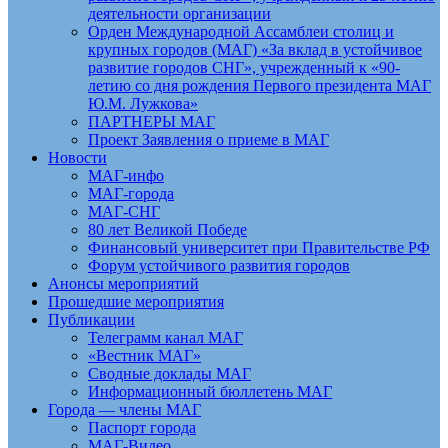
деятельности организации
Орден Международной Ассамблеи столиц и
крупных городов (МАГ) «За вклад в устойчивое
развитие городов СНГ», учрежденный к «90-
летию со дня рождения Первого президента МАГ
Ю.М. Лужкова»
ПАРТНЕРЫ МАГ
Проект Заявления о приеме в МАГ
Новости
МАГ-инфо
МАГ-города
МАГ-СНГ
80 лет Великой Победе
Финансовый университет при Правительстве РФ
Форум устойчивого развития городов
Анонсы мероприятий
Прошедшие мероприятия
Публикации
Телеграмм канал МАГ
«Вестник МАГ»
Сводные доклады МАГ
Информационный бюллетень МАГ
Города — члены МАГ
Паспорт города
МАГ-Видео