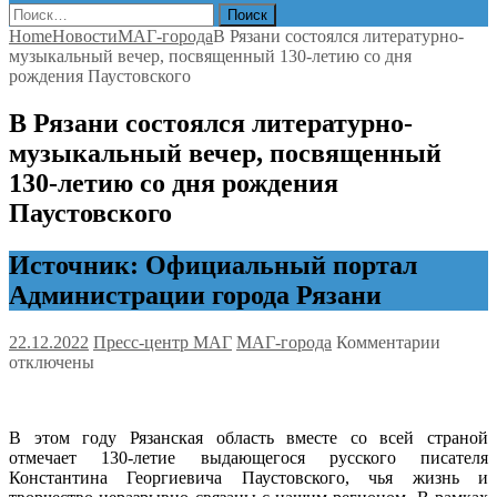
Найти:
Home
Новости
МАГ-города
В Рязани состоялся литературно-
музыкальный вечер, посвященный 130-летию со дня
рождения Паустовского
В Рязани состоялся литературно-
музыкальный вечер, посвященный
130-летию со дня рождения
Паустовского
Источник: Официальный портал
Администрации города Рязани
к
22.12.2022
Пресс-центр МАГ
МАГ-города
Комментарии
записи
отключены
В
Рязани
состоял
В этом году Рязанская область вместе со всей страной
литера
отмечает 130-летие выдающегося русского писателя
музыка
Константина Георгиевича Паустовского, чья жизнь и
вечер,