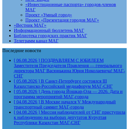
«Инвестиционные паспорта» городов-членов
МАГ
Проект «Умный город»
Проект «Презентация городов МАГ»
«Вестник МАГ»
Информационный бюллетень МАГ
Библиотека городских практик МАГ
Телеграмм канал МАГ
Последние новости
[ 06.08.2026 ]
ПОЗДРАВЛЯЕМ С ЮБИЛЕЕМ
Заместителя Председателя Правления — генерального
директора МАГ Васюнькина Юрия Николаевича!
МАГ-
СНГ
[ 05.08.2026 ]
В Санкт-Петербурге состоялся III
Казахстанско-Российский медиафорум
МАГ-СНГ
[ 05.08.2026 ]
День города Йошкар-Ола — 2026. Дата и
программа мероприятий
МАГ-города
[ 04.08.2026 ]
В Москве начался V Международный
транспортный саммит
МАГ-города
[ 04.08.2026 ]
Миссия наблюдателей от СНГ приступила
к наблюдению на выборах депутатов Курултая
Республики Казахстан
МАГ-СНГ