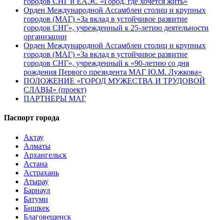
городов СНГ и ЕАЭС «Город, где хочется жить»
Орден Международной Ассамблеи столиц и крупных
городов (МАГ) «За вклад в устойчивое развитие
городов СНГ», учрежденный к 25-летию деятельности
организации
Орден Международной Ассамблеи столиц и крупных
городов (МАГ) «За вклад в устойчивое развитие
городов СНГ», учрежденный к «90-летию со дня
рождения Первого президента МАГ Ю.М. Лужкова»
ПОЛОЖЕНИЕ «ГОРОД МУЖЕСТВА И ТРУДОВОЙ
СЛАВЫ» (проект)
ПАРТНЕРЫ МАГ
Паспорт города
Актау
Алматы
Архангельск
Астана
Астрахань
Атырау
Барнаул
Батуми
Бишкек
Благовещенск