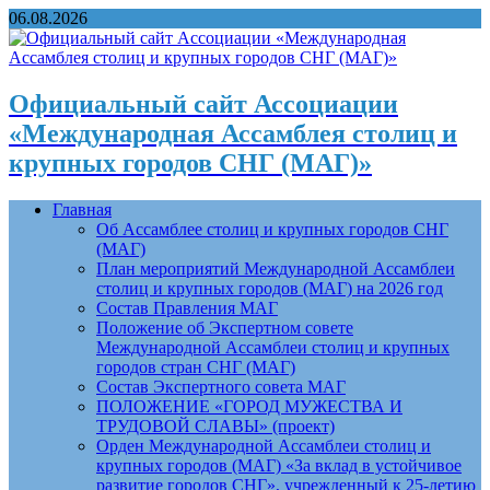
06.08.2026
Официальный сайт Ассоциации
«Международная Ассамблея столиц и
крупных городов СНГ (МАГ)»
Главная
Об Ассамблее столиц и крупных городов СНГ
(МАГ)
План мероприятий Международной Ассамблеи
столиц и крупных городов (МАГ) на 2026 год
Состав Правления МАГ
Положение об Экспертном совете
Международной Ассамблеи столиц и крупных
городов стран СНГ (МАГ)
Состав Экспертного совета МАГ
ПОЛОЖЕНИЕ «ГОРОД МУЖЕСТВА И
ТРУДОВОЙ СЛАВЫ» (проект)
Орден Международной Ассамблеи столиц и
крупных городов (МАГ) «За вклад в устойчивое
развитие городов СНГ», учрежденный к 25-летию