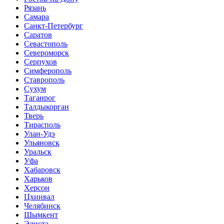
Рязань
Самара
Санкт-Петербург
Саратов
Севастополь
Североморск
Серпухов
Симферополь
Ставрополь
Сухум
Таганрог
Tалдыкорган
Тверь
Тирасполь
Улан-Удэ
Ульяновск
Уральск
Уфа
Хабаровск
Харьков
Херсон
Цхинвал
Челябинск
Шымкент
Элиста