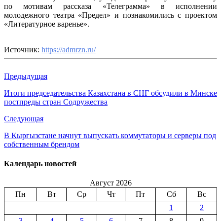
по мотивам рассказа «Телеграмма» в исполнении
молодежного театра «Предел» и познакомились с проектом
«Литературное варенье».
Источник:
https://admrzn.ru/
Предыдущая
Итоги председательства Казахстана в СНГ обсудили в Минске
постпреды стран Содружества
Следующая
В Кыргызстане начнут выпускать коммутаторы и серверы под
собственным брендом
Календарь новостей
Август 2026
Пн
Вт
Ср
Чт
Пт
Сб
Вс
1
2
3
4
5
6
7
8
9