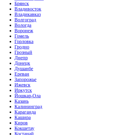
Брянск
Владивосток
Владикавказ
Волгоград
Вологда
Воронеж
Гомель
Горловка
Гродно
Грозный
Днепр
Донецк
Душанбе
Ереван
Запорожье
Ижевск
Иркутск
Йошкар-Ола
Казань
Калининград
Караганда
Кашира
Киров
Кокшетау
Костанай