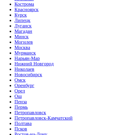
Кострома
Красноярск
Курск
Липецк
Луганск
Магадан
Минск
Могилев
Москва
Мурманск
Нарьян-Мар
Нижний Новгород
Николаев
Новосибирск
Омск
Оренбург
Орел
Ош
Пенза
Пермь
Петропавловск
Петропавловск-Камчатский
Полтава
Псков
Ростов-на-Дону