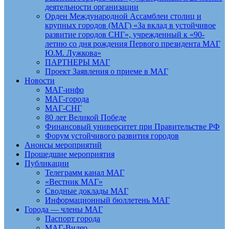
деятельности организации
Орден Международной Ассамблеи столиц и
крупных городов (МАГ) «За вклад в устойчивое
развитие городов СНГ», учрежденный к «90-
летию со дня рождения Первого президента МАГ
Ю.М. Лужкова»
ПАРТНЕРЫ МАГ
Проект Заявления о приеме в МАГ
Новости
МАГ-инфо
МАГ-города
МАГ-СНГ
80 лет Великой Победе
Финансовый университет при Правительстве РФ
Форум устойчивого развития городов
Анонсы мероприятий
Прошедшие мероприятия
Публикации
Телеграмм канал МАГ
«Вестник МАГ»
Сводные доклады МАГ
Информационный бюллетень МАГ
Города — члены МАГ
Паспорт города
МАГ-Видео