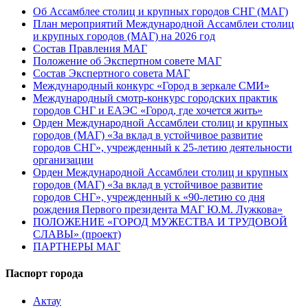
Об Ассамблее столиц и крупных городов СНГ (МАГ)
План мероприятий Международной Ассамблеи столиц
и крупных городов (МАГ) на 2026 год
Состав Правления МАГ
Положение об Экспертном совете МАГ
Состав Экспертного совета МАГ
Международный конкурс «Город в зеркале СМИ»
Международный смотр-конкурс городских практик
городов СНГ и ЕАЭС «Город, где хочется жить»
Орден Международной Ассамблеи столиц и крупных
городов (МАГ) «За вклад в устойчивое развитие
городов СНГ», учрежденный к 25-летию деятельности
организации
Орден Международной Ассамблеи столиц и крупных
городов (МАГ) «За вклад в устойчивое развитие
городов СНГ», учрежденный к «90-летию со дня
рождения Первого президента МАГ Ю.М. Лужкова»
ПОЛОЖЕНИЕ «ГОРОД МУЖЕСТВА И ТРУДОВОЙ
СЛАВЫ» (проект)
ПАРТНЕРЫ МАГ
Паспорт города
Актау