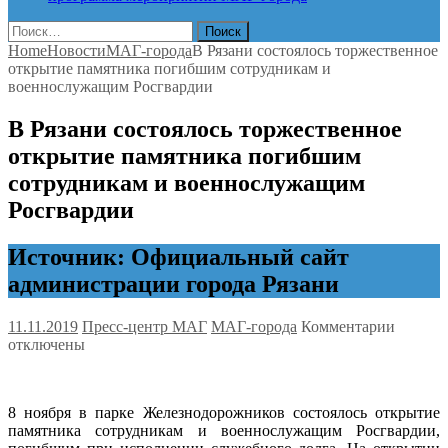
Найти:
Home
Новости
МАГ-города
В Рязани состоялось торжественное
открытие памятника погибшим сотрудникам и
военнослужащим Росгвардии
В Рязани состоялось торжественное
открытие памятника погибшим
сотрудникам и военнослужащим
Росгвардии
Источник: Официальный сайт
администрации города Рязани
к
11.11.2019
Пресс-центр МАГ
МАГ-города
Комментарии
записи
отключены
В
Рязани
состоял
8 ноября в парке Железнодорожников состоялось открытие
торжес
памятника сотрудникам и военнослужащим Росгвардии,
открыт