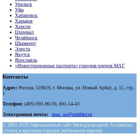
Уральск
Уфа
Хабаровск
Харьков
Херсон
Цхинвал
Челябинск
Шымкент
Элиста
Якутск
Ярославль
«Инвестиционные паспорта» городов-членов МАГ
Контакты
Адрес:
Россия, 119019, г. Москва, ул. Новый Арбат, д. 11, стр.
1
Телефон:
(495) 691-90-59, 691-14-43
Электронная почта:
mag_oo@rambler.ru
© 2001-2026 Официальный сайт Международной Ассамблеи
столиц и крупных городов (мобильная версия)