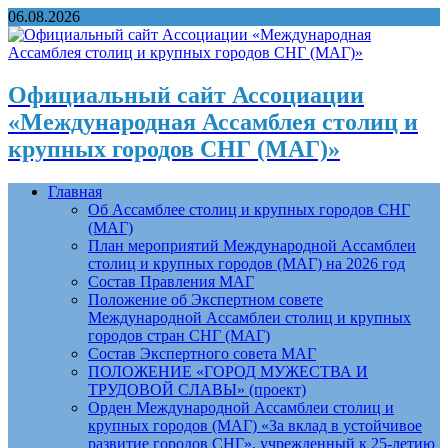
06.08.2026
Официальный сайт Ассоциации
«Международная Ассамблея столиц и
крупных городов СНГ (МАГ)»
Главная
Об Ассамблее столиц и крупных городов СНГ
(МАГ)
План мероприятий Международной Ассамблеи
столиц и крупных городов (МАГ) на 2026 год
Состав Правления МАГ
Положение об Экспертном совете
Международной Ассамблеи столиц и крупных
городов стран СНГ (МАГ)
Состав Экспертного совета МАГ
ПОЛОЖЕНИЕ «ГОРОД МУЖЕСТВА И
ТРУДОВОЙ СЛАВЫ» (проект)
Орден Международной Ассамблеи столиц и
крупных городов (МАГ) «За вклад в устойчивое
развитие городов СНГ», учрежденный к 25-летию