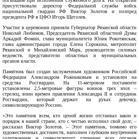
погибшим при исполнении служебного долга. На открытии
памятн
присутствовали директор Федеральной службы войск
погибш
национальной гвардии РФ Виктор Золотов и полпред
сотруд
президента РФ в ЦФО Игорь Щеголев.
и
военно
Участие в церемонии приняли Губернатор Рязанской области
Росгва
Николай Любимов, Председатель Рязанской областной Думы
Аркадий Фомин, глава муниципалитета Юлия Рокотянская,
глава администрации города Елена Сорокина, митрополит
Рязанский и Михайловский Марк, руководители силовых
ведомств, представители областных и муниципальных
органов власти.
Памятник был создан заслуженным художником Российской
Федерации Александром Рожниковым и установлен на
средства Росгвардии. На 11-метровом постаменте
установлены 2,5-метровые фигуры воинов трех эпох –
стрелец, воин времен правления Александра II и сотрудник
Росгвардии, который держит на руках девочку,
символизирующую Россию.
«Это памятник всем, кто ценой жизни отстаивал закон и
порядок в нашей стране, кто с честью исполнил свой долг, –
рассказал Виктор Золотов. – Этот памятник, помимо его
художественных достоинств, наполнен глубоким внутренним
содержанием и символизирует единение всех органов