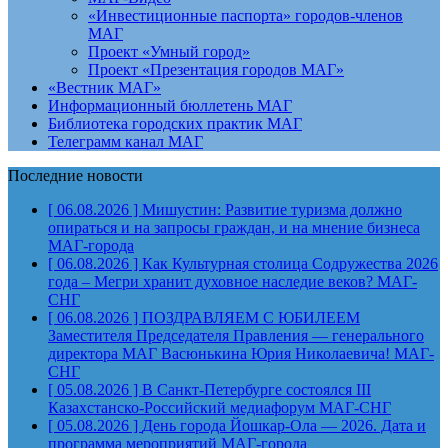
«Инвестиционные паспорта» городов-членов
МАГ
Проект «Умный город»
Проект «Презентация городов МАГ»
«Вестник МАГ»
Информационный бюллетень МАГ
Библиотека городских практик МАГ
Телеграмм канал МАГ
Последние новости
[ 06.08.2026 ]
Мишустин: Развитие туризма должно
опираться и на запросы граждан, и на мнение бизнеса
МАГ-города
[ 06.08.2026 ]
Как Культурная столица Содружества 2026
года – Мегри хранит духовное наследие веков?
МАГ-
СНГ
[ 06.08.2026 ]
ПОЗДРАВЛЯЕМ С ЮБИЛЕЕМ
Заместителя Председателя Правления — генерального
директора МАГ Васюнькина Юрия Николаевича!
МАГ-
СНГ
[ 05.08.2026 ]
В Санкт-Петербурге состоялся III
Казахстанско-Российский медиафорум
МАГ-СНГ
[ 05.08.2026 ]
День города Йошкар-Ола — 2026. Дата и
программа мероприятий
МАГ-города