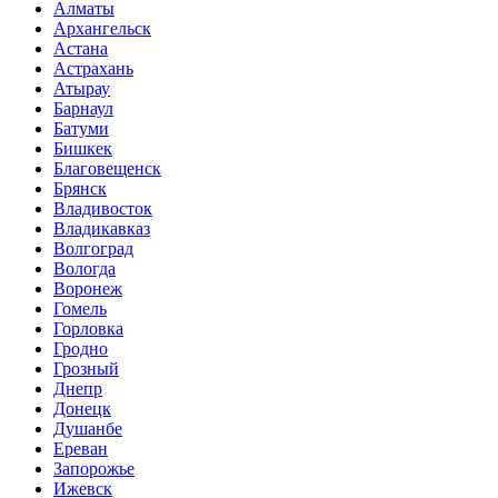
Алматы
Архангельск
Астана
Астрахань
Атырау
Барнаул
Батуми
Бишкек
Благовещенск
Брянск
Владивосток
Владикавказ
Волгоград
Вологда
Воронеж
Гомель
Горловка
Гродно
Грозный
Днепр
Донецк
Душанбе
Ереван
Запорожье
Ижевск