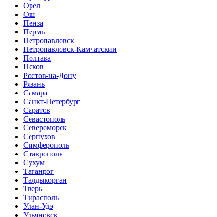
Орел
Ош
Пенза
Пермь
Петропавловск
Петропавловск-Камчатский
Полтава
Псков
Ростов-на-Дону
Рязань
Самара
Санкт-Петербург
Саратов
Севастополь
Североморск
Серпухов
Симферополь
Ставрополь
Сухум
Таганрог
Tалдыкорган
Тверь
Тирасполь
Улан-Удэ
Ульяновск