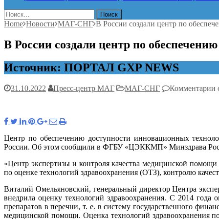
Найти:
Home
Новости
МАГ-СНГ
В России создали центр по обеспе
В России создали центр по обеспечени
Источник: ПОРТАЛ GXP NEWS
к
31.10.2022
Пресс-центр МАГ
МАГ-СНГ
Комментарии
з
с
ц
Центр по обеспечению доступности инновационных техноло
России. Об этом сообщили в ФГБУ «ЦЭККМП» Минздрава Рос
д
«Центр экспертизы и контроля качества медицинской помощи 
по оценке технологий здравоохранения (ОТЗ), контролю каче
т
в
Виталий Омельяновский, генеральный директор Центра экспер
с
внедрила оценку технологий здравоохранения. С 2014 года 
препаратов в перечни, т. е. в систему государственного фин
медицинской помощи. Оценка технологий здравоохранения поз