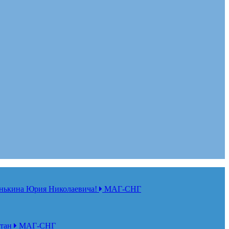
нькина Юрия Николаевича!
МАГ-СНГ
стан
МАГ-СНГ