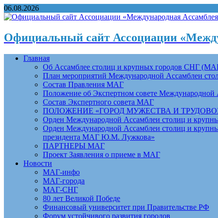
06.08.2026
Официальный сайт Ассоциации «Между
Главная
Об Ассамблее столиц и крупных городов СНГ (МА
План мероприятий Международной Ассамблеи столи
Состав Правления МАГ
Положение об Экспертном совете Международной 
Состав Экспертного совета МАГ
ПОЛОЖЕНИЕ «ГОРОД МУЖЕСТВА И ТРУДОВОЙ 
Орден Международной Ассамблеи столиц и крупных
Орден Международной Ассамблеи столиц и крупных
президента МАГ Ю.М. Лужкова»
ПАРТНЕРЫ МАГ
Проект Заявления о приеме в МАГ
Новости
МАГ-инфо
МАГ-города
МАГ-СНГ
80 лет Великой Победе
Финансовый университет при Правительстве РФ
Форум устойчивого развития городов