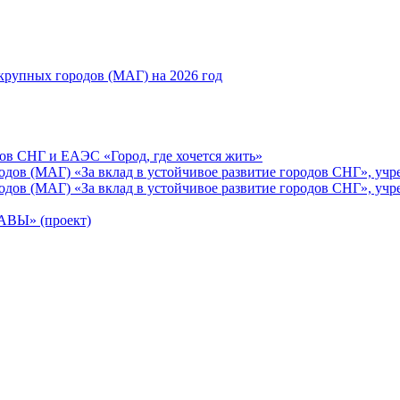
рупных городов (МАГ) на 2026 год
ов СНГ и ЕАЭС «Город, где хочется жить»
ов (МАГ) «За вклад в устойчивое развитие городов СНГ», учр
ов (МАГ) «За вклад в устойчивое развитие городов СНГ», учр
Ы» (проект)