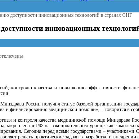
чению доступности инновационных технологий в странах СНГ
ю доступности инновационных технологи
отключены
аписи
В
России
оздали
ентр
гий, контролю качества и повышению эффективности финан
по
сии.
обеспечению
оступности
Минздрава России получил статус базовой организации госуда
инновационных
ства и финансированию медицинской помощи», – говорится в со
ехнологий
тизы и контроля качества медицинской помощи Минздрава России
транах
она закреплена в РФ на законодательном уровне как комплекс
СНГ
ансирования. Сегодня перед всеми государствами – участниками
воляет решать практические задачи в разработке и внедрении