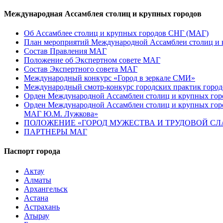
Международная Ассамблея столиц и крупных городов
Об Ассамблее столиц и крупных городов СНГ (МАГ)
План мероприятий Международной Ассамблеи столиц и к
Состав Правления МАГ
Положение об Экспертном совете МАГ
Состав Экспертного совета МАГ
Международный конкурс «Город в зеркале СМИ»
Международный смотр-конкурс городских практик город
Орден Международной Ассамблеи столиц и крупных город
Орден Международной Ассамблеи столиц и крупных город
МАГ Ю.М. Лужкова»
ПОЛОЖЕНИЕ «ГОРОД МУЖЕСТВА И ТРУДОВОЙ СЛАВ
ПАРТНЕРЫ МАГ
Паспорт города
Актау
Алматы
Архангельск
Астана
Астрахань
Атырау