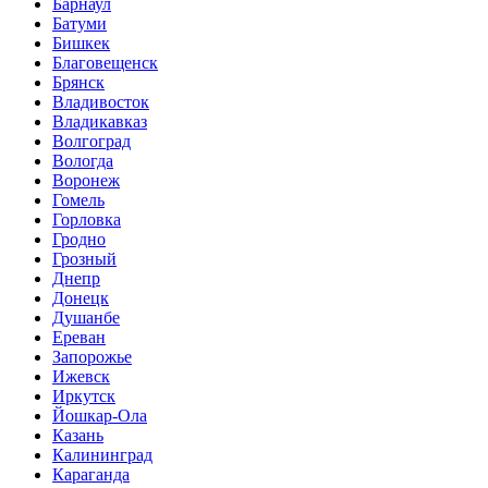
Барнаул
Батуми
Бишкек
Благовещенск
Брянск
Владивосток
Владикавказ
Волгоград
Вологда
Воронеж
Гомель
Горловка
Гродно
Грозный
Днепр
Донецк
Душанбе
Ереван
Запорожье
Ижевск
Иркутск
Йошкар-Ола
Казань
Калининград
Караганда