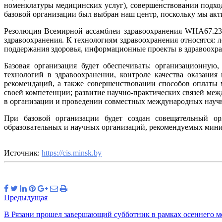
номенклатуры медицинских услуг), совершенствовании подхо
базовой организации был выбран наш центр, поскольку мы ак
Резолюция Всемирной ассамблеи здравоохранения WHA67.23, 
здравоохранения. К технологиям здравоохранения относятся:
поддержания здоровья, информационные проекты в здравоохра
Базовая организация будет обеспечивать: организационну
технологий в здравоохранении, контроле качества оказани
рекомендаций, а также совершенствовании способов оплаты
своей компетенции; развитие научно-практических связей ме
в организации и проведении совместных международных науч
При базовой организации будет создан совещательный ор
образовательных и научных организаций, рекомендуемых мини
Источник:
https://cis.minsk.by
Предыдущая
В Рязани прошел завершающий субботник в рамках осеннего м