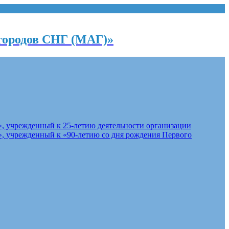
городов СНГ (МАГ)»
, учрежденный к 25-летию деятельности организации
, учрежденный к «90-летию со дня рождения Первого