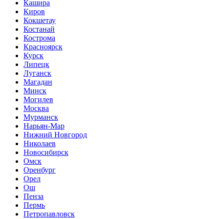
Кашира
Киров
Кокшетау
Костанай
Кострома
Красноярск
Курск
Липецк
Луганск
Магадан
Минск
Могилев
Москва
Мурманск
Нарьян-Мар
Нижний Новгород
Николаев
Новосибирск
Омск
Оренбург
Орел
Ош
Пенза
Пермь
Петропавловск