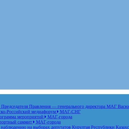
едседателя Правления — генерального директора МАГ Васю
анско-Российский медиафорум
МАГ-СНГ
рограмма мероприятий
МАГ-города
спортный саммит
МАГ-города
 наблюдению на выборах депутатов Курултая Республики Казах