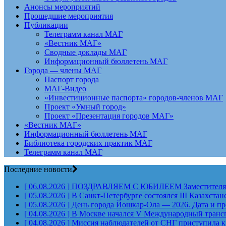
Анонсы мероприятий
Прошедшие мероприятия
Публикации
Телеграмм канал МАГ
«Вестник МАГ»
Сводные доклады МАГ
Информационный бюллетень МАГ
Города — члены МАГ
Паспорт города
МАГ-Видео
«Инвестиционные паспорта» городов-членов МАГ
Проект «Умный город»
Проект «Презентация городов МАГ»
«Вестник МАГ»
Информационный бюллетень МАГ
Библиотека городских практик МАГ
Телеграмм канал МАГ
Последние новости
[ 06.08.2026 ]
ПОЗДРАВЛЯЕМ С ЮБИЛЕЕМ Заместителя Пр
[ 05.08.2026 ]
В Санкт-Петербурге состоялся III Казахст
[ 05.08.2026 ]
День города Йошкар-Ола — 2026. Дата и п
[ 04.08.2026 ]
В Москве начался V Международный тран
[ 04.08.2026 ]
Миссия наблюдателей от СНГ приступила к