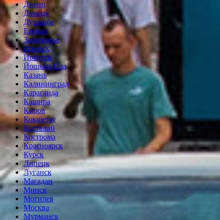
Днепр
Донецк
Душанбе
Ереван
Запорожье
Ижевск
Иркутск
Йошкар-Ола
Казань
Калининград
Караганда
Кашира
Киров
Кокшетау
Костанай
Кострома
Красноярск
Курск
Липецк
Луганск
Магадан
Минск
Могилев
Москва
Мурманск