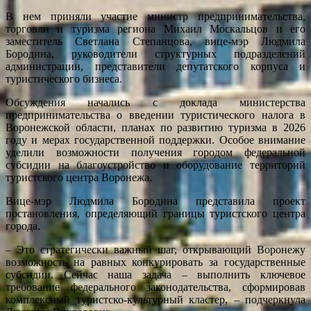
тур
В нем приняли участие министр предпринимательства,
в
торговли и туризма региона Михаил Москальцов и его
Вор
заместитель Светлана Степанцова, вице-мэр Людмила
Бородина, руководители структурных подразделений
администрации, представители депутатского корпуса и
туристического бизнеса.
Обсуждения начались с доклада министерства
предпринимательства о введении туристического налога в
Воронежской области, планах по развитию туризма в 2026
году и мерах государственной поддержки. Особое внимание
уделили возможности получения городом федеральной
субсидии на благоустройство и оборудование территорий
туристского центра Воронежа.
Вице-мэр Людмила Бородина представила проект
постановления, определяющий границы туристского центра
города.
– Это стратегически важный шаг, открывающий Воронежу
возможность на равных конкурировать за государственные
субсидии. Сейчас наша задача – выполнить ключевое
требование федерального законодательства, сформировав
комплексный туристско-культурный кластер, – подчеркнула