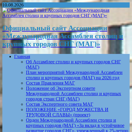
10.08.2026
Официальный сайт Ассоциации
«Международная Ассамблея столиц и
крупных городов СНГ (МАГ)»
Главная
Об Ассамблее столиц и крупных городов СНГ
(МАГ)
План мероприятий Международной Ассамблеи
столиц и крупных городов (МАГ) на 2026 год
Состав Правления МАГ
Положение об Экспертном совете
Международной Ассамблеи столиц и крупных
городов стран СНГ (МАГ)
Состав Экспертного совета МАГ
ПОЛОЖЕНИЕ «ГОРОД МУЖЕСТВА И
ТРУДОВОЙ СЛАВЫ» (проект)
Орден Международной Ассамблеи столиц и
крупных городов (МАГ) «За вклад в устойчивое
развитие городов СНГ», учрежденный к 25-летию