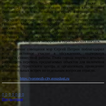
патриотический и индустриально-научный. Также он
подчеркнул важность организации регулярных качественных
фестивалей и привлекательных для туристов мероприятий.
Директор туроператора «Воронежский путешественник»
Геннадий Малыш акцентировал внимание на развитии
детского и школьного туризма. Он особо выделил
необходимость легализации сферы детского отдыха и
усиления контроля за качеством услуг, предоставляемых при
организации школьных экскурсий и туристических поездок.
В завершение совещания мэр Сергей Петрин поблагодарил
всех за активное участие в обсуждениях, подчеркнув
важность совместной работы. Глава города поручил детально
рассмотреть перечень предлагаемых объектов для включения
в границы туристского центра и организовать проведение
дополнительных встреч по отдельным вопросам отрасли.
Источник:
https://voronezh-city.gosuslugi.ru
Предыдущая