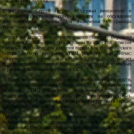
Людмила Викторовна.
Глава города Сергей Петрин поддержал инициативу и
предложил участникам совета вынести на обсуждение
дополнительные объекты для включения в границы
туристского центра.
Директор Туристско-информационного центра Воронежа
Екатерина Шрамко представила планы на 2026 год, отметив
прочный фундамент для развития города как туристического
центра. Базовую программу ТИЦ реализует уже сейчас:
консультирует гостей и жителей города, продвигает
туристический потенциал Воронежа, участвует в ключевых
отраслевых выставках-форумах и т.д.
– Ищем возможности привлечения внебюджетных средств,
организации совместных мероприятий с туристическим
бизнесом. ТИЦ Воронежа подключается и готов
поддерживать реализацию культурных, инфраструктурных,
инвестиционных проектов в сфере развития туризма в городе,
– добавила Екатерина Андреевна.
Предприниматель Сергей Слабунов поднял вопросы
позиционирования и продвижения Воронежа как Столицы
Черноземья. Он выделил ключевые направления развития
туризма: семейный, гастрономический, историко-