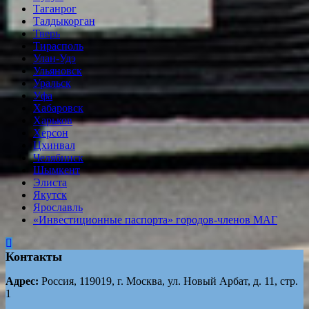
Таганрог
Tалдыкорган
Тверь
Тирасполь
Улан-Удэ
Ульяновск
Уральск
Уфа
Хабаровск
Харьков
Херсон
Цхинвал
Челябинск
Шымкент
Элиста
Якутск
Ярославль
«Инвестиционные паспорта» городов-членов МАГ
Контакты
Адрес:
Россия, 119019, г. Москва, ул. Новый Арбат, д. 11, стр.
1