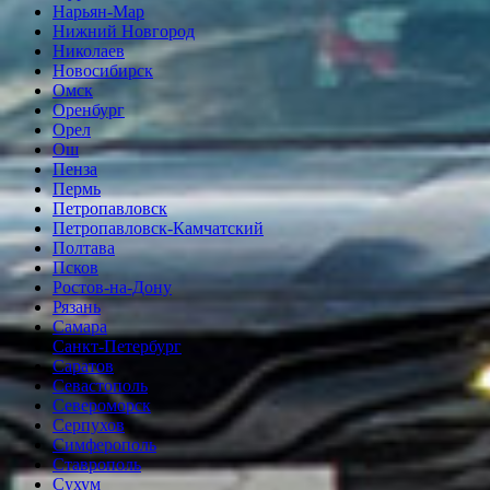
Нарьян-Мар
Нижний Новгород
Николаев
Новосибирск
Омск
Оренбург
Орел
Ош
Пенза
Пермь
Петропавловск
Петропавловск-Камчатский
Полтава
Псков
Ростов-на-Дону
Рязань
Самара
Санкт-Петербург
Саратов
Севастополь
Североморск
Серпухов
Симферополь
Ставрополь
Сухум