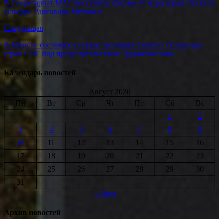
В Секретариат МАГ поступило письмо от мэра города Казани
Ильсура Раисовича Метшина
Следующая
В Минске состоялось первое заседание Совета постпредов
стран СНГ под председательством Туркменистана
Календарь новостей
Август 2026
Пн
Вт
Ср
Чт
Пт
Сб
Вс
1
2
3
4
5
6
7
8
9
10
11
12
13
14
15
16
17
18
19
20
21
22
23
24
25
26
27
28
29
30
31
« Июл
Архив новостей