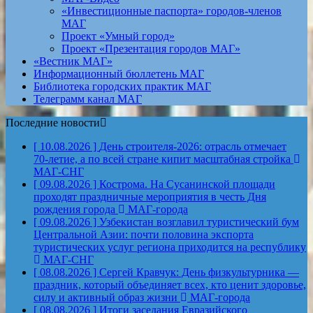
«Инвестиционные паспорта» городов-членов
МАГ
Проект «Умный город»
Проект «Презентация городов МАГ»
«Вестник МАГ»
Информационный бюллетень МАГ
Библиотека городских практик МАГ
Телеграмм канал МАГ
Последние новости
[ 10.08.2026 ]
День строителя‑2026: отрасль отмечает
70‑летие, а по всей стране кипит масштабная стройка
МАГ-СНГ
[ 09.08.2026 ]
Кострома. На Сусанинской площади
проходят праздничные мероприятия в честь Дня
рождения города
МАГ-города
[ 09.08.2026 ]
Узбекистан возглавил туристический бум
Центральной Азии: почти половина экспорта
туристических услуг региона приходится на республику
МАГ-СНГ
[ 08.08.2026 ]
Сергей Кравчук: День физкультурника —
праздник, который объединяет всех, кто ценит здоровье,
силу и активный образ жизни
МАГ-города
[ 08.08.2026 ]
Итоги заседания Евразийского