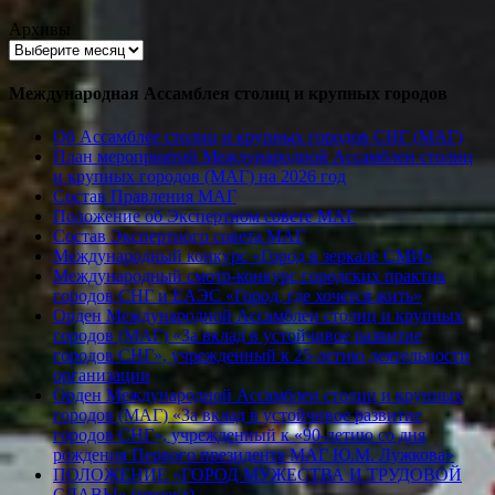
Архивы
Международная Ассамблея столиц и крупных городов
Об Ассамблее столиц и крупных городов СНГ (МАГ)
План мероприятий Международной Ассамблеи столиц
и крупных городов (МАГ) на 2026 год
Состав Правления МАГ
Положение об Экспертном совете МАГ
Состав Экспертного совета МАГ
Международный конкурс «Город в зеркале СМИ»
Международный смотр-конкурс городских практик
городов СНГ и ЕАЭС «Город, где хочется жить»
Орден Международной Ассамблеи столиц и крупных
городов (МАГ) «За вклад в устойчивое развитие
городов СНГ», учрежденный к 25-летию деятельности
организации
Орден Международной Ассамблеи столиц и крупных
городов (МАГ) «За вклад в устойчивое развитие
городов СНГ», учрежденный к «90-летию со дня
рождения Первого президента МАГ Ю.М. Лужкова»
ПОЛОЖЕНИЕ «ГОРОД МУЖЕСТВА И ТРУДОВОЙ
СЛАВЫ» (проект)