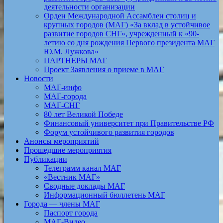
деятельности организации
Орден Международной Ассамблеи столиц и
крупных городов (МАГ) «За вклад в устойчивое
развитие городов СНГ», учрежденный к «90-
летию со дня рождения Первого президента МАГ
Ю.М. Лужкова»
ПАРТНЕРЫ МАГ
Проект Заявления о приеме в МАГ
Новости
МАГ-инфо
МАГ-города
МАГ-СНГ
80 лет Великой Победе
Финансовый университет при Правительстве РФ
Форум устойчивого развития городов
Анонсы мероприятий
Прошедшие мероприятия
Публикации
Телеграмм канал МАГ
«Вестник МАГ»
Сводные доклады МАГ
Информационный бюллетень МАГ
Города — члены МАГ
Паспорт города
МАГ-Видео