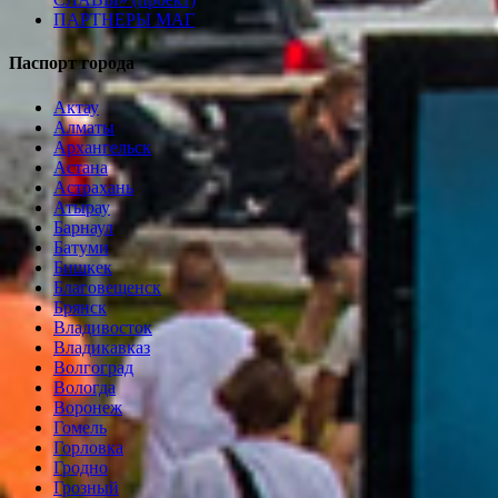
ПАРТНЕРЫ МАГ
Паспорт города
Актау
Алматы
Архангельск
Астана
Астрахань
Атырау
Барнаул
Батуми
Бишкек
Благовещенск
Брянск
Владивосток
Владикавказ
Волгоград
Вологда
Воронеж
Гомель
Горловка
Гродно
Грозный