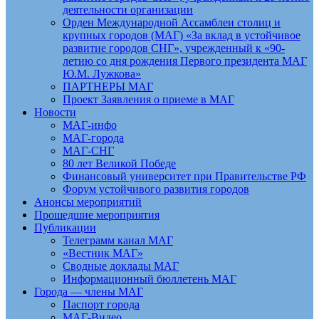
деятельности организации
Орден Международной Ассамблеи столиц и
крупных городов (МАГ) «За вклад в устойчивое
развитие городов СНГ», учрежденный к «90-
летию со дня рождения Первого президента МАГ
Ю.М. Лужкова»
ПАРТНЕРЫ МАГ
Проект Заявления о приеме в МАГ
Новости
МАГ-инфо
МАГ-города
МАГ-СНГ
80 лет Великой Победе
Финансовый университет при Правительстве РФ
Форум устойчивого развития городов
Анонсы мероприятий
Прошедшие мероприятия
Публикации
Телеграмм канал МАГ
«Вестник МАГ»
Сводные доклады МАГ
Информационный бюллетень МАГ
Города — члены МАГ
Паспорт города
МАГ-Видео