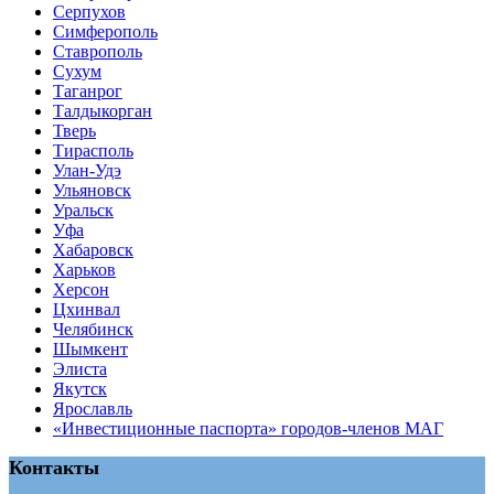
Серпухов
Симферополь
Ставрополь
Сухум
Таганрог
Tалдыкорган
Тверь
Тирасполь
Улан-Удэ
Ульяновск
Уральск
Уфа
Хабаровск
Харьков
Херсон
Цхинвал
Челябинск
Шымкент
Элиста
Якутск
Ярославль
«Инвестиционные паспорта» городов-членов МАГ
Контакты