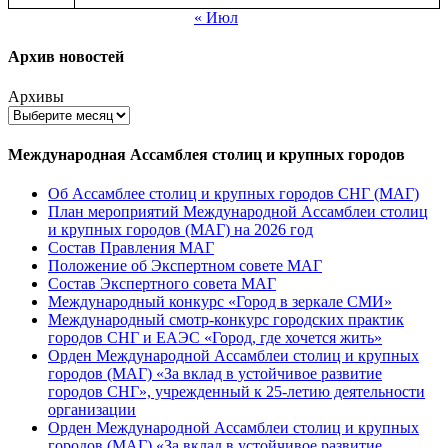
« Июл
Архив новостей
Архивы
Международная Ассамблея столиц и крупных городов
Об Ассамблее столиц и крупных городов СНГ (МАГ)
План мероприятий Международной Ассамблеи столиц
и крупных городов (МАГ) на 2026 год
Состав Правления МАГ
Положение об Экспертном совете МАГ
Состав Экспертного совета МАГ
Международный конкурс «Город в зеркале СМИ»
Международный смотр-конкурс городских практик
городов СНГ и ЕАЭС «Город, где хочется жить»
Орден Международной Ассамблеи столиц и крупных
городов (МАГ) «За вклад в устойчивое развитие
городов СНГ», учрежденный к 25-летию деятельности
организации
Орден Международной Ассамблеи столиц и крупных
городов (МАГ) «За вклад в устойчивое развитие