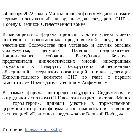
Минске
постпред
24 ноября 2022 года в Минске прошел форум «Единой памяти
государст
верны», посвященный вкладу народов государств СНГ в
Содружес
Победу в Великой Отечественной войне.
и
сотрудни
В мероприятиях форума приняли участие члены Совета
Исполко
постоянных полномочных представителей государств –
СНГ
участников Содружества при уставных и других органах
приняли
Содружества, депутаты Палаты представителей
участие
Национального собрания Республики Беларусь,
в
представители дипломатических миссий иностранных
мероприя
государств в Беларуси, белорусских общественных
форума
объединений, ветеранских организаций, а также делегация
«Единой
Исполнительного комитета СНГ во главе с первым
памяти
заместителем Председателя Леонидом Анфимовым.
верны»
В рамках форума постпреды государств Содружества и
сотрудники Исполкома СНГ возложили цветы к стеле «Минск
— город-герой», приняли участие в торжественной
церемонии открытия форума и ознакомились с выставочной
экспозицией «Единство народов – залог Великой Победы».
Источник:
https://cis.minsk.by/