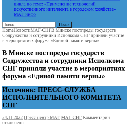
цикла по теме: «Применение технологий
искусственного интеллекта в городском хозяйстве»
МАГ-инфо
Найти:
Home
Новости
МАГ-СНГ
В Минске постпреды государств
Содружества и сотрудники Исполкома СНГ приняли участие
в мероприятиях форума «Единой памяти верны»
В Минске постпреды государств
Содружества и сотрудники Исполкома
СНГ приняли участие в мероприятиях
форума «Единой памяти верны»
Источник: ПРЕСС-СЛУЖБА
ИСПОЛНИТЕЛЬНОГО КОМИТЕТА
СНГ
к
24.11.2022
Пресс-центр МАГ
МАГ-СНГ
Комментарии
записи
отключены
В