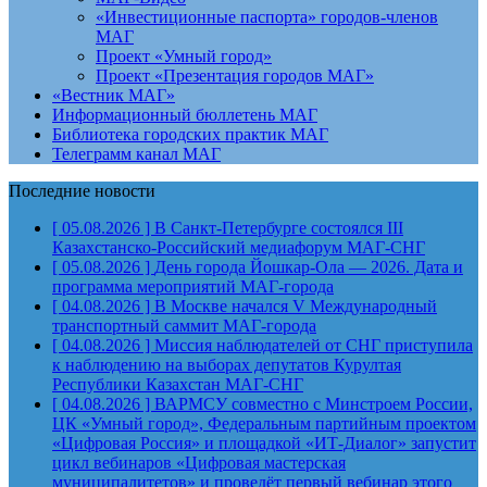
«Инвестиционные паспорта» городов-членов
МАГ
Проект «Умный город»
Проект «Презентация городов МАГ»
«Вестник МАГ»
Информационный бюллетень МАГ
Библиотека городских практик МАГ
Телеграмм канал МАГ
Последние новости
[ 05.08.2026 ]
В Санкт-Петербурге состоялся III
Казахстанско-Российский медиафорум
МАГ-СНГ
[ 05.08.2026 ]
День города Йошкар-Ола — 2026. Дата и
программа мероприятий
МАГ-города
[ 04.08.2026 ]
В Москве начался V Международный
транспортный саммит
МАГ-города
[ 04.08.2026 ]
Миссия наблюдателей от СНГ приступила
к наблюдению на выборах депутатов Курултая
Республики Казахстан
МАГ-СНГ
[ 04.08.2026 ]
ВАРМСУ совместно с Минстроем России,
ЦК «Умный город», Федеральным партийным проектом
«Цифровая Россия» и площадкой «ИТ-Диалог» запустит
цикл вебинаров «Цифровая мастерская
муниципалитетов» и проведёт первый вебинар этого