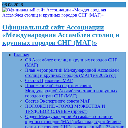
06.08.2026
Официальный сайт Ассоциации
«Международная Ассамблея столиц и
крупных городов СНГ (МАГ)»
Главная
Об Ассамблее столиц и крупных городов СНГ
(МАГ)
План мероприятий Международной Ассамблеи
столиц и крупных городов (МАГ) на 2026 год
Состав Правления МАГ
Положение об Экспертном совете
Международной Ассамблеи столиц и крупных
городов стран СНГ (МАГ)
Состав Экспертного совета МАГ
ПОЛОЖЕНИЕ «ГОРОД МУЖЕСТВА И
ТРУДОВОЙ СЛАВЫ» (проект)
Орден Международной Ассамблеи столиц и
крупных городов (МАГ) «За вклад в устойчивое
развитие городов СНГ», учрежденный к 25-летию