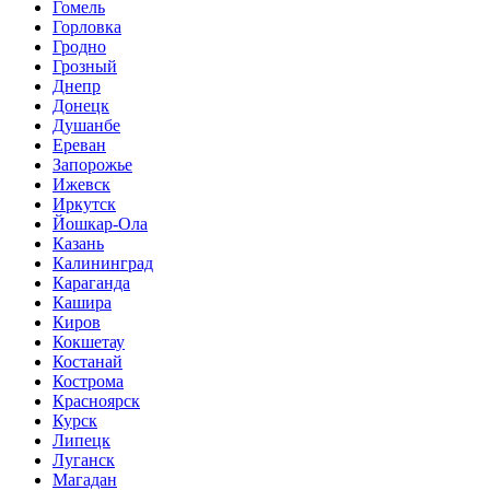
Гомель
Горловка
Гродно
Грозный
Днепр
Донецк
Душанбе
Ереван
Запорожье
Ижевск
Иркутск
Йошкар-Ола
Казань
Калининград
Караганда
Кашира
Киров
Кокшетау
Костанай
Кострома
Красноярск
Курск
Липецк
Луганск
Магадан