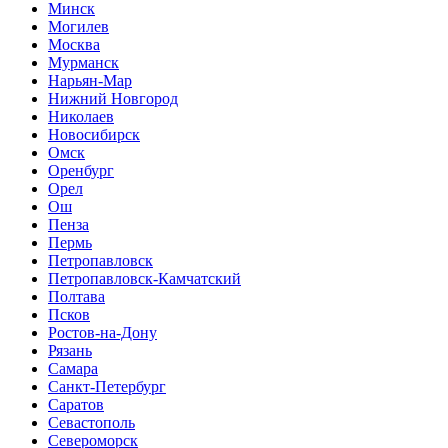
Минск
Могилев
Москва
Мурманск
Нарьян-Мар
Нижний Новгород
Николаев
Новосибирск
Омск
Оренбург
Орел
Ош
Пенза
Пермь
Петропавловск
Петропавловск-Камчатский
Полтава
Псков
Ростов-на-Дону
Рязань
Самара
Санкт-Петербург
Саратов
Севастополь
Североморск