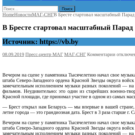
Найти:
Home
Новости
МАГ-СНГ
В Бресте стартовал масштабный Парад
В Бресте стартовал масштабный Парад
Источник: https://vb.by
к
08.09.2019
Пресс-центр МАГ
МАГ-СНГ
Комментарии
отключе
записи
В
Бресте
Вечером на сцене у памятника Тысячелетию начал свое музы
стартова
штаба Северо-Западного ордена Красной Звезды округа войск
масштаб
замечательным исполнением музыки разных поколений — на 
Парад
фильмов. Неудивительно: это один из старейших военно-твор
оркестро
Красной площади, где принимал участие в одном из самых ма
стран
СНГ
— Брест открыл нам Беларусь — мы впервые в вашей стране,
«Марш
летие города — это грандиозная дата. Брест в 3 раза старше г.
1000-
летия»
Вечером на сцене у памятника Тысячелетию начал свое музы
штаба Северо-Западного ордена Красной Звезды округа войск
замечательным исполнением музыки разных поколений — на 