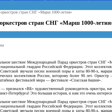
 оркестров стран СНГ «Марш 1000-летия»
 оркестров стран СНГ «Марш 1000-летия
ны
кальное шествие Международный Парад оркестров стран СНГ «М
л
 национальной гвардии Российской Федерации. Этот коллектив 
ный
Советской звучали песни военной поры и хиты 80-90-х, марши
ческих коллективов России, которому более 90 лет. Оркестр 
в
сштабных фестивалей мира — фестивале «Спасская башня».
 — признался «ВБ» художественный руководитель оркестра, н
 Санкт-Петербурга! Это большая история, и нам это очень интересн
кальное шествие Международный Парад оркестров стран СНГ «М
 национальной гвардии Российской Федерации. Этот коллектив 
Советской звучали песни военной поры и хиты 80-90-х, марши