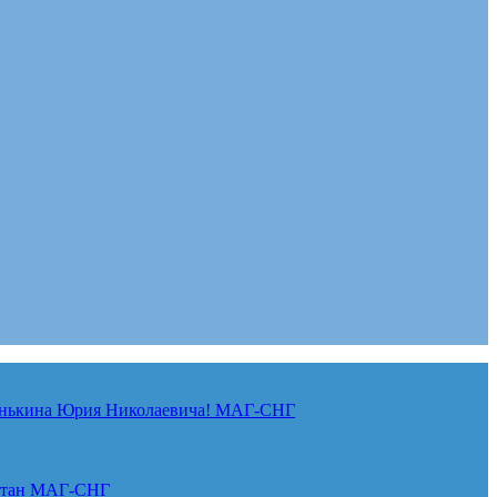
нькина Юрия Николаевича!
МАГ-СНГ
стан
МАГ-СНГ