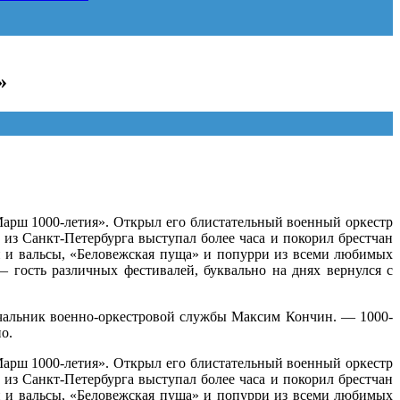
»
арш 1000-летия». Открыл его блистательный военный оркестр
из Санкт-Петербурга выступал более часа и покорил брестчан
 и вальсы, «Беловежская пуща» и попурри из всеми любимых
— гость различных фестивалей, буквально на днях вернулся с
ачальник военно-оркестровой службы Максим Кончин. — 1000-
о.
арш 1000-летия». Открыл его блистательный военный оркестр
из Санкт-Петербурга выступал более часа и покорил брестчан
 и вальсы, «Беловежская пуща» и попурри из всеми любимых