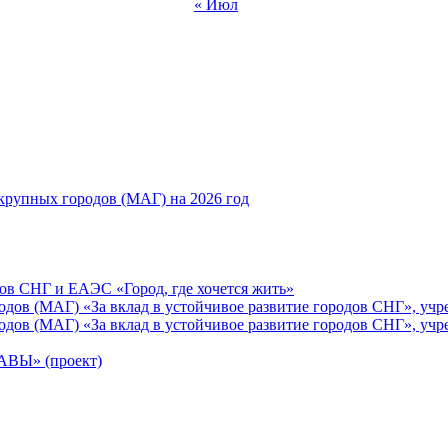
« Июл
рупных городов (МАГ) на 2026 год
ов СНГ и ЕАЭС «Город, где хочется жить»
ов (МАГ) «За вклад в устойчивое развитие городов СНГ», учр
ов (МАГ) «За вклад в устойчивое развитие городов СНГ», учр
Ы» (проект)