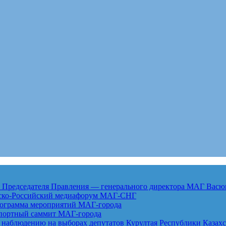
едседателя Правления — генерального директора МАГ Васю
анско-Российский медиафорум
МАГ-СНГ
рограмма мероприятий
МАГ-города
спортный саммит
МАГ-города
 наблюдению на выборах депутатов Курултая Республики Казах