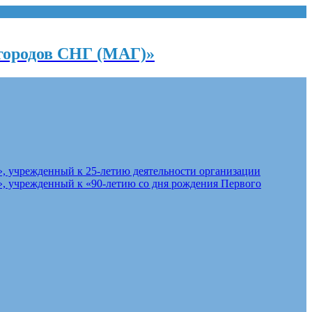
городов СНГ (МАГ)»
, учрежденный к 25-летию деятельности организации
, учрежденный к «90-летию со дня рождения Первого