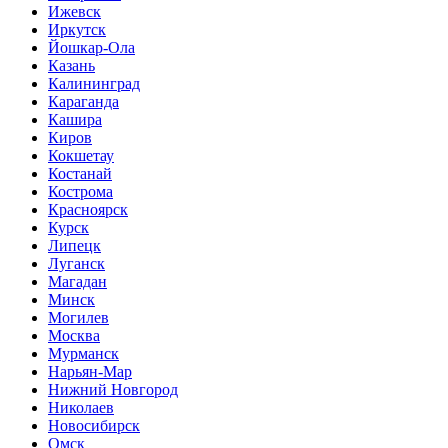
Ижевск
Иркутск
Йошкар-Ола
Казань
Калининград
Караганда
Кашира
Киров
Кокшетау
Костанай
Кострома
Красноярск
Курск
Липецк
Луганск
Магадан
Минск
Могилев
Москва
Мурманск
Нарьян-Мар
Нижний Новгород
Николаев
Новосибирск
Омск