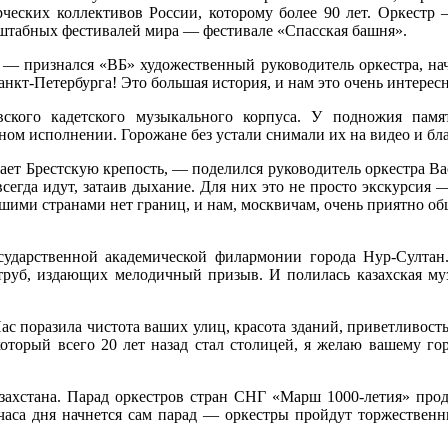
ческих коллективов России, которому более 90 лет. Оркестр 
сштабных фестивалей мира — фестивале «Спасская башня».
 — признался «ВБ» художественный руководитель оркестра, н
 Санкт-Петербурга! Это большая история, и нам это очень интересн
ского кадетского музыкального корпуса. У подножия памя
ном исполнении. Горожане без устали снимали их на видео и 
щает Брестскую крепость, — поделился руководитель оркестра В
сегда идут, затаив дыхание. Для них это не просто экскурсия —
шими странами нет границ, и нам, москвичам, очень приятно об
осударственной академической филармонии города Нур-Султа
уб, издающих мелодичный призыв. И полилась казахская муз
с поразила чистота ваших улиц, красота зданий, приветливост
который всего 20 лет назад стал столицей, я желаю вашему го
азахстана. Парад оркестров стран СНГ «Марш 1000-летия» про
 3 часа дня начнется сам парад — оркестры пройдут торжестве