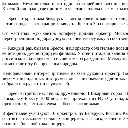
фильмов. Неудивительно: это один из старейших военно-твор
Красной площади, где принимал участие в одном из самых ма
— Брест открыл нам Беларусь — мы впервые в вашей стране,
летие города — это грандиозная дата. Брест в 3 раза старше г.
От маститых музыкантов эстафету принял оркестр Москов
перестроениями под бравурную и напевную музыку в собствен
— Каждый раз, бывая в Бресте, наш оркестр обязательно посе
ее историю, демонстрируем фильмы. У стен цитадели кадеты в
российского, белорусского и советского гражданина. Между на
по менталитету белорусским народом.
Неподдельный интерес зрителей вызвал духовой оркестр Г
звуками невиданных инструментов — необычайно длинных тр
собрали вокруг сотни слушателей.
— Брест встретил нас тепло, дружелюбно. Шикарный город! На
Поскольку Бресту 1000 лет, а мы приехали из Нур-Султана, 
прекрасным, а его жителям — быть счастливыми.
В фестивале участвуют 10 оркестров из Беларуси, России, К
состоится несколько сольных концертов, а в воскресенье в
начнется большой гала-концерт.