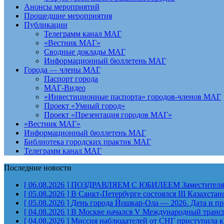
Анонсы мероприятий
Прошедшие мероприятия
Публикации
Телеграмм канал МАГ
«Вестник МАГ»
Сводные доклады МАГ
Информационный бюллетень МАГ
Города — члены МАГ
Паспорт города
МАГ-Видео
«Инвестиционные паспорта» городов-членов МАГ
Проект «Умный город»
Проект «Презентация городов МАГ»
«Вестник МАГ»
Информационный бюллетень МАГ
Библиотека городских практик МАГ
Телеграмм канал МАГ
Последние новости
[ 06.08.2026 ]
ПОЗДРАВЛЯЕМ С ЮБИЛЕЕМ Заместителя Пр
[ 05.08.2026 ]
В Санкт-Петербурге состоялся III Казахст
[ 05.08.2026 ]
День города Йошкар-Ола — 2026. Дата и п
[ 04.08.2026 ]
В Москве начался V Международный тран
[ 04.08.2026 ]
Миссия наблюдателей от СНГ приступила к