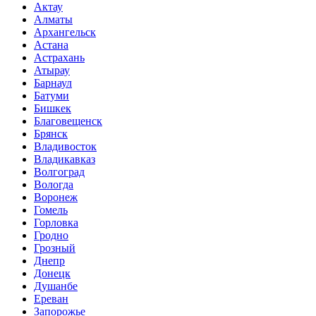
Актау
Алматы
Архангельск
Астана
Астрахань
Атырау
Барнаул
Батуми
Бишкек
Благовещенск
Брянск
Владивосток
Владикавказ
Волгоград
Вологда
Воронеж
Гомель
Горловка
Гродно
Грозный
Днепр
Донецк
Душанбе
Ереван
Запорожье