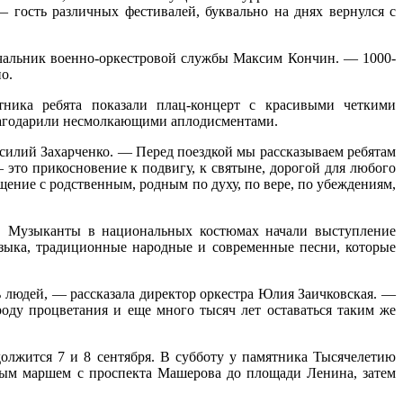
— гость различных фестивалей, буквально на днях вернулся с
ачальник военно-оркестровой службы Максим Кончин. — 1000-
о.
тника ребята показали плац-концерт с красивыми четкими
благодарили несмолкающими аплодисментами.
асилий Захарченко. — Перед поездкой мы рассказываем ребятам
 это прикосновение к подвигу, к святыне, дорогой для любого
щение с родственным, родным по духу, по вере, по убеждениям,
н. Музыканты в национальных костюмах начали выступление
ыка, традиционные народные и современные песни, которые
ь людей, — рассказала директор оркестра Юлия Заичковская. —
роду процветания и еще много тысяч лет оставаться таким же
должится 7 и 8 сентября. В субботу у памятника Тысячелетию
нным маршем с проспекта Машерова до площади Ленина, затем