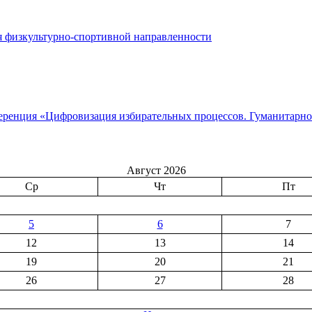
я физкультурно-спортивной направленности
еренция «Цифровизация избирательных процессов. Гуманитарно
Август 2026
Ср
Чт
Пт
5
6
7
12
13
14
19
20
21
26
27
28