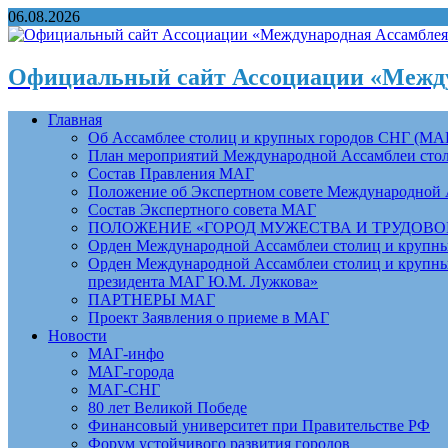
06.08.2026
Официальный сайт Ассоциации «Между
Главная
Об Ассамблее столиц и крупных городов СНГ (МА
План мероприятий Международной Ассамблеи столи
Состав Правления МАГ
Положение об Экспертном совете Международной 
Состав Экспертного совета МАГ
ПОЛОЖЕНИЕ «ГОРОД МУЖЕСТВА И ТРУДОВОЙ 
Орден Международной Ассамблеи столиц и крупных
Орден Международной Ассамблеи столиц и крупных
президента МАГ Ю.М. Лужкова»
ПАРТНЕРЫ МАГ
Проект Заявления о приеме в МАГ
Новости
МАГ-инфо
МАГ-города
МАГ-СНГ
80 лет Великой Победе
Финансовый университет при Правительстве РФ
Форум устойчивого развития городов