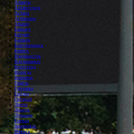
Алматы
Архангельск
Астана
Астрахань
Атырау
Барнаул
Батуми
Бишкек
Благовещенск
Брянск
Владивосток
Владикавказ
Волгоград
Вологда
Воронеж
Гомель
Горловка
Гродно
Грозный
Днепр
Донецк
Душанбе
Ереван
Запорожье
Ижевск