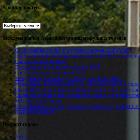
Архив новостей
Архивы
Международная Ассамблея столиц и крупных городов
Об Ассамблее столиц и крупных городов СНГ (МАГ)
План мероприятий Международной Ассамблеи столиц и к
Состав Правления МАГ
Положение об Экспертном совете МАГ
Состав Экспертного совета МАГ
Международный конкурс «Город в зеркале СМИ»
Международный смотр-конкурс городских практик город
Орден Международной Ассамблеи столиц и крупных город
Орден Международной Ассамблеи столиц и крупных город
МАГ Ю.М. Лужкова»
ПОЛОЖЕНИЕ «ГОРОД МУЖЕСТВА И ТРУДОВОЙ СЛАВ
ПАРТНЕРЫ МАГ
Паспорт города
Актау