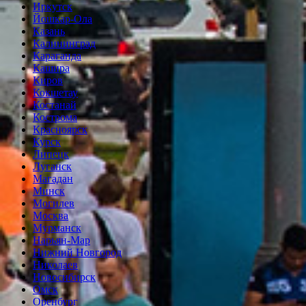
Иркутск
Йошкар-Ола
Казань
Калининград
Караганда
Кашира
Киров
Кокшетау
Костанай
Кострома
Красноярск
Курск
Липецк
Луганск
Магадан
Минск
Могилев
Москва
Мурманск
Нарьян-Мар
Нижний Новгород
Николаев
Новосибирск
Омск
Оренбург