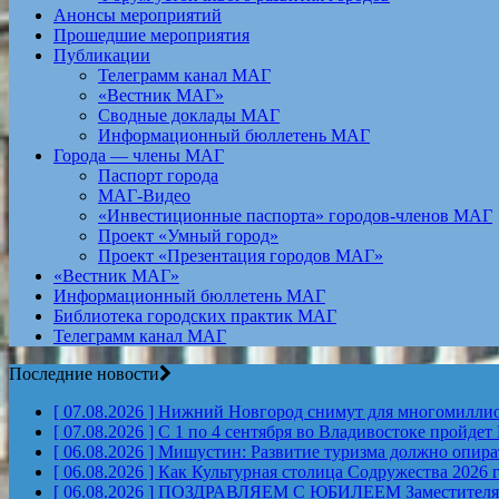
Анонсы мероприятий
Прошедшие мероприятия
Публикации
Телеграмм канал МАГ
«Вестник МАГ»
Сводные доклады МАГ
Информационный бюллетень МАГ
Города — члены МАГ
Паспорт города
МАГ-Видео
«Инвестиционные паспорта» городов-членов МАГ
Проект «Умный город»
Проект «Презентация городов МАГ»
«Вестник МАГ»
Информационный бюллетень МАГ
Библиотека городских практик МАГ
Телеграмм канал МАГ
Последние новости
[ 07.08.2026 ]
Нижний Новгород снимут для многомиллион
[ 07.08.2026 ]
С 1 по 4 сентября во Владивостоке пройд
[ 06.08.2026 ]
Мишустин: Развитие туризма должно опират
[ 06.08.2026 ]
Как Культурная столица Содружества 2026 
[ 06.08.2026 ]
ПОЗДРАВЛЯЕМ С ЮБИЛЕЕМ Заместителя Пр