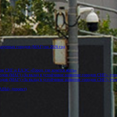
рупных городов (МАГ) на 2026 год
ов СНГ и ЕАЭС «Город, где хочется жить»
ов (МАГ) «За вклад в устойчивое развитие городов СНГ», учр
ов (МАГ) «За вклад в устойчивое развитие городов СНГ», учр
Ы» (проект)