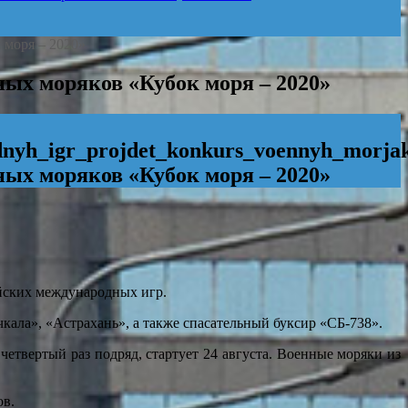
 моря – 2020»
ых моряков «Кубок моря – 2020»
dunarodnyh_igr_projdet_konkurs_voenn
ых моряков «Кубок моря – 2020»
ейских международных игр.
ала», «Астрахань», а также спасательный буксир «СБ-738».
етвертый раз подряд, стартует 24 августа. Военные моряки из
ов.