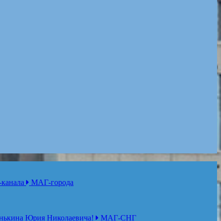
-канала
МАГ-города
нькина Юрия Николаевича!
МАГ-СНГ