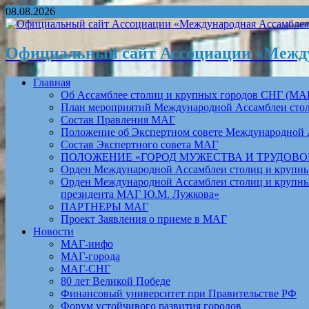
08.08.2026
Официальный сайт Ассоциации «Между
Главная
Об Ассамблее столиц и крупных городов СНГ (МА
План мероприятий Международной Ассамблеи столи
Состав Правления МАГ
Положение об Экспертном совете Международной 
Состав Экспертного совета МАГ
ПОЛОЖЕНИЕ «ГОРОД МУЖЕСТВА И ТРУДОВОЙ 
Орден Международной Ассамблеи столиц и крупных
Орден Международной Ассамблеи столиц и крупных
президента МАГ Ю.М. Лужкова»
ПАРТНЕРЫ МАГ
Проект Заявления о приеме в МАГ
Новости
МАГ-инфо
МАГ-города
МАГ-СНГ
80 лет Великой Победе
Финансовый университет при Правительстве РФ
Форум устойчивого развития городов