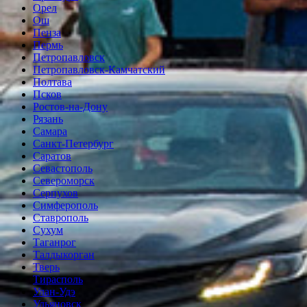
Орел
Ош
Пенза
Пермь
Петропавловск
Петропавловск-Камчатский
Полтава
Псков
Ростов-на-Дону
Рязань
Самара
Санкт-Петербург
Саратов
Севастополь
Североморск
Серпухов
Симферополь
Ставрополь
Сухум
Таганрог
Tалдыкорган
Тверь
Тирасполь
Улан-Удэ
Ульяновск