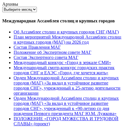
Архивы
Международная Ассамблея столиц и крупных городов
Об Ассамблее столиц и крупных городов СНГ (МАГ)
План мероприятий Международной Ассамблеи столиц
и крупных городов (МАГ) на 2026 год
Состав Правления МАГ
Положение об Экспертном совете МАГ
Состав Экспертного совета МАГ
Международный конкурс «Город в зеркале СМИ»
Международный смотр-конкурс городских практик
городов СНГ и ЕАЭС «Город, где хочется жить»
Орден Международной Ассамблеи столиц и крупных
городов (МАГ) «За вклад в устойчивое развитие
городов СНГ», учрежденный к 25-летию деятельности
организации
Орден Международной Ассамблеи столиц и крупных
городов (МАГ) «За вклад в устойчивое развитие
городов СНГ», учрежденный к «90-летию со дня
рождения Первого президента МАГ Ю.М. Лужкова»
ПОЛОЖЕНИЕ «ГОРОД МУЖЕСТВА И ТРУДОВОЙ
СЛАВЫ» (проект)