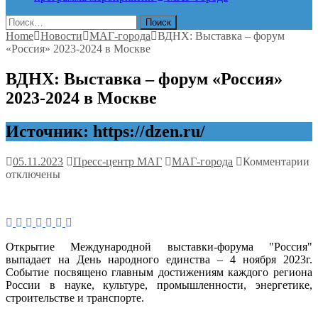
Найти:
Home
Новости
МАГ-города
ВДНХ: Выставка – форум
«Россия» 2023-2024 в Москве
ВДНХ: Выставка – форум «Россия»
2023-2024 в Москве
Источник: https://dzen.ru/
к
05.11.2023
Пресс-центр МАГ
МАГ-города
Комментарии
з
отключены
В
В
–
ф
«
Открытие Международной выставки-форума "Россия"
2
выпадает на День народного единства – 4 ноября 2023г.
2
Событие посвящено главным достижениям каждого региона
в
России в науке, культуре, промышленности, энергетике,
М
строительстве и транспорте.