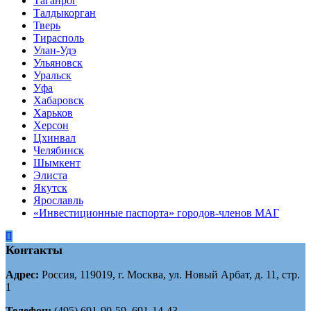
Таганрог
Tалдыкорган
Тверь
Тирасполь
Улан-Удэ
Ульяновск
Уральск
Уфа
Хабаровск
Харьков
Херсон
Цхинвал
Челябинск
Шымкент
Элиста
Якутск
Ярославль
«Инвестиционные паспорта» городов-членов МАГ
Контакты
Адрес:
Россия, 119019, г. Москва, ул. Новый Арбат, д. 11, стр.
1
Телефон:
(495) 691-90-59, 691-14-43