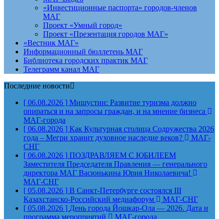
«Инвестиционные паспорта» городов-членов
МАГ
Проект «Умный город»
Проект «Презентация городов МАГ»
«Вестник МАГ»
Информационный бюллетень МАГ
Библиотека городских практик МАГ
Телеграмм канал МАГ
Последние новости
[ 06.08.2026 ]
Мишустин: Развитие туризма должно
опираться и на запросы граждан, и на мнение бизнеса
МАГ-города
[ 06.08.2026 ]
Как Культурная столица Содружества 2026
года – Мегри хранит духовное наследие веков?
МАГ-
СНГ
[ 06.08.2026 ]
ПОЗДРАВЛЯЕМ С ЮБИЛЕЕМ
Заместителя Председателя Правления — генерального
директора МАГ Васюнькина Юрия Николаевича!
МАГ-СНГ
[ 05.08.2026 ]
В Санкт-Петербурге состоялся III
Казахстанско-Российский медиафорум
МАГ-СНГ
[ 05.08.2026 ]
День города Йошкар-Ола — 2026. Дата и
программа мероприятий
МАГ-города