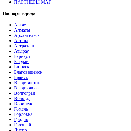
ПАРТНЕРЫ МАГ
Паспорт города
Актау
Алматы
Архангельск
Астана
Астрахань
Атырау
Барнаул
Батуми
Бишкек
Благовещенск
Брянск
Владивосток
Владикавказ
Волгоград
Вологда
Воронеж
Гомель
Горловка
Гродно
Грозный
Днепр