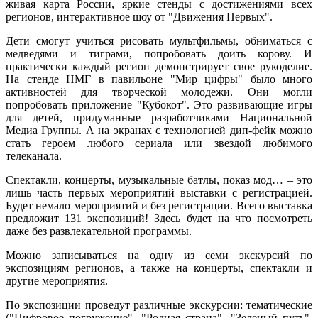
живая карта России, яркие стенды с достижениями всех
регионов, интерактивное шоу от "Движения Первых".
Дети смогут учиться рисовать мультфильмы, обниматься с
медведями и тиграми, попробовать доить корову. И
практически каждый регион демонстрирует свое рукоделие.
На стенде НМГ в павильоне "Мир цифры" было много
активностей для творческой молодежи. Они могли
попробовать приложение "Кубокот". Это развивающие игры
для детей, придуманные разработчиками Национальной
Медиа Группы. А на экранах с технологией дип-фейк можно
стать героем любого сериала или звездой любимого
телеканала.
Спектакли, концерты, музыкальные батлы, показ мод… – это
лишь часть первых мероприятий выставки с регистрацией.
Будет немало мероприятий и без регистрации. Всего выставка
предложит 131 экспозиций! Здесь будет на что посмотреть
даже без развлекательной программы.
Можно записываться на одну из семи экскурсий по
экспозициям регионов, а также на концерты, спектакли и
другие мероприятия.
По экспозиции проведут различные экскурсии: тематические
("Цифровое погружение", "Родная страна", "Зеленый путь",