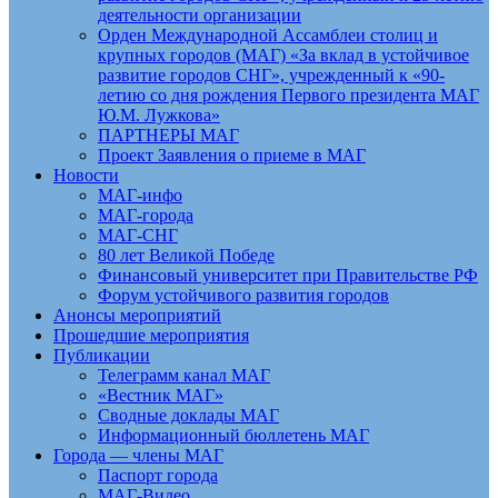
деятельности организации
Орден Международной Ассамблеи столиц и
крупных городов (МАГ) «За вклад в устойчивое
развитие городов СНГ», учрежденный к «90-
летию со дня рождения Первого президента МАГ
Ю.М. Лужкова»
ПАРТНЕРЫ МАГ
Проект Заявления о приеме в МАГ
Новости
МАГ-инфо
МАГ-города
МАГ-СНГ
80 лет Великой Победе
Финансовый университет при Правительстве РФ
Форум устойчивого развития городов
Анонсы мероприятий
Прошедшие мероприятия
Публикации
Телеграмм канал МАГ
«Вестник МАГ»
Сводные доклады МАГ
Информационный бюллетень МАГ
Города — члены МАГ
Паспорт города
МАГ-Видео