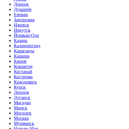
Донецк
Душанбе
Ереван
Запорожье
Ижевск
Иркутск
Йошкар-Ола
Казань
Калининград
Караганда
Кашира
Киров
Кокшетау
Костанай
Кострома
Красноярск
Курск
Липецк
Луганск
Магадан
Минск
Могилев
Москва
Мурманск
Нарьян-Мар