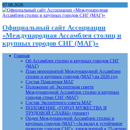
07.08.2026
Официальный сайт Ассоциации
«Международная Ассамблея столиц и
крупных городов СНГ (МАГ)»
Главная
Об Ассамблее столиц и крупных городов СНГ
(МАГ)
План мероприятий Международной Ассамблеи
столиц и крупных городов (МАГ) на 2026 год
Состав Правления МАГ
Положение об Экспертном совете
Международной Ассамблеи столиц и крупных
городов стран СНГ (МАГ)
Состав Экспертного совета МАГ
ПОЛОЖЕНИЕ «ГОРОД МУЖЕСТВА И
ТРУДОВОЙ СЛАВЫ» (проект)
Орден Международной Ассамблеи столиц и
крупных городов (МАГ) «За вклад в устойчивое
развитие городов СНГ», учрежденный к 25-летию