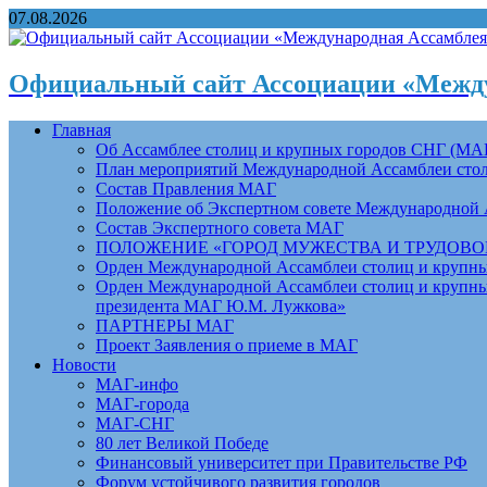
07.08.2026
Официальный сайт Ассоциации «Между
Главная
Об Ассамблее столиц и крупных городов СНГ (МА
План мероприятий Международной Ассамблеи столи
Состав Правления МАГ
Положение об Экспертном совете Международной 
Состав Экспертного совета МАГ
ПОЛОЖЕНИЕ «ГОРОД МУЖЕСТВА И ТРУДОВОЙ 
Орден Международной Ассамблеи столиц и крупных
Орден Международной Ассамблеи столиц и крупных
президента МАГ Ю.М. Лужкова»
ПАРТНЕРЫ МАГ
Проект Заявления о приеме в МАГ
Новости
МАГ-инфо
МАГ-города
МАГ-СНГ
80 лет Великой Победе
Финансовый университет при Правительстве РФ
Форум устойчивого развития городов