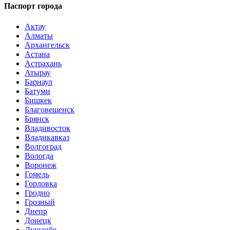
Паспорт города
Актау
Алматы
Архангельск
Астана
Астрахань
Атырау
Барнаул
Батуми
Бишкек
Благовещенск
Брянск
Владивосток
Владикавказ
Волгоград
Вологда
Воронеж
Гомель
Горловка
Гродно
Грозный
Днепр
Донецк
Душанбе