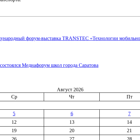
Международный форум-выставка TRANSTEC «Технологии мобильно
 состоялся Медиафорум школ города Саратова
Август 2026
Ср
Чт
Пт
5
6
7
12
13
14
19
20
21
26
27
28