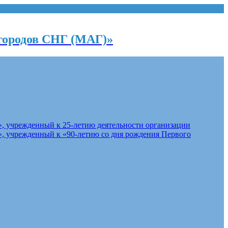
городов СНГ (МАГ)»
, учрежденный к 25-летию деятельности организации
, учрежденный к «90-летию со дня рождения Первого