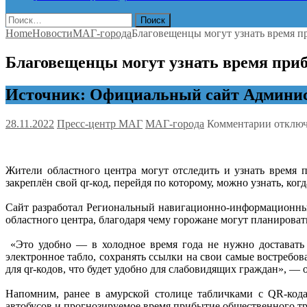
Найти:
Home
Новости
МАГ-города
Благовещенцы могут узнать время пр
Благовещенцы могут узнать время приб
Источник: Официальный сайт Админис
к
28.11.2022
Пресс-центр МАГ
МАГ-города
Комментарии
отклю
записи
Благов
могут
Жители областного центра могут отследить и узнать время 
узнать
закреплён свой qr-код, перейдя по которому, можно узнать, ког
время
прибыт
Сайт разработал Региональный навигационно-информационный
нужног
областного центра, благодаря чему горожане могут планировать
автобус
не
«Это удобно — в холодное время года не нужно доставать 
выходя
электронное табло, сохранять ссылки на свои самые востребо
из
для qr-кодов, что будет удобно для слабовидящих граждан»,
дома
Напомним, ранее в амурской столице табличками с QR-кода
автобусов и прогнозируемое время прибытие общественного тр