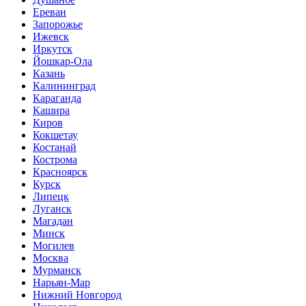
Ереван
Запорожье
Ижевск
Иркутск
Йошкар-Ола
Казань
Калининград
Караганда
Кашира
Киров
Кокшетау
Костанай
Кострома
Красноярск
Курск
Липецк
Луганск
Магадан
Минск
Могилев
Москва
Мурманск
Нарьян-Мар
Нижний Новгород