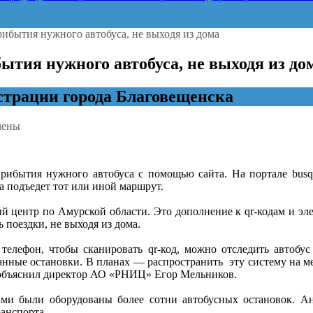
ибытия нужного автобуса, не выходя из дома
ытия нужного автобуса, не выходя из до
трации города Благовещенска
чены
ещенцы
прибытия нужного автобуса с помощью сайта. На портале busq
да подъедет тот или иной маршрут.
ия
 центр по Амурской области. Это дополнение к qr-кодам и э
о
 поездки, не выходя из дома.
а,
телефон, чтобы сканировать qr-код, можно отследить автобус
ванные остановки. В планах — распространить эту систему на м
 — объяснил директор АО «РНИЦ» Егор Мельников.
ми были оборудованы более сотни автобусных остановок. Ан
анспорта.