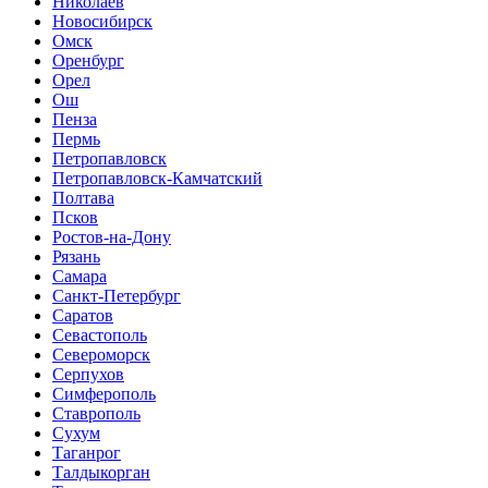
Николаев
Новосибирск
Омск
Оренбург
Орел
Ош
Пенза
Пермь
Петропавловск
Петропавловск-Камчатский
Полтава
Псков
Ростов-на-Дону
Рязань
Самара
Санкт-Петербург
Саратов
Севастополь
Североморск
Серпухов
Симферополь
Ставрополь
Сухум
Таганрог
Tалдыкорган