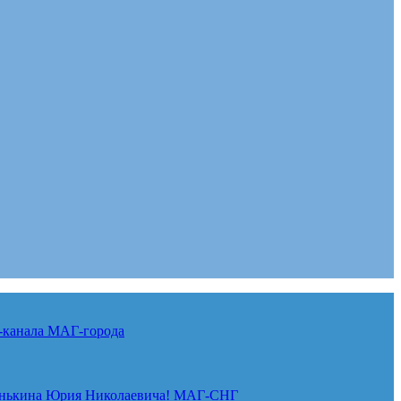
-канала
МАГ-города
нькина Юрия Николаевича!
МАГ-СНГ