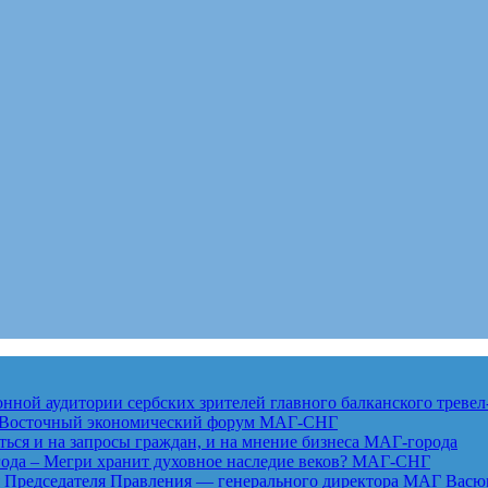
ной аудитории сербских зрителей главного балканского тревел
ет Восточный экономический форум
МАГ-СНГ
ься и на запросы граждан, и на мнение бизнеса
МАГ-города
года – Мегри хранит духовное наследие веков?
МАГ-СНГ
едседателя Правления — генерального директора МАГ Васю