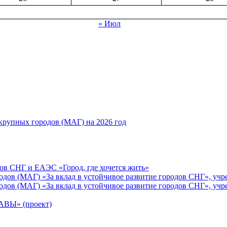
« Июл
рупных городов (МАГ) на 2026 год
ов СНГ и ЕАЭС «Город, где хочется жить»
ов (МАГ) «За вклад в устойчивое развитие городов СНГ», учр
ов (МАГ) «За вклад в устойчивое развитие городов СНГ», учр
Ы» (проект)