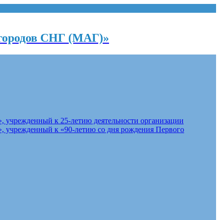
городов СНГ (МАГ)»
, учрежденный к 25-летию деятельности организации
, учрежденный к «90-летию со дня рождения Первого