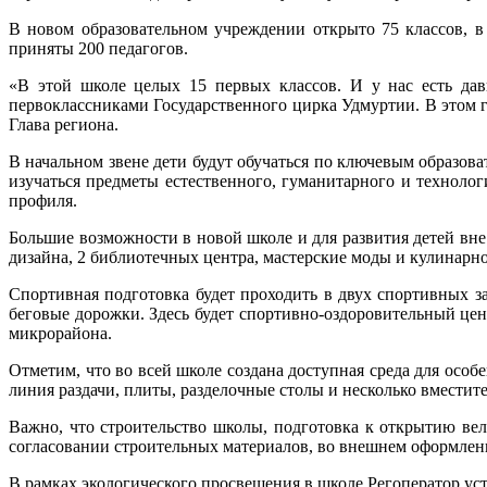
В новом образовательном учреждении открыто 75 классов, в
приняты 200 педагогов.
«В этой школе целых 15 первых классов. И у нас есть дав
первоклассниками Государственного цирка Удмуртии. В этом 
Глава региона.
В начальном звене дети будут обучаться по ключевым образов
изучаться предметы естественного, гуманитарного и технолог
профиля.
Большие возможности в новой школе и для развития детей вне
дизайна, 2 библиотечных центра, мастерские моды и кулинарно
Спортивная подготовка будет проходить в двух спортивных за
беговые дорожки. Здесь будет спортивно-оздоровительный цент
микрорайона.
Отметим, что во всей школе создана доступная среда для осо
линия раздачи, плиты, разделочные столы и несколько вмести
Важно, что строительство школы, подготовка к открытию вел
согласовании строительных материалов, во внешнем оформле
В рамках экологического просвещения в школе Регоператор ус