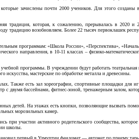
 которые зачислены почти 2000 учеников. Для этого созданы в
няя традиция, которая, к сожалению, прерывалась в 2020 и 2
году традицию возобновляем. Более 22 тысяч первоклашек респ
ательным программам: «Школа России», «Перспектива», «Начальна
ического направления, в 10-11 классах – физико-математическо
 учебной программы. В учреждении будут работать театральная 
го искусства, мастерские по обработке металла и древесины.
лах. Также есть зал хореографии, спортивные площадки для иг
р с двумя бассейнами, фитнес-зоной, тренажерным залом, котор
бенных детей. На этажах есть кнопки, позволяющие вызвать пом
тельных морозильных камер.
ись при участии активного родительского сообщества, которо
нии школы.
тановил первый в Удмуртии фандомат — автомат по приему тары