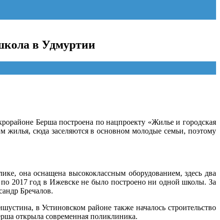
школа в Удмуртии
рорайоне Берша построена по нацпроекту «Жилье и городская
м жилья, сюда заселяются в основном молодые семьи, поэтому
блике, она оснащена высококлассным оборудованием, здесь два
9 по 2017 год в Ижевске не было построено ни одной школы. За
сандр Бречалов.
шустина, в Устиновском районе также началось строительство
Берша открыла современная поликлиника.