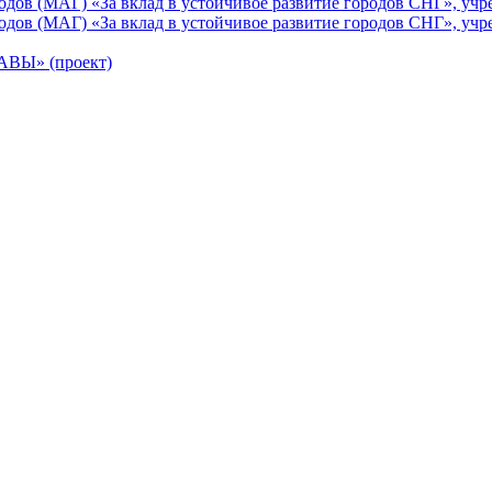
ов (МАГ) «За вклад в устойчивое развитие городов СНГ», учр
ов (МАГ) «За вклад в устойчивое развитие городов СНГ», учр
Ы» (проект)