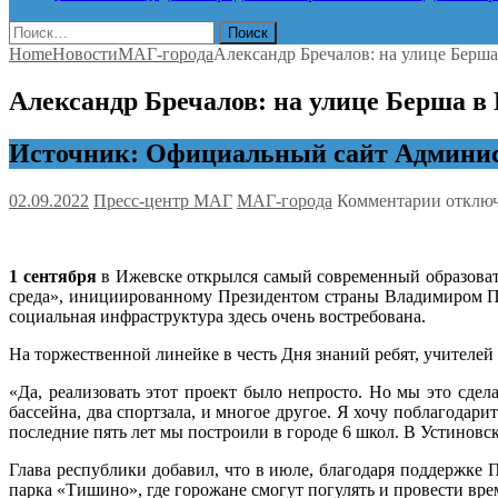
Найти:
Home
Новости
МАГ-города
Александр Бречалов: на улице Берша
Александр Бречалов: на улице Берша в
Источник: Официальный сайт Админис
к
02.09.2022
Пресс-центр МАГ
МАГ-города
Комментарии
отклю
записи
Алекса
Бречал
1 сентября
в Ижевске открылся самый современный образоват
на
среда», инициированному Президентом страны Владимиром Пут
улице
социальная инфраструктура здесь очень востребована.
Берша
в
На торжественной линейке в честь Дня знаний ребят, учителей
Ижевск
открыл
«Да, реализовать этот проект было непросто. Но мы это сдел
самая
бассейна, два спортзала, и многое другое. Я хочу поблагодар
соврем
последние пять лет мы построили в городе 6 школ. В Устиновс
школа
в
Глава республики добавил, что в июле, благодаря поддержке
Удмурт
парка «Тишино», где горожане смогут погулять и провести вре