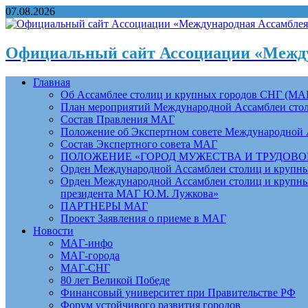
07.08.2026
Официальный сайт Ассоциации «Между
Главная
Об Ассамблее столиц и крупных городов СНГ (МА
План мероприятий Международной Ассамблеи столи
Состав Правления МАГ
Положение об Экспертном совете Международной 
Состав Экспертного совета МАГ
ПОЛОЖЕНИЕ «ГОРОД МУЖЕСТВА И ТРУДОВОЙ 
Орден Международной Ассамблеи столиц и крупных
Орден Международной Ассамблеи столиц и крупных
президента МАГ Ю.М. Лужкова»
ПАРТНЕРЫ МАГ
Проект Заявления о приеме в МАГ
Новости
МАГ-инфо
МАГ-города
МАГ-СНГ
80 лет Великой Победе
Финансовый университет при Правительстве РФ
Форум устойчивого развития городов