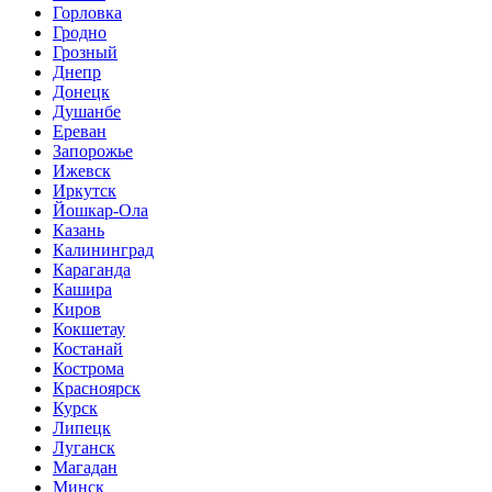
Горловка
Гродно
Грозный
Днепр
Донецк
Душанбе
Ереван
Запорожье
Ижевск
Иркутск
Йошкар-Ола
Казань
Калининград
Караганда
Кашира
Киров
Кокшетау
Костанай
Кострома
Красноярск
Курск
Липецк
Луганск
Магадан
Минск