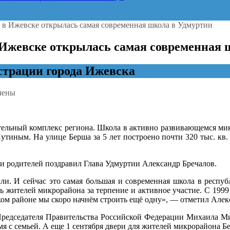
 в Ижевске открылась самая современная школа в Удмуртии
 Ижевске открылась самая современная 
трации города Ижевска
чены
ндр
ов:
ельный комплекс региона. Школа в активно развивающемся мик
иным. На улице Берша за 5 лет построено почти 320 тыс. кв. 
 и родителей поздравил Глава Удмуртии Александр Бречалов.
е
ась
али. И сейчас это самая большая и современная школа в респу
ить жителей микрорайона за терпение и активное участие. С 199
енная
ком районе мы скоро начнём строить ещё одну», — отметил Алек
 Председателя Правительства Российской Федерации Михаила Ми
ии
мя с семьей. А еще 1 сентября двери для жителей микрорайона 