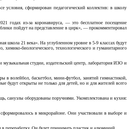
се условия, сформирован педагогический коллектив: в школу
021 годах из-за коронавируса, — это бесплатное посещение
ублики пойдут на представление в цирк», — прокомментировал
я школа 21 века». На углубленном уровне в 5-9 классах будут
го, химико-биологического, технологического и гуманитарного
и музыкальная студии, издательский центр, лаборатория ИЗО и
ры в волейбол, баскетбол, мини-футбол, занятий гимнастикой,
ые будут открыты не только для детей, но и для жителей всего
ощь, санузлы оборудованы поручнями. Укомплектована и кухня:
е сформировалось в микрорайоне. Они участвовали в выборе и
 в переработку. Он будет принимать пластик и алюминий.