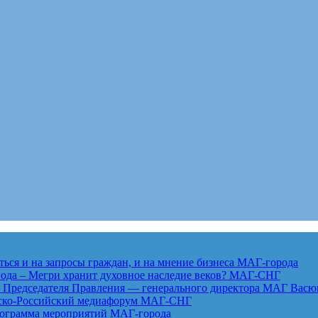
ься и на запросы граждан, и на мнение бизнеса
МАГ-города
года – Мегри хранит духовное наследие веков?
МАГ-СНГ
едседателя Правления — генерального директора МАГ Васю
анско-Российский медиафорум
МАГ-СНГ
рограмма мероприятий
МАГ-города