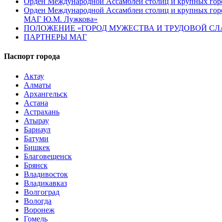
Орден Международной Ассамблеи столиц и крупных город
Орден Международной Ассамблеи столиц и крупных город
МАГ Ю.М. Лужкова»
ПОЛОЖЕНИЕ «ГОРОД МУЖЕСТВА И ТРУДОВОЙ СЛАВ
ПАРТНЕРЫ МАГ
Паспорт города
Актау
Алматы
Архангельск
Астана
Астрахань
Атырау
Барнаул
Батуми
Бишкек
Благовещенск
Брянск
Владивосток
Владикавказ
Волгоград
Вологда
Воронеж
Гомель