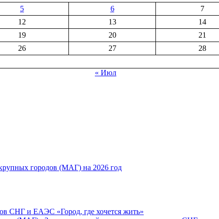
5
6
7
12
13
14
19
20
21
26
27
28
« Июл
рупных городов (МАГ) на 2026 год
ов СНГ и ЕАЭС «Город, где хочется жить»