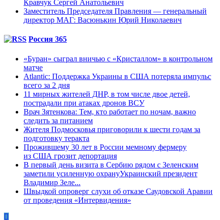
Кравчук Сергей Анатольевич
Заместитель Председателя Правления — генеральный
директор МАГ: Васюнькин Юрий Николаевич
Россия 365
«Буран» сыграл вничью с «Кристаллом» в контрольном
матче
Atlantic: Поддержка Украины в США потеряла импульс
всего за 2 дня
11 мирных жителей ДНР, в том числе двое детей,
пострадали при атаках дронов ВСУ
Врач Зятенкова: Тем, кто работает по ночам, важно
следить за питанием
Жителя Подмосковья приговорили к шести годам за
подготовку теракта
Прожившему 30 лет в России мемному фермеру
из США грозит депортация
В первый день визита в Сербию рядом с Зеленским
заметили усиленную охрануУкраинский президент
Владимир Зеле...
Швыдкой опроверг слухи об отказе Саудовской Аравии
от проведения «Интервидения»