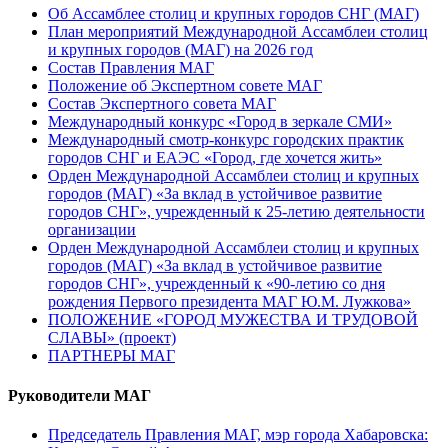
Об Ассамблее столиц и крупных городов СНГ (МАГ)
План мероприятий Международной Ассамблеи столиц
и крупных городов (МАГ) на 2026 год
Состав Правления МАГ
Положение об Экспертном совете МАГ
Состав Экспертного совета МАГ
Международный конкурс «Город в зеркале СМИ»
Международный смотр-конкурс городских практик
городов СНГ и ЕАЭС «Город, где хочется жить»
Орден Международной Ассамблеи столиц и крупных
городов (МАГ) «За вклад в устойчивое развитие
городов СНГ», учрежденный к 25-летию деятельности
организации
Орден Международной Ассамблеи столиц и крупных
городов (МАГ) «За вклад в устойчивое развитие
городов СНГ», учрежденный к «90-летию со дня
рождения Первого президента МАГ Ю.М. Лужкова»
ПОЛОЖЕНИЕ «ГОРОД МУЖЕСТВА И ТРУДОВОЙ
СЛАВЫ» (проект)
ПАРТНЕРЫ МАГ
Руководители МАГ
Председатель Правления МАГ, мэр города Хабаровска: