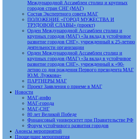
Международной Ассамблеи столиц и крупных
городов стран СНГ (МАГ)
Состав Экспертного совета МАГ
ПОЛОЖЕНИЕ «ГОРОД МУЖЕСТВА И
ТРУДОВОЙ СЛАВЫ» (проект)
Орден Международной Ассамблеи столиц и
крупных городов (МАГ) «За вклад в устойчивое
развитие городов СНГ», учрежденный к 25-летию
деятельности организации
Орден Международной Ассамблеи столиц и
крупных городов (МАГ) «За вклад в устойчивое
развитие городов СНГ», учрежденный к «90-
летию со дня рождения Первого президента МАГ
Ю.М. Лужкова»
ПАРТНЕРЫ МАГ
Проект Заявления о приеме в МАГ
Новости
МАГ-инфо
МАГ-города
МАГ-СНГ
80 лет Великой Победе
Финансовый университет при Правительстве РФ
Форум устойчивого развития городов
Анонсы мероприятий
Прошедшие мероприятия