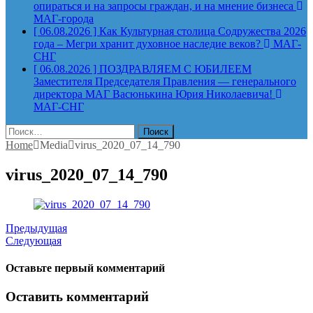
опираться и на запросы граждан, и на мнение бизнеса
МАГ-города
[ 06.08.2026 ]
Как Культурная столица Содружества 2026
года – Мегри хранит духовное наследие веков?
МАГ-
СНГ
[ 06.08.2026 ]
ПОЗДРАВЛЯЕМ С ЮБИЛЕЕМ
Заместителя Председателя Правления — генерального
директора МАГ Васюнькина Юрия Николаевича!
МАГ-СНГ
Найти:
Home
Media
virus_2020_07_14_790
virus_2020_07_14_790
Предыдущая
Следующая
Оставьте первый комментарий
Оставить комментарий