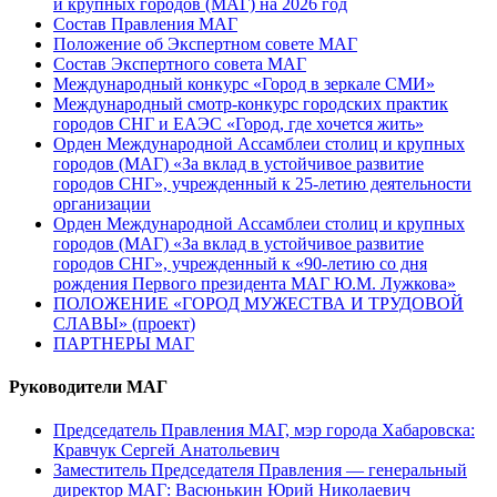
и крупных городов (МАГ) на 2026 год
Состав Правления МАГ
Положение об Экспертном совете МАГ
Состав Экспертного совета МАГ
Международный конкурс «Город в зеркале СМИ»
Международный смотр-конкурс городских практик
городов СНГ и ЕАЭС «Город, где хочется жить»
Орден Международной Ассамблеи столиц и крупных
городов (МАГ) «За вклад в устойчивое развитие
городов СНГ», учрежденный к 25-летию деятельности
организации
Орден Международной Ассамблеи столиц и крупных
городов (МАГ) «За вклад в устойчивое развитие
городов СНГ», учрежденный к «90-летию со дня
рождения Первого президента МАГ Ю.М. Лужкова»
ПОЛОЖЕНИЕ «ГОРОД МУЖЕСТВА И ТРУДОВОЙ
СЛАВЫ» (проект)
ПАРТНЕРЫ МАГ
Руководители МАГ
Председатель Правления МАГ, мэр города Хабаровска:
Кравчук Сергей Анатольевич
Заместитель Председателя Правления — генеральный
директор МАГ: Васюнькин Юрий Николаевич