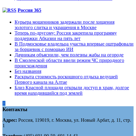
Россия 365
Курьера мошенников задержали после хищения
золотого слитка и украшения в Москве
Теперь по-другому: Россия закрепила программу
поддержки Абхазии на пять лет
В Подмосковье владельца участка впервые оштрафовали
за борщевик с помощью ИИ
Дачникам объяснили, чем полезны жабы на огороде
В Смоленской области ввели режим ЧС природного
происхождения
Без названия
Раскрыта стоимость роскошного отдыха ведущей
Первого канала на Алтае
Близ Красной площади открыли доступ в храм, долгое
время находившийся под землей
Контакты
Адрес:
Россия, 119019, г. Москва, ул. Новый Арбат, д. 11, стр.
1
Телефон:
(495) 691-90-59, 691-14-43