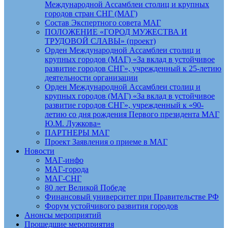
Международной Ассамблеи столиц и крупных
городов стран СНГ (МАГ)
Состав Экспертного совета МАГ
ПОЛОЖЕНИЕ «ГОРОД МУЖЕСТВА И
ТРУДОВОЙ СЛАВЫ» (проект)
Орден Международной Ассамблеи столиц и
крупных городов (МАГ) «За вклад в устойчивое
развитие городов СНГ», учрежденный к 25-летию
деятельности организации
Орден Международной Ассамблеи столиц и
крупных городов (МАГ) «За вклад в устойчивое
развитие городов СНГ», учрежденный к «90-
летию со дня рождения Первого президента МАГ
Ю.М. Лужкова»
ПАРТНЕРЫ МАГ
Проект Заявления о приеме в МАГ
Новости
МАГ-инфо
МАГ-города
МАГ-СНГ
80 лет Великой Победе
Финансовый университет при Правительстве РФ
Форум устойчивого развития городов
Анонсы мероприятий
Прошедшие мероприятия