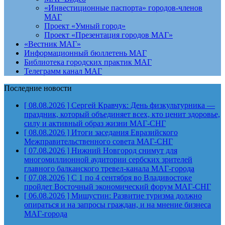
«Инвестиционные паспорта» городов-членов
МАГ
Проект «Умный город»
Проект «Презентация городов МАГ»
«Вестник МАГ»
Информационный бюллетень МАГ
Библиотека городских практик МАГ
Телеграмм канал МАГ
Последние новости
[ 08.08.2026 ]
Сергей Кравчук: День физкультурника —
праздник, который объединяет всех, кто ценит здоровье,
силу и активный образ жизни
МАГ-СНГ
[ 08.08.2026 ]
Итоги заседания Евразийского
Межправительственного совета
МАГ-СНГ
[ 07.08.2026 ]
Нижний Новгород снимут для
многомиллионной аудитории сербских зрителей
главного балканского тревел-канала
МАГ-города
[ 07.08.2026 ]
С 1 по 4 сентября во Владивостоке
пройдет Восточный экономический форум
МАГ-СНГ
[ 06.08.2026 ]
Мишустин: Развитие туризма должно
опираться и на запросы граждан, и на мнение бизнеса
МАГ-города