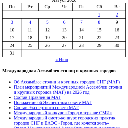
Август 2026
Пн
Вт
Ср
Чт
Пт
Сб
Вс
1
2
3
4
5
6
7
8
9
10
11
12
13
14
15
16
17
18
19
20
21
22
23
24
25
26
27
28
29
30
31
« Июл
Международная Ассамблея столиц и крупных городов
Об Ассамблее столиц и крупных городов СНГ (МАГ)
План мероприятий Международной Ассамблеи столиц
и крупных городов (МАГ) на 2026 год
Состав Правления МАГ
Положение об Экспертном совете МАГ
Состав Экспертного совета МАГ
Международный конкурс «Город в зеркале СМИ»
Международный смотр-конкурс городских практик
городов СНГ и ЕАЭС «Город, где хочется жить»