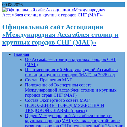
09.08.2026
Официальный сайт Ассоциации
«Международная Ассамблея столиц и
крупных городов СНГ (МАГ)»
Главная
Об Ассамблее столиц и крупных городов СНГ
(МАГ)
План мероприятий Международной Ассамблеи
столиц и крупных городов (МАГ) на 2026 год
Состав Правления МАГ
Положение об Экспертном совете
Международной Ассамблеи столиц и крупных
городов стран СНГ (МАГ)
Состав Экспертного совета МАГ
ПОЛОЖЕНИЕ «ГОРОД МУЖЕСТВА И
ТРУДОВОЙ СЛАВЫ» (проект)
Орден Международной Ассамблеи столиц и
крупных городов (МАГ) «За вклад в устойчивое
развитие городов СНГ», учрежденный к 25-летию