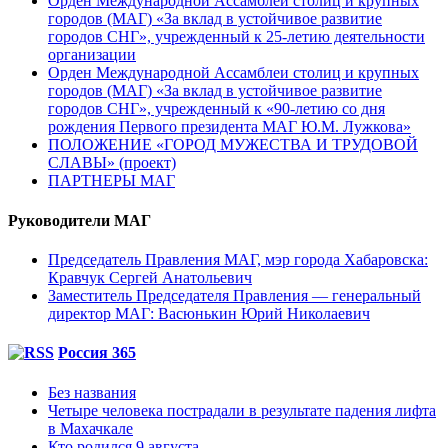
Орден Международной Ассамблеи столиц и крупных
городов (МАГ) «За вклад в устойчивое развитие
городов СНГ», учрежденный к 25-летию деятельности
организации
Орден Международной Ассамблеи столиц и крупных
городов (МАГ) «За вклад в устойчивое развитие
городов СНГ», учрежденный к «90-летию со дня
рождения Первого президента МАГ Ю.М. Лужкова»
ПОЛОЖЕНИЕ «ГОРОД МУЖЕСТВА И ТРУДОВОЙ
СЛАВЫ» (проект)
ПАРТНЕРЫ МАГ
Руководители МАГ
Председатель Правления МАГ, мэр города Хабаровска:
Кравчук Сергей Анатольевич
Заместитель Председателя Правления — генеральный
директор МАГ: Васюнькин Юрий Николаевич
Россия 365
Без названия
Четыре человека пострадали в результате падения лифта
в Махачкале
Кто родился 9 августа