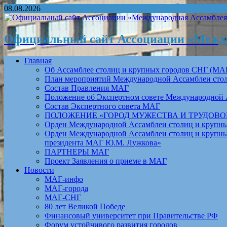
08.08.2026
Официальный сайт Ассоциации «Между
Главная
Об Ассамблее столиц и крупных городов СНГ (МА
План мероприятий Международной Ассамблеи столи
Состав Правления МАГ
Положение об Экспертном совете Международной 
Состав Экспертного совета МАГ
ПОЛОЖЕНИЕ «ГОРОД МУЖЕСТВА И ТРУДОВОЙ 
Орден Международной Ассамблеи столиц и крупных
Орден Международной Ассамблеи столиц и крупных
президента МАГ Ю.М. Лужкова»
ПАРТНЕРЫ МАГ
Проект Заявления о приеме в МАГ
Новости
МАГ-инфо
МАГ-города
МАГ-СНГ
80 лет Великой Победе
Финансовый университет при Правительстве РФ
Форум устойчивого развития городов