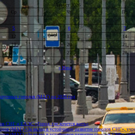
Август 2026
Ср
Чт
Пт
5
6
7
12
13
14
19
20
21
26
27
28
« Июл
рупных городов (МАГ) на 2026 год
ов СНГ и ЕАЭС «Город, где хочется жить»
ов (МАГ) «За вклад в устойчивое развитие городов СНГ», учр
ов (МАГ) «За вклад в устойчивое развитие городов СНГ», учр