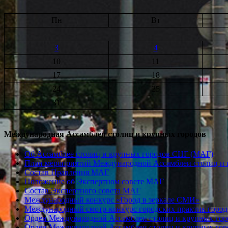
Пн
Вт
3
4
10
11
17
18
24
25
31
Международная Ассамблея столиц и крупных городов
Об Ассамблее столиц и крупных городов СНГ (МАГ)
План мероприятий Международной Ассамблеи столиц и к
Состав Правления МАГ
Положение об Экспертном совете МАГ
Состав Экспертного совета МАГ
Международный конкурс «Город в зеркале СМИ»
Международный смотр-конкурс городских практик город
Орден Международной Ассамблеи столиц и крупных город
Орден Международной Ассамблеи столиц и крупных город