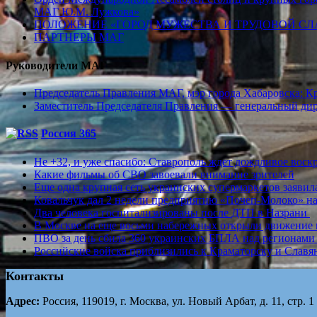
МАГ Ю.М. Лужкова»
ПОЛОЖЕНИЕ «ГОРОД МУЖЕСТВА И ТРУДОВОЙ СЛАВ
ПАРТНЕРЫ МАГ
Руководители МАГ
Председатель Правления МАГ, мэр города Хабаровска: К
Заместитель Председателя Правления — генеральный д
Россия 365
Не +32, и уже спасибо: Ставрополь ждет дождливое воск
Какие фильмы об СВО завоевали внимание зрителей
Еще одна крупная сеть украинских супермаркетов заявил
Ковальчук дал 2 недели предприятию «Почеп-Молоко» н
Два человека госпитализированы после ДТП в Назрани
В Москве на еще восьми набережных открыли движение 
ПВО за день сбила 360 украинских БПЛА над регионами
Российские войска приблизились к Краматорску и Славя
Контакты
Адрес:
Россия, 119019, г. Москва, ул. Новый Арбат, д. 11, стр. 1