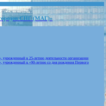
городов СНГ (МАГ)»
, учрежденный к 25-летию деятельности организации
, учрежденный к «90-летию со дня рождения Первого