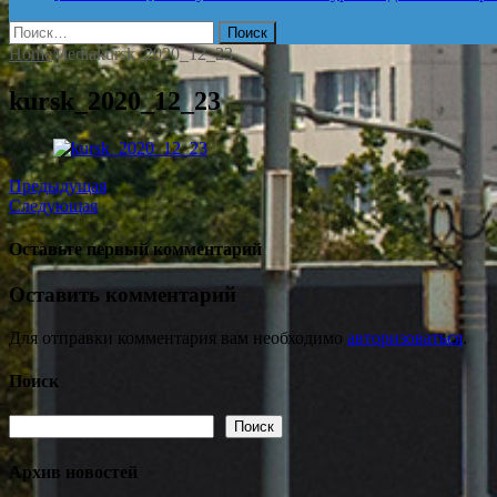
Найти:
Home
Media
kursk_2020_12_23
kursk_2020_12_23
Предыдущая
Следующая
Оставьте первый комментарий
Оставить комментарий
Для отправки комментария вам необходимо
авторизоваться
.
Поиск
Поиск
Поиск
Архив новостей