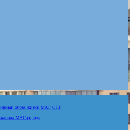
ктивный образ жизни
МАГ-СНГ
-канала
МАГ-города