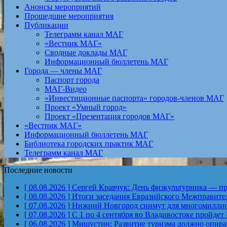
Анонсы мероприятий
Прошедшие мероприятия
Публикации
Телеграмм канал МАГ
«Вестник МАГ»
Сводные доклады МАГ
Информационный бюллетень МАГ
Города — члены МАГ
Паспорт города
МАГ-Видео
«Инвестиционные паспорта» городов-членов МАГ
Проект «Умный город»
Проект «Презентация городов МАГ»
«Вестник МАГ»
Информационный бюллетень МАГ
Библиотека городских практик МАГ
Телеграмм канал МАГ
Последние новости
[ 08.08.2026 ]
Сергей Кравчук: День физкультурника — пра
[ 08.08.2026 ]
Итоги заседания Евразийского Межправите
[ 07.08.2026 ]
Нижний Новгород снимут для многомиллион
[ 07.08.2026 ]
С 1 по 4 сентября во Владивостоке пройд
[ 06.08.2026 ]
Мишустин: Развитие туризма должно опират