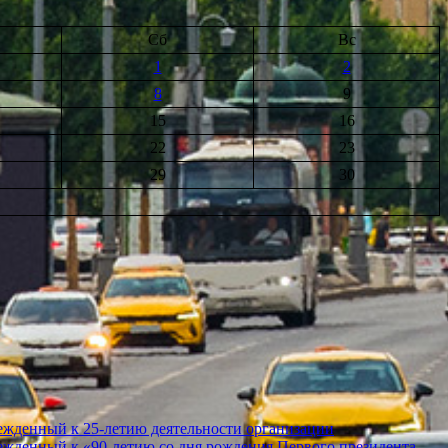
Сб
Вс
1
2
8
9
15
16
22
23
29
30
ежденный к 25-летию деятельности организации
ежденный к «90-летию со дня рождения Первого президента