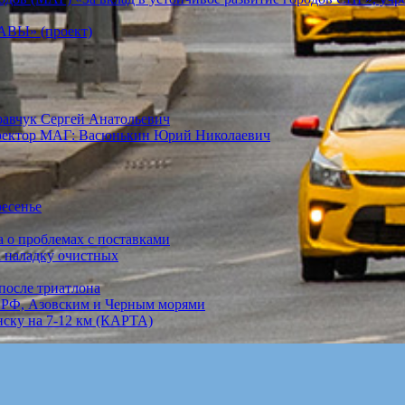
Ы» (проект)
равчук Сергей Анатольевич
иректор МАГ: Васюнькин Юрий Николаевич
ресенье
а о проблемах с поставками
а наладку очистных
после триатлона
 РФ, Азовским и Черным морями
нску на 7-12 км (КАРТА)