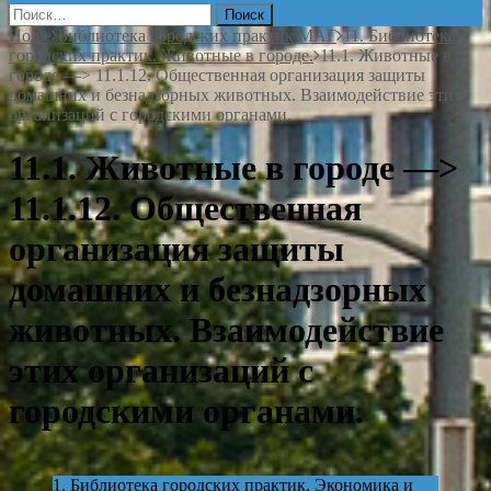
Найти:
Home
Библиотека городских практик МАГ
11. Библиотека
городских практик. Животные в городе.
11.1. Животные в
городе —> 11.1.12. Общественная организация защиты
домашних и безнадзорных животных. Взаимодействие этих
организаций с городскими органами.
11.1. Животные в городе —>
11.1.12. Общественная
организация защиты
домашних и безнадзорных
животных. Взаимодействие
этих организаций с
городскими органами.
1. Библиотека городских практик. Экономика и