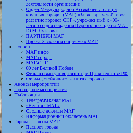
деятельности организации
Орден Международной Ассамблеи столиц и
крупных городов (МАГ) «За вклад в устойчивое
развитие городов СНГ», учрежденный к «90-
летию со дня рождения Первого президента МАГ
Ю.М. Лужкова»
ПАРТНЕРЫ МАГ
Проект Заявления о приеме в МАГ
Новости
МАГ-инфо
МАГ-города
МАГ-СНГ
80 лет Великой Победе
Финансовый университет при Правительстве РФ
Форум устойчивого развития городов
Анонсы мероприятий
Прошедшие мероприятия
Публикации
Телеграмм канал МАГ
«Вестник МАГ»
Сводные доклады МАГ
Информационный бюллетень МАГ
Города — члены МАГ
Паспорт города
МАГ-Видео