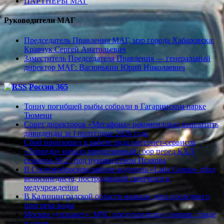
ПАРТНЕРЫ МАГ
Руководители МАГ
Председатель Правления МАГ, мэр города Хабаровска:
Кравчук Сергей Анатольевич
Заместитель Председателя Правления — генеральный
директор МАГ: Васюнькин Юрий Николаевич
Россия 365
Тонну погибшей рыбы собрали в Гагаринском парке
Тюмени
Совет директоров «Мегафона» рекомендовал выплатить
дивиденды за I полугодие 2026 года
Сбой произошел в работе ряда интернет-сервисов
«Торпедо» начало предсезонный сбор перед КХЛ
сезоном-26/27 под руководством Исакова
В Сосновоборском районе водитель «Lada Granta» сбил
велосипедиста, пострадавший скончался в
медучреждении
В Калининградской области назвали день последнего
прогрева воды
Москва «уплывет»: МЧС предупредило о ливнях, граде
и грозе