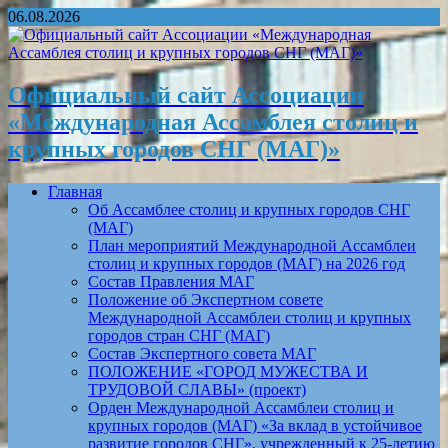
06.08.2026
Официальный сайт Ассоциации
«Международная Ассамблея столиц и
крупных городов СНГ (МАГ)»
Главная
Об Ассамблее столиц и крупных городов СНГ
(МАГ)
План мероприятий Международной Ассамблеи
столиц и крупных городов (МАГ) на 2026 год
Состав Правления МАГ
Положение об Экспертном совете
Международной Ассамблеи столиц и крупных
городов стран СНГ (МАГ)
Состав Экспертного совета МАГ
ПОЛОЖЕНИЕ «ГОРОД МУЖЕСТВА И
ТРУДОВОЙ СЛАВЫ» (проект)
Орден Международной Ассамблеи столиц и
крупных городов (МАГ) «За вклад в устойчивое
развитие городов СНГ», учрежденный к 25-летию