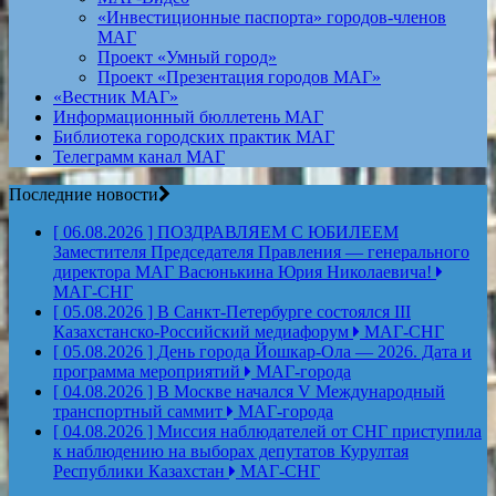
«Инвестиционные паспорта» городов-членов
МАГ
Проект «Умный город»
Проект «Презентация городов МАГ»
«Вестник МАГ»
Информационный бюллетень МАГ
Библиотека городских практик МАГ
Телеграмм канал МАГ
Последние новости
[ 06.08.2026 ]
ПОЗДРАВЛЯЕМ С ЮБИЛЕЕМ
Заместителя Председателя Правления — генерального
директора МАГ Васюнькина Юрия Николаевича!
МАГ-СНГ
[ 05.08.2026 ]
В Санкт-Петербурге состоялся III
Казахстанско-Российский медиафорум
МАГ-СНГ
[ 05.08.2026 ]
День города Йошкар-Ола — 2026. Дата и
программа мероприятий
МАГ-города
[ 04.08.2026 ]
В Москве начался V Международный
транспортный саммит
МАГ-города
[ 04.08.2026 ]
Миссия наблюдателей от СНГ приступила
к наблюдению на выборах депутатов Курултая
Республики Казахстан
МАГ-СНГ