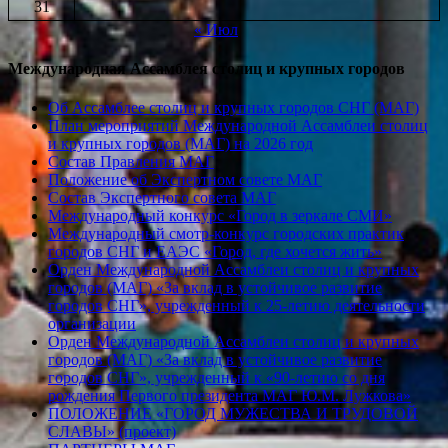
31
« Июл
Международная Ассамблея столиц и крупных городов
Об Ассамблее столиц и крупных городов СНГ (МАГ)
План мероприятий Международной Ассамблеи столиц
и крупных городов (МАГ) на 2026 год
Состав Правления МАГ
Положение об Экспертном совете МАГ
Состав Экспертного совета МАГ
Международный конкурс «Город в зеркале СМИ»
Международный смотр-конкурс городских практик
городов СНГ и ЕАЭС «Город, где хочется жить»
Орден Международной Ассамблеи столиц и крупных
городов (МАГ) «За вклад в устойчивое развитие
городов СНГ», учрежденный к 25-летию деятельности
организации
Орден Международной Ассамблеи столиц и крупных
городов (МАГ) «За вклад в устойчивое развитие
городов СНГ», учрежденный к «90-летию со дня
рождения Первого президента МАГ Ю.М. Лужкова»
ПОЛОЖЕНИЕ «ГОРОД МУЖЕСТВА И ТРУДОВОЙ
СЛАВЫ» (проект)