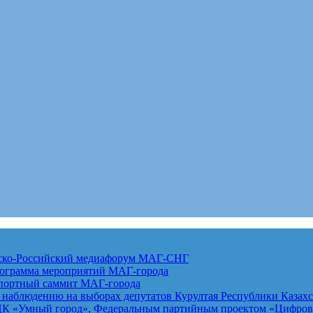
анско-Российский медиафорум
МАГ-СНГ
рограмма мероприятий
МАГ-города
спортный саммит
МАГ-города
 наблюдению на выборах депутатов Курултая Республики Казах
К «Умный город», Федеральным партийным проектом «Цифровая