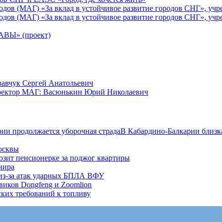
ов (МАГ) «За вклад в устойчивое развитие городов СНГ», учр
ов (МАГ) «За вклад в устойчивое развитие городов СНГ», учр
Ы» (проект)
равчук Сергей Анатольевич
иректор МАГ: Васюнькин Юрий Николаевич
ии продолжается уборочная страдаВ Кабардино-Балкарии близка 
осквы
розит пенсионерке за поджог квартиры
нира
из-за атак ударных БПЛА ВФУ
виков Dongfeng и Zoomlion
ких требований к топливу