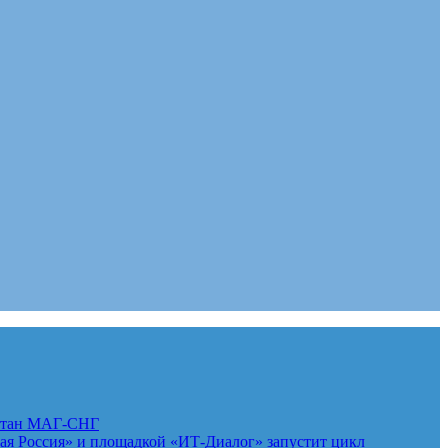
стан
МАГ-СНГ
 Россия» и площадкой «ИТ-Диалог» запустит цикл