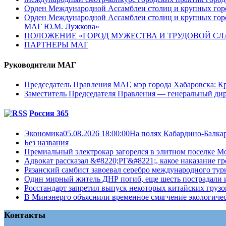
Орден Международной Ассамблеи столиц и крупных город
Орден Международной Ассамблеи столиц и крупных город
МАГ Ю.М. Лужкова»
ПОЛОЖЕНИЕ «ГОРОД МУЖЕСТВА И ТРУДОВОЙ СЛАВ
ПАРТНЕРЫ МАГ
Руководители МАГ
Председатель Правления МАГ, мэр города Хабаровска: К
Заместитель Председателя Правления — генеральный д
Россия 365
Экономика05.08.2026 18:00:00На полях Кабардино-Балкар
Без названия
Премиальный электрокар загорелся в элитном поселке М
Адвокат рассказал &#8220;РГ&#8221;, какое наказание г
Рязанский самбист завоевал серебро международного тур
Один мирный житель ДНР погиб, еще шесть пострадали 
Росстандарт запретил выпуск некоторых китайских грузо
В Минэнерго объяснили временное смягчение экологичес
Контакты