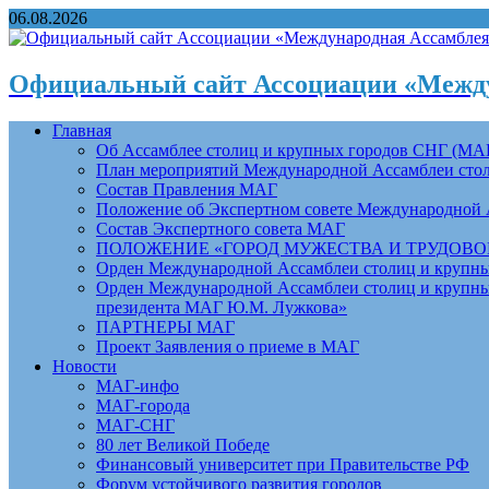
06.08.2026
Официальный сайт Ассоциации «Между
Главная
Об Ассамблее столиц и крупных городов СНГ (МА
План мероприятий Международной Ассамблеи столи
Состав Правления МАГ
Положение об Экспертном совете Международной 
Состав Экспертного совета МАГ
ПОЛОЖЕНИЕ «ГОРОД МУЖЕСТВА И ТРУДОВОЙ 
Орден Международной Ассамблеи столиц и крупных
Орден Международной Ассамблеи столиц и крупных
президента МАГ Ю.М. Лужкова»
ПАРТНЕРЫ МАГ
Проект Заявления о приеме в МАГ
Новости
МАГ-инфо
МАГ-города
МАГ-СНГ
80 лет Великой Победе
Финансовый университет при Правительстве РФ
Форум устойчивого развития городов