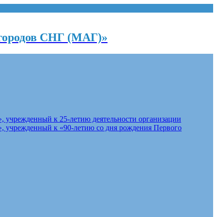
городов СНГ (МАГ)»
, учрежденный к 25-летию деятельности организации
, учрежденный к «90-летию со дня рождения Первого