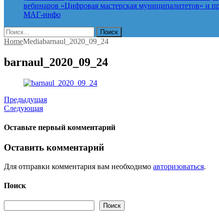
вебинаров «Цифровая мастерская муниципалитетов» и про
МАГ-инфо
Найти:
Home
Media
barnaul_2020_09_24
barnaul_2020_09_24
Предыдущая
Следующая
Оставьте первый комментарий
Оставить комментарий
Для отправки комментария вам необходимо
авторизоваться
.
Поиск
Поиск
Поиск