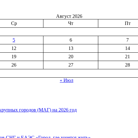
Август 2026
Ср
Чт
Пт
5
6
7
12
13
14
19
20
21
26
27
28
« Июл
рупных городов (МАГ) на 2026 год
ов СНГ и ЕАЭС «Город, где хочется жить»