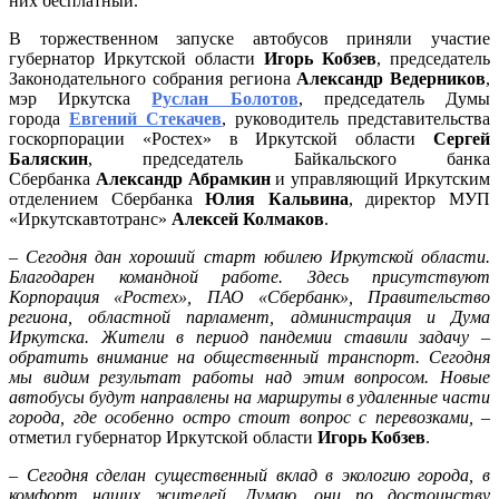
них бесплатный.
Иркутс
В торжественном запуске автобусов приняли участие
губернатор Иркутской области
Игорь Кобзев
, председатель
Законодательного собрания региона
Александр Ведерников
,
мэр Иркутска
Руслан Болотов
, председатель Думы
города
Евгений Стекачев
, руководитель представительства
госкорпорации «Ростех» в Иркутской области
Сергей
Баляскин
, председатель Байкальского банка
Сбербанка
Александр Абрамкин
и
управляющий Иркутским
отделением Сбербанка
Юлия Кальвина
, директор МУП
«Иркутскавтотранс»
Алексей Колмаков
.
–
Сегодня дан хороший старт юбилею Иркутской области.
Благодарен командной работе. Здесь присутствуют
Корпорация «Ростех», ПАО «Сбербанк», Правительство
региона, областной парламент, администрация и Дума
Иркутска. Жители в период пандемии ставили задачу –
обратить внимание на общественный транспорт. Сегодня
мы видим результат работы над этим вопросом. Новые
автобусы будут направлены на маршруты в удаленные части
города, где особенно остро стоит вопрос с перевозками,
–
отметил губернатор Иркутской области
Игорь Кобзев
.
–
Сегодня сделан существенный вклад в экологию города, в
комфорт наших жителей. Думаю, они по достоинству