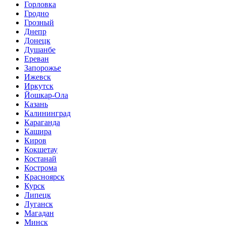
Горловка
Гродно
Грозный
Днепр
Донецк
Душанбе
Ереван
Запорожье
Ижевск
Иркутск
Йошкар-Ола
Казань
Калининград
Караганда
Кашира
Киров
Кокшетау
Костанай
Кострома
Красноярск
Курск
Липецк
Луганск
Магадан
Минск