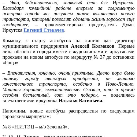
–
Это, действительно, знаковый день для Иркутска.
Благодаря командной работе впервые за современную
историю города мы получаем такое количество нового
транспорта, который позволит сделать жизнь горожан еще
комфортнее
, – прокомментировал председатель Думы
Иркутска
Евгений Стекачев
.
Команду к старту автобусов на линию дал директор
муниципального предприятия
Алексей Колмаков
. Первые
лица области и города вместе с журналистами и иркутянами
проехали на новом автобусе по маршруту № 37 до остановки
«Роща».
–
Впечатления, конечно, очень приятные. Давно пора было
нашему городу автобусы приобрести, не хватало
качественного транспорта, особенно в Ново-Ленино.
Машины хорошие, вместительные. Сказали, что и проезд
сегодня бесплатный, вот это подарок,
– поделилась
впечатлениями иркутянка
Наталья Васильева
.
Напомним, новые автобусы распределены по следующим
городским маршрутам:
№ 8 «Н.И.ТЭЦ – м/р Зеленый»,