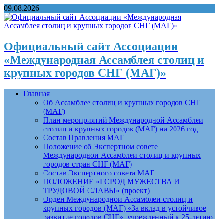
09.08.2026
Официальный сайт Ассоциации
«Международная Ассамблея столиц и
крупных городов СНГ (МАГ)»
Главная
Об Ассамблее столиц и крупных городов СНГ
(МАГ)
План мероприятий Международной Ассамблеи
столиц и крупных городов (МАГ) на 2026 год
Состав Правления МАГ
Положение об Экспертном совете
Международной Ассамблеи столиц и крупных
городов стран СНГ (МАГ)
Состав Экспертного совета МАГ
ПОЛОЖЕНИЕ «ГОРОД МУЖЕСТВА И
ТРУДОВОЙ СЛАВЫ» (проект)
Орден Международной Ассамблеи столиц и
крупных городов (МАГ) «За вклад в устойчивое
развитие городов СНГ», учрежденный к 25-летию