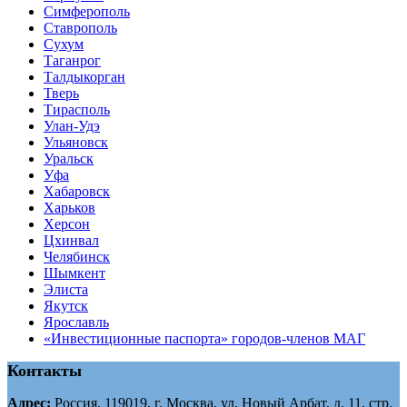
Симферополь
Ставрополь
Сухум
Таганрог
Tалдыкорган
Тверь
Тирасполь
Улан-Удэ
Ульяновск
Уральск
Уфа
Хабаровск
Харьков
Херсон
Цхинвал
Челябинск
Шымкент
Элиста
Якутск
Ярославль
«Инвестиционные паспорта» городов-членов МАГ
Контакты
Адрес:
Россия, 119019, г. Москва, ул. Новый Арбат, д. 11, стр.