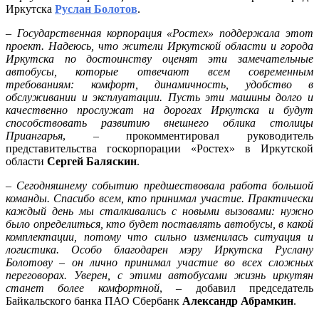
Иркутска
Руслан Болотов
.
–
Государственная корпорация «Ростех» поддержала этот
проект. Надеюсь, что жители Иркутской области и города
Иркутска по достоинству оценят эти замечательные
автобусы, которые отвечают всем современным
требованиям: комфорт, динамичность, удобство в
обслуживании и эксплуатации. Пусть эти машины долго и
качественно прослужат на дорогах Иркутска и будут
способствовать развитию внешнего облика столицы
Приангарья
, – прокомментировал руководитель
представительства госкорпорации «Ростех» в Иркутской
области
Сергей Баляскин
.
–
Сегодняшнему событию предшествовала работа большой
команды. Спасибо всем, кто принимал участие. Практически
каждый день мы сталкивались с новыми вызовами: нужно
было определиться, кто будет поставлять автобусы, в какой
комплектации, потому что сильно изменилась ситуация и
логистика. Особо благодарен мэру Иркутска Руслану
Болотову – он лично принимал участие во всех сложных
переговорах. Уверен, с этими автобусами жизнь иркутян
станет более комфортной
, – добавил председатель
Байкальского банка ПАО Сбербанк
Александр Абрамкин
.