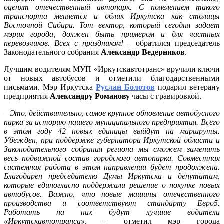
оценят отечественный автопарк. С появлением такого
транспорта меняется и облик Иркутска как столицы
Восточной Сибири. Тот вектор, который сегодня задает
мэрия города, должен быть примером и для частных
перевозчиков. Всех с праздником!
– обратился председатель
Законодательного собрания
Александр Ведерников
.
Лучшим водителям МУП «Иркутскавтотранс» вручили ключи
от новых автобусов и отметили благодарственными
письмами. Мэр Иркутска
Руслан Болотов
подарил ветерану
предприятия
Александру Романову
часы с гравировкой.
­–
Это, действительно, самое крупное обновление автобусного
парка за историю нашего муниципального предприятия. Всего
в этом году 42 новых единицы выйдут на маршруты.
Убежден, при поддержке губернатора Иркутской области и
Законодательного собрания региона мы сможем заменить
весь подвижной состав городского автопарка. Совместная
системная работа в этом направлении будет продолжена.
Благодарен председателю Думы Иркутска и депутатам,
которые единогласно поддержали решение о покупке новых
автобусов. Важно, что новые машины отечественного
производства и соответствуют стандарту Евро5.
Работать на них будут лучшие водители
«Иркутскавтотранса»,
– отметил мэр города