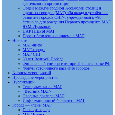
деятельности организации
Орден Международной Ассамблеи столиц и
крупных городов (МАГ) «За вклад в устойчивое
развитие городов СНГ», учрежденный к «90-
летию со дня рождения Первого президента МАГ
Ю.М. Лужкова»
ПАРТНЕРЫ МАГ
Проект Заявления о приеме в МАГ
Новости
МАГ-инфо
МАГ-города
МАГ-СНГ
80 лет Великой Победе
Финансовый университет при Правительстве РФ
Форум устойчивого развития городов
Анонсы мероприятий
Прошедшие мероприятия
Публикации
Телеграмм канал МАГ
«Вестник МАГ»
Сводные доклады МАГ
Информационный бюллетень МАГ
Города — члены МАГ
Паспорт города
МАГ-Видео