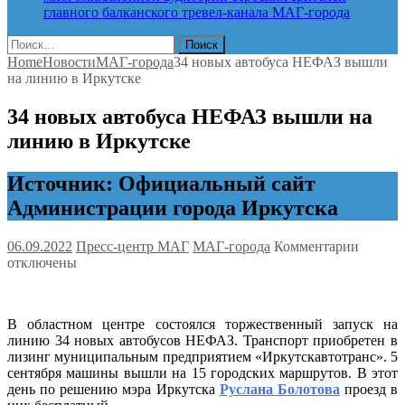
главного балканского тревел-канала
МАГ-города
Найти:
Home
Новости
МАГ-города
34 новых автобуса НЕФАЗ вышли
на линию в Иркутске
34 новых автобуса НЕФАЗ вышли на
линию в Иркутске
Источник: Официальный сайт
Администрации города Иркутска
к
06.09.2022
Пресс-центр МАГ
МАГ-города
Комментарии
записи
отключены
34
новых
автобус
В областном центре состоялся торжественный запуск на
НЕФА
линию 34 новых автобусов НЕФАЗ. Транспорт приобретен в
вышли
лизинг муниципальным предприятием «Иркутскавтотранс». 5
на
сентября машины вышли на 15 городских маршрутов. В этот
линию
день по решению мэра Иркутска
Руслана Болотова
проезд в
в