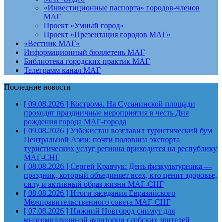
«Инвестиционные паспорта» городов-членов
МАГ
Проект «Умный город»
Проект «Презентация городов МАГ»
«Вестник МАГ»
Информационный бюллетень МАГ
Библиотека городских практик МАГ
Телеграмм канал МАГ
Последние новости
[ 09.08.2026 ]
Кострома. На Сусанинской площади
проходят праздничные мероприятия в честь Дня
рождения города
МАГ-города
[ 09.08.2026 ]
Узбекистан возглавил туристический бум
Центральной Азии: почти половина экспорта
туристических услуг региона приходится на республику
МАГ-СНГ
[ 08.08.2026 ]
Сергей Кравчук: День физкультурника —
праздник, который объединяет всех, кто ценит здоровье,
силу и активный образ жизни
МАГ-СНГ
[ 08.08.2026 ]
Итоги заседания Евразийского
Межправительственного совета
МАГ-СНГ
[ 07.08.2026 ]
Нижний Новгород снимут для
многомиллионной аудитории сербских зрителей