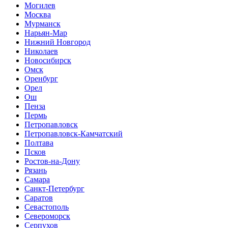
Могилев
Москва
Мурманск
Нарьян-Мар
Нижний Новгород
Николаев
Новосибирск
Омск
Оренбург
Орел
Ош
Пенза
Пермь
Петропавловск
Петропавловск-Камчатский
Полтава
Псков
Ростов-на-Дону
Рязань
Самара
Санкт-Петербург
Саратов
Севастополь
Североморск
Серпухов