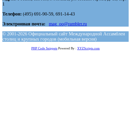
1
Телефон:
(495) 691-90-59, 691-14-43
Электронная почта:
mag_oo@rambler.ru
© 2001-2026 Официальный сайт Международной Ассамблеи
столиц и крупных городов (мобильная версия)
PHP Code Snippets
Powered By :
XYZScripts.com