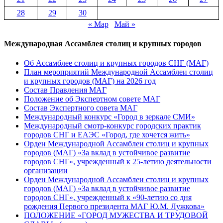
28
29
30
« Мар
Май »
Международная Ассамблея столиц и крупных городов
Об Ассамблее столиц и крупных городов СНГ (МАГ)
План мероприятий Международной Ассамблеи столиц
и крупных городов (МАГ) на 2026 год
Состав Правления МАГ
Положение об Экспертном совете МАГ
Состав Экспертного совета МАГ
Международный конкурс «Город в зеркале СМИ»
Международный смотр-конкурс городских практик
городов СНГ и ЕАЭС «Город, где хочется жить»
Орден Международной Ассамблеи столиц и крупных
городов (МАГ) «За вклад в устойчивое развитие
городов СНГ», учрежденный к 25-летию деятельности
организации
Орден Международной Ассамблеи столиц и крупных
городов (МАГ) «За вклад в устойчивое развитие
городов СНГ», учрежденный к «90-летию со дня
рождения Первого президента МАГ Ю.М. Лужкова»
ПОЛОЖЕНИЕ «ГОРОД МУЖЕСТВА И ТРУДОВОЙ