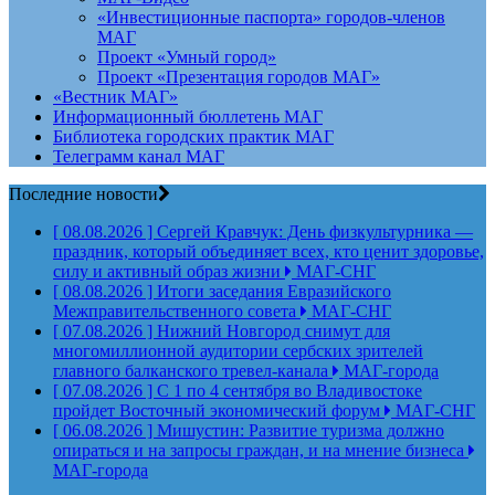
«Инвестиционные паспорта» городов-членов
МАГ
Проект «Умный город»
Проект «Презентация городов МАГ»
«Вестник МАГ»
Информационный бюллетень МАГ
Библиотека городских практик МАГ
Телеграмм канал МАГ
Последние новости
[ 08.08.2026 ]
Сергей Кравчук: День физкультурника —
праздник, который объединяет всех, кто ценит здоровье,
силу и активный образ жизни
МАГ-СНГ
[ 08.08.2026 ]
Итоги заседания Евразийского
Межправительственного совета
МАГ-СНГ
[ 07.08.2026 ]
Нижний Новгород снимут для
многомиллионной аудитории сербских зрителей
главного балканского тревел-канала
МАГ-города
[ 07.08.2026 ]
С 1 по 4 сентября во Владивостоке
пройдет Восточный экономический форум
МАГ-СНГ
[ 06.08.2026 ]
Мишустин: Развитие туризма должно
опираться и на запросы граждан, и на мнение бизнеса
МАГ-города