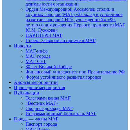
деятельности организации
Орден Международной Ассамблеи столиц и
крупных городов (МАГ) «За вклад в устойчивое
развитие городов СНГ», учрежденный к «90-
летию со дня рождения Первого президента МАГ
Ю.М. Лужкова»
ПАРТНЕРЫ МАГ
Проект Заявления о приеме в МАГ
Новости
МАГ-инфо
МАГ-города
МАГ-СНГ
80 лет Великой Победе
Финансовый университет при Правительстве РФ
Форум устойчивого развития городов
Анонсы мероприятий
Прошедшие мероприятия
Публикации
Телеграмм канал МАГ
«Вестник МАГ»
Сводные доклады МАГ
Информационный бюллетень МАГ
Города — члены МАГ
Паспорт города
МАГ-Видео