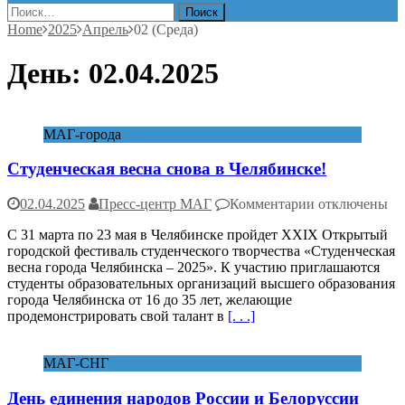
Найти:
Home
2025
Апрель
02 (Среда)
День:
02.04.2025
МАГ-города
Студенческая весна снова в Челябинске!
к
02.04.2025
Пресс-центр МАГ
Комментарии
отключены
записи
С 31 марта по 23 мая в Челябинске пройдет XXIX Открытый
Студенческая
городской фестиваль студенческого творчества «Студенческая
весна
весна города Челябинска – 2025». К участию приглашаются
снова
студенты образовательных организаций высшего образования
в
города Челябинска от 16 до 35 лет, желающие
Челябинске!
продемонстрировать свой талант в
[. . .]
МАГ-СНГ
День единения народов России и Белоруссии