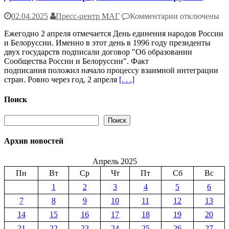
к
02.04.2025
Пресс-центр МАГ
Комментарии
отключены
записи
Ежегодно 2 апреля отмечается День единения народов России
День
и Белоруссии. Именно в этот день в 1996 году президенты
единения
двух государств подписали договор "Об образовании
народов
Сообщества России и Белоруссии". Факт
России
подписания положил начало процессу взаимной интеграции
и
стран. Ровно через год, 2 апреля
[. . .]
Белоруссии
Поиск
Поиск
Поиск
Архив новостей
Апрель 2025
Пн
Вт
Ср
Чт
Пт
Сб
Вс
1
2
3
4
5
6
7
8
9
10
11
12
13
14
15
16
17
18
19
20
21
22
23
24
25
26
27