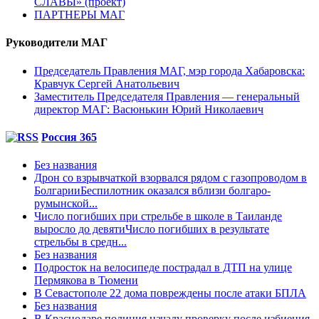
СЛАВЫ» (проект)
ПАРТНЕРЫ МАГ
Руководители МАГ
Председатель Правления МАГ, мэр города Хабаровска:
Кравчук Сергей Анатольевич
Заместитель Председателя Правления — генеральный
директор МАГ: Васюнькин Юрий Николаевич
Россия 365
Без названия
Дрон со взрывчаткой взорвался рядом с газопроводом в
БолгарииБеспилотник оказался вблизи болгаро-
румынской...
Число погибших при стрельбе в школе в Таиланде
выросло до девятиЧисло погибших в результате
стрельбы в средн...
Без названия
Подросток на велосипеде пострадал в ДТП на улице
Пермякова в Тюмени
В Севастополе 22 дома повреждены после атаки БПЛА
Без названия
В Краснодаре полиция началу проверку после избиения