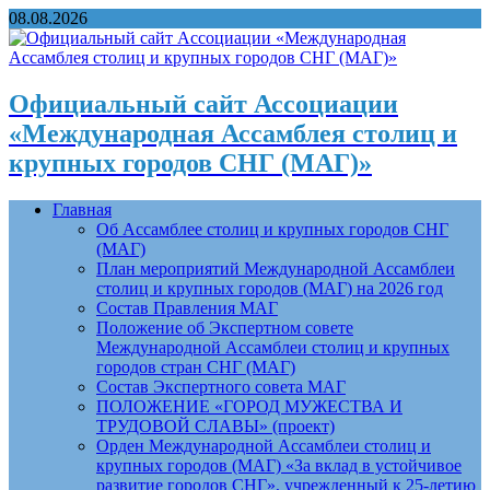
08.08.2026
Официальный сайт Ассоциации
«Международная Ассамблея столиц и
крупных городов СНГ (МАГ)»
Главная
Об Ассамблее столиц и крупных городов СНГ
(МАГ)
План мероприятий Международной Ассамблеи
столиц и крупных городов (МАГ) на 2026 год
Состав Правления МАГ
Положение об Экспертном совете
Международной Ассамблеи столиц и крупных
городов стран СНГ (МАГ)
Состав Экспертного совета МАГ
ПОЛОЖЕНИЕ «ГОРОД МУЖЕСТВА И
ТРУДОВОЙ СЛАВЫ» (проект)
Орден Международной Ассамблеи столиц и
крупных городов (МАГ) «За вклад в устойчивое
развитие городов СНГ», учрежденный к 25-летию