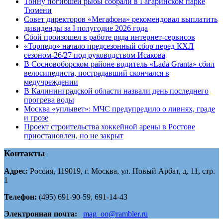
Тонну погибшей рыбы собрали в Гагаринском парке
Тюмени
Совет директоров «Мегафона» рекомендовал выплатить
дивиденды за I полугодие 2026 года
Сбой произошел в работе ряда интернет-сервисов
«Торпедо» начало предсезонный сбор перед КХЛ
сезоном-26/27 под руководством Исакова
В Сосновоборском районе водитель «Lada Granta» сбил
велосипедиста, пострадавший скончался в
медучреждении
В Калининградской области назвали день последнего
прогрева воды
Москва «уплывет»: МЧС предупредило о ливнях, граде
и грозе
Проект строительства хоккейной арены в Ростове
приостановлен, но не закрыт
Контакты
Адрес:
Россия, 119019, г. Москва, ул. Новый Арбат, д. 11, стр.
1
Телефон:
(495) 691-90-59, 691-14-43
Электронная почта:
mag_oo@rambler.ru