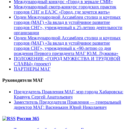
Международный конкурс «Город в зеркале СМИ»
Международный смотр-конкурс городских практик
городов СНГ и ЕАЭС «Город, где хочется жить»
Орден Международной Ассамблеи столиц и крупных
городов (МАГ) «За вклад в устойчивое развитие
городов СНГ», учрежденный к 25-летию деятельности
организации
Орден Международной Ассамблеи столиц и крупных
городов (МАГ) «За вклад в устойчивое развитие
городов СНГ», учрежденный к «90-летию со дня
рождения Первого президента МАГ Ю.М. Лужкова»
ПОЛОЖЕНИЕ «ГОРОД МУЖЕСТВА И ТРУДОВОЙ
СЛАВЫ» (проект)
ПАРТНЕРЫ МАГ
Руководители МАГ
Председатель Правления МАГ, мэр города Хабаровска:
Кравчук Сергей Анатольевич
Заместитель Председателя Правления — генеральный
директор МАГ: Васюнькин Юрий Николаевич
Россия 365