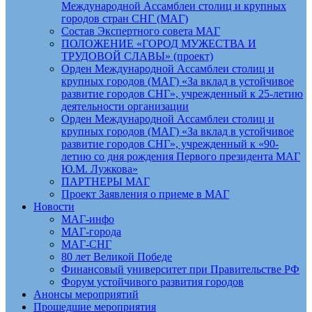
Международной Ассамблеи столиц и крупных
городов стран СНГ (МАГ)
Состав Экспертного совета МАГ
ПОЛОЖЕНИЕ «ГОРОД МУЖЕСТВА И
ТРУДОВОЙ СЛАВЫ» (проект)
Орден Международной Ассамблеи столиц и
крупных городов (МАГ) «За вклад в устойчивое
развитие городов СНГ», учрежденный к 25-летию
деятельности организации
Орден Международной Ассамблеи столиц и
крупных городов (МАГ) «За вклад в устойчивое
развитие городов СНГ», учрежденный к «90-
летию со дня рождения Первого президента МАГ
Ю.М. Лужкова»
ПАРТНЕРЫ МАГ
Проект Заявления о приеме в МАГ
Новости
МАГ-инфо
МАГ-города
МАГ-СНГ
80 лет Великой Победе
Финансовый университет при Правительстве РФ
Форум устойчивого развития городов
Анонсы мероприятий
Прошедшие мероприятия