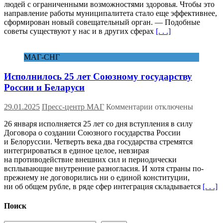
людей с ограниченными возможностями здоровья. Чтобы это
создан
направление работы муниципалитета стало еще эффективнее,
Координационный
сформирован новый совещательный орган. — Подобные
совет
советы существуют у нас и в других сферах
[. . .]
по
делам
инвалидов
МАГ-СНГ
при
главе
Исполнилось 25 лет Союзному государству
города
России и Беларуси
к
29.01.2025
Пресс-центр МАГ
Комментарии
отключены
записи
26 января исполняется 25 лет со дня вступления в силу
Исполнилось
Договора о создании Союзного государства России
25
и Белоруссии. Четверть века два государства стремятся
лет
интегрироваться в единое целое, невзирая
Союзному
на противодействие внешних сил и периодически
государству
всплывающие внутренние разногласия. И хотя страны по-
России
прежнему не договорились ни о единой конституции,
и
ни об общем рубле, в ряде сфер интеграция складывается
[. . .]
Беларуси
Поиск