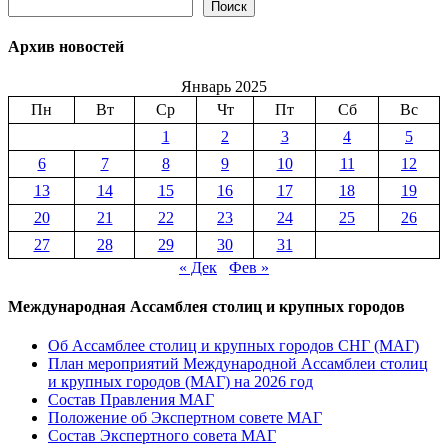
Поиск
Поиск
Архив новостей
Январь 2025
Пн
Вт
Ср
Чт
Пт
Сб
Вс
1
2
3
4
5
6
7
8
9
10
11
12
13
14
15
16
17
18
19
20
21
22
23
24
25
26
27
28
29
30
31
« Дек
Фев »
Международная Ассамблея столиц и крупных городов
Об Ассамблее столиц и крупных городов СНГ (МАГ)
План мероприятий Международной Ассамблеи столиц
и крупных городов (МАГ) на 2026 год
Состав Правления МАГ
Положение об Экспертном совете МАГ
Состав Экспертного совета МАГ