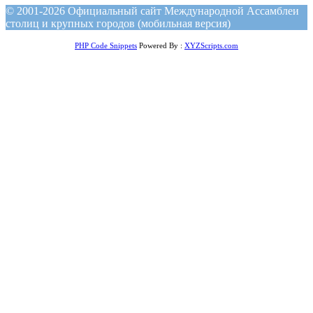
© 2001-2026 Официальный сайт Международной Ассамблеи
столиц и крупных городов (мобильная версия)
PHP Code Snippets
Powered By :
XYZScripts.com