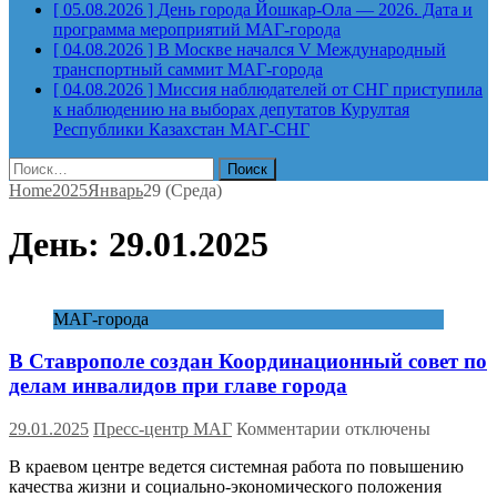
[ 05.08.2026 ]
День города Йошкар-Ола — 2026. Дата и
программа мероприятий
МАГ-города
[ 04.08.2026 ]
В Москве начался V Международный
транспортный саммит
МАГ-города
[ 04.08.2026 ]
Миссия наблюдателей от СНГ приступила
к наблюдению на выборах депутатов Курултая
Республики Казахстан
МАГ-СНГ
Найти:
Home
2025
Январь
29 (Среда)
День:
29.01.2025
МАГ-города
В Ставрополе создан Координационный совет по
делам инвалидов при главе города
к
29.01.2025
Пресс-центр МАГ
Комментарии
отключены
записи
В краевом центре ведется системная работа по повышению
В
качества жизни и социально-экономического положения
Ставрополе