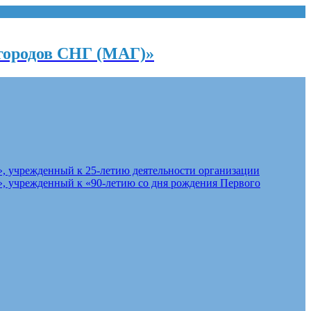
городов СНГ (МАГ)»
, учрежденный к 25-летию деятельности организации
, учрежденный к «90-летию со дня рождения Первого