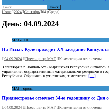
Найти:
Home
2024
Сентябрь
04 (Среда)
День:
04.09.2024
МАГ-СНГ
На Иссык-Куле проходит XX заседание Консульта
к
04.09.2024
Пресс-центр МАГ
Комментарии
отключены
записи
3 сентября в г. Чолпон-Ате (Кыргызская Республика) началось
На
управление государственными материальными резервами в го
Иссык-
Республики. Обращаясь к участникам, заместитель
[. . .]
Куле
проходит
XX
МАГ-города
заседание
Консультативно
Приднестровье отмечает 34-ю годовщину со Дня 
совета
руководителей
органов
к
04.09.2024
Пресс-центр МАГ
Комментарии
отключены