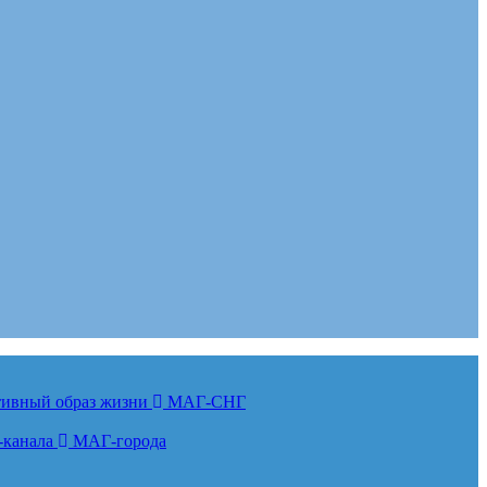
ктивный образ жизни
МАГ-СНГ
-канала
МАГ-города