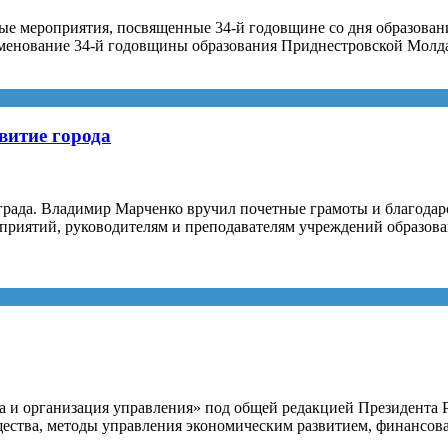
х
ные мероприятия, посвященные 34-й годовщине со дня образова
наменование 34-й годовщины образования Приднестровской Мол
витие города
ограда. Владимир Марченко вручил почетные грамоты и благод
дприятий, руководителям и преподавателям учреждений образова
 и организация управления» под общей редакцией Президента Р
щества, методы управления экономическим развитием, финансов