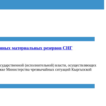
венных материальных резервов СНГ
государственной (исполнительной) власти, осуществляющих
ержке Министерства чрезвычайных ситуаций Кыргызской