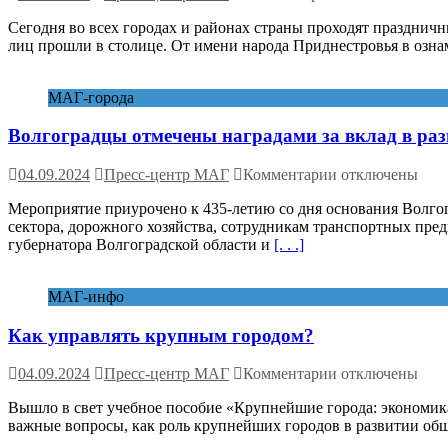
государственны
записи
материальных
Сегодня во всех городах и районах страны проходят празднич
Приднестровье
резервов
лиц прошли в столице. От имени народа Приднестровья в оз
отмечает
СНГ
34-
ю
МАГ-города
годовщину
со
Волгоградцы отмечены наградами за вклад в раз
Дня
образования
к
04.09.2024
Пресс-центр МАГ
Комментарии
отключены
записи
Мероприятие приурочено к 435-летию со дня основания Волг
Волгоградцы
сектора, дорожного хозяйства, сотрудникам транспортных пре
отмечены
губернатора Волгоградской области и
[. . .]
наградами
за
вклад
МАГ-инфо
в
развитие
Как управлять крупным городом?
города
к
04.09.2024
Пресс-центр МАГ
Комментарии
отключены
записи
Вышло в свет учебное пособие «Крупнейшие города: экономика
Как
важные вопросы, как роль крупнейших городов в развитии об
управлять
крупным