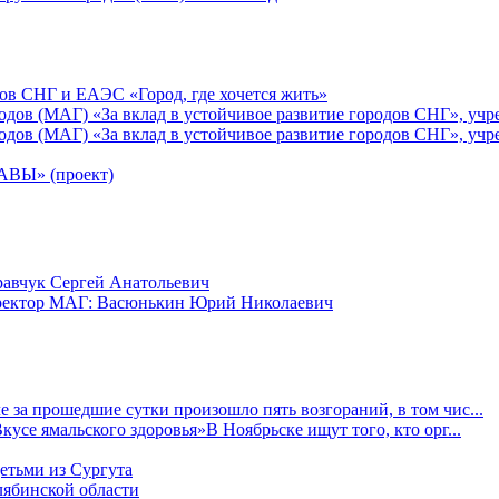
ов СНГ и ЕАЭС «Город, где хочется жить»
ов (МАГ) «За вклад в устойчивое развитие городов СНГ», учр
ов (МАГ) «За вклад в устойчивое развитие городов СНГ», учр
Ы» (проект)
равчук Сергей Анатольевич
иректор МАГ: Васюнькин Юрий Николаевич
 за прошедшие сутки произошло пять возгораний, в том чис...
усе ямальского здоровья»В Ноябрьске ищут того, кто орг...
детьми из Сургута
ябинской области