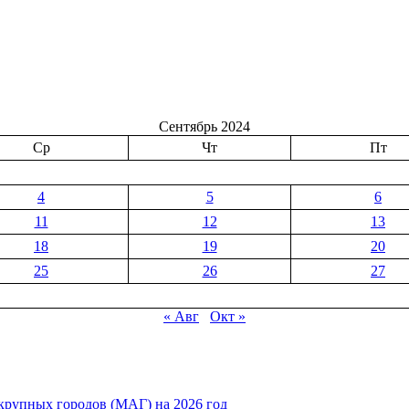
Сентябрь 2024
Ср
Чт
Пт
4
5
6
11
12
13
18
19
20
25
26
27
« Авг
Окт »
рупных городов (МАГ) на 2026 год