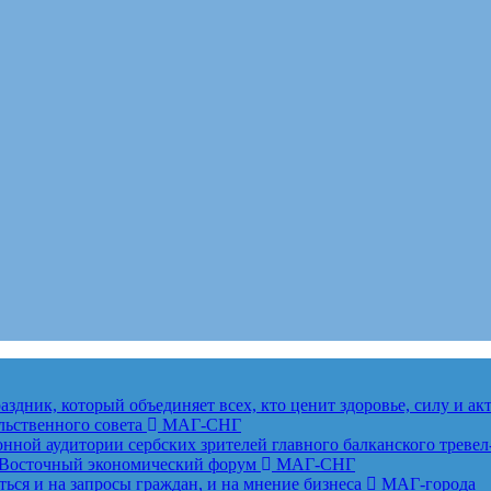
здник, который объединяет всех, кто ценит здоровье, силу и а
льственного совета
МАГ-СНГ
ной аудитории сербских зрителей главного балканского тревел
ет Восточный экономический форум
МАГ-СНГ
ься и на запросы граждан, и на мнение бизнеса
МАГ-города