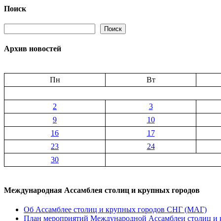
городом?
Поиск
Поиск
Поиск
Архив новостей
Пн
Вт
2
3
9
10
16
17
23
24
30
Международная Ассамблея столиц и крупных городов
Об Ассамблее столиц и крупных городов СНГ (МАГ)
План мероприятий Международной Ассамблеи столиц и к