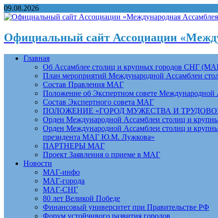
09.08.2026
Официальный сайт Ассоциации «Между
Главная
Об Ассамблее столиц и крупных городов СНГ (МА
План мероприятий Международной Ассамблеи столи
Состав Правления МАГ
Положение об Экспертном совете Международной 
Состав Экспертного совета МАГ
ПОЛОЖЕНИЕ «ГОРОД МУЖЕСТВА И ТРУДОВОЙ 
Орден Международной Ассамблеи столиц и крупных
Орден Международной Ассамблеи столиц и крупных
президента МАГ Ю.М. Лужкова»
ПАРТНЕРЫ МАГ
Проект Заявления о приеме в МАГ
Новости
МАГ-инфо
МАГ-города
МАГ-СНГ
80 лет Великой Победе
Финансовый университет при Правительстве РФ
Форум устойчивого развития городов