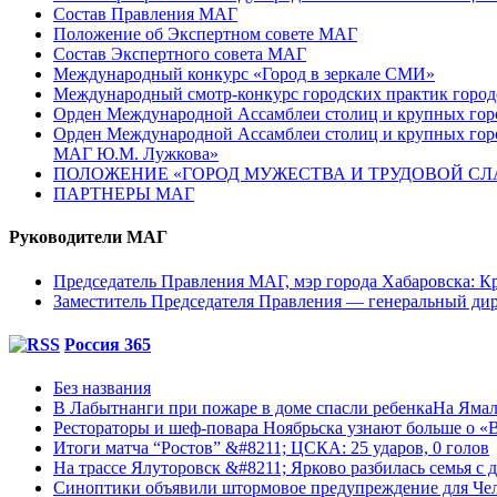
Состав Правления МАГ
Положение об Экспертном совете МАГ
Состав Экспертного совета МАГ
Международный конкурс «Город в зеркале СМИ»
Международный смотр-конкурс городских практик город
Орден Международной Ассамблеи столиц и крупных город
Орден Международной Ассамблеи столиц и крупных город
МАГ Ю.М. Лужкова»
ПОЛОЖЕНИЕ «ГОРОД МУЖЕСТВА И ТРУДОВОЙ СЛАВ
ПАРТНЕРЫ МАГ
Руководители МАГ
Председатель Правления МАГ, мэр города Хабаровска: К
Заместитель Председателя Правления — генеральный д
Россия 365
Без названия
В Лабытнанги при пожаре в доме спасли ребенкаНа Ямале
Рестораторы и шеф-повара Ноябрьска узнают больше о «Вк
Итоги матча “Ростов” &#8211; ЦСКА: 25 ударов, 0 голов
На трассе Ялуторовск &#8211; Ярково разбилась семья с 
Синоптики объявили штормовое предупреждение для Чел