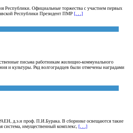
ния Республики. Официальные торжества с участием первых
давской Республики Президент ПМР
[. . .]
арственные письма работникам жилищно-коммунального
ния и культуры. Ряд волгоградцев были отмечены наградами
АЕН, д.э.н проф. П.И.Бурака. В сборнике освещаются такие
ая система, имущественный комплекс,
[. . .]