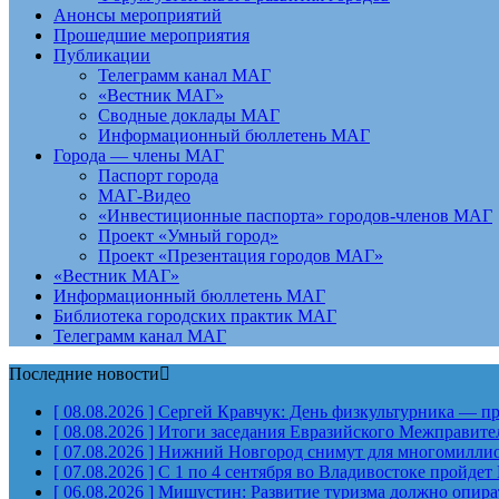
Анонсы мероприятий
Прошедшие мероприятия
Публикации
Телеграмм канал МАГ
«Вестник МАГ»
Сводные доклады МАГ
Информационный бюллетень МАГ
Города — члены МАГ
Паспорт города
МАГ-Видео
«Инвестиционные паспорта» городов-членов МАГ
Проект «Умный город»
Проект «Презентация городов МАГ»
«Вестник МАГ»
Информационный бюллетень МАГ
Библиотека городских практик МАГ
Телеграмм канал МАГ
Последние новости
[ 08.08.2026 ]
Сергей Кравчук: День физкультурника — пра
[ 08.08.2026 ]
Итоги заседания Евразийского Межправите
[ 07.08.2026 ]
Нижний Новгород снимут для многомиллион
[ 07.08.2026 ]
С 1 по 4 сентября во Владивостоке пройд
[ 06.08.2026 ]
Мишустин: Развитие туризма должно опират