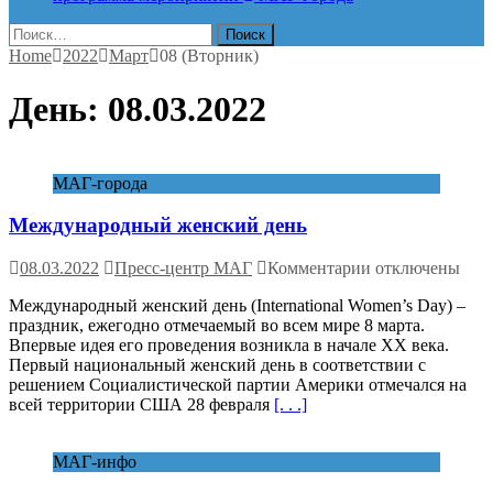
Найти:
Home
2022
Март
08 (Вторник)
День:
08.03.2022
МАГ-города
Международный женский день
к
08.03.2022
Пресс-центр МАГ
Комментарии
отключены
записи
Международный женский день (International Women’s Day) –
Международны
праздник, ежегодно отмечаемый во всем мире 8 марта.
женский
Впервые идея его проведения возникла в начале ХХ века.
день
Первый национальный женский день в соответствии с
решением Социалистической партии Америки отмечался на
всей территории США 28 февраля
[. . .]
МАГ-инфо