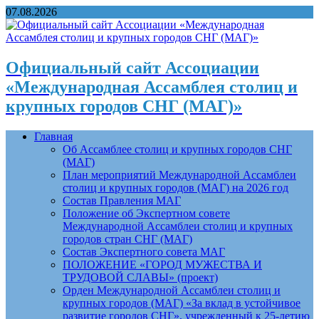
07.08.2026
Официальный сайт Ассоциации
«Международная Ассамблея столиц и
крупных городов СНГ (МАГ)»
Главная
Об Ассамблее столиц и крупных городов СНГ
(МАГ)
План мероприятий Международной Ассамблеи
столиц и крупных городов (МАГ) на 2026 год
Состав Правления МАГ
Положение об Экспертном совете
Международной Ассамблеи столиц и крупных
городов стран СНГ (МАГ)
Состав Экспертного совета МАГ
ПОЛОЖЕНИЕ «ГОРОД МУЖЕСТВА И
ТРУДОВОЙ СЛАВЫ» (проект)
Орден Международной Ассамблеи столиц и
крупных городов (МАГ) «За вклад в устойчивое
развитие городов СНГ», учрежденный к 25-летию