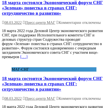
18 марта состоялся Экономический форум СНГ
«Зеленая» повестка в странах СНГ:
сотрудничество в развитии»
к
08.03.2022
Пресс-центр МАГ
Комментарии
отключены
записи
18 марта 2022 года Деловой Центр экономического развития
18
СНГ, при поддержке Исполнительного комитета СНГ и
марта
деловых структур стран Содружества проводят
состоялся
форум «Зеленая» повестка в странах СНГ: сотрудничество в
Экономический
развитии». Форум состоялся одновременно с очередным
форум
заседанием Экономического совета СНГ с участием вице-
СНГ
премьеров
[. . .]
«Зеленая»
повестка
в
МАГ-СНГ
странах
СНГ:
18 марта состоится Экономический форум СНГ
сотрудничество
в
«Зеленая» повестка в странах СНГ:
развитии»
сотрудничество в развитии»
к
08.03.2022
Пресс-центр МАГ
Комментарии
отключены
записи
18 марта 2022 года Деловой Центр экономического развития
18