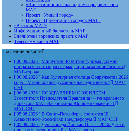
«Инвестиционные паспорта» городов-членов
МАГ
Проект «Умный город»
Проект «Презентация городов МАГ»
«Вестник МАГ»
Информационный бюллетень МАГ
Библиотека городских практик МАГ
Телеграмм канал МАГ
Последние новости
[ 06.08.2026 ]
Мишустин: Развитие туризма должно
опираться и на запросы граждан, и на мнение бизнеса
МАГ-города
[ 06.08.2026 ]
Как Культурная столица Содружества 2026
года – Мегри хранит духовное наследие веков?
МАГ-
СНГ
[ 06.08.2026 ]
ПОЗДРАВЛЯЕМ С ЮБИЛЕЕМ
Заместителя Председателя Правления — генерального
директора МАГ Васюнькина Юрия Николаевича!
МАГ-СНГ
[ 05.08.2026 ]
В Санкт-Петербурге состоялся III
Казахстанско-Российский медиафорум
МАГ-СНГ
[ 05.08.2026 ]
День города Йошкар-Ола — 2026. Дата и
программа мероприятий
МАГ-города