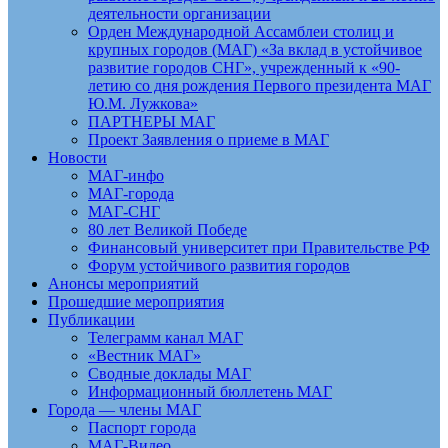
деятельности организации
Орден Международной Ассамблеи столиц и
крупных городов (МАГ) «За вклад в устойчивое
развитие городов СНГ», учрежденный к «90-
летию со дня рождения Первого президента МАГ
Ю.М. Лужкова»
ПАРТНЕРЫ МАГ
Проект Заявления о приеме в МАГ
Новости
МАГ-инфо
МАГ-города
МАГ-СНГ
80 лет Великой Победе
Финансовый университет при Правительстве РФ
Форум устойчивого развития городов
Анонсы мероприятий
Прошедшие мероприятия
Публикации
Телеграмм канал МАГ
«Вестник МАГ»
Сводные доклады МАГ
Информационный бюллетень МАГ
Города — члены МАГ
Паспорт города
МАГ-Видео