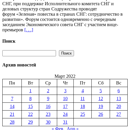
СНГ, при поддержке Исполнительного комитета СНГ и
марта
деловых структур стран Содружества проводят
состоится
форум «Зеленая» повестка в странах СНГ: сотрудничество в
Экономический
развитии». Форум состоится одновременно с очередным
форум
заседанием Экономического совета СНГ с участием вице-
СНГ
премьеров
[. . .]
«Зеленая»
повестка
в
Поиск
странах
СНГ:
Поиск
Поиск
сотрудничество
в
Архив новостей
развитии»
Март 2022
Пн
Вт
Ср
Чт
Пт
Сб
Вс
1
2
3
4
5
6
7
8
9
10
11
12
13
14
15
16
17
18
19
20
21
22
23
24
25
26
27
28
29
30
31
« Фев
Апр »