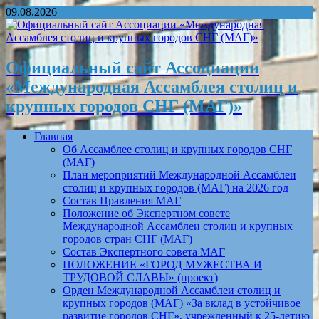
09.08.2026
Официальный сайт Ассоциации
«Международная Ассамблея столиц и
крупных городов СНГ (МАГ)»
Главная
Об Ассамблее столиц и крупных городов СНГ
(МАГ)
План мероприятий Международной Ассамблеи
столиц и крупных городов (МАГ) на 2026 год
Состав Правления МАГ
Положение об Экспертном совете
Международной Ассамблеи столиц и крупных
городов стран СНГ (МАГ)
Состав Экспертного совета МАГ
ПОЛОЖЕНИЕ «ГОРОД МУЖЕСТВА И
ТРУДОВОЙ СЛАВЫ» (проект)
Орден Международной Ассамблеи столиц и
крупных городов (МАГ) «За вклад в устойчивое
развитие городов СНГ», учрежденный к 25-летию