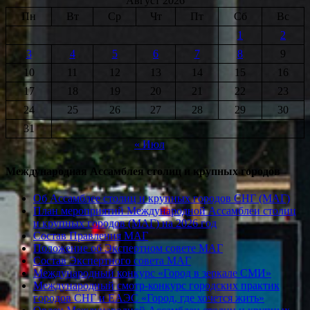
Август 2026
Пн
Вт
Ср
Чт
Пт
Сб
Вс
1
2
3
4
5
6
7
8
9
10
11
12
13
14
15
16
17
18
19
20
21
22
23
24
25
26
27
28
29
30
31
« Июл
Международная Ассамблея столиц и крупных городов
Об Ассамблее столиц и крупных городов СНГ (МАГ)
План мероприятий Международной Ассамблеи столиц
и крупных городов (МАГ) на 2026 год
Состав Правления МАГ
Положение об Экспертном совете МАГ
Состав Экспертного совета МАГ
Международный конкурс «Город в зеркале СМИ»
Международный смотр-конкурс городских практик
городов СНГ и ЕАЭС «Город, где хочется жить»