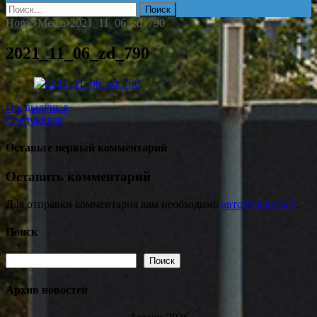
Найти:
Home
Media
2021_11_06_zd_790
2021_11_06_zd_790
Предыдущая
Следующая
Оставьте первый комментарий
Оставить комментарий
Для отправки комментария вам необходимо
авторизоваться
.
Поиск
Поиск
Поиск
Архив новостей