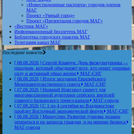
«Инвестиционные паспорта» городов-членов
МАГ
Проект «Умный город»
Проект «Презентация городов МАГ»
«Вестник МАГ»
Информационный бюллетень МАГ
Библиотека городских практик МАГ
Телеграмм канал МАГ
Последние новости
[ 08.08.2026 ]
Сергей Кравчук: День физкультурника —
праздник, который объединяет всех, кто ценит здоровье,
силу и активный образ жизни
МАГ-СНГ
[ 08.08.2026 ]
Итоги заседания Евразийского
Межправительственного совета
МАГ-СНГ
[ 07.08.2026 ]
Нижний Новгород снимут для
многомиллионной аудитории сербских зрителей
главного балканского тревел-канала
МАГ-города
[ 07.08.2026 ]
С 1 по 4 сентября во Владивостоке
пройдет Восточный экономический форум
МАГ-СНГ
[ 06.08.2026 ]
Мишустин: Развитие туризма должно
опираться и на запросы граждан, и на мнение бизнеса
МАГ-города