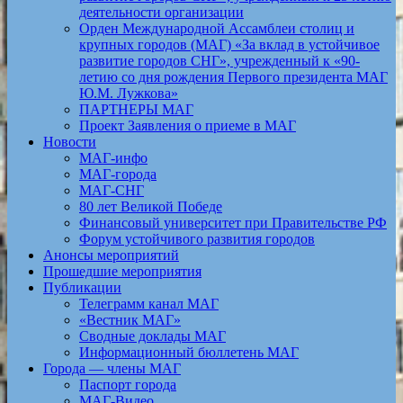
деятельности организации
Орден Международной Ассамблеи столиц и
крупных городов (МАГ) «За вклад в устойчивое
развитие городов СНГ», учрежденный к «90-
летию со дня рождения Первого президента МАГ
Ю.М. Лужкова»
ПАРТНЕРЫ МАГ
Проект Заявления о приеме в МАГ
Новости
МАГ-инфо
МАГ-города
МАГ-СНГ
80 лет Великой Победе
Финансовый университет при Правительстве РФ
Форум устойчивого развития городов
Анонсы мероприятий
Прошедшие мероприятия
Публикации
Телеграмм канал МАГ
«Вестник МАГ»
Сводные доклады МАГ
Информационный бюллетень МАГ
Города — члены МАГ
Паспорт города
МАГ-Видео