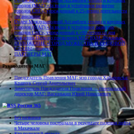
Орден Международной Ассамблеи столиц и крупных
городов (МАГ) «За вклад в устойчивое развитие
городов СНГ», учрежденный к 25-летию деятельности
организации
Орден Международной Ассамблеи столиц и крупных
городов (МАГ) «За вклад в устойчивое развитие
городов СНГ», учрежденный к «90-летию со дня
рождения Первого президента МАГ Ю.М. Лужкова»
ПОЛОЖЕНИЕ «ГОРОД МУЖЕСТВА И ТРУДОВОЙ
СЛАВЫ» (проект)
ПАРТНЕРЫ МАГ
Руководители МАГ
Председатель Правления МАГ, мэр города Хабаровска:
Кравчук Сергей Анатольевич
Заместитель Председателя Правления — генеральный
директор МАГ: Васюнькин Юрий Николаевич
Россия 365
Без названия
Четыре человека пострадали в результате падения лифта
в Махачкале
Кто родился 9 августа