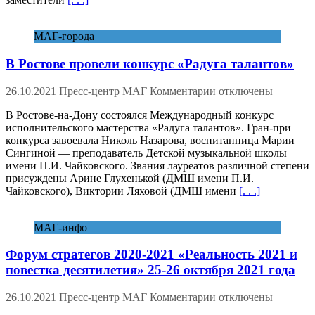
к
предстоящему
заседанию
МАГ-города
Совета
глав
В Ростове провели конкурс «Радуга талантов»
правительств
СНГ
к
26.10.2021
Пресс-центр МАГ
Комментарии
отключены
записи
В Ростове-на-Дону состоялся Международный конкурс
В
исполнительского мастерства «Радуга талантов». Гран-при
Ростове
конкурса завоевала Николь Назарова, воспитанница Марии
провели
Сингиной — преподаватель Детской музыкальной школы
конкурс
имени П.И. Чайковского. Звания лауреатов различной степени
«Радуга
присуждены Арине Глухенькой (ДМШ имени П.И.
талантов»
Чайковского), Виктории Ляховой (ДМШ имени
[. . .]
МАГ-инфо
Форум стратегов 2020-2021 «Реальность 2021 и
повестка десятилетия» 25-26 октября 2021 года
к
26.10.2021
Пресс-центр МАГ
Комментарии
отключены
записи