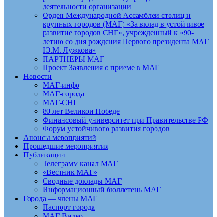
деятельности организации
Орден Международной Ассамблеи столиц и
крупных городов (МАГ) «За вклад в устойчивое
развитие городов СНГ», учрежденный к «90-
летию со дня рождения Первого президента МАГ
Ю.М. Лужкова»
ПАРТНЕРЫ МАГ
Проект Заявления о приеме в МАГ
Новости
МАГ-инфо
МАГ-города
МАГ-СНГ
80 лет Великой Победе
Финансовый университет при Правительстве РФ
Форум устойчивого развития городов
Анонсы мероприятий
Прошедшие мероприятия
Публикации
Телеграмм канал МАГ
«Вестник МАГ»
Сводные доклады МАГ
Информационный бюллетень МАГ
Города — члены МАГ
Паспорт города
МАГ-Видео