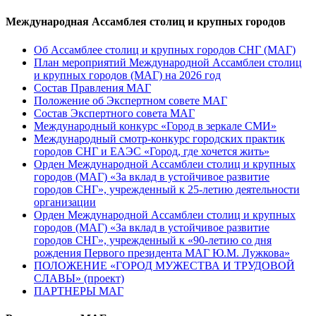
Международная Ассамблея столиц и крупных городов
Об Ассамблее столиц и крупных городов СНГ (МАГ)
План мероприятий Международной Ассамблеи столиц
и крупных городов (МАГ) на 2026 год
Состав Правления МАГ
Положение об Экспертном совете МАГ
Состав Экспертного совета МАГ
Международный конкурс «Город в зеркале СМИ»
Международный смотр-конкурс городских практик
городов СНГ и ЕАЭС «Город, где хочется жить»
Орден Международной Ассамблеи столиц и крупных
городов (МАГ) «За вклад в устойчивое развитие
городов СНГ», учрежденный к 25-летию деятельности
организации
Орден Международной Ассамблеи столиц и крупных
городов (МАГ) «За вклад в устойчивое развитие
городов СНГ», учрежденный к «90-летию со дня
рождения Первого президента МАГ Ю.М. Лужкова»
ПОЛОЖЕНИЕ «ГОРОД МУЖЕСТВА И ТРУДОВОЙ
СЛАВЫ» (проект)
ПАРТНЕРЫ МАГ