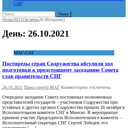
СНГ
Найти:
Home
2021
Октябрь
26 (Вторник)
День:
26.10.2021
МАГ-СНГ
Постпреды стран Содружества обсудили ход
подготовки к предстоящему заседанию Совета
глав правительств СНГ
к
26.10.2021
Пресс-центр МАГ
Комментарии
отключены
записи
Очередное заседание Совета постоянных полномочных
Постпреды
представителей государств – участников Содружества при
стран
уставных и других органах Содружества прошло 26 октября в
Содружества
Исполнительном комитете СНГ в Минске. В мероприятии
обсудили
приняли участие Председатель Исполнительного комитета –
ход
Исполнительный секретарь СНГ Сергей Лебедев, его
подготовки
заместители
[. . .]