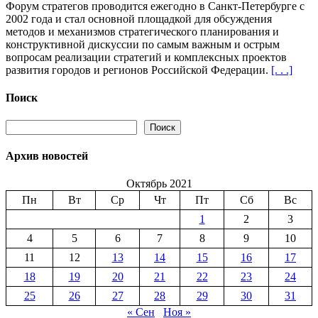
Форум стратегов проводится ежегодно в Санкт-Петербурге с
Форум
2002 года и стал основной площадкой для обсуждения
стратегов
методов и механизмов стратегического планирования и
2020-
конструктивной дискуссии по самым важным и острым
2021
вопросам реализации стратегий и комплексных проектов
«Реальность
развития городов и регионов Российской Федерации.
[. . .]
2021
и
повестка
Поиск
десятилетия»
25-
Поиск
Поиск
26
октября
Архив новостей
2021
года
Октябрь 2021
Пн
Вт
Ср
Чт
Пт
Сб
Вс
1
2
3
4
5
6
7
8
9
10
11
12
13
14
15
16
17
18
19
20
21
22
23
24
25
26
27
28
29
30
31
« Сен
Ноя »