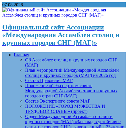
07.08.2026
Официальный сайт Ассоциации
«Международная Ассамблея столиц и
крупных городов СНГ (МАГ)»
Главная
Об Ассамблее столиц и крупных городов СНГ
(МАГ)
План мероприятий Международной Ассамблеи
столиц и крупных городов (МАГ) на 2026 год
Состав Правления МАГ
Положение об Экспертном совете
Международной Ассамблеи столиц и крупных
городов стран СНГ (МАГ)
Состав Экспертного совета МАГ
ПОЛОЖЕНИЕ «ГОРОД МУЖЕСТВА И
ТРУДОВОЙ СЛАВЫ» (проект)
Орден Международной Ассамблеи столиц и
крупных городов (МАГ) «За вклад в устойчивое
развитие городов СНГ», учрежденный к 25-летию