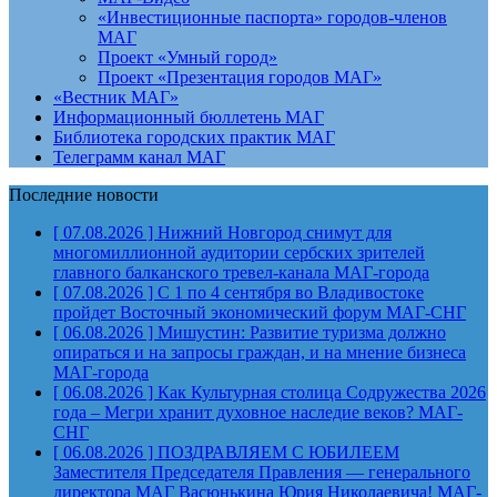
«Инвестиционные паспорта» городов-членов
МАГ
Проект «Умный город»
Проект «Презентация городов МАГ»
«Вестник МАГ»
Информационный бюллетень МАГ
Библиотека городских практик МАГ
Телеграмм канал МАГ
Последние новости
[ 07.08.2026 ]
Нижний Новгород снимут для
многомиллионной аудитории сербских зрителей
главного балканского тревел-канала
МАГ-города
[ 07.08.2026 ]
С 1 по 4 сентября во Владивостоке
пройдет Восточный экономический форум
МАГ-СНГ
[ 06.08.2026 ]
Мишустин: Развитие туризма должно
опираться и на запросы граждан, и на мнение бизнеса
МАГ-города
[ 06.08.2026 ]
Как Культурная столица Содружества 2026
года – Мегри хранит духовное наследие веков?
МАГ-
СНГ
[ 06.08.2026 ]
ПОЗДРАВЛЯЕМ С ЮБИЛЕЕМ
Заместителя Председателя Правления — генерального
директора МАГ Васюнькина Юрия Николаевича!
МАГ-