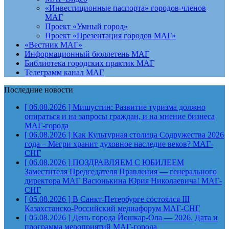
«Инвестиционные паспорта» городов-членов
МАГ
Проект «Умный город»
Проект «Презентация городов МАГ»
«Вестник МАГ»
Информационный бюллетень МАГ
Библиотека городских практик МАГ
Телеграмм канал МАГ
Последние новости
[ 06.08.2026 ]
Мишустин: Развитие туризма должно
опираться и на запросы граждан, и на мнение бизнеса
МАГ-города
[ 06.08.2026 ]
Как Культурная столица Содружества 2026
года – Мегри хранит духовное наследие веков?
МАГ-
СНГ
[ 06.08.2026 ]
ПОЗДРАВЛЯЕМ С ЮБИЛЕЕМ
Заместителя Председателя Правления — генерального
директора МАГ Васюнькина Юрия Николаевича!
МАГ-
СНГ
[ 05.08.2026 ]
В Санкт-Петербурге состоялся III
Казахстанско-Российский медиафорум
МАГ-СНГ
[ 05.08.2026 ]
День города Йошкар-Ола — 2026. Дата и
программа мероприятий
МАГ-города