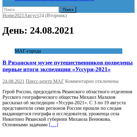
Найти:
Home
2021
Август
24 (Вторник)
День:
24.08.2021
МАГ-города
В Рязанском музее путешественников подведены
первые итоги экспедиции «Уссури-2021»
к
24.08.2021
Пресс-центр МАГ
Комментарии
отключены
записи
Герой России, председатель Рязанского областного отделения
В
Русского географического общества Михаил Малахов
Рязанском
рассказал об экспедиции «Уссури-2021». С 3 по 19 августа
музее
представители семи регионов России прошли по следам
путешественников
выдающегося географа и исследователя, уроженца села
подведены
Никитино Рязанской губернии Михаила Венюкова.
первые
Основными задачами
[. . .]
итоги
экспедиции
«Уссури-2021»