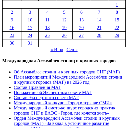
1
2
3
4
5
6
7
8
9
10
11
12
13
14
15
16
17
18
19
20
21
22
23
24
25
26
27
28
29
30
31
« Июл
Сен »
Международная Ассамблея столиц и крупных городов
Об Ассамблее столиц и крупных городов СНГ (МАГ)
План мероприятий Международной Ассамблеи столиц
и крупных городов (МАГ) на 2026 год
Состав Правления МАГ
Положение об Экспертном совете МАГ
Состав Экспертного совета МАГ
Международный конкурс «Город в зеркале СМИ»
Международный смотр-конкурс городских практик
городов СНГ и ЕАЭС «Город, где хочется жить»
Орден Международной Ассамблеи столиц и крупных
городов (МАГ) «За вклад в устойчивое развитие