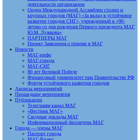
деятельности организации
Орден Международной Ассамблеи столиц и
крупных городов (МАГ) «За вклад в устойчивое
развитие городов СНГ», учрежденный к «90-
летию со дня рождения Первого президента МАГ
Ю.М. Лужкова»
ПАРТНЕРЫ МАГ
Проект Заявления о приеме в МАГ
Новости
МАГ-инфо
МАГ-города
МАГ-СНГ
80 лет Великой Победе
Финансовый университет при Правительстве РФ
Форум устойчивого развития городов
Анонсы мероприятий
Прошедшие мероприятия
Публикации
Телеграмм канал МАГ
«Вестник МАГ»
Сводные доклады МАГ
Информационный бюллетень МАГ
Города — члены МАГ
Паспорт города
МАГ-Видео