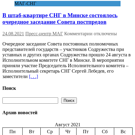
МАГ-СНГ
В штаб-квартире СНГ в Минске состоялось
очередное заседание Совета постпредов
к
24.08.2021
Пресс-центр МАГ
Комментарии
отключены
записи
Очередное заседание Совета постоянных полномочных
В
представителей государств – участников Содружества при
штаб-
уставных и других органах Содружества прошло 24 августа в
квартире
Исполнительном комитете СНГ в Минске. В мероприятии
СНГ
приняли участие Председатель Исполнительного комитета –
в
Исполнительный секретарь СНГ Сергей Лебедев, его
Минске
заместители
[. . .]
состоялось
очередное
заседание
Поиск
Совета
постпредов
Поиск
Поиск
Архив новостей
Август 2021
Пн
Вт
Ср
Чт
Пт
Сб
Вс