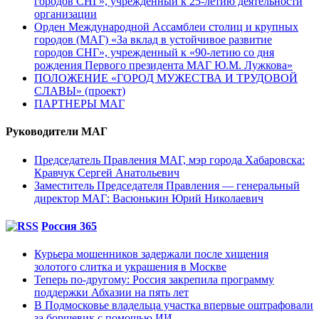
городов СНГ», учрежденный к 25-летию деятельности
организации
Орден Международной Ассамблеи столиц и крупных
городов (МАГ) «За вклад в устойчивое развитие
городов СНГ», учрежденный к «90-летию со дня
рождения Первого президента МАГ Ю.М. Лужкова»
ПОЛОЖЕНИЕ «ГОРОД МУЖЕСТВА И ТРУДОВОЙ
СЛАВЫ» (проект)
ПАРТНЕРЫ МАГ
Руководители МАГ
Председатель Правления МАГ, мэр города Хабаровска:
Кравчук Сергей Анатольевич
Заместитель Председателя Правления — генеральный
директор МАГ: Васюнькин Юрий Николаевич
Россия 365
Курьера мошенников задержали после хищения
золотого слитка и украшения в Москве
Теперь по-другому: Россия закрепила программу
поддержки Абхазии на пять лет
В Подмосковье владельца участка впервые оштрафовали
за борщевик с помощью ИИ