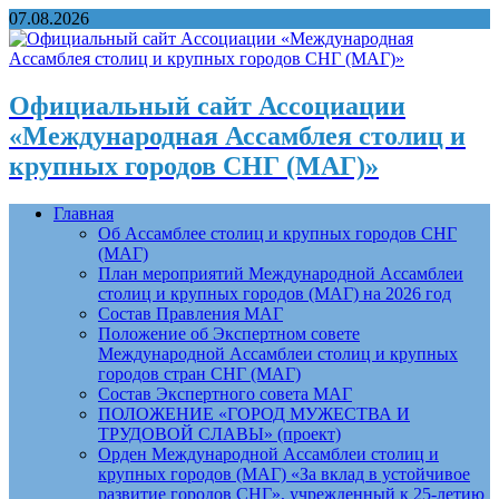
07.08.2026
Официальный сайт Ассоциации
«Международная Ассамблея столиц и
крупных городов СНГ (МАГ)»
Главная
Об Ассамблее столиц и крупных городов СНГ
(МАГ)
План мероприятий Международной Ассамблеи
столиц и крупных городов (МАГ) на 2026 год
Состав Правления МАГ
Положение об Экспертном совете
Международной Ассамблеи столиц и крупных
городов стран СНГ (МАГ)
Состав Экспертного совета МАГ
ПОЛОЖЕНИЕ «ГОРОД МУЖЕСТВА И
ТРУДОВОЙ СЛАВЫ» (проект)
Орден Международной Ассамблеи столиц и
крупных городов (МАГ) «За вклад в устойчивое
развитие городов СНГ», учрежденный к 25-летию